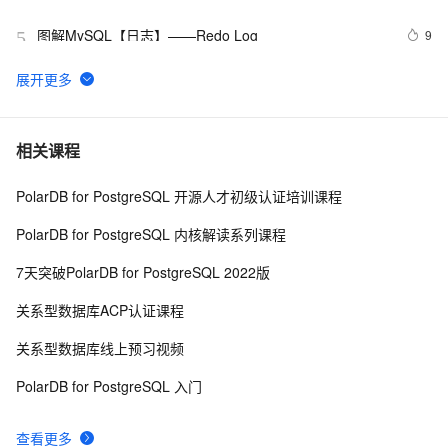
图解MySQL【日志】——Redo Log
9
5
Log4J 漏洞复现+漏洞靶场
7
6
python 技术篇-logging模块的日志定期清理设置，自动清
9
7
相关课程
理上个月的日志实例演示
PolarDB for PostgreSQL 开源人才初级认证培训课程
SLS新版告警入门-旧版告警升级
6
8
PolarDB for PostgreSQL 内核解读系列课程
Artifact SSMTest:war exploded: Error during artifact 
10
9
7天突破PolarDB for PostgreSQL 2022版
deployment. See server log for details.
带你读《Apache Doris 案例集》——06 Apache   Doris  
15
10
关系型数据库ACP认证课程
助力中国联通万亿日志数据分析提速10倍（2）
关系型数据库线上预习视频
PolarDB for PostgreSQL 入门
查看更多