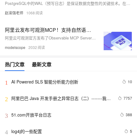
PostgreSQL中的WAL（预写日志）是保证数据完整性的关键技术。在数据修改前，系统会先将日志写入WAL，确保宕机时可通过日志恢复数据。它减少了磁盘I/O，提升了性能，并支持手动切换日志文件。WAL文件默认存储在pg_wal目录下，采用16进制命名规则。此外，PostgreSQL提供pg_waldump工具解析日志内容。
赵渝强老师
1068
阿里云发布可观测MCP！支持自然语言查询和分析多模态日志
阿里云可观测官方发布了Observable MCP Server，提供了一系列访问阿里云可观测各产品的工具能力，包含阿里云日志服务SLS、阿里云应用实时监控服务ARMS等，支持用户通过自然语言形式查询
modelscope
2032
热门文章
最新文章
AI Powered SLS 智能分析能力创新
10
1
阿里巴巴 Java 开发手册之异常日志（二）-------我的
7757
2
经验
51.com开放平台日志
388
3
log4j的一些配置
5
4