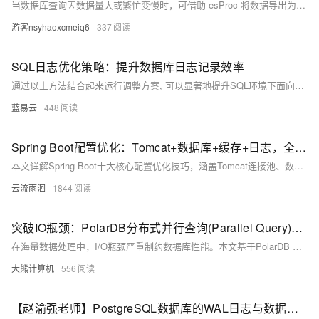
当数据库查询因数据量大或繁忙变慢时，可借助 esProc 将数据导出为文件进行计算，大幅提升性能。以 MySQL 的 3000 万行订单数据为例，两个典型查询分别耗时 17.69s 和 63.22s。使用 esProc 转储为二进制行存文件 (btx) 或列存文件 (ctx)，结合游标过滤与并行计算，性能显著提升。例如，ctx 并行计算将原查询时间缩短至 0.566s，TopN 运算提速达 30 倍。esProc 的简洁语法和高效文件格式，特别适合历史数据的复杂分析场景。
游客nsyhaoxcmeiq6
337
SQL日志优化策略：提升数据库日志记录效率
通过以上方法结合起来运行调整方案, 可以显著地提升SQL环境下面向各种搜索引擎服务平台所需要满足标准条件下之数据库登记作业流程综合表现; 同时还能确保系统稳健运行并满越用户体验预期目标.
蓝易云
448
Spring Boot配置优化：Tomcat+数据库+缓存+日志，全场景教程
本文详解Spring Boot十大核心配置优化技巧，涵盖Tomcat连接池、数据库连接池、Jackson时区、日志管理、缓存策略、异步线程池等关键配置，结合代码示例与通俗解释，助你轻松掌握高并发场景下的性能调优方法，适用于实际项目落地。
云流雨洄
1844
突破IO瓶颈：PolarDB分布式并行查询(Parallel Query)深度调优手册
在海量数据处理中，I/O瓶颈严重制约数据库性能。本文基于PolarDB MySQL 8.0.32版本，深入解析分布式并行查询技术如何提升CPU利用率至86.7%、IO吞吐达8.5GB/s，并结合20+实战案例，系统讲解并行架构、执行计划优化、资源调优与故障排查方法，助力实现高性能数据分析。
大熊计算机
556
【赵渝强老师】PostgreSQL数据库的WAL日志与数据写入的过程