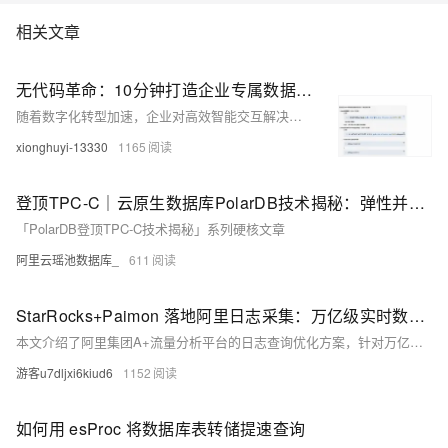
相关文章
无代码革命：10分钟打造企业专属数据库查询AI机器人
随着数字化转型加速，企业对高效智能交互解决方案的需求日益增长。阿里云AppFlow推出的AI助手产品，借助创新网页集成技术，助力企业打造专业数据库查询助手。本文详细介绍通过三步流程将AI助手转化为数据库交互工具的核心优势与操作指南，包括全场景适配、智能渲染引擎及零代码配置等三大技术突破。同时提供Web集成与企业微信集成方案，帮助企业实现便捷部署与安全管理，提升内外部用户体验。
xionghuyi-13330
1165
登顶TPC-C｜云原生数据库PolarDB技术揭秘：弹性并行查询（ePQ）篇
「PolarDB登顶TPC-C技术揭秘」系列硬核文章
阿里云瑶池数据库_
611
StarRocks+Paimon 落地阿里日志采集：万亿级实时数据秒级查询
本文介绍了阿里集团A+流量分析平台的日志查询优化方案，针对万亿级日志数据的写入与查询挑战，提出基于Flink、Paimon和StarRocks的技术架构。通过Paimon存储日志数据，结合StarRocks高效计算能力，实现秒级查询性能。具体包括分桶表设计、数据缓存优化及文件大小控制等措施，解决高并发、大数据量下的查询效率问题。最终，日志查询耗时从分钟级降至秒级，显著提升业务响应速度，并为未来更低存储成本、更高性能及更多业务场景覆盖奠定基础。
游客u7dljxi6kiud6
1152
如何用 esProc 将数据库表转储提速查询