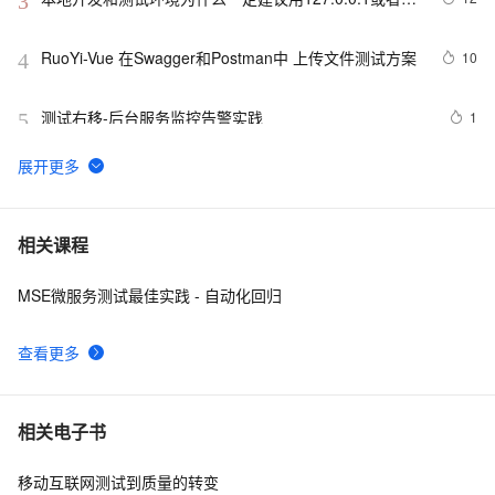
3
localhost
RuoYi-Vue 在Swagger和Postman中 上传文件测试方案
10
4
测试右移-后台服务监控告警实践
1
5
征文分享｜OceanBase 3.1.2 数据库性能测试探索
4
6
【实测】django测试平台的各种权限管理设计解决方案！
6
7
相关课程
超干货！
MSE微服务测试最佳实践 - 自动化回归
2022渗透测试-反弹shell的详细讲解
7
8
查看更多
Matlab+Qt开发笔记（一）：matlab搭建Qt开发matlib环
2
9
境以及Demo测试
阿里云智能视觉开放平台人脸人体API测试Demo
6
10
相关电子书
移动互联网测试到质量的转变