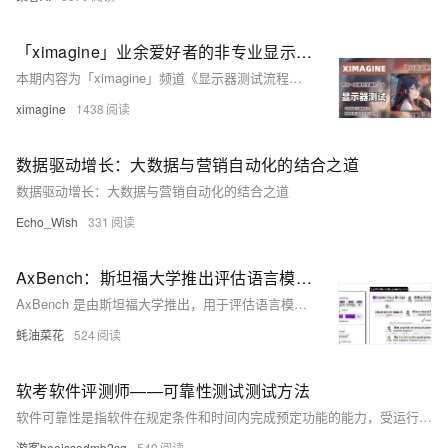
「ximagine」业余爱好者的非专业显示器测试流程规范，同时也是本账号输出内容的数据来源！如何测试显示器？荒岛整理总结出多种测试方法和注意事项，以及粗浅的原理解析！
本期内容为「ximagine」频道《显示器测试流程》的规范及标准，我们主要使用Calman、DisplayCAL、i1Profiler等软件及CA410、Spyder X、i1Pro 2等设备，是我们目前制作内容数据的重要来源，我们深知所做的仍是比较表面的活儿，和工程师、科研人员相比有着不小的差距，测试并不复杂，但是相当繁琐，收集整理测试无不花费大量时间精力，内容不完善或者有错误的地方，希望大佬指出我们好改进！
ximagine
1438
数据驱动增长：大数据与营销自动化的结合之道
数据驱动增长：大数据与营销自动化的结合之道
Echo_Wish
331
AxBench：斯坦福大学推出评估语言模型控制方法的基准测试框架
AxBench 是由斯坦福大学推出，用于评估语言模型可解释性方法的基准测试框架，支持概念检测和模型转向任务，帮助研究者系统地比较不同控制技术的有效性。
蚝油菜花
524
软考软件评测师——可靠性测试测试方法
软件可靠性是指软件在规定条件和时间内完成预定功能的能力，受运行环境、软件规模、内部结构、开发方法及可靠性投入等因素影响。失效概率指软件运行中出现失效的可能性，可靠度为不发生失效的概率，平均无失效时间（MTTF）体现软件可靠程度。案例分析显示，嵌入式软件需满足高可靠性要求，如机载软件的可靠度需达99.99%以上，通过定量指标评估其是否达标。
游客beejssedmb2sq
549