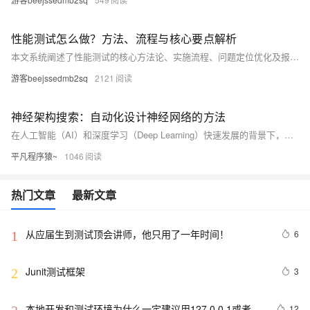
性能测试怎么做？方法、流程与核心要点解析
本文系统阐述了性能测试的核心方法论、实施流程、问题定位优化及报告编写规范。涵盖五大测试类型（负载验证、极限压力、基准比对、持续稳定性、弹性扩展）与七项关键指标，详解各阶段任务如需求分析、场景设计和环境搭建，并提供常见瓶颈识别与优化实战案例。最后规范测试报告内容框架与数据可视化建议，为企业级实践提出建立基线库、自动化回归和全链路压测体系等建议，助力高效开展性能测试工作。
游客beejssedmb2sq
2121
神经架构搜索：自动化设计神经网络的方法
在人工智能（AI）和深度学习（Deep Learning）快速发展的背景下，神经网络架构的设计已成为一个日益复杂而关键的任务。传统上，研究人员和工程师需要通过经验和反复试验来手动设计神经网络，耗费大量时间和计算资源。随着模型规模的不断扩大，这种方法显得愈加低效和不够灵活。为了解决这一挑战，神经架构搜索（Neural Architecture Search，NAS）应运而生，成为自动化设计神经网络的重要工具。
平凡程序猿~
1046
热门文章
最新文章
从应届生到测试顶会讲师，他只用了一年时间！
6
1
Junit测试框架
3
2
本地开发和测试环境为什么一定建议用127.0.0.1或者
12