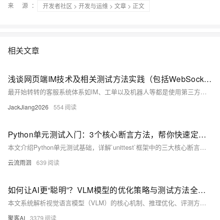
来 源：
开发者社区
>
开发与运维
>
文章
> 正文
相关文章
浅谈网页端IM技术及相关测试方法实践（包括WebSocket性能测试）
最开始转转的客服系统体系如IM、工单以及机器人等都是使用第三方的产品。但第三方产品对于转转的业务，以及客服的效率等都产生了诸多限制，所以我们决定自研替换第三方系统。下面主要分享一下网页端IM技术及相关测试方法，我们先从了解IM系统和WebSocket开始。
JackJiang2026
554
Python单元测试入门：3个核心断言方法，帮你快速定位代码bug
本文介绍Python单元测试基础，详解`unittest`框架中的三大核心断言方法：`assertEqual`验证值相等，`assertTrue`和`assertFalse`判断条件真假。通过实例演示其用法，帮助开发者自动化检测代码逻辑，提升测试效率与可靠性。
云流雨洄
639
如何让AI更“聪明”？VLM模型的优化策略与测试方法全解析​
本文系统解析视觉语言模型（VLM）的核心机制、推理优化、评测方法与挑战。涵盖多模态对齐、KV Cache优化、性能测试及主流基准，助你全面掌握VLM技术前沿。建议点赞收藏，深入学习。
聚客AI
3379