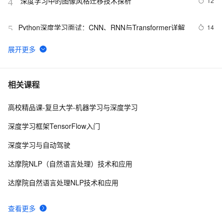
 深度学习中的图像风格迁移技术探析
12
4
Python深度学习面试：CNN、RNN与Transformer详解
14
5
深入理解深度学习中的卷积神经网络（CNN）：从原理到
3
6
实践
使用PyTorch解决多分类问题：构建、训练和评估深度学
7
7
相关课程
习模型
高校精品课-复旦大学-机器学习与深度学习
基于Pytorch的深度学习模型保存和加载方式
10
8
深度学习框架TensorFlow入门
深度学习推荐模型-DeepFM
9
9
深度学习与自动驾驶
基于tensorflow深度学习的猫狗分类识别
5
10
达摩院NLP（自然语言处理）技术和应用
达摩院自然语言处理NLP技术和应用
查看更多