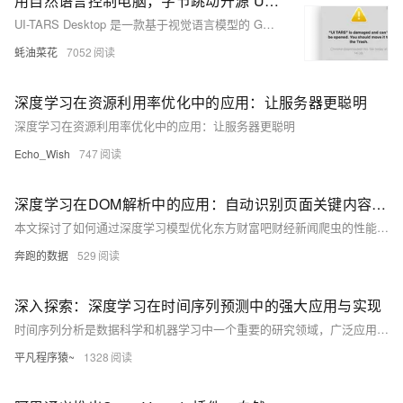
用自然语言控制电脑，字节跳动开源 UI-TARS 的桌面版应用！内附详细的安装和配置教程
UI-TARS Desktop 是一款基于视觉语言模型的 GUI 代理应用，支持通过自然语言控制电脑操作，提供跨平台支持、实时反馈和精准的鼠标键盘控制。
蚝油菜花
7052
深度学习在资源利用率优化中的应用：让服务器更聪明
深度学习在资源利用率优化中的应用：让服务器更聪明
Echo_Wish
747
深度学习在DOM解析中的应用：自动识别页面关键内容区块
本文探讨了如何通过深度学习模型优化东方财富吧财经新闻爬虫的性能。针对网络请求、DOM解析与模型推理等瓶颈，采用代理复用、批量推理、多线程并发及模型量化等策略，将单页耗时从5秒优化至2秒，提升60%以上。代码示例涵盖代理配置、TFLite模型加载、批量预测及多线程抓取，确保高效稳定运行，为大规模数据采集提供参考。
奔跑的数据
529
深入探索：深度学习在时间序列预测中的强大应用与实现
时间序列分析是数据科学和机器学习中一个重要的研究领域，广泛应用于金融市场、天气预报、能源管理、交通预测、健康监控等多个领域。时间序列数据具有顺序相关性，通常展示出时间上较强的依赖性，因此简单的传统回归模型往往不能捕捉其中复杂的动态特征。深度学习通过其非线性建模能力和层次结构的特征提取能力，能够有效地捕捉复杂的时间相关性和非线性动态变化模式，从而在时间序列分析中展现出极大的潜力。
平凡程序猿~
1328