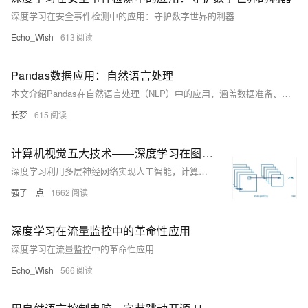
深度学习在安全事件检测中的应用：守护数字世界的利器
Echo_Wish
613
Pandas数据应用：自然语言处理
本文介绍Pandas在自然语言处理（NLP）中的应用，涵盖数据准备、文本预处理、分词、去除停用词等常见任务，并通过代码示例详细解释。同时，针对常见的报错如`MemoryError`、`ValueError`和`KeyError`提供了解决方案。适合初学者逐步掌握Pandas与NLP结合的技巧。
长梦
615
计算机视觉五大技术——深度学习在图像处理中的应用
深度学习利用多层神经网络实现人工智能，计算机视觉是其重要应用之一。图像分类通过卷积神经网络（CNN）判断图片类别，如“猫”或“狗”。目标检测不仅识别物体，还确定其位置，R-CNN系列模型逐步优化检测速度与精度。语义分割对图像每个像素分类，FCN开创像素级分类范式，DeepLab等进一步提升细节表现。实例分割结合目标检测与语义分割，Mask R-CNN实现精准实例区分。关键点检测用于人体姿态估计、人脸特征识别等，OpenPose和HRNet等技术推动该领域发展。这些方法在效率与准确性上不断进步，广泛应用于实际场景。
强了一点
1662
深度学习在流量监控中的革命性应用
深度学习在流量监控中的革命性应用
Echo_Wish
566