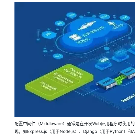
存储
天池大赛
Qwen3.7-Plus
云解析DNS
解决方案免费试用 新老
电子合同
最高领取价值200元试用
能看、能想、能动手的多模
安全
网络与CDN
AI 算法大赛
畅捷通
大数据开发治理平台 Data
AI 产品 免费试用
网络
安全
云开发大赛
Qwen3-VL-Plus
Tableau 订阅
1亿+ 大模型 tokens 和 
可观测
入门学习赛
中间件
AI空中课堂在线直播课
云防火墙
140+云产品 免费试用
上云与迁云
云原生的云上边界网络安全
产品新客免费试用，最长1
数据库
生态解决方案
大模型服务
企业出海
大模型ACA认证体验
大数据计算
助力企业全员 AI 认知与能
行业生态解决方案
千问AI平台-Token Plan
政企业务
媒体服务
开发者生态解决方案
企业服务与云通信
千问AI平台-模型体验
AI 开发和 AI 应用解决
在线体验全尺寸、多种模态
域名与网站
Happy 系列大模型
终端用户计算
Serverless
配置中间件（Middleware）通常是在开发Web应用程序时
现，如Express.js（用于Node.js）、Django（用于Python）和
开发工具