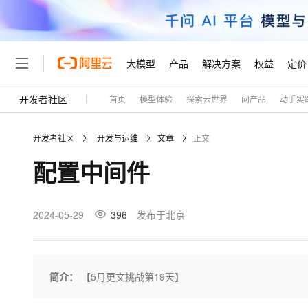
大模型
产品
解决方案
权益
定价
开发者社区
首页
模型体验
探索云世界
问产品
动手实
大模型
产品
解决方案
权益
定价
云市场
伙伴
服务
了解阿里云
精选产品
精选解决方案
普惠上云
产品定价
精选商城
成为销售伙伴
售前咨询
为什么选择阿里云
千问AI平台
开发者社区
开发与运维
文章
正文
了解云产品的定价详情
大模型服务平台百炼
千问办公，解锁你的工作
普惠上云 官方力荐
分销伙伴
在线服务
网站建设
什么是云计算
大
配置中间件
大模型服务与应用平台
企业级Agent产品，直接
云服务器38元/年起，超
咨询伙伴
多端小程序
技术领先
云上成本管理
售后服务
轻量应用服务器
Agency Agents：拥
官方推荐返现计划
大模型
精选产品
精选解决方案
Salesforce 国际版订阅
稳定可靠
管理和优化成本
推荐新用户得奖励，单订单
销售伙伴合作计划
2024-05-29
396
发布于北京
自助服务
友盟天域
安全合规
人工智能与机器学习
AI
文本生成
云数据库 RDS
HappyHorse 打造一
云工开物
无影生态合作计划
在线服务
观测云
分析师报告
高校专属算力普惠，学生认
计算
互联网应用开发
Qwen3.8-Max
HOT
Salesforce On Alibaba C
工单服务
Tuya 物联网平台阿里云
研究报告与白皮书
人工智能平台 PAI
快速拥有专属 OpenClaw
简介：
【5月更文挑战第19天】
大模
Consulting Partner 合
大数据
容器
智能体时代全能旗舰模型
免费试用
短信专区
一站式AI开发、训练和推
蓝凌 OA
AI 大模型销售与服务生
现代化应用