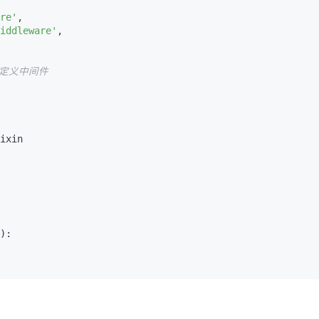
re'
,

iddleware'
,

自定义中间件
ixin

):
