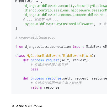
MIDDLEWARE = [

'django.middleware.security.SecurityMiddlewa
'django.contrib.sessions.middleware.SessionM
'django.middleware.common.CommonMiddleware'
,

# ... 其他中间件 ...
'myapp.middleware.MyCustomMiddleware'
,  
# 
]

# myapp/middleware.py
from
 django.utils.deprecation 
import
 MiddlewareM
class
MyCustomMiddleware
(
MiddlewareMixin
):

def
process_request
(
self, request
):

# 在请求被处理之前执行
pass
def
process_response
(
self, request, response
# 在响应被返回给客户端之前执行
return
3. ASP.NET Core