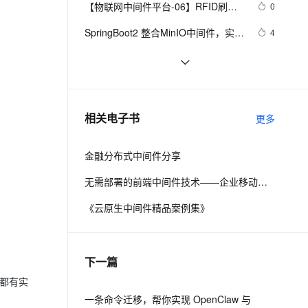
安全
【物联网中间件平台-06】RFID刷卡
我要投诉
e-1.1-I2V
Cosyvoice-V3-Flash
0
PolarDB
上云场景组合购
Milvus 弹性伸缩功能新增节
伴
拍照
漫剧创作，剧本、分镜、视频高效生成
100%兼容MySQL、PostgreSQL，兼容Oracle，支持集中和分布式
覆盖90%+业务场景，专享组合折扣价
点支持范围
畅自然，细节丰富
高表现力语音合成大模型，语音克隆听感自然
VPN
SpringBoot2 整合MinIO中间件，实现
4
文件便捷管理
ernetes 版 ACK
云聚AI 严选权益
AI 原生数据库服务发布
SSL 证书
.NET应用服务器（中间件）来到
6
2V
Fun-ASR
，一键激活高效办公新体验
理容器应用的 K8s 服务
精选AI产品，从模型到应用全链提效
Agent 数据网关
文戏情感细腻自然，动作戏激烈拳拳到肉，实现更强表演能力
支持中英文自由切换，具备更强的噪声鲁棒性
堡垒机
成都技术大佬云集，他们在云原生中
3
AI 用量加速计划
云原生数据库 PolarDB
间件Meetup上都聊了点啥？
防火墙
、识别商机，让客服更高效、服务更出色。
新老同享，达量后返
Agentic Database 发布
解Bug之路-中间件"SQL重复执行" 
3
相关电子书
更多
主机安全
应用
金融分布式中间件分享
千问办公
NEW
AI 应用及服务市场
的智能体编程平台
一站式AI生产力平台
无需部署的前端中间件技术——企业移动化新思路
AI 应用
伶鹊
《云原生中间件精品案例集》
企业级人与Agent协作平台，接入和调度多个数字员工
智能客服平台，对话机器人、对话分析、智能外呼
大模型
大模型服务平台百炼 - 全妙
自然语言处理
下一篇
应用创作平台
多模态内容创作工具，已接入 DeepSeek
数据标注
中都有实
机器学习
一条命令迁移，帮你实现 OpenClaw 与