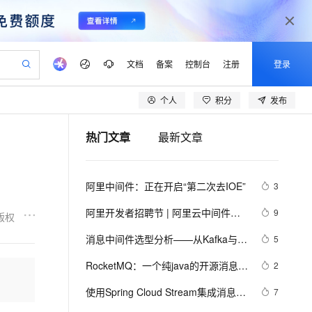
文档
备案
控制台
注册
登录
个人
积分
发布
验
作计划
器
AI 活动
专业服务
服务伙伴合作计划
开发者社区
加入我们
产品动态
服务平台百炼
阿里云 OPC 创新助力计划
热门文章
最新文章
一站式生成采购清单，支持单品或批量购买
io：打造专属 AI 语音助手
S产品伙伴计划（繁花）
峰会
CS
造的大模型服务与应用开发平台
一句话生成原生可编辑精美 PPT 文稿
AI 生产力先锋
Al MaaS 服务伙伴赋能合作
域名
博文
Careers
至高可申请百万元
Qwen3.8-Max 模型上线
开启高性价比 AI 编程新体验
弹性可伸缩的云计算服务
Qwen-Audio-3.0-Realtime 端到端实时语音角色扮演
输入一句话想法, 轻松生成专业的 PPT
先锋实践拓展 AI 生产力的边界
Token 补贴，五大权
计划
海大会
伙伴信用分合作计划
商标
问答
社会招聘
阿里中间件：正在开启“第二次去IOE”
3
益加速 OPC 成功
eek-V4-Pro
SS
一键部署幻兽帕鲁游戏服务器
飞天发布时刻
HOT
Open Search 向量检索版支
划
备案
电子书
校园招聘
pSeek-V4-Pro
视频创作，一键激活电商全链路生产力
稳定、安全、高性价比、高性能的云存储服务
一键购买专属联机服务器，轻松开启游戏
所见，即是所愿
持视频检索 Pipeline 功能
更多支持
阿里开发者招聘节 | 阿里云中间件团
9
版权
划
公司注册
镜像站
视频生成
语音识别与合成
队诚招技术人才啦！
专属 QwenPaw
漫剧工坊：一站式动画创作平台
AI 实训营
HOT
应用身份服务 (IDaaS)
消息中间件选型分析——从Kafka与
5
合作伙伴培训与认证
划
上云迁移
站生成，高效打造优质广告素材
全接入的云上超级电脑
从聊天伙伴进化为能主动干活的本地数字员工
快速生产连贯的高质量长漫剧
从基础到进阶，Agent 创客手把手教你
OpenClaw 管理能力上线
RabbitMQ的对比来看全局
lScope
我要反馈
e-1.1-T2V
Qwen3-TTS-Flash
RocketMQ：一个纯java的开源消息中
2
查询合作伙伴
n Alibaba Cloud ISV 合作
代维服务
建企业门户网站
10 分钟搭建微信、支付宝小程序
MaxCompute MaxFrame 提
间件--开发测试环境搭建
畅细腻的高质量视频
离线语音合成大模型，多语言方言自适应，低延迟高稳定
创新加速
使用Spring Cloud Stream集成消息中
ope
登录合作伙伴管理后台
7
我要建议
站，无忧落地极速上线
以可视化方式快速构建移动和 PC 门户网站
国内短信简单易用，安全可靠，秒级触达，全球覆盖200+国家和地区。
高效部署网站，快速应用到小程序
供自动弹性内存功能
间件