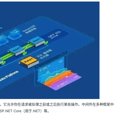
Deepseek-v4-pro
HappyHors
同享
万小智 AI 建站低至 15元/月
Qoder CN
AI 短剧/漫剧
云原生数据库 
快递物流查询
WordPress
成为服务伙
高校合作
点，立即开启云上创新
覆盖公网/内网、递归/权威、移动APP等全场景解析服务
送.CN域名，送备案服务码
基于千问大模型等，支持代码智能生成、研发智能问答
AI助力短剧
态智能体模型
旗舰 MoE 大模型，百万上下文与顶尖推理能力
图生视频，流
Ubuntu
服务生态伙伴
云工开物
企业应用
Works
Night Plan 支持 Qwen 3.8-Max
云原生大数据计算服务 MaxCompute
AI 办公
容器服务 Kub
NEW
GLM-5.2
Wan2.7-T
Red Hat
30+ 款产品免费体验
Data Agent 驱动的一站式 Data+AI 开发治理平台
夜间 5 折，Qwen/Meoo/TokenPlan 客户专享
面向分析的企业级SaaS模式云数据仓库
AI智能应用
提供一站式管
科研合作
视觉 Coding、空间感知、多模态思考等全面升级
1M上下文，专为长程任务能力而生
ERP
堂（旗舰版）
SUSE
智能客服
CRM
防护产品
2个月
自动承接线索
建站小程序
OA 办公系统
AI 应用构建
大模型原生
力提升
财税管理
模板建站
Qoder
大模型服务平台百炼-应用模版
HOT
NEW
面向真实软件
个人版上线、团队版降价；千问3.8-Max首发发尝鲜
丰富多元化的应用模版和解决方案
400电话
定制建站
万有无界
大模型服务平台百炼-智能体
方案
广告营销
模板小程序
的模型效果
灵活可视化地构建企业级 Agent
定制小程序
秒悟
人工智能平台 PAI
APP 开发
云端极速 AI 
新一代 AI 视频生成模型，深度适配广告营销等场景
AI Native 的算法工程平台，一站式完成建模、训练、推理服务部署
建站系统
使用的，它允许你在请求被处理之前或之后执行某些操作。中间件在多种框架
ASP.NET Core（用于.NET）等。