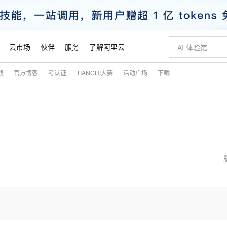
云市场
伙伴
服务
了解阿里云
践
官方博客
考认证
TIANCHI大赛
活动广场
下载
AI 特惠
数据与 API
成为产品伙伴
企业增值服务
最佳实践
价格计算器
AI 场景体
基础软件
产品伙伴合
阿里云认证
市场活动
配置报价
大模型
自助选配和估算价格
新方式
睿译宝，AI翻译排版一步到位
智启 AI 普惠权益
产品生态集成认证中心
企业支持计划
云上春晚
域名与网站
千问官方 MaaS 平台，为开发者和 Agent 而生，新用户赠送 1 亿 + tokens 额度
Qwen Aud
AI Coding
阿里云Maa
2026 阿里云
云服务器 E
为企业打
数据集
Windows
大模型认证
模型
NEW
NEW
交付可用成果
值低价云产品抢先购
上传文档即自动完成翻译和格式还原
至高享 1亿+免费 tokens，加速 Al 应用落地
提供智能易用的域名与建站服务
智能编程，一键
安全可靠、
产品生态伙伴
专家技术服务
云上奥运之旅
弹性计算合作
阿里云中企出
手机三要素
宝塔 Linux
全部认证
价格优势
有专属领域专家
GLM-5.2：长任务时代开源旗舰模型
阿里云 OPC 创新助力计划
千问大模型
即刻拥有 DeepS
AI 电商营销
对象存储 O
大模型
产品生态伙伴工作台
企业增值服务台
云栖战略参考
云存储合作计
云栖大会
身份实名认证
CentOS
训练营
推动算力普惠，释放技术红利
最高返9万
多领域专家智能体,一键组建 AI 虚拟交付团队
快速构建应用程序和网站，即刻迈出上云第一步
至高百万元 Token 补贴，加速一人公司成长
多元化、高性能、安全可靠的大模型服务
真正可用的 1M 上下文,一次完成代码全链路开发
轻松解锁专属 Dee
从图文生成到
云上的中国
数据库合作计
活动全景
短信
Docker
图片和
站式影视创作平台
Hermes Agent，打造自进化智能体
Token Plan 模型订阅计划
数字证书管理服务（原SSL证书）
5 分钟轻松部署
AI 广告创作
无影云电脑
企业成长
NEW
信息公告
看见新力量
云网络合作计
OCR 文字识别
JAVA
证享300元代金券
可视化编排打通从文字构思到成片全链路闭环
全托管，含MySQL、PostgreSQL、SQL Server、MariaDB多引擎
自主进化，持久记忆，越用越聪明
Qwen3.8-Max 首发尝鲜，限时加量 10 倍，夜间低至2折
实现全站HTTPS，呈现可信的WEB访问
图文、视频一
随时随地安
魔搭 Mode
Kimi-K3
HappyHors
NEW
loud
服务实践
官网公告
金融模力时刻
Salesforce O
版
发票查验
全能环境
Claude Code + GStack 打造工程团队
千问办公，限时限量积分加倍
Qoder
低代码高效构
AI 建站
短信服务
型
NEW
作计划
Kimi 最新旗舰模型，长程编程与推理利器
让文字生成流
计划
创新中心
魔搭 ModelSc
健康状态
理服务
让AI从“聊天伙伴”进化为能干活的“数字员工”
安装技能 GStack，拥有专属 AI 工程团队
你的AI工作搭子，覆盖日常办公高频场景
面向真实软件的智能体编程平台
0 代码专业建
客户案例
天气预报查询
操作系统
态合作计划