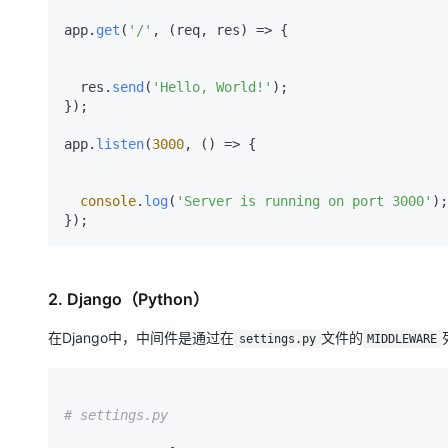
app.
get
(
'/'
, 
(
req, res
) =>
 {

  res.
send
(
'Hello, World!'
);

});

app.
listen
(
3000
, 
() =>
 {

console
.
log
(
'Server is running on port 3000'
);

2. Django（Python）
在Django中，中间件是通过在
文件的
settings.py
MIDDLEWARE
# settings.py