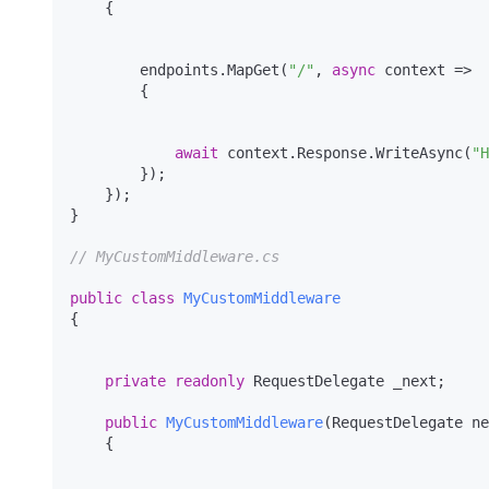
    {

        endpoints.MapGet(
"/"
, 
async
 context =>

        {

await
 context.Response.WriteAsync(
"H
        });

    });

}

// MyCustomMiddleware.cs
public
class
MyCustomMiddleware
{

private
readonly
 RequestDelegate _next;

public
MyCustomMiddleware
(
RequestDelegate ne
    {
