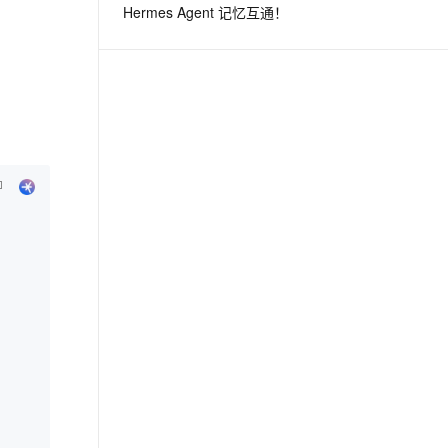
Hermes Agent 记忆互通！
息提取
与 AI 智能体进行实时音视频通话
从文本、图片、视频中提取结构化的属性信息
构建支持视频理解的 AI 音视频实时通话应用
t.diy 一步搞定创意建站
构建大模型应用的安全防护体系
通过自然语言交互简化开发流程,全栈开发支持
通过阿里云安全产品对 AI 应用进行安全防护