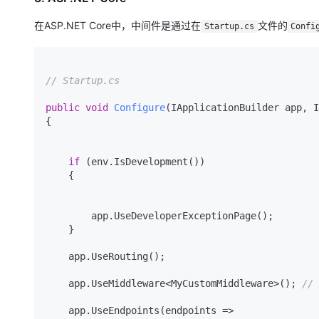
在ASP.NET Core中，中间件是通过在
文件的
Startup.cs
Confi
// Startup.cs
public
void
Configure
(
IApplicationBuilder app, I
{

if
 (env.IsDevelopment())

    {

        app.UseDeveloperExceptionPage();

    }

    app.UseRouting();

    app.UseMiddleware<MyCustomMiddleware>(); 
//
    app.UseEndpoints(endpoints =>
