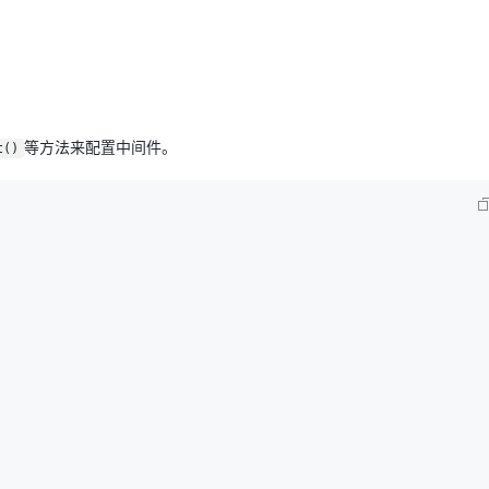
AI 应用
10分钟微调：让0.6B模型媲美235B模
多模态数据信
型
依托云原生高可用架构,实现Dify私有化部署
用1%尺寸在特定领域达到大模型90%以上效果
一个 AI 助手
超强辅助，Bol
等方法来配置中间件。
即刻拥有 DeepSeek-R1 满血版
t()
在企业官网、通讯软件中为客户提供 AI 客服
多种方案随心选，轻松解锁专属 DeepSeek