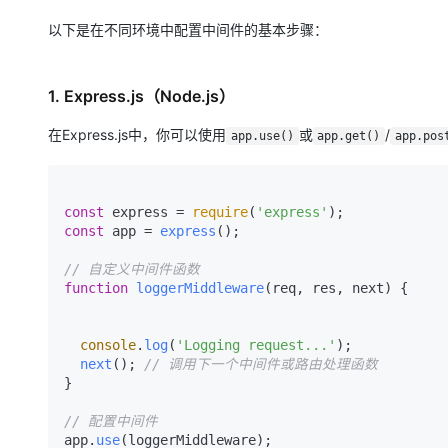
大模型解决方案
以下是在不同环境中配置中间件的基本步骤：
迁移与运维管理
快速部署 Dify，高效搭建 
专有云
1. Express.js（Node.js）
10 分钟在聊天系统中增加
在Express.js中，你可以使用
或
/
app.use()
app.get()
app.pos
const
 express = 
require
(
'express'
const
 app = 
express
();

// 自定义中间件函数
function
loggerMiddleware
(
req, res, next
) {

console
.
log
(
'Logging request...'
);

next
(); 
// 调用下一个中间件或路由处理函数
}

// 配置中间件
app.
use
(loggerMiddleware);
