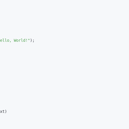
ello, World!"
);

xt
)