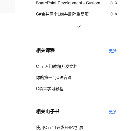
安全
SharePoint Development - Custom 
我要投诉
e-1.1-I2V
Cosyvoice-V3-Flash
3
PolarDB
上云场景组合购
Milvus 弹性伸缩功能新增节
伴
List using Visual Studio 2010 based 
漫剧创作，剧本、分镜、视频高效生成
100%兼容MySQL、PostgreSQL，兼容Oracle，支持集中和分布式
覆盖90%+业务场景，专享组合折扣价
点支持范围
畅自然，细节丰富
高表现力语音合成大模型，语音克隆听感自然
VPN
C#合并两个List并删除重复项
8
SharePoint 2010
ernetes 版 ACK
云聚AI 严选权益
AI 原生数据库服务发布
SSL 证书
【Java基础】探索List和Map循环遍历
2
2V
Fun-ASR
，一键激活高效办公新体验
理容器应用的 K8s 服务
精选AI产品，从模型到应用全链提效
Agent 数据网关
删除问题
文戏情感细腻自然，动作戏激烈拳拳到肉，实现更强表演能力
支持中英文自由切换，具备更强的噪声鲁棒性
堡垒机
Java码农必须掌握的循环删除List元素
4
AI 用量加速计划
云原生数据库 PolarDB
的正确方法！
防火墙
、识别商机，让客服更高效、服务更出色。
Redis List 底层三种数据结构原理剖析
新老同享，达量后返
Agentic Database 发布
8
相关课程
更多
主机安全
应用
C++ 入门教程开发文档
千问办公
NEW
AI 应用及服务市场
的智能体编程平台
一站式AI生产力平台
你的第一门C语言课
AI 应用
伶鹊
C语言学习教程
企业级人与Agent协作平台，接入和调度多个数字员工
智能客服平台，对话机器人、对话分析、智能外呼
大模型
大模型服务平台百炼 - 全妙
自然语言处理
相关电子书
更多
应用创作平台
多模态内容创作工具，已接入 DeepSeek
数据标注
机器学习
使用C++11开发PHP7扩展