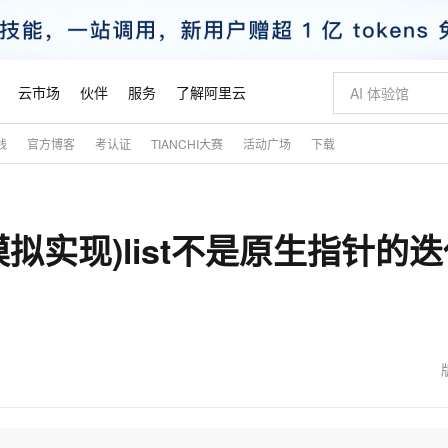
云市场
伙伴
服务
了解阿里云
践
官方博客
考认证
TIANCHI大赛
活动广场
下载
AI 特惠
数据与 API
成为产品伙伴
企业增值服务
最佳实践
价格计算器
AI 场景体
基础软件
产品伙伴合
阿里云认证
市场活动
配置报价
大模型
自助选配和估算价格
新方式
睿译宝，AI翻译排版一步到位
智启 AI 普惠权益
产品生态集成认证中心
企业支持计划
云上春晚
域名与网站
千问官方 MaaS 平台，为开发者和 Agent 而生，新用户赠送 1 亿 + tokens 额度
Qwen Aud
AI Coding
阿里云Maa
2026 阿里云
云服务器 E
为企业打
数据集
Windows
大模型认证
模型
NEW
NEW
t的模拟实现)list不是原生指针的
交付可用成果
值低价云产品抢先购
上传文档即自动完成翻译和格式还原
至高享 1亿+免费 tokens，加速 Al 应用落地
提供智能易用的域名与建站服务
智能编程，一键
安全可靠、
产品生态伙伴
专家技术服务
云上奥运之旅
弹性计算合作
阿里云中企出
手机三要素
宝塔 Linux
全部认证
价格优势
有专属领域专家
GLM-5.2：长任务时代开源旗舰模型
阿里云 OPC 创新助力计划
千问大模型
即刻拥有 DeepS
AI 电商营销
对象存储 O
大模型
产品生态伙伴工作台
企业增值服务台
云栖战略参考
云存储合作计
云栖大会
身份实名认证
CentOS
训练营
推动算力普惠，释放技术红利
最高返9万
多领域专家智能体,一键组建 AI 虚拟交付团队
快速构建应用程序和网站，即刻迈出上云第一步
至高百万元 Token 补贴，加速一人公司成长
多元化、高性能、安全可靠的大模型服务
真正可用的 1M 上下文,一次完成代码全链路开发
轻松解锁专属 Dee
从图文生成到
云上的中国
数据库合作计
活动全景
短信
Docker
图片和
站式影视创作平台
Hermes Agent，打造自进化智能体
Token Plan 模型订阅计划
数字证书管理服务（原SSL证书）
5 分钟轻松部署
AI 广告创作
无影云电脑
企业成长
NEW
信息公告
看见新力量
云网络合作计
OCR 文字识别
JAVA
证享300元代金券
可视化编排打通从文字构思到成片全链路闭环
全托管，含MySQL、PostgreSQL、SQL Server、MariaDB多引擎
自主进化，持久记忆，越用越聪明
Qwen3.8-Max 首发尝鲜，限时加量 10 倍，夜间低至2折
实现全站HTTPS，呈现可信的WEB访问
图文、视频一
随时随地安
魔搭 Mode
Kimi-K3
HappyHors
NEW
loud
服务实践
官网公告
金融模力时刻
Salesforce O
版
发票查验
全能环境
Claude Code + GStack 打造工程团队
千问办公，限时限量积分加倍
Qoder
低代码高效构
AI 建站
短信服务
型
NEW
作计划
Kimi 最新旗舰模型，长程编程与推理利器
让文字生成流
计划
创新中心
魔搭 ModelSc
健康状态
理服务
让AI从“聊天伙伴”进化为能干活的“数字员工”
安装技能 GStack，拥有专属 AI 工程团队
你的AI工作搭子，覆盖日常办公高频场景
面向真实软件的智能体编程平台
0 代码专业建
客户案例
天气预报查询
操作系统
态合作计划