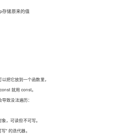
AI 应用
10分钟微调：让0.6B模型媲美235B模
多模态数据信
型
依托云原生高可用架构,实现Dify私有化部署
用1%尺寸在特定领域达到大模型90%以上效果
一个 AI 助手
超强辅助，Bol
即刻拥有 DeepSeek-R1 满血版
在企业官网、通讯软件中为客户提供 AI 客服
多种方案随心选，轻松解锁专属 DeepSeek
可以把它放到一个函数里，
t 就用 const。
器，会导致没法遍历：
t 对象，可读但不可写。
可写" 的迭代器。