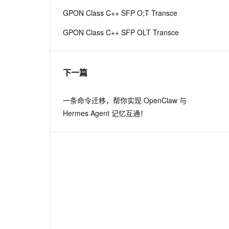
GPON Class C++ SFP O;T Transce
息提取
与 AI 智能体进行实时音视频通话
GPON Class C++ SFP OLT Transce
从文本、图片、视频中提取结构化的属性信息
构建支持视频理解的 AI 音视频实时通话应用
t.diy 一步搞定创意建站
构建大模型应用的安全防护体系
通过自然语言交互简化开发流程,全栈开发支持
通过阿里云安全产品对 AI 应用进行安全防护
下一篇
一条命令迁移，帮你实现 OpenClaw 与
Hermes Agent 记忆互通！