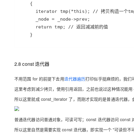
大模型解决方案
迁移与运维管理
快速部署 Dify，高效搭建 
专有云
10 分钟在聊天系统中增加
    }
2.8 const 迭代器
不用范围 for 的前提下去用
迭代器遍历
打印似乎挺麻烦的，我们
这里考虑到减少拷贝，使用引用返回，之前也说过这种情况能用 cons
所以这里就成 const_iterator 了，而刚才实现的是普通迭代
普通迭代器访问普通对象，可读可写；const 迭代器访问 cons
所以这里自然是需要实现 const 迭代器，即实现一个 "可读但不