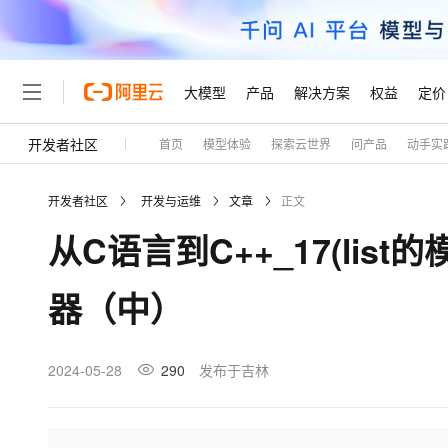
大模型
产品
解决方案
权益
定价
开发者社区
首页
模型体验
探索云世界
问产品
动手实
大模型
产品
解决方案
权益
定价
云市场
伙伴
服务
了解阿里云
精选产品
精选解决方案
普惠上云
产品定价
精选商城
成为销售伙伴
售前咨询
为什么选择阿里云
千问AI平台
开发者社区
开发与运维
文章
正文
了解云产品的定价详情
大模型服务平台百炼
千问办公，解锁你的工作
普惠上云 官方力荐
分销伙伴
在线服务
网站建设
什么是云计算
大
从C语言到C++_17(lis
大模型服务与应用平台
企业级Agent产品，直接
云服务器38元/年起，超
咨询伙伴
多端小程序
技术领先
云上成本管理
售后服务
轻量应用服务器
Agency Agents：拥
官方推荐返现计划
大模型
精选产品
精选解决方案
Salesforce 国际版订阅
稳定可靠
器（中）
管理和优化成本
推荐新用户得奖励，单订单
销售伙伴合作计划
自助服务
友盟天域
安全合规
人工智能与机器学习
AI
文本生成
云数据库 RDS
HappyHorse 打造一
云工开物
无影生态合作计划
在线服务
观测云
分析师报告
高校专属算力普惠，学生认
计算
互联网应用开发
2024-05-28
290
发布于吉林
Qwen3.8-Max
HOT
Salesforce On Alibaba C
工单服务
Tuya 物联网平台阿里云
研究报告与白皮书
人工智能平台 PAI
快速拥有专属 OpenClaw
大模
Consulting Partner 合
大数据
容器
智能体时代全能旗舰模型
免费试用
短信专区
一站式AI开发、训练和推
蓝凌 OA
AI 大模型销售与服务生
现代化应用