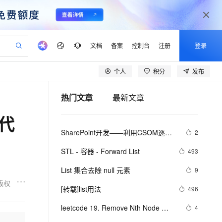
文档
备案
控制台
注册
登录
个人
积分
发布
验
作计划
器
AI 活动
专业服务
服务伙伴合作计划
开发者社区
加入我们
产品动态
服务平台百炼
阿里云 OPC 创新助力计划
热门文章
最新文章
一站式生成采购清单，支持单品或批量购买
io：打造专属 AI 语音助手
S产品伙伴计划（繁花）
峰会
CS
造的大模型服务与应用开发平台
一句话生成原生可编辑精美 PPT 文稿
AI 生产力先锋
Al MaaS 服务伙伴赋能合作
域名
博文
Careers
至高可申请百万元
Qwen3.8-Max 模型上线
迭代
开启高性价比 AI 编程新体验
弹性可伸缩的云计算服务
Qwen-Audio-3.0-Realtime 端到端实时语音角色扮演
输入一句话想法, 轻松生成专业的 PPT
先锋实践拓展 AI 生产力的边界
Token 补贴，五大权
计划
海大会
伙伴信用分合作计划
商标
问答
社会招聘
SharePoint开发——利用CSOM逐级
2
益加速 OPC 成功
eek-V4-Pro
SS
一键部署幻兽帕鲁游戏服务器
飞天发布时刻
HOT
Open Search 向量检索版支
划
备案
电子书
校园招聘
获取O365中SharePoint网站的List内
pSeek-V4-Pro
视频创作，一键激活电商全链路生产力
稳定、安全、高性价比、高性能的云存储服务
一键购买专属联机服务器，轻松开启游戏
所见，即是所愿
持视频检索 Pipeline 功能
更多支持
STL - 容器 - Forward List
493
容
划
公司注册
镜像站
视频生成
语音识别与合成
专属 QwenPaw
漫剧工坊：一站式动画创作平台
AI 实训营
HOT
应用身份服务 (IDaaS)
List 集合去除 null 元素
9
合作伙伴培训与认证
划
上云迁移
站生成，高效打造优质广告素材
全接入的云上超级电脑
从聊天伙伴进化为能主动干活的本地数字员工
快速生产连贯的高质量长漫剧
从基础到进阶，Agent 创客手把手教你
OpenClaw 管理能力上线
版权
lScope
我要反馈
e-1.1-T2V
Qwen3-TTS-Flash
[转载]list用法
496
查询合作伙伴
n Alibaba Cloud ISV 合作
代维服务
建企业门户网站
10 分钟搭建微信、支付宝小程序
MaxCompute MaxFrame 提
畅细腻的高质量视频
离线语音合成大模型，多语言方言自适应，低延迟高稳定
创新加速
leetcode 19. Remove Nth Node 
ope
登录合作伙伴管理后台
4
我要建议
站，无忧落地极速上线
以可视化方式快速构建移动和 PC 门户网站
国内短信简单易用，安全可靠，秒级触达，全球覆盖200+国家和地区。
高效部署网站，快速应用到小程序
供自动弹性内存功能
From End of List