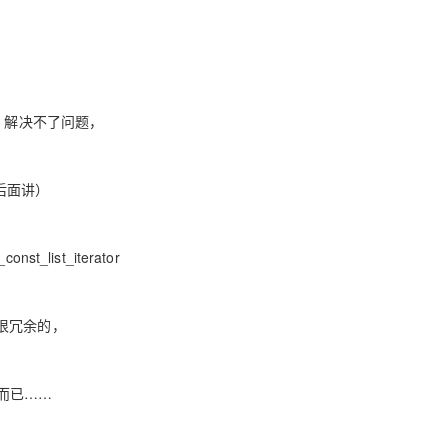
tor* 解决不了问题，
法后面讲）
_list_iterator
很冗余的，
样而已……