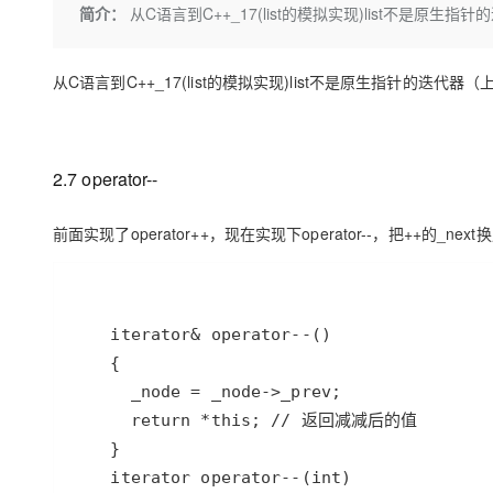
存储
天池大赛
Qwen3.7-Plus
简介：
从C语言到C++_17(list的模拟实现)list不是原生指针
云解析DNS
解决方案免费试用 新老
电子合同
最高领取价值200元试用
能看、能想、能动手的多模
安全
网络与CDN
AI 算法大赛
畅捷通
从C语言到C++_17(list的模拟实现)list不是原生指针的迭代器（
大数据开发治理平台 Data
AI 产品 免费试用
网络
安全
云开发大赛
Qwen3-VL-Plus
Tableau 订阅
1亿+ 大模型 tokens 和 
可观测
入门学习赛
中间件
AI空中课堂在线直播课
云防火墙
140+云产品 免费试用
上云与迁云
2.7 operator--
云原生的云上边界网络安全
产品新客免费试用，最长1
数据库
生态解决方案
大模型服务
企业出海
大模型ACA认证体验
大数据计算
前面实现了operator++，现在实现下operator--，把++的_next
助力企业全员 AI 认知与能
行业生态解决方案
千问AI平台-Token Plan
政企业务
媒体服务
开发者生态解决方案
企业服务与云通信
千问AI平台-模型体验
AI 开发和 AI 应用解决
在线体验全尺寸、多种模态
域名与网站
Happy 系列大模型
终端用户计算
Serverless
开发工具