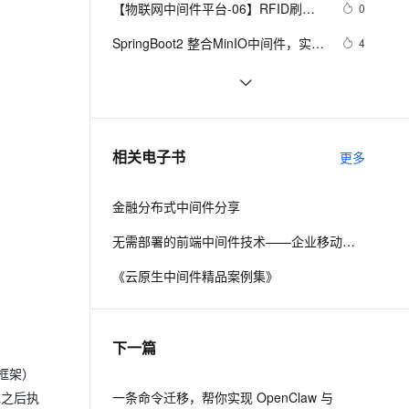
安全
【物联网中间件平台-06】RFID刷卡
我要投诉
e-1.1-I2V
Cosyvoice-V3-Flash
0
PolarDB
上云场景组合购
Milvus 弹性伸缩功能新增节
伴
拍照
漫剧创作，剧本、分镜、视频高效生成
100%兼容MySQL、PostgreSQL，兼容Oracle，支持集中和分布式
覆盖90%+业务场景，专享组合折扣价
点支持范围
畅自然，细节丰富
高表现力语音合成大模型，语音克隆听感自然
VPN
SpringBoot2 整合MinIO中间件，实现
4
文件便捷管理
ernetes 版 ACK
云聚AI 严选权益
AI 原生数据库服务发布
SSL 证书
.NET应用服务器（中间件）来到
519
2V
Fun-ASR
，一键激活高效办公新体验
理容器应用的 K8s 服务
精选AI产品，从模型到应用全链提效
Agent 数据网关
文戏情感细腻自然，动作戏激烈拳拳到肉，实现更强表演能力
支持中英文自由切换，具备更强的噪声鲁棒性
堡垒机
成都技术大佬云集，他们在云原生中
4
AI 用量加速计划
云原生数据库 PolarDB
间件Meetup上都聊了点啥？
防火墙
、识别商机，让客服更高效、服务更出色。
新老同享，达量后返
Agentic Database 发布
解Bug之路-中间件"SQL重复执行" 
2
相关电子书
更多
主机安全
应用
金融分布式中间件分享
千问办公
NEW
AI 应用及服务市场
的智能体编程平台
一站式AI生产力平台
无需部署的前端中间件技术——企业移动化新思路
AI 应用
伶鹊
《云原生中间件精品案例集》
企业级人与Agent协作平台，接入和调度多个数字员工
智能客服平台，对话机器人、对话分析、智能外呼
大模型
大模型服务平台百炼 - 全妙
自然语言处理
下一篇
应用创作平台
多模态内容创作工具，已接入 DeepSeek
数据标注
b框架）
机器学习
一条命令迁移，帮你实现 OpenClaw 与
或之后执