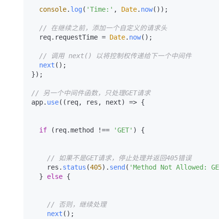
console
.
log
(
'Time:'
, 
Date
.
now
());

// 在继续之前，添加一个自定义的请求头
  req.
requestTime
 = 
Date
.
now
();

// 调用 next() 以将控制权传递给下一个中间件
next
();

});

// 另一个中间件函数，只处理GET请求
app.
use
(
(
req, res, next
) =>
 {

if
 (req.
method
 !== 
'GET'
) {

// 如果不是GET请求，停止处理并返回405错误
    res.
status
(
405
).
send
(
'Method Not Allowed: GE
  } 
else
 {

// 否则，继续处理
next
();
