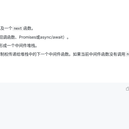
AI 应用
10分钟微调：让0.6B模型媲美235B模
多模态数据信
型
依托云原生高可用架构,实现Dify私有化部署
用1%尺寸在特定领域达到大模型90%以上效果
以及一个
函数。
next
一个 AI 助手
超强辅助，Bol
Promises或async/await）。
即刻拥有 DeepSeek-R1 满血版
在企业官网、通讯软件中为客户提供 AI 客服
形成一个中间件堆栈。
多种方案随心选，轻松解锁专属 DeepSeek
控制权传递给堆栈中的下一个中间件函数。如果当前中间件函数没有调用
n