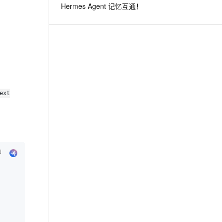
Hermes Agent 记忆互通！
息提取
与 AI 智能体进行实时音视频通话
从文本、图片、视频中提取结构化的属性信息
构建支持视频理解的 AI 音视频实时通话应用
t.diy 一步搞定创意建站
构建大模型应用的安全防护体系
通过自然语言交互简化开发流程,全栈开发支持
通过阿里云安全产品对 AI 应用进行安全防护
ext