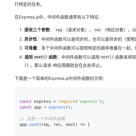
大模型解决方案
行特定的任务。
迁移与运维管理
快速部署 Dify，高效搭建 
在Express.js中，中间件函数通常有以下特征：
专有云
接收三个参数
：
（请求对象），
（响应对象），
req
res
10 分钟在聊天系统中增加
异步性
：中间件函数可以是同步的，也可以是异步的（使用回调函数、
可堆叠
：多个中间件函数可以按照特定的顺序堆叠在一起，
调用
函数
：中间件函数可以调用
函数来将
next()
next()
，那么请求-响应周期就会在此处停止。
()
下面是一个简单的Express.js中间件函数的示例：
const
 express = 
require
(
'express'
const
 app = 
express
();

// 这是一个中间件函数
app.
use
(
(
req, res, next
) =>
 {
