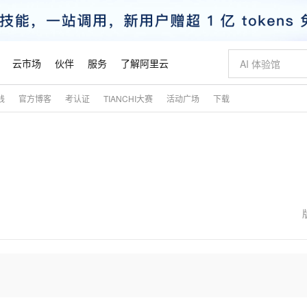
云市场
伙伴
服务
了解阿里云
践
官方博客
考认证
TIANCHI大赛
活动广场
下载
AI 特惠
数据与 API
成为产品伙伴
企业增值服务
最佳实践
价格计算器
AI 场景体
基础软件
产品伙伴合
阿里云认证
市场活动
配置报价
大模型
自助选配和估算价格
新方式
睿译宝，AI翻译排版一步到位
智启 AI 普惠权益
产品生态集成认证中心
企业支持计划
云上春晚
域名与网站
千问官方 MaaS 平台，为开发者和 Agent 而生，新用户赠送 1 亿 + tokens 额度
Qwen Aud
AI Coding
阿里云Maa
2026 阿里云
云服务器 E
为企业打
数据集
Windows
大模型认证
模型
NEW
NEW
交付可用成果
值低价云产品抢先购
上传文档即自动完成翻译和格式还原
至高享 1亿+免费 tokens，加速 Al 应用落地
提供智能易用的域名与建站服务
智能编程，一键
安全可靠、
产品生态伙伴
专家技术服务
云上奥运之旅
弹性计算合作
阿里云中企出
手机三要素
宝塔 Linux
全部认证
价格优势
有专属领域专家
GLM-5.2：长任务时代开源旗舰模型
阿里云 OPC 创新助力计划
千问大模型
即刻拥有 DeepS
AI 电商营销
对象存储 O
大模型
产品生态伙伴工作台
企业增值服务台
云栖战略参考
云存储合作计
云栖大会
身份实名认证
CentOS
训练营
推动算力普惠，释放技术红利
最高返9万
多领域专家智能体,一键组建 AI 虚拟交付团队
快速构建应用程序和网站，即刻迈出上云第一步
至高百万元 Token 补贴，加速一人公司成长
多元化、高性能、安全可靠的大模型服务
真正可用的 1M 上下文,一次完成代码全链路开发
轻松解锁专属 Dee
从图文生成到
云上的中国
数据库合作计
活动全景
短信
Docker
图片和
站式影视创作平台
Hermes Agent，打造自进化智能体
Token Plan 模型订阅计划
数字证书管理服务（原SSL证书）
5 分钟轻松部署
AI 广告创作
无影云电脑
企业成长
NEW
信息公告
看见新力量
云网络合作计
OCR 文字识别
JAVA
证享300元代金券
可视化编排打通从文字构思到成片全链路闭环
全托管，含MySQL、PostgreSQL、SQL Server、MariaDB多引擎
自主进化，持久记忆，越用越聪明
Qwen3.8-Max 首发尝鲜，限时加量 10 倍，夜间低至2折
实现全站HTTPS，呈现可信的WEB访问
图文、视频一
随时随地安
魔搭 Mode
Kimi-K3
HappyHors
NEW
loud
服务实践
官网公告
金融模力时刻
Salesforce O
版
发票查验
全能环境
Claude Code + GStack 打造工程团队
千问办公，限时限量积分加倍
Qoder
低代码高效构
AI 建站
短信服务
型
NEW
作计划
Kimi 最新旗舰模型，长程编程与推理利器
让文字生成流
计划
创新中心
魔搭 ModelSc
健康状态
理服务
让AI从“聊天伙伴”进化为能干活的“数字员工”
安装技能 GStack，拥有专属 AI 工程团队
你的AI工作搭子，覆盖日常办公高频场景
面向真实软件的智能体编程平台
0 代码专业建
客户案例
天气预报查询
操作系统
态合作计划