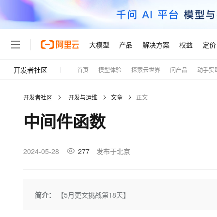
大模型
产品
解决方案
权益
定价
开发者社区
首页
模型体验
探索云世界
问产品
动手实
大模型
产品
解决方案
权益
定价
云市场
伙伴
服务
了解阿里云
精选产品
精选解决方案
普惠上云
产品定价
精选商城
成为销售伙伴
售前咨询
为什么选择阿里云
千问AI平台
开发者社区
开发与运维
文章
正文
了解云产品的定价详情
大模型服务平台百炼
千问办公，解锁你的工作
普惠上云 官方力荐
分销伙伴
在线服务
网站建设
什么是云计算
大
中间件函数
大模型服务与应用平台
企业级Agent产品，直接
云服务器38元/年起，超
咨询伙伴
多端小程序
技术领先
云上成本管理
售后服务
轻量应用服务器
Agency Agents：拥
官方推荐返现计划
大模型
精选产品
精选解决方案
Salesforce 国际版订阅
稳定可靠
管理和优化成本
推荐新用户得奖励，单订单
销售伙伴合作计划
2024-05-28
277
发布于北京
自助服务
友盟天域
安全合规
人工智能与机器学习
AI
文本生成
云数据库 RDS
HappyHorse 打造一
云工开物
无影生态合作计划
在线服务
观测云
分析师报告
高校专属算力普惠，学生认
计算
互联网应用开发
Qwen3.8-Max
HOT
Salesforce On Alibaba C
工单服务
Tuya 物联网平台阿里云
研究报告与白皮书
人工智能平台 PAI
快速拥有专属 OpenClaw
简介：
【5月更文挑战第18天】
大模
Consulting Partner 合
大数据
容器
智能体时代全能旗舰模型
免费试用
短信专区
一站式AI开发、训练和推
蓝凌 OA
AI 大模型销售与服务生
现代化应用