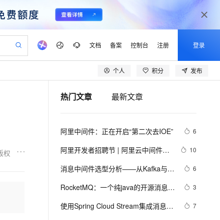
文档
备案
控制台
注册
登录
个人
积分
发布
验
作计划
器
AI 活动
专业服务
服务伙伴合作计划
开发者社区
加入我们
产品动态
服务平台百炼
阿里云 OPC 创新助力计划
热门文章
最新文章
一站式生成采购清单，支持单品或批量购买
io：打造专属 AI 语音助手
S产品伙伴计划（繁花）
峰会
CS
造的大模型服务与应用开发平台
一句话生成原生可编辑精美 PPT 文稿
AI 生产力先锋
Al MaaS 服务伙伴赋能合作
域名
博文
Careers
至高可申请百万元
Qwen3.8-Max 模型上线
开启高性价比 AI 编程新体验
弹性可伸缩的云计算服务
Qwen-Audio-3.0-Realtime 端到端实时语音角色扮演
输入一句话想法, 轻松生成专业的 PPT
先锋实践拓展 AI 生产力的边界
Token 补贴，五大权
计划
海大会
伙伴信用分合作计划
商标
问答
社会招聘
阿里中间件：正在开启“第二次去IOE”
6
益加速 OPC 成功
eek-V4-Pro
SS
一键部署幻兽帕鲁游戏服务器
飞天发布时刻
HOT
Open Search 向量检索版支
划
备案
电子书
校园招聘
pSeek-V4-Pro
视频创作，一键激活电商全链路生产力
稳定、安全、高性价比、高性能的云存储服务
一键购买专属联机服务器，轻松开启游戏
所见，即是所愿
持视频检索 Pipeline 功能
更多支持
阿里开发者招聘节 | 阿里云中间件团
10
版权
划
公司注册
镜像站
视频生成
语音识别与合成
队诚招技术人才啦！
专属 QwenPaw
漫剧工坊：一站式动画创作平台
AI 实训营
HOT
应用身份服务 (IDaaS)
消息中间件选型分析——从Kafka与
6
合作伙伴培训与认证
划
上云迁移
站生成，高效打造优质广告素材
全接入的云上超级电脑
从聊天伙伴进化为能主动干活的本地数字员工
快速生产连贯的高质量长漫剧
从基础到进阶，Agent 创客手把手教你
OpenClaw 管理能力上线
RabbitMQ的对比来看全局
lScope
我要反馈
e-1.1-T2V
Qwen3-TTS-Flash
RocketMQ：一个纯java的开源消息中
3
查询合作伙伴
n Alibaba Cloud ISV 合作
代维服务
建企业门户网站
10 分钟搭建微信、支付宝小程序
MaxCompute MaxFrame 提
间件--开发测试环境搭建
畅细腻的高质量视频
离线语音合成大模型，多语言方言自适应，低延迟高稳定
创新加速
使用Spring Cloud Stream集成消息中
ope
登录合作伙伴管理后台
7
我要建议
站，无忧落地极速上线
以可视化方式快速构建移动和 PC 门户网站
国内短信简单易用，安全可靠，秒级触达，全球覆盖200+国家和地区。
高效部署网站，快速应用到小程序
供自动弹性内存功能
间件