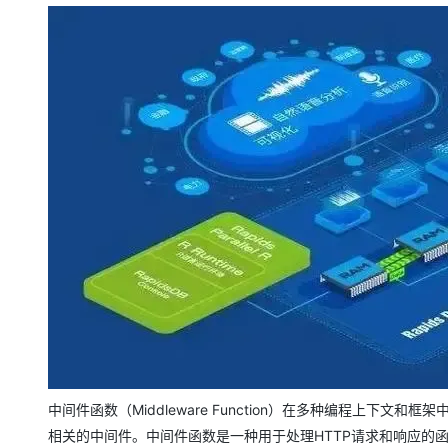
存储
天池大赛
Qwen3.7-Plus
云解析DNS
解决方案免费试用 新老
电子合同
最高领取价值200元试用
能看、能想、能动手的多模
安全
网络与CDN
AI 算法大赛
畅捷通
大数据开发治理平台 Data
AI 产品 免费试用
网络
安全
云开发大赛
Qwen3-VL-Plus
Tableau 订阅
1亿+ 大模型 tokens 和 
可观测
入门学习赛
中间件
AI空中课堂在线直播课
云防火墙
140+云产品 免费试用
上云与迁云
云原生的云上边界网络安全
产品新客免费试用，最长1
数据库
生态解决方案
大模型服务
企业出海
大模型ACA认证体验
大数据计算
助力企业全员 AI 认知与能
行业生态解决方案
千问AI平台-Token Plan
政企业务
媒体服务
开发者生态解决方案
企业服务与云通信
千问AI平台-模型体验
AI 开发和 AI 应用解决
在线体验全尺寸、多种模态
域名与网站
Happy 系列大模型
终端用户计算
Serverless
中间件函数（Middleware Function）在多种编程上下文和框架
相关的中间件。中间件函数是一种用于处理HTTP请求和响应的
开发工具