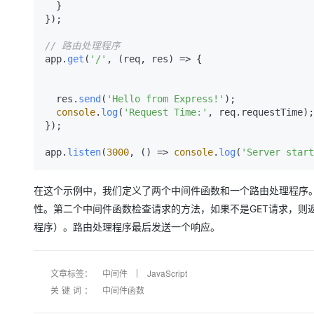
  }

});

// 路由处理程序
app.
get
(
'/'
, 
(
req, res
) =>
 {

  res.
send
(
'Hello from Express!'
);

console
.
log
(
'Request Time:'
, req.
requestTime
);

});

app.
listen
(
3000
, 
() =>
console
.
log
(
'Server start
在这个示例中，我们定义了两个中间件函数和一个路由处理程序
性。第二个中间件函数检查请求的方法，如果不是GET请求，则
程序）。路由处理程序最后发送一个响应。
文章标签：
中间件
JavaScript
关键词：
中间件函数