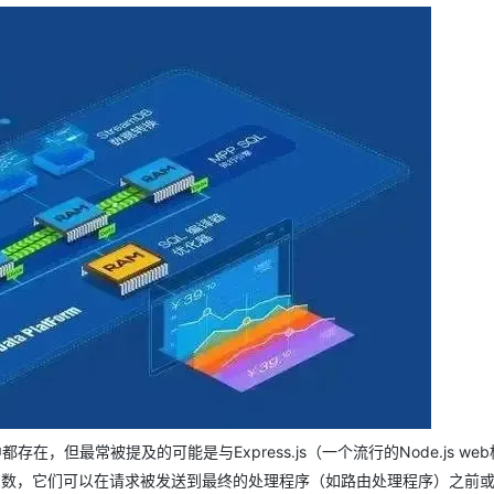
Deepseek-v4-pro
HappyHors
同享
万小智 AI 建站低至 15元/月
Qoder CN
AI 短剧/漫剧
云原生数据库 
快递物流查询
WordPress
成为服务伙
高校合作
点，立即开启云上创新
覆盖公网/内网、递归/权威、移动APP等全场景解析服务
送.CN域名，送备案服务码
基于千问大模型等，支持代码智能生成、研发智能问答
AI助力短剧
态智能体模型
旗舰 MoE 大模型，百万上下文与顶尖推理能力
图生视频，流
Ubuntu
服务生态伙伴
云工开物
企业应用
Works
Night Plan 支持 Qwen 3.8-Max
云原生大数据计算服务 MaxCompute
AI 办公
容器服务 Kub
NEW
GLM-5.2
Wan2.7-T
Red Hat
30+ 款产品免费体验
Data Agent 驱动的一站式 Data+AI 开发治理平台
夜间 5 折，Qwen/Meoo/TokenPlan 客户专享
面向分析的企业级SaaS模式云数据仓库
AI智能应用
提供一站式管
科研合作
视觉 Coding、空间感知、多模态思考等全面升级
1M上下文，专为长程任务能力而生
ERP
堂（旗舰版）
SUSE
智能客服
CRM
防护产品
2个月
自动承接线索
建站小程序
OA 办公系统
AI 应用构建
大模型原生
力提升
财税管理
模板建站
Qoder
大模型服务平台百炼-应用模版
HOT
NEW
面向真实软件
个人版上线、团队版降价；千问3.8-Max首发发尝鲜
丰富多元化的应用模版和解决方案
400电话
定制建站
万有无界
大模型服务平台百炼-智能体
方案
广告营销
模板小程序
的模型效果
灵活可视化地构建企业级 Agent
定制小程序
秒悟
人工智能平台 PAI
APP 开发
云端极速 AI 
新一代 AI 视频生成模型，深度适配广告营销等场景
AI Native 的算法工程平台，一站式完成建模、训练、推理服务部署
建站系统
中都存在，但最常被提及的可能是与Express.js（一个流行的Node.js we
函数，它们可以在请求被发送到最终的处理程序（如路由处理程序）之前