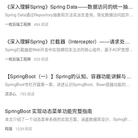
《深入理解Spring》Spring Data——数据访问的统一抽象与极致简化
Spring Data通过Repository抽象和方法名派生查询，简化数据访问层开发，告别冗余CRUD代码。支持JPA、MongoDB、Redis等多种存储，统一编程模型，提升开发效率与架构灵活性，是Java开发者必备利器。（238字）
一枚后端工程狮
484
《深入理解Spring》拦截器（Interceptor）——请求处理的艺术
Spring拦截器是Web开发中实现横切关注点的核心组件，基于AOP思想，可在请求处理前后执行日志记录、身份验证、权限控制等通用逻辑。相比Servlet过滤器，拦截器更贴近Spring容器，能访问Bean和上下文，适用于Controller级精细控制。通过实现`HandlerInterceptor`接口的`preHandle`、`postHandle`和`afterCompletion`方法，可灵活控制请求流程。结合配置类注册并设置路径匹配与执行顺序，实现高效复用与维护。常用于认证鉴权、性能监控、统一异常处理等场景，提升应用安全性与可维护性。
一枚后端工程狮
929
【SpringBoot（一）】Spring的认知、容器功能讲解与自动装配原理的入门，带你熟悉Springboot中基本的注解使用
SpringBoot专栏开篇第一章，讲述认识SpringBoot、Bean容器功能的讲解、自动装配原理的入门，还有其他常用的Springboot注解！如果想要了解SpringBoot，那么就进来看看吧！
凉凉心.
793
SpringBoot 实现动态菜单功能完整指南
本文介绍了一个动态菜单系统的实现方案，涵盖数据库设计、SpringBoot后端实现、Vue前端展示及权限控制等内容，适用于中后台系统的权限管理。
盹猫
1239