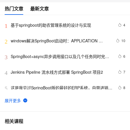
热门文章
最新文章
基于springboot的助农管理系统的设计与实现
4
1
windows解决SpringBoot启动时：APPLICATION 
10
2
FAILED TO START
SpringBoot+async异步调用接口以及几个任务同时完成
6
3
和异步接口实现和调用
Jenkins Pipeline 流水线方式部署 SpringBoot 项目2
7
4
这是我见过SpringBoot版的最好的ERP系统，自带进销存
8
5
+财务+生产功能，拿来即用（附项目地址）
SpringBoot从入门到精通（二十五）搞懂自定义系统配置
6
6
SpringBoot从小白到精通（四）Thymeleaf页面模板引擎
7
7
相关课程