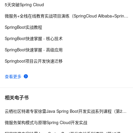
5天突破Spring Cloud
MinIO【部署 01】MinIO安装及SpringBoot集成简单测
10
8
试
微服务+全栈在线教育实战项目演练（SpringCloud Alibaba+SpringBoot）
Java：SpringBoot获取所有接口的路由映射关系
5
9
SpringBoot实战教程
Netty(一) SpringBoot 整合长连接心跳机制（下）
2
10
SpringBoot快速掌握 - 核心技术
SpringBoot快速掌握 - 高级应用
Springboot项目云开发快速迁移
查看更多
相关电子书
云栖社区特邀专家徐雷Java Spring Boot开发实战系列课程（第20讲）：经典面试题与阿里等名企内部招聘求职面试技巧
微服务架构模式与原理Spring Cloud开发实战