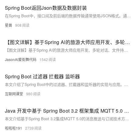
Spring Boot返回Json数据及数据封装
在Spring Boot中，接口间及前后端的数据传输通常使用JSON格式。通过@RestController注解，可轻松实现Controller返回JSON数据。该注解是Spring Boot新增的组合注解，结合了@Controller和@ResponseBody的功能，默认将返回值转换为JSON格式。Spring Boot底层默认采用Jackson作为JSON解析框架，并通过spring-boot-starter-json依赖集成了相关库，包括jackson-databind、jackson-datatype-jdk8等常用模块，简化了开发者对依赖的手动管理。
星兽
908
【图文详解】基于Spring AI的旅游大师应用开发、多轮对话、文件持久化、拦截器实现
【图文详解】基于Spring AI的旅游大师应用开发、多轮对话、文件持久化、拦截器实现
JasonAI爱街舞代码
1542
Spring Boot 过滤器 拦截器 监听器
本文介绍了Spring Boot中的过滤器、拦截器和监听器的实现与应用。通过Filter接口和FilterRegistrationBean类，开发者可实现对请求和响应的数据过滤；使用HandlerInterceptor接口，可在控制器方法执行前后进行处理；利用各种监听器接口（如ServletRequestListener、HttpSessionListener等），可监听Web应用中的事件并作出响应。文章还提供了多个代码示例，帮助读者理解如何创建和配置这些组件，适用于构建更高效、安全和可控的Spring Boot应用程序。
互联网课堂
980
Java 开发中基于 Spring Boot 3.2 框架集成 MQTT 5.0 协议实现消息推送与订阅功能的技术方案解析
本文介绍基于Spring Boot 3.2集成MQTT 5.0的消息推送与订阅技术方案，涵盖核心技术栈选型（Spring Boot、Eclipse Paho、HiveMQ）、项目搭建与配置、消息发布与订阅服务实现，以及在智能家居控制系统中的应用实例。同时，详细探讨了安全增强（TLS/SSL）、性能优化（异步处理与背压控制）、测试监控及生产环境部署方案，为构建高可用、高性能的消息通信系统提供全面指导。附资源下载链接：[https://pan.quark.cn/s/14fcf913bae6](https://pan.quark.cn/s/14fcf913bae6)。
啦啦啦191
2739