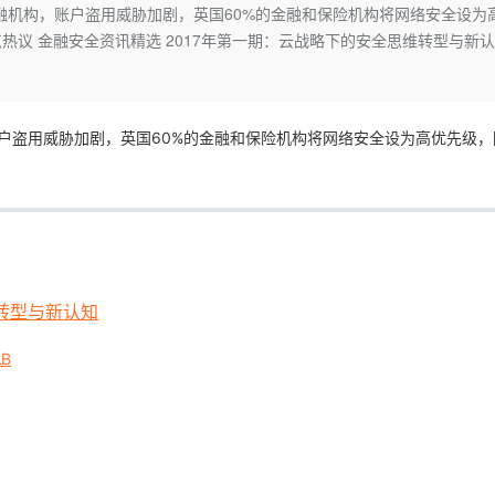
Deepseek-v4-pro
HappyHors
美国金融机构，账户盗用威胁加剧，英国60%的金融和保险机构将网络安全设为
同享
万小智 AI 建站低至 15元/月
Qoder CN
AI 短剧/漫剧
云原生数据库 
快递物流查询
WordPress
成为服务伙
高校合作
热议 金融安全资讯精选 2017年第一期：云战略下的安全思维转型与新
点，立即开启云上创新
覆盖公网/内网、递归/权威、移动APP等全场景解析服务
送.CN域名，送备案服务码
基于千问大模型等，支持代码智能生成、研发智能问答
AI助力短剧
态智能体模型
旗舰 MoE 大模型，百万上下文与顶尖推理能力
图生视频，流
Ubuntu
服务生态伙伴
云工开物
企业应用
Works
Night Plan 支持 Qwen 3.8-Max
云原生大数据计算服务 MaxCompute
AI 办公
容器服务 Kub
NEW
GLM-5.2
Wan2.7-T
Red Hat
30+ 款产品免费体验
Data Agent 驱动的一站式 Data+AI 开发治理平台
夜间 5 折，Qwen/Meoo/TokenPlan 客户专享
面向分析的企业级SaaS模式云数据仓库
AI智能应用
提供一站式管
科研合作
视觉 Coding、空间感知、多模态思考等全面升级
1M上下文，专为长程任务能力而生
ERP
构，账户盗用威胁加剧，英国60%的金融和保险机构将网络安全设为高优先级
堂（旗舰版）
SUSE
智能客服
CRM
防护产品
2个月
自动承接线索
建站小程序
OA 办公系统
AI 应用构建
大模型原生
力提升
财税管理
模板建站
Qoder
大模型服务平台百炼-应用模版
HOT
NEW
面向真实软件
个人版上线、团队版降价；千问3.8-Max首发发尝鲜
丰富多元化的应用模版和解决方案
400电话
定制建站
维转型与新认知
万有无界
大模型服务平台百炼-智能体
方案
广告营销
模板小程序
的模型效果
灵活可视化地构建企业级 Agent
AB
定制小程序
秒悟
人工智能平台 PAI
APP 开发
云端极速 AI 
新一代 AI 视频生成模型，深度适配广告营销等场景
AI Native 的算法工程平台，一站式完成建模、训练、推理服务部署
建站系统