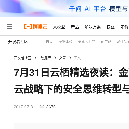
大模型
产品
解决方案
权益
定价
开发者社区
首页
模型体验
探索云世界
问产品
动手实
大模型
产品
解决方案
权益
定价
云市场
伙伴
服务
了解阿里云
精选产品
精选解决方案
普惠上云
产品定价
精选商城
成为销售伙伴
售前咨询
为什么选择阿里云
千问AI平台
开发者社区
数据库
文章
正文
了解云产品的定价详情
大模型服务平台百炼
千问办公，解锁你的工作
普惠上云 官方力荐
分销伙伴
在线服务
网站建设
什么是云计算
大
7月31日云栖精选夜读：金
大模型服务与应用平台
企业级Agent产品，直接
云服务器38元/年起，超
咨询伙伴
多端小程序
技术领先
云上成本管理
售后服务
轻量应用服务器
Agency Agents：拥
官方推荐返现计划
大模型
精选产品
精选解决方案
Salesforce 国际版订阅
稳定可靠
云战略下的安全思维转型
管理和优化成本
推荐新用户得奖励，单订单
销售伙伴合作计划
自助服务
友盟天域
安全合规
人工智能与机器学习
AI
文本生成
云数据库 RDS
HappyHorse 打造一
云工开物
无影生态合作计划
在线服务
观测云
分析师报告
高校专属算力普惠，学生认
计算
互联网应用开发
2017-07-31
3676
Qwen3.8-Max
HOT
Salesforce On Alibaba C
工单服务
Tuya 物联网平台阿里云
研究报告与白皮书
人工智能平台 PAI
快速拥有专属 OpenClaw
大模
Consulting Partner 合
大数据
容器
智能体时代全能旗舰模型
免费试用
短信专区
一站式AI开发、训练和推
蓝凌 OA
AI 大模型销售与服务生
现代化应用