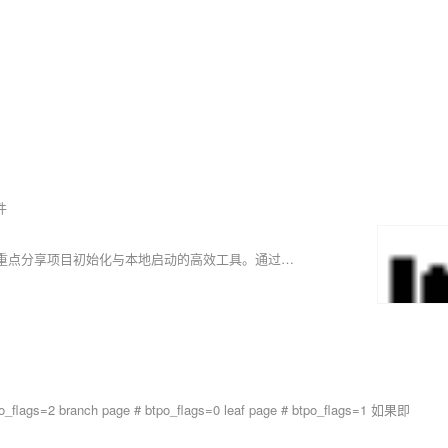
件
本文介绍基于Spring Cloud Alibaba与Kubernetes的微服务开发实践，重点分享项目初始化与本地启动的高效工具。通过阿里云EDAS 3.0及配套插件，开发者可快速搭建应用并自动对接注册中心，显著提升开发体验。后续将深入讲解云端部署与端云互联能力。
gs=2 branch page # btpo_flags=0 leaf page # btpo_flags=1 如果即