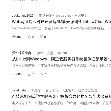
JackJiang2026
|
前端开发
JavaScript
网络安全
Web网页端即时通讯源码/IM聊天源码RainbowChat-We
487
0
0
弹性计算小冉
|
存储
安全
Ubuntu
从Linux到Windows：阿里云服务器系统镜像适配场景
680
7
7
nefelibata
|
机器学习/深度学习
人工智能
自然语言处理
AI技术如何重塑客服系统？解析合力亿捷AI智能客服系