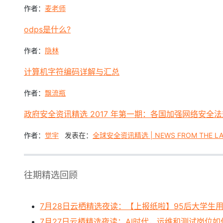
作者：
麦老师
odps是什么?
作者：
隐林
计算机字符编码详解与汇总
作者：
飘流瓶
政府安全资讯精选 2017 年第一期：各国加强网络安全
作者：
觉宇
发表在：
全球安全资讯精选 | NEWS FROM THE L
往期精选回
顾
7月28日云栖精选夜读：【上报纸啦】95后大学生用
7月27日云栖精选夜读：AI时代，运维和测试岗位如