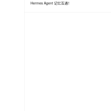
Hermes Agent 记忆互通！
息提取
与 AI 智能体进行实时音视频通话
从文本、图片、视频中提取结构化的属性信息
构建支持视频理解的 AI 音视频实时通话应用
t.diy 一步搞定创意建站
构建大模型应用的安全防护体系
通过自然语言交互简化开发流程,全栈开发支持
通过阿里云安全产品对 AI 应用进行安全防护