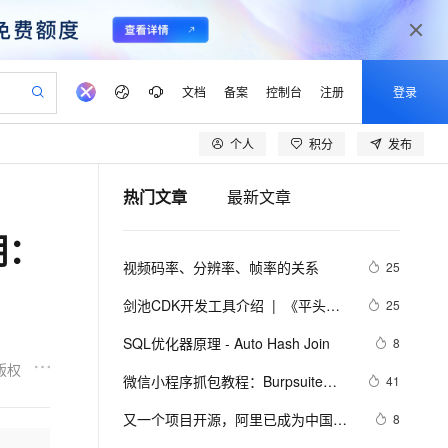
文档
备案
控制台
注册
登录
个人
积分
发布
验
作计划
器
AI 活动
专业服务
服务伙伴合作计划
开发者社区
加入我们
产品动态
服务平台百炼
阿里云 OPC 创新助力计划
热门文章
最新文章
一站式生成采购清单，支持单品或批量购买
io：打造专属 AI 语音助手
S产品伙伴计划（繁花）
峰会
CS
造的大模型服务与应用开发平台
一句话生成原生可编辑精美 PPT 文稿
AI 生产力先锋
Al MaaS 服务伙伴赋能合作
域名
博文
Careers
至高可申请百万元
Qwen3.8-Max 模型上线
期：
开启高性价比 AI 编程新体验
弹性可伸缩的云计算服务
Qwen-Audio-3.0-Realtime 端到端实时语音角色扮演
输入一句话想法, 轻松生成专业的 PPT
先锋实践拓展 AI 生产力的边界
Token 补贴，五大权
计划
海大会
伙伴信用分合作计划
商标
问答
社会招聘
视频码率、分辨率、帧率的关系
25
益加速 OPC 成功
eek-V4-Pro
SS
一键部署幻兽帕鲁游戏服务器
飞天发布时刻
HOT
Open Search 向量检索版支
划
备案
电子书
校园招聘
pSeek-V4-Pro
视频创作，一键激活电商全链路生产力
稳定、安全、高性价比、高性能的云存储服务
一键购买专属联机服务器，轻松开启游戏
所见，即是所愿
持视频检索 Pipeline 功能
更多支持
剑池CDK开发工具介绍  |  《平头哥
25
划
公司注册
镜像站
视频生成
语音识别与合成
剑池CDK快速上手指南》第一章
专属 QwenPaw
漫剧工坊：一站式动画创作平台
AI 实训营
HOT
应用身份服务 (IDaaS)
SQL优化器原理 - Auto Hash Join
8
合作伙伴培训与认证
划
上云迁移
站生成，高效打造优质广告素材
全接入的云上超级电脑
从聊天伙伴进化为能主动干活的本地数字员工
快速生产连贯的高质量长漫剧
从基础到进阶，Agent 创客手把手教你
OpenClaw 管理能力上线
版权
lScope
我要反馈
e-1.1-T2V
Qwen3-TTS-Flash
微信小程序抓包教程：Burpsuite版 
41
查询合作伙伴
n Alibaba Cloud ISV 合作
代维服务
建企业门户网站
10 分钟搭建微信、支付宝小程序
MaxCompute MaxFrame 提
附所需工具
畅细腻的高质量视频
离线语音合成大模型，多语言方言自适应，低延迟高稳定
创新加速
又一个项目开源，阿里已成为中国开
ope
登录合作伙伴管理后台
8
我要建议
站，无忧落地极速上线
以可视化方式快速构建移动和 PC 门户网站
国内短信简单易用，安全可靠，秒级触达，全球覆盖200+国家和地区。
高效部署网站，快速应用到小程序
供自动弹性内存功能
源的关键力量？