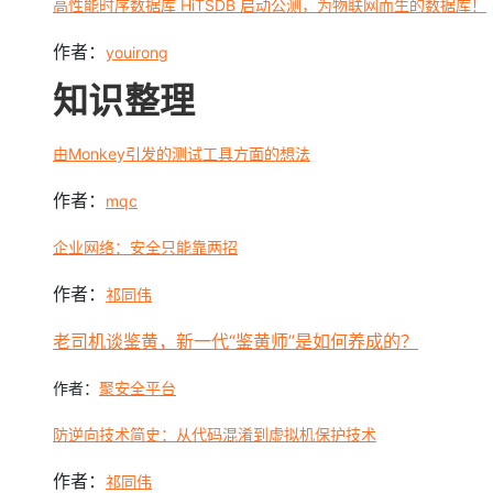
高性能时序数据库 HiTSDB 启动公测，为物联网而生的数据库！
大模型解决方案
迁移与运维管理
作者：
youirong
快速部署 Dify，高效搭建 
知识整理
专有云
10 分钟在聊天系统中增加
由Monkey引发的测试工具方面的想法
作者：
mqc
企业网络：安全只能靠两招
作者：
祁同伟
老司机谈鉴黄，新一代“鉴黄师”是如何养成的？
作者：
聚安全平台
防逆向技术简史：从代码混淆到虚拟机保护技术
作者：
祁同伟