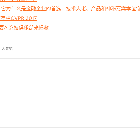
会：它为什么是金融企业的首选，技术大佬、产品和神秘嘉宾本位“
相CVPR 2017
要AI竞技俱乐部来拯救
大数据