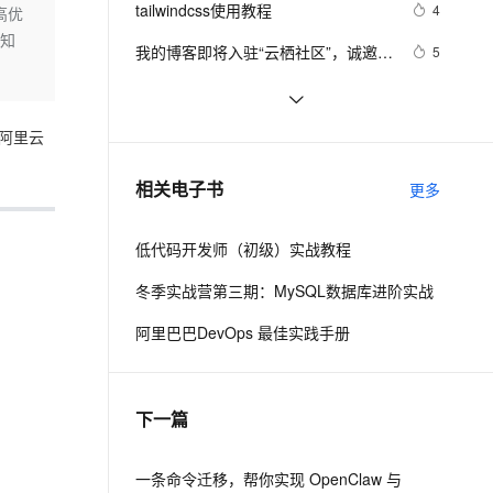
安全
tailwindcss使用教程
我要投诉
e-1.1-I2V
Cosyvoice-V3-Flash
4
高优
PolarDB
上云场景组合购
Milvus 弹性伸缩功能新增节
伴
认知
漫剧创作，剧本、分镜、视频高效生成
100%兼容MySQL、PostgreSQL，兼容Oracle，支持集中和分布式
覆盖90%+业务场景，专享组合折扣价
点支持范围
畅自然，细节丰富
高表现力语音合成大模型，语音克隆听感自然
VPN
我的博客即将入驻“云栖社区”，诚邀技
5
术同仁一同入驻。
ernetes 版 ACK
云聚AI 严选权益
AI 原生数据库服务发布
SSL 证书
思科路由器的密码恢复
4
2V
Fun-ASR
，一键激活高效办公新体验
理容器应用的 K8s 服务
精选AI产品，从模型到应用全链提效
Agent 数据网关
文戏情感细腻自然，动作戏激烈拳拳到肉，实现更强表演能力
支持中英文自由切换，具备更强的噪声鲁棒性
堡垒机
有一种忙，叫做很有希望
6
，阿里云
AI 用量加速计划
云原生数据库 PolarDB
防火墙
、识别商机，让客服更高效、服务更出色。
深度优先搜索的图文介绍
新老同享，达量后返
Agentic Database 发布
3
相关电子书
更多
主机安全
应用
低代码开发师（初级）实战教程
千问办公
NEW
AI 应用及服务市场
的智能体编程平台
一站式AI生产力平台
冬季实战营第三期：MySQL数据库进阶实战
AI 应用
伶鹊
阿里巴巴DevOps 最佳实践手册
企业级人与Agent协作平台，接入和调度多个数字员工
智能客服平台，对话机器人、对话分析、智能外呼
大模型
大模型服务平台百炼 - 全妙
自然语言处理
下一篇
应用创作平台
多模态内容创作工具，已接入 DeepSeek
数据标注
机器学习
一条命令迁移，帮你实现 OpenClaw 与