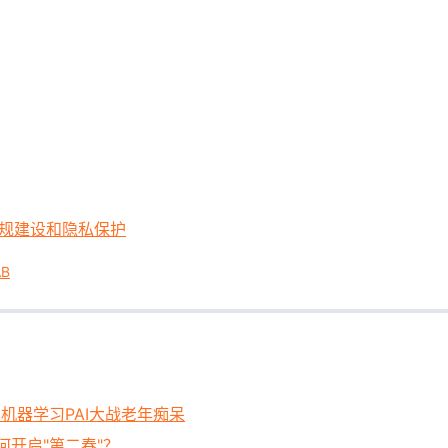
法规建设和隐私保护
AB
机器学习PAI大战老年痴呆
何开启"第二春"？