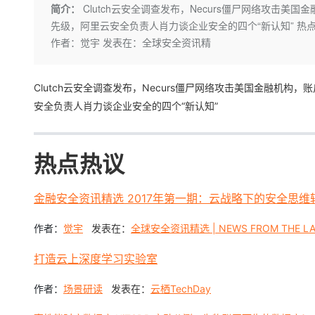
存储
天池大赛
Qwen3.7-Plus
简介：
Clutch云安全调查发布，Necurs僵尸网络攻击
云解析DNS
解决方案免费试用 新老
电子合同
先级，阿里云安全负责人肖力谈企业安全的四个“新认知” 热点
最高领取价值200元试用
能看、能想、能动手的多模
安全
网络与CDN
AI 算法大赛
畅捷通
作者：觉宇 发表在：全球安全资讯精
大数据开发治理平台 Data
AI 产品 免费试用
网络
安全
云开发大赛
Qwen3-VL-Plus
Tableau 订阅
1亿+ 大模型 tokens 和 
可观测
入门学习赛
中间件
Clutch云安全调查发布，Necurs僵尸网络攻击美国金融机
AI空中课堂在线直播课
云防火墙
140+云产品 免费试用
安全负责人肖力谈企业安全的四个“新认知”
上云与迁云
云原生的云上边界网络安全
产品新客免费试用，最长1
数据库
生态解决方案
大模型服务
企业出海
大模型ACA认证体验
大数据计算
热点热
议
助力企业全员 AI 认知与能
行业生态解决方案
千问AI平台-Token Plan
政企业务
媒体服务
开发者生态解决方案
金融安全资讯精选 2017年第一期：云战略下的安全思
企业服务与云通信
千问AI平台-模型体验
AI 开发和 AI 应用解决
在线体验全尺寸、多种模态
作者：
发表在：
全球安全资讯精选 | NEWS FROM THE L
域名与网站
觉宇
Happy 系列大模型
终端用户计算
打造云上深度学习实验室
Serverless
作者：
场景研读
发表在：
云栖TechDay
开发工具