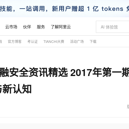
云市场
伙伴
服务
了解阿里云
践
官方博客
考认证
TIANCHI大赛
活动广场
下载
AI 特惠
数据与 API
成为产品伙伴
企业增值服务
最佳实践
价格计算器
AI 场景体
基础软件
产品伙伴合
阿里云认证
市场活动
配置报价
大模型
自助选配和估算价格
新方式
睿译宝，AI翻译排版一步到位
智启 AI 普惠权益
产品生态集成认证中心
企业支持计划
云上春晚
域名与网站
千问官方 MaaS 平台，为开发者和 Agent 而生，新用户赠送 1 亿 + tokens 额度
Qwen Aud
AI Coding
阿里云Maa
2026 阿里云
云服务器 E
为企业打
数据集
Windows
大模型认证
模型
NEW
NEW
融安全资讯精选 2017年第一
交付可用成果
值低价云产品抢先购
上传文档即自动完成翻译和格式还原
至高享 1亿+免费 tokens，加速 Al 应用落地
提供智能易用的域名与建站服务
智能编程，一键
安全可靠、
产品生态伙伴
专家技术服务
云上奥运之旅
弹性计算合作
阿里云中企出
手机三要素
宝塔 Linux
全部认证
价格优势
有专属领域专家
GLM-5.2：长任务时代开源旗舰模型
阿里云 OPC 创新助力计划
千问大模型
即刻拥有 DeepS
AI 电商营销
对象存储 O
大模型
产品生态伙伴工作台
企业增值服务台
云栖战略参考
云存储合作计
云栖大会
身份实名认证
CentOS
训练营
与新认知
推动算力普惠，释放技术红利
最高返9万
多领域专家智能体,一键组建 AI 虚拟交付团队
快速构建应用程序和网站，即刻迈出上云第一步
至高百万元 Token 补贴，加速一人公司成长
多元化、高性能、安全可靠的大模型服务
真正可用的 1M 上下文,一次完成代码全链路开发
轻松解锁专属 Dee
从图文生成到
云上的中国
数据库合作计
活动全景
短信
Docker
图片和
站式影视创作平台
Hermes Agent，打造自进化智能体
Token Plan 模型订阅计划
数字证书管理服务（原SSL证书）
5 分钟轻松部署
AI 广告创作
无影云电脑
企业成长
NEW
信息公告
看见新力量
云网络合作计
OCR 文字识别
JAVA
证享300元代金券
可视化编排打通从文字构思到成片全链路闭环
全托管，含MySQL、PostgreSQL、SQL Server、MariaDB多引擎
自主进化，持久记忆，越用越聪明
Qwen3.8-Max 首发尝鲜，限时加量 10 倍，夜间低至2折
实现全站HTTPS，呈现可信的WEB访问
图文、视频一
随时随地安
魔搭 Mode
Kimi-K3
HappyHors
NEW
loud
服务实践
官网公告
金融模力时刻
Salesforce O
版
发票查验
全能环境
Claude Code + GStack 打造工程团队
千问办公，限时限量积分加倍
Qoder
低代码高效构
AI 建站
短信服务
型
NEW
作计划
Kimi 最新旗舰模型，长程编程与推理利器
让文字生成流
计划
创新中心
魔搭 ModelSc
健康状态
理服务
让AI从“聊天伙伴”进化为能干活的“数字员工”
安装技能 GStack，拥有专属 AI 工程团队
你的AI工作搭子，覆盖日常办公高频场景
面向真实软件的智能体编程平台
0 代码专业建
客户案例
天气预报查询
操作系统
态合作计划