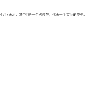
AI 应用
10分钟微调：让0.6B模型媲美235B模
多模态数据信
号
<T>
表示，其中
T
是一个占位符，代表一个实际的类型。
型
依托云原生高可用架构,实现Dify私有化部署
用1%尺寸在特定领域达到大模型90%以上效果
一个 AI 助手
超强辅助，Bol
即刻拥有 DeepSeek-R1 满血版
在企业官网、通讯软件中为客户提供 AI 客服
多种方案随心选，轻松解锁专属 DeepSeek