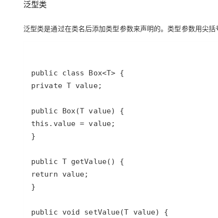
泛型
类
大模型解决方案
迁移与运维管理
快速部署 Dify，高效搭建 
泛型类是通过在类名后添加类型参数来声明的。类型参数用尖括
专有云
10 分钟在聊天系统中增加