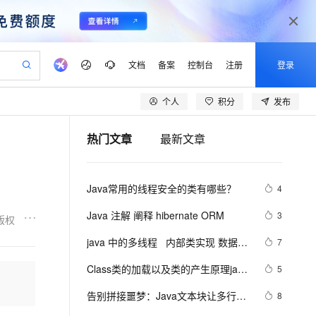
文档
备案
控制台
注册
登录
个人
积分
发布
验
作计划
器
AI 活动
专业服务
服务伙伴合作计划
开发者社区
加入我们
产品动态
服务平台百炼
阿里云 OPC 创新助力计划
热门文章
最新文章
一站式生成采购清单，支持单品或批量购买
io：打造专属 AI 语音助手
S产品伙伴计划（繁花）
峰会
CS
造的大模型服务与应用开发平台
一句话生成原生可编辑精美 PPT 文稿
AI 生产力先锋
Al MaaS 服务伙伴赋能合作
域名
博文
Careers
至高可申请百万元
Qwen3.8-Max 模型上线
开启高性价比 AI 编程新体验
弹性可伸缩的云计算服务
Qwen-Audio-3.0-Realtime 端到端实时语音角色扮演
输入一句话想法, 轻松生成专业的 PPT
先锋实践拓展 AI 生产力的边界
Token 补贴，五大权
计划
海大会
伙伴信用分合作计划
商标
问答
社会招聘
Java常用的线程安全的类有哪些？
4
益加速 OPC 成功
eek-V4-Pro
SS
一键部署幻兽帕鲁游戏服务器
飞天发布时刻
HOT
Open Search 向量检索版支
划
备案
电子书
校园招聘
pSeek-V4-Pro
视频创作，一键激活电商全链路生产力
稳定、安全、高性价比、高性能的云存储服务
一键购买专属联机服务器，轻松开启游戏
所见，即是所愿
持视频检索 Pipeline 功能
更多支持
Java 注解 阐释 hibernate ORM
3
版权
划
公司注册
镜像站
视频生成
语音识别与合成
专属 QwenPaw
漫剧工坊：一站式动画创作平台
AI 实训营
HOT
应用身份服务 (IDaaS)
java 中的多线程   内部类实现 数据共
7
合作伙伴培训与认证
划
上云迁移
站生成，高效打造优质广告素材
全接入的云上超级电脑
从聊天伙伴进化为能主动干活的本地数字员工
快速生产连贯的高质量长漫剧
从基础到进阶，Agent 创客手把手教你
OpenClaw 管理能力上线
享 和 Runnable实现数据共享
lScope
我要反馈
e-1.1-T2V
Qwen3-TTS-Flash
Class类的加载以及类的产生原理java
5
查询合作伙伴
n Alibaba Cloud ISV 合作
代维服务
建企业门户网站
10 分钟搭建微信、支付宝小程序
MaxCompute MaxFrame 提
学习 第十天
畅细腻的高质量视频
离线语音合成大模型，多语言方言自适应，低延迟高稳定
创新加速
告别拼接噩梦：Java文本块让多行字
ope
登录合作伙伴管理后台
8
我要建议
站，无忧落地极速上线
以可视化方式快速构建移动和 PC 门户网站
国内短信简单易用，安全可靠，秒级触达，全球覆盖200+国家和地区。
高效部署网站，快速应用到小程序
供自动弹性内存功能
符串更优雅  