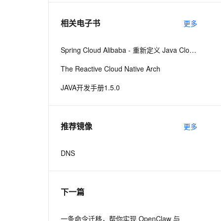
相关电子书
更多
息提取
与 AI 智能体进行实时音视频通话
从文本、图片、视频中提取结构化的属性信息
构建支持视频理解的 AI 音视频实时通话应用
Spring Cloud Alibaba - 重新定义 Java Cloud-Native
t.diy 一步搞定创意建站
构建大模型应用的安全防护体系
The Reactive Cloud Native Arch
通过自然语言交互简化开发流程,全栈开发支持
通过阿里云安全产品对 AI 应用进行安全防护
JAVA开发手册1.5.0
推荐镜像
更多
DNS
下一篇
一条命令迁移，帮你实现 OpenClaw 与