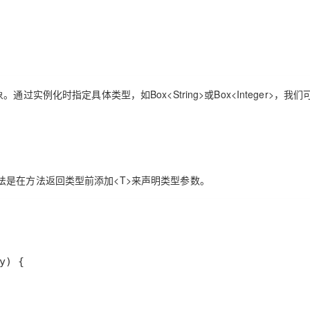
象。通过实例化时指定具体类型，如
Box<String>
或
Box<Integer>
，我们
法是在方法返回类型前添加
<T>
来声明类型参数。