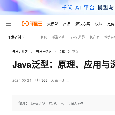
大模型
产品
解决方案
权益
定价
开发者社区
首页
模型体验
探索云世界
问产品
动手实
大模型
产品
解决方案
权益
定价
云市场
伙伴
服务
了解阿里云
精选产品
精选解决方案
普惠上云
产品定价
精选商城
成为销售伙伴
售前咨询
为什么选择阿里云
千问AI平台
开发者社区
开发与运维
文章
正文
了解云产品的定价详情
大模型服务平台百炼
千问办公，解锁你的工作
普惠上云 官方力荐
分销伙伴
在线服务
网站建设
什么是云计算
大
Java泛型：原理、应用与
大模型服务与应用平台
企业级Agent产品，直接
云服务器38元/年起，超
咨询伙伴
多端小程序
技术领先
云上成本管理
售后服务
轻量应用服务器
Agency Agents：拥
官方推荐返现计划
大模型
精选产品
精选解决方案
Salesforce 国际版订阅
稳定可靠
管理和优化成本
推荐新用户得奖励，单订单
销售伙伴合作计划
2024-05-24
368
发布于浙江
自助服务
友盟天域
安全合规
人工智能与机器学习
AI
文本生成
云数据库 RDS
HappyHorse 打造一
云工开物
无影生态合作计划
在线服务
观测云
分析师报告
高校专属算力普惠，学生认
计算
互联网应用开发
Qwen3.8-Max
HOT
Salesforce On Alibaba C
工单服务
Tuya 物联网平台阿里云
研究报告与白皮书
人工智能平台 PAI
快速拥有专属 OpenClaw
简介：
Java泛型：原理、应用与深入解析
大模
Consulting Partner 合
大数据
容器
智能体时代全能旗舰模型
免费试用
短信专区
一站式AI开发、训练和推
蓝凌 OA
AI 大模型销售与服务生
现代化应用