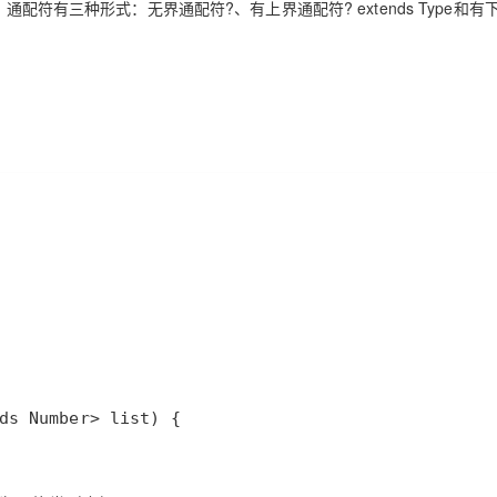
。通配符有三种形式：无界通配符
?
、有上界通配符
? extends Type
和有