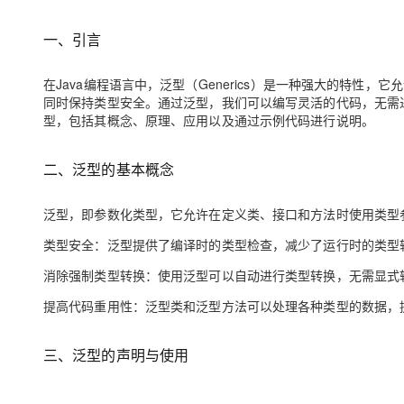
存储
天池大赛
Qwen3.7-Plus
云解析DNS
解决方案免费试用 新老
电子合同
最高领取价值200元试用
能看、能想、能动手的多模
安全
网络与CDN
一、
引言
AI 算法大赛
畅捷通
大数据开发治理平台 Data
AI 产品 免费试用
网络
安全
云开发大赛
Qwen3-VL-Plus
Tableau 订阅
在
Java
编程语言中，泛型（
Generics
）是一种强大的特性，它允
1亿+ 大模型 tokens 和 
同时保持类型安全。通过泛型，我们可以编写灵活的代码，无需
可观测
入门学习赛
中间件
AI空中课堂在线直播课
型，包括其概念、原理、应用以及通过示例代码进行说明。
云防火墙
140+云产品 免费试用
上云与迁云
云原生的云上边界网络安全
产品新客免费试用，最长1
数据库
生态解决方案
二、泛型
的基本概念
大模型服务
企业出海
大模型ACA认证体验
大数据计算
助力企业全员 AI 认知与能
行业生态解决方案
千问AI平台-Token Plan
泛型，即参数化类型，它允许在定义类、接口和方法时使用类型
政企业务
媒体服务
开发者生态解决方案
类型安全：泛型提供了编译时的类型检查，减少了运行时的类型
企业服务与云通信
千问AI平台-模型体验
AI 开发和 AI 应用解决
消除强制类型转换：使用泛型可以自动进行类型转换，无需显式
在线体验全尺寸、多种模态
域名与网站
提高代码重用性：泛型类和泛型方法可以处理各种类型的数据，
Happy 系列大模型
终端用户计算
三、泛型
的声明与使用
Serverless
开发工具