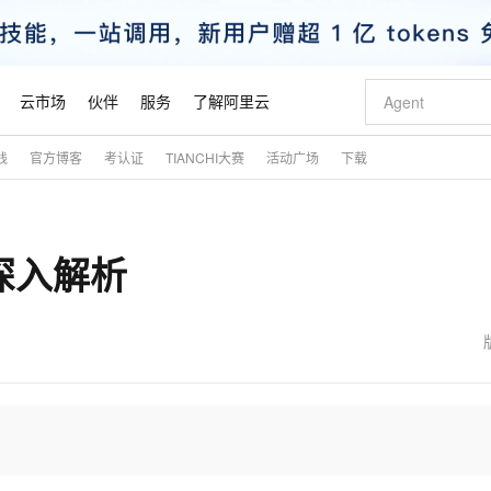
云市场
伙伴
服务
了解阿里云
践
官方博客
考认证
TIANCHI大赛
活动广场
下载
AI 特惠
数据与 API
成为产品伙伴
企业增值服务
最佳实践
价格计算器
AI 场景体
基础软件
产品伙伴合
阿里云认证
市场活动
配置报价
大模型
自助选配和估算价格
新方式
睿译宝，AI翻译排版一步到位
智启 AI 普惠权益
产品生态集成认证中心
企业支持计划
云上春晚
域名与网站
千问官方 MaaS 平台，为开发者和 Agent 而生，新用户赠送 1 亿 + tokens 额度
Qwen Aud
AI Coding
阿里云Maa
2026 阿里云
云服务器 E
为企业打
数据集
Windows
大模型认证
模型
NEW
NEW
深入解析
交付可用成果
值低价云产品抢先购
上传文档即自动完成翻译和格式还原
至高享 1亿+免费 tokens，加速 Al 应用落地
提供智能易用的域名与建站服务
智能编程，一键
安全可靠、
产品生态伙伴
专家技术服务
云上奥运之旅
弹性计算合作
阿里云中企出
手机三要素
宝塔 Linux
全部认证
价格优势
有专属领域专家
GLM-5.2：长任务时代开源旗舰模型
阿里云 OPC 创新助力计划
千问大模型
即刻拥有 DeepS
AI 电商营销
对象存储 O
大模型
产品生态伙伴工作台
企业增值服务台
云栖战略参考
云存储合作计
云栖大会
身份实名认证
CentOS
训练营
推动算力普惠，释放技术红利
最高返9万
多领域专家智能体,一键组建 AI 虚拟交付团队
快速构建应用程序和网站，即刻迈出上云第一步
至高百万元 Token 补贴，加速一人公司成长
多元化、高性能、安全可靠的大模型服务
真正可用的 1M 上下文,一次完成代码全链路开发
轻松解锁专属 Dee
从图文生成到
云上的中国
数据库合作计
活动全景
短信
Docker
图片和
站式影视创作平台
Hermes Agent，打造自进化智能体
Token Plan 模型订阅计划
数字证书管理服务（原SSL证书）
5 分钟轻松部署
AI 广告创作
无影云电脑
企业成长
NEW
信息公告
看见新力量
云网络合作计
OCR 文字识别
JAVA
证享300元代金券
可视化编排打通从文字构思到成片全链路闭环
全托管，含MySQL、PostgreSQL、SQL Server、MariaDB多引擎
自主进化，持久记忆，越用越聪明
Qwen3.8-Max 首发尝鲜，限时加量 10 倍，夜间低至2折
实现全站HTTPS，呈现可信的WEB访问
图文、视频一
随时随地安
魔搭 Mode
Kimi-K3
HappyHors
NEW
loud
服务实践
官网公告
金融模力时刻
Salesforce O
版
发票查验
全能环境
Claude Code + GStack 打造工程团队
千问办公，限时限量积分加倍
Qoder
低代码高效构
AI 建站
短信服务
型
NEW
作计划
Kimi 最新旗舰模型，长程编程与推理利器
让文字生成流
计划
创新中心
魔搭 ModelSc
健康状态
理服务
让AI从“聊天伙伴”进化为能干活的“数字员工”
安装技能 GStack，拥有专属 AI 工程团队
你的AI工作搭子，覆盖日常办公高频场景
面向真实软件的智能体编程平台
0 代码专业建
客户案例
天气预报查询
操作系统
态合作计划