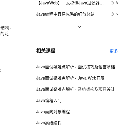
安全
【JavaWeb】一文搞懂Java过滤器与
我要投诉
e-1.1-I2V
Cosyvoice-V3-Flash
8
PolarDB
上云场景组合购
Milvus 弹性伸缩功能新增节
伴
拦截器的区别
漫剧创作，剧本、分镜、视频高效生成
100%兼容MySQL、PostgreSQL，兼容Oracle，支持集中和分布式
覆盖90%+业务场景，专享组合折扣价
点支持范围
畅自然，细节丰富
高表现力语音合成大模型，语音克隆听感自然
VPN
Java编程中容易忽略的细节总结
5
ernetes 版 ACK
云聚AI 严选权益
AI 原生数据库服务发布
SSL 证书
方块人 Java并发——volatile关键字
6
2V
Fun-ASR
据结构，
，一键激活高效办公新体验
理容器应用的 K8s 服务
精选AI产品，从模型到应用全链提效
Agent 数据网关
中的泛
文戏情感细腻自然，动作戏激烈拳拳到肉，实现更强表演能力
支持中英文自由切换，具备更强的噪声鲁棒性
堡垒机
【POI  xls  Java  map】使用POI处理
3
AI 用量加速计划
云原生数据库 PolarDB
xls  抽取出异常信息  --java1.8Group 
防火墙
、识别商机，让客服更高效、服务更出色。
Eclipse+Jboss报
新老同享，达量后返
Agentic Database 发布
2
相关课程
by    ---map迭代  --  设置单元格高度
更多
java.lang.OutOfMemoryError：
主机安全
应用
PermGen space异常的解决办法
Java面试疑难点解析 - 面试技巧及语言基础
千问办公
NEW
：
AI 应用及服务市场
的智能体编程平台
一站式AI生产力平台
Java面试疑难点解析 - Java Web开发
AI 应用
伶鹊
Java面试疑难点解析 - 系统架构及项目设计
企业级人与Agent协作平台，接入和调度多个数字员工
智能客服平台，对话机器人、对话分析、智能外呼
大模型
Java编程入门
大模型服务平台百炼 - 全妙
自然语言处理
Java面向对象编程
应用创作平台
多模态内容创作工具，已接入 DeepSeek
数据标注
Java高级编程
机器学习