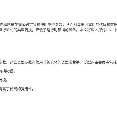
Deepseek-v4-pro
HappyHors
同享
万小智 AI 建站低至 15元/月
Qoder CN
AI 短剧/漫剧
云原生数据库 
快递物流查询
WordPress
成为服务伙
高校合作
点，立即开启云上创新
覆盖公网/内网、递归/权威、移动APP等全场景解析服务
送.CN域名，送备案服务码
基于千问大模型等，支持代码智能生成、研发智能问答
AI助力短剧
态智能体模型
旗舰 MoE 大模型，百万上下文与顶尖推理能力
图生视频，流
Ubuntu
服务生态伙伴
云工开物
企业应用
Works
Night Plan 支持 Qwen 3.8-Max
云原生大数据计算服务 MaxCompute
AI 办公
容器服务 Kub
NEW
GLM-5.2
Wan2.7-T
Red Hat
许程序员在编译时定义和使用类型参数，从而创建出可重用的代码和数
30+ 款产品免费体验
Data Agent 驱动的一站式 Data+AI 开发治理平台
夜间 5 折，Qwen/Meoo/TokenPlan 客户专享
面向分析的企业级SaaS模式云数据仓库
AI智能应用
提供一站式管
科研合作
进行显式的类型转换，降低了运行时错误的风险。本文将深入探讨
Java
视觉 Coding、空间感知、多模态思考等全面升级
1M上下文，专为长程任务能力而生
ERP
堂（旗舰版）
SUSE
智能客服
CRM
防护产品
2个月
自动承接线索
建站小程序
OA 办公系统
AI 应用构建
大模型原生
力提升
财税管理
模板建站
Qoder
大模型服务平台百炼-应用模版
HOT
参数。这些类型参数在使用时被具体的类型所替换。泛型的主要优点包括
NEW
面向真实软件
个人版上线、团队版降价；千问3.8-Max首发发尝鲜
丰富多元化的应用模版和解决方案
400电话
定制建站
转换错误。
万有无界
大模型服务平台百炼-智能体
方案
广告营销
模板小程序
转换。
的模型效果
灵活可视化地构建企业级 Agent
定制小程序
提高了代码的复用性。
秒悟
人工智能平台 PAI
APP 开发
云端极速 AI 
新一代 AI 视频生成模型，深度适配广告营销等场景
AI Native 的算法工程平台，一站式完成建模、训练、推理服务部署
建站系统