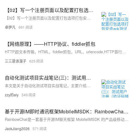
【02】写一个注册页面以及配置打包选项打包安卓apk测试—开发完整的社交APP-前端客户端开发+数据联调|以优雅草商业项目为例做开发-flutter开发-全流程-商业应用级实战开发-优雅草央千澈
【02】写一个注册页面以及配置打包选项打包安卓apk测试—开发完整的社交APP-前端客户端开发+数据联调|以优雅草商业项目为例做开发-flutter开发-全流程-商业应用级实战开发-优雅草央千澈
卓伊凡
691
【网络原理】——HTTP协议、fiddler抓包
HTTP超文本传输，HTML，fiddler抓包，URL，urlencode,HTTP首行方法，GET方法，POST方法
三三是该溜子
625
自动化测试项目实战笔记(三)：测试用户注册（验证码错误，成功，出现弹框时处理）
本文是关于自动化测试项目实战笔记，主要介绍了如何测试用户注册功能，包括验证码错误、注册成功以及弹框处理的测试步骤和代码实现。
zzy的aly
549
基于开源IM即时通讯框架MobileIMSDK：RainbowChat-iOS端v9.1版已发布
RainbowChat是一套基于开源IM聊天框架 MobileIMSDK 的产品级移动端IM系统。RainbowChat源于真实运营的产品，解决了大量的屏幕适配、细节优化、机器兼容问题
JackJiang2026
571