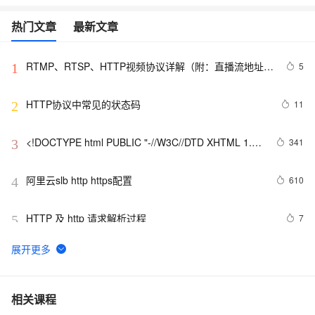
热门文章
最新文章
RTMP、RTSP、HTTP视频协议详解（附：直播流地址、
5
1
播放软件）
HTTP协议中常见的状态码
11
2
<!DOCTYPE html PUBLIC "-//W3C//DTD XHTML 1.0 
341
3
Transitional//EN" 
"http://www.w3.org/TR/xhtml1/DTD/xhtml1-strict.dtd">

阿里云slb http https配置
610
4
<html><head><meta http-equiv="Cont
HTTP 及 http 请求解析过程 
7
5
GrayLog使用HTTP JSONPath方式调用微步在线云API
12
6
识别威胁IP
Jmeter系列（21）- 详解 HTTP Request 
4
7
相关课程