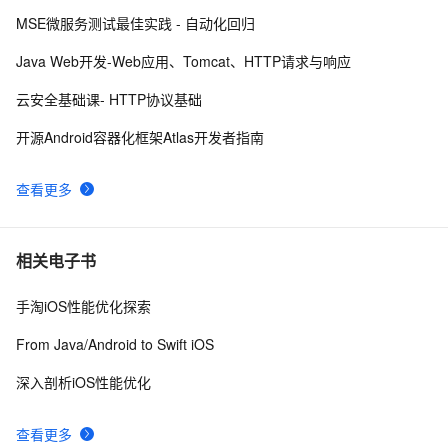
MSE微服务测试最佳实践 - 自动化回归
前端常见的HTTP状态码
6
8
Java Web开发-Web应用、Tomcat、HTTP请求与响应
<!DOCTYPE html PUBLIC "-//W3C//DTD XHTML 1.0 
8
9
云安全基础课- HTTP协议基础
Transitional//EN" 
"http://www.w3.org/TR/xhtml1/DTD/xhtml1-strict.dtd">

<!DOCTYPE html PUBLIC "-//W3C//DTD XHTML 1.0 
7
10
开源Android容器化框架Atlas开发者指南
<html><head><meta http-equiv="Cont
Transitional//EN" 
"http://www.w3.org/TR/xhtml1/DTD/xhtml1-strict.dtd">

查看更多
<html><head><meta http-equiv="Cont
相关电子书
手淘iOS性能优化探索
From Java/Android to Swift iOS
深入剖析iOS性能优化
查看更多