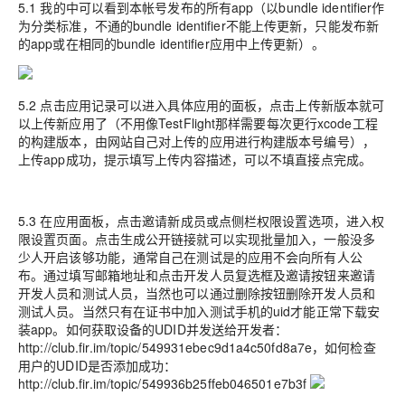
5.1 我的中可以看到本帐号发布的所有app（以bundle identifier作
为分类标准，不通的bundle identifier不能上传更新，只能发布新
的app或在相同的bundle identifier应用中上传更新）。
5.2 点击应用记录可以进入具体应用的面板，点击上传新版本就可
以上传新应用了（不用像TestFlight那样需要每次更行xcode工程
的构建版本，由网站自己对上传的应用进行构建版本号编号
），
上传app成功，提示填写上传内容描述，可以不填直接点完成。
5.3 在应用面板，点击邀请新成员或点侧栏权限设置选项，进入权
限设置页面。点击生成公开链接就可以实现批量加入，一般没多
少人开启该够功能，通常自己在测试是的应用不会向所有人公
布。通过填写邮箱地址和点击开发人员复选框及邀请按钮来邀请
开发人员和测试人员，当然也可以通过删除按钮删除开发人员和
测试人员。当然只有在证书中加入测试手机的uid才能正常下载安
装app。如何获取设备的UDID并发送给开发者：
http://club.fir.im/topic/549931ebec9d1a4c50fd8a7e，如何检查
用户的UDID是否添加成功：
http://club.fir.im/topic/549936b25ffeb046501e7b3f