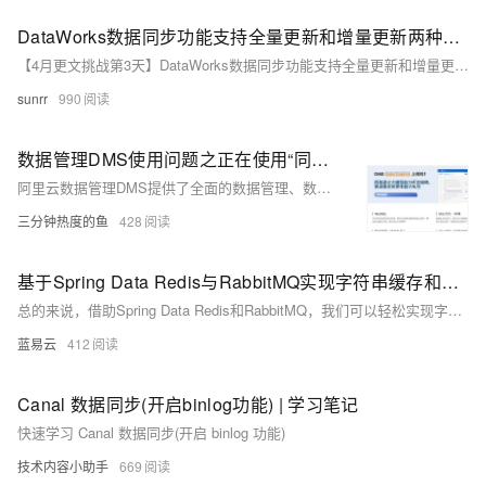
DataWorks数据同步功能支持全量更新和增量更新两种方式
【4月更文挑战第3天】DataWorks数据同步功能支持全量更新和增量更新两种方式
sunrr
990
数据管理DMS使用问题之正在使用“同步表”功能，如何设置数据同步的过期时间
阿里云数据管理DMS提供了全面的数据管理、数据库运维、数据安全、数据迁移与同步等功能，助力企业高效、安全地进行数据库管理和运维工作。以下是DMS产品使用合集的详细介绍。
三分钟热度的鱼
428
基于Spring Data Redis与RabbitMQ实现字符串缓存和计数功能（数据同步）
总的来说，借助Spring Data Redis和RabbitMQ，我们可以轻松实现字符串缓存和计数的功能。而关键的部分不过是一些"厨房的套路"，一旦你掌握了这些套路，那么你就像厨师一样可以准备出一道道饕餮美食了。通过这种方式促进数据处理效率无疑将大大提高我们的生产力。
蓝易云
412
Canal 数据同步(开启binlog功能) | 学习笔记
快速学习 Canal 数据同步(开启 binlog 功能)
技术内容小助手
669