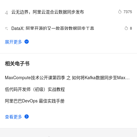
云无边界，阿里云混合云数据同步发布
7375
4
DataX: 阿里开源的又一款高效数据同步工具
8
5
DataWorks数据同步功能支持全量更新和增量更新两种方
5
6
式
Maxwell - 增量数据同步工具（2）
6
7
相关电子书
MaxCompute技术公开课第四季 之 如何将Kafka数据同步至MaxCompute
55-微服务技术栈（高级）：微服务网关Soul（数据同步
7
8
原理）
低代码开发师（初级）实战教程
docker环境安装mysql、canal、elasticsearch，基于
6
9
阿里巴巴DevOps 最佳实践手册
binlog利用canal实现mysql的数据同步到elasticsearch中
（一）
Kafka 集群如何实现数据同步？
4
10
查看更多