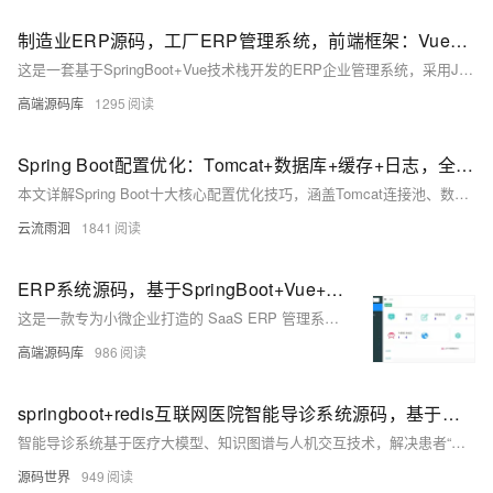
制造业ERP源码，工厂ERP管理系统，前端框架：Vue，后端框架：SpringBoot
这是一套基于SpringBoot+Vue技术栈开发的ERP企业管理系统，采用Java语言与vscode工具。系统涵盖采购/销售、出入库、生产、品质管理等功能，整合客户与供应商数据，支持在线协同和业务全流程管控。同时提供主数据管理、权限控制、工作流审批、报表自定义及打印、在线报表开发和自定义表单功能，助力企业实现高效自动化管理，并通过UniAPP实现移动端支持，满足多场景应用需求。
高端源码库
1295
Spring Boot配置优化：Tomcat+数据库+缓存+日志，全场景教程
本文详解Spring Boot十大核心配置优化技巧，涵盖Tomcat连接池、数据库连接池、Jackson时区、日志管理、缓存策略、异步线程池等关键配置，结合代码示例与通俗解释，助你轻松掌握高并发场景下的性能调优方法，适用于实际项目落地。
云流雨洄
1841
ERP系统源码，基于SpringBoot+Vue+ElementUI+UniAPP开发
这是一款专为小微企业打造的 SaaS ERP 管理系统，基于 SpringBoot+Vue+ElementUI+UniAPP 技术栈开发，帮助企业轻松上云。系统覆盖进销存、采购、销售、生产、财务、品质、OA 办公及 CRM 等核心功能，业务流程清晰且操作简便。支持二次开发与商用，提供自定义界面、审批流配置及灵活报表设计，助力企业高效管理与数字化转型。
高端源码库
986
springboot+redis互联网医院智能导诊系统源码，基于医疗大模型、知识图谱、人机交互方式实现
智能导诊系统基于医疗大模型、知识图谱与人机交互技术，解决患者“知症不知病”“挂错号”等问题。通过多模态交互（语音、文字、图片等）收集病情信息，结合医学知识图谱和深度推理，实现精准的科室推荐和分级诊疗引导。系统支持基于规则模板和数据模型两种开发原理：前者依赖人工设定症状-科室规则，后者通过机器学习或深度学习分析问诊数据。其特点包括快速病情收集、智能病症关联推理、最佳就医推荐、分级导流以及与院内平台联动，提升患者就诊效率和服务体验。技术架构采用 SpringBoot+Redis+MyBatis Plus+MySQL+RocketMQ，确保高效稳定运行。
源码世界
949