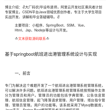
博主介绍
：✌️大厂码农|毕设布道师，阿里云开发社区乘风者计划
专家博主，CSDN平台Java领域优质创作者，专注于大学生项目
实战开发、讲解和毕业答疑辅导。✌️
主要项目
：小程序、SpringBoot、SSM、Vue、
Html、Jsp、Nodejs等设计与开发。
🍅
文末获取源码联系
🍅
基于springboot航班进出港管理系统设计与实现
一、前言
专门为解决这个难题开发了一个航班进出港管理系统管理系统，
可以解决许多问题。航班进出港管理系统管理系统按照操作主体
分为管理员和用户。管理员的功能包括字典管理、公告信息管
理、航班信息管理、起飞降落请求管理、用户管理、塔台指令管
理、管理员管理。用户的功能等。该系统采用了Mysql数据库，
Java语言，Spring Boot框架等技术进行编程实现。