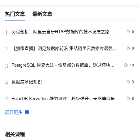
热门文章
最新文章
历程剖析：阿里云自研HTAP数据库的技术发展之路
5
1
【独家直播】洞见数据库前沿 集结阿里云数据库最强阵
0
2
容 DTCC 2019 八大亮点抢先看
PostgreSQL 恢复大法 - 恢复部分数据库、跳过坏块、
10
3
修复无法启动的数据库
数据库基础知识
3
4
PolarDB Serverless能力测评：秒级弹升、无感伸缩与强
8
5
一致性，助您实现高效云数据库管理！
用ANNOVAR自建数据库注释基因组
14
6
征文分享｜OceanBase 3.1.2 数据库性能测试探索
5
7
相关课程