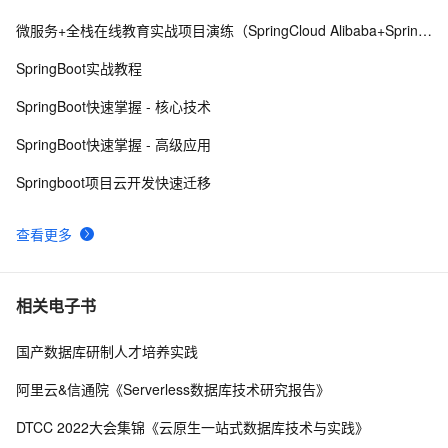
微服务+全栈在线教育实战项目演练（SpringCloud Alibaba+SpringBoot）
【阿里云新品发布·周刊】第11期：云数据库 MySQL 
439
8
8.0 重磅发布，更适合企业使用场景的RDS数据库
SpringBoot实战教程
weblogic连接RAC数据库
3
9
SpringBoot快速掌握 - 核心技术
阿里云数据库 RDS SQL Server版实战【性能优化实践、
8
10
SpringBoot快速掌握 - 高级应用
优点探析】
Springboot项目云开发快速迁移
查看更多
相关电子书
国产数据库研制人才培养实践
阿里云&信通院《Serverless数据库技术研究报告》
DTCC 2022大会集锦《云原生一站式数据库技术与实践》