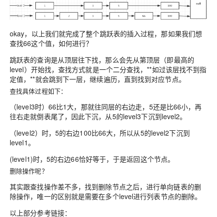
okay，以上我们就完成了整个跳跃表的插入过程，那如果我们想
查找66这个值
，如何进行？
跳跃表的查询是
从顶层往下找
，那么
会先从第顶层（即最高的
level）开始找
，查找方式就是一个二分查找，**如过该层找不到指
定值，**就会跳到下一层，继续遍历，直到找到对应节点。
查找具体过程如下：
（level3时）66比1大，那就往同层的右边走，5还是比66小，再
往右走就倒表尾了，因此下沉，
从5的level3下沉到level2
。
（level2）时，5的右边100比66大，所以从5的level2下沉到
level1。
(level1)时，5的右边66恰好等于，于是返回这个节点。
删除操作
呢？
其实跟查找操作差不多，找到删除节点之后，进行单向链表的删
除操作，唯一的区别就是需要在多个level进行列表节点的删除。
以上部分参考链接：