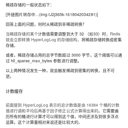
稀疏存储的一般状态如下：
[外链图片转存中…(img-tJ2j365k-1618042034281)]
回答上面的问题，何时从稀疏到非稀疏转换？
当稀疏存储的某个
计数值需要调整到大于 32 （如33）时
，Redis
就会立即转换 HyperLogLog 的存储结构，
将稀疏存储转换成密集
存储
。
或者，
稀疏存储占用的总字节数超过 3000 字节
，这个阈值可以通
过 hll_sparse_max_bytes 参数进行调整。
以上两种情况发生一种，就会触发稀疏到密集的转换，
且不可
逆
。
计数缓存
前面提到 HyperLogLog 表示的总计数值是由 16384 个桶的计数
值进行调和平均后再基于因子修正公式计算得出来的。
它需要遍
历所有的桶进行计算才可以得到这个值，中间还涉及到很多浮点
运算。这个计算量相对来说还是比较大的
。