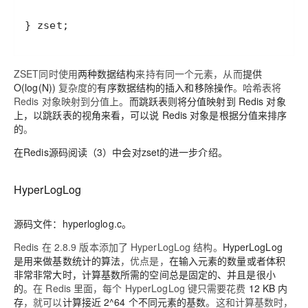
ZSET同时使用
两种数据结构
来持有同一个元素，从而
提供
O(log(N))
复杂度的
有序数据结构的插入和移除操作
。哈希表将
Redis 对象映射到分值上。
而跳跃表则将分值映射到 Redis 对象
上，以跳跃表的视角来看，可以说 Redis 对象是根据分值来排序
的
。
在Redis源码阅读（3）中会对zset的进一步介绍。
HyperLogLog
源码文件：hyperloglog.c。
Redis 在 2.8.9 版本添加了 HyperLogLog 结构。
HyperLogLog
是用来做基数统计的算法
，优点是，
在输入元素的数量或者体积
非常非常大时，计算基数所需的空间总是固定的、并且是很小
的
。
在 Redis 里面，每个 HyperLogLog 键只需要花费
12 KB 内
存
，就可以
计算接近 2^64 个不同元素的基数
。这和计算基数时，