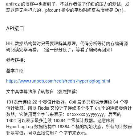
antirez 的博客中也提到了。不过作者做了仔细的压力的测试，发
现这是无需担心的，pfcount 指令的平均时间复杂度就是 O(1)。
API接口
HHL数据结构暂时只需要理解其原理，代码分析等待内存编码源
码阅读完毕再看。
（这一部分疲了，等看了编码再回来）
参考链接：
基本介绍
https://www.runoob.com/redis/redis-hyperloglog.html
文中具体算法细节转载自（强烈推荐）
101表示连续 22 个零值计数器。
6bit 最多只能表示连续 64 个零
值计数器
，所以 Redis 又设计了连续多个多于 64 个的连续零值计
数器，
它使用两个字节来表示：01xxxxxx yyyyyyyy，后面的
14bit 可以表示最多连续 16384 个零值计数器
。这意味着
HyperLogLog 数据结构中
16384 个桶的初始状
态，所有的计数器
都是零值，
可以直接使用 2 个字节来表示
。