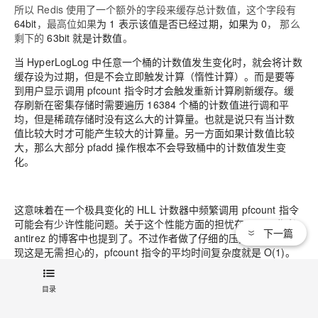
所以 Redis 使用了一个额外的字段来缓存总计数值，这个字段有
64bit
，最高位如果
为 1 表示该值是否已经过期，如果为 0
， 那么
剩下的
63bit 就是计数值
。
当 HyperLogLog 中任意一个桶的计数值发生变化时，就会将计数
缓存设为过期，但是不会立即触发计算（惰性计算）。而是要等
到用户显示调用 pfcount 指令时才会触发重新计算刷新缓存。缓
存刷新在密集存储时需要遍历 16384 个桶的计数值进行调和平
均，但是稀疏存储时没有这么大的计算量。也就是说只有当计数
值比较大时才可能产生较大的计算量。另一方面如果计数值比较
大，那么大部分 pfadd 操作根本不会导致桶中的计数值发生变
化。
这意味着在一个极具变化的 HLL 计数器中频繁调用 pfcount 指令
可能会有少许性能问题。关于这个性能方面的担忧在 Redis 作者
下一篇
antirez 的博客中也提到了。不过作者做了仔细的压力的测试，发
现这是无需担心的，pfcount 指令的平均时间复杂度就是 O(1)。
API接口
目录