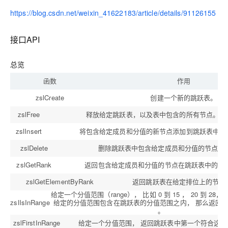
https://blog.csdn.net/weixin_41622183/article/details/91126155
接口API
总览
函数
作用
zslCreate
创建一个新的跳跃表。
zslFree
释放给定跳跃表，以及表中包含的所有节点。
zslInsert
将包含给定成员和分值的新节点添加到跳跃表中。
zslDelete
删除跳跃表中包含给定成员和分值的节点。
zslGetRank
返回包含给定成员和分值的节点在跳跃表中的排
zslGetElementByRank
返回跳跃表在给定排位上的节点
给定一个分值范围（range）， 比如 0 到 15 ， 20 到 28
zslIsInRange
给定的分值范围包含在跳跃表的分值范围之内， 那么返回 1 
。
zslFirstInRange
给定一个分值范围， 返回跳跃表中第一个符合这