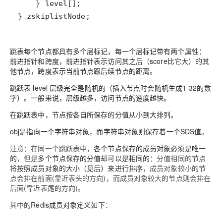
跳表每个节点都具有多个层标记，每一个层标记带有两个属性：
前进指针和跨度
，前进指针
表示访问其之后（score比它大）的其
他节点
，跨度表示
当前节点跟后续节点的距离
。
跳跃表 level 层级完全是随机的（插入节点时会随机生成1-32的数
字）。一般来说，
层级越多，访问节点的速度越快
。
在跳跃表中，
节点按各自所保存的分值从小到大排列
。
obj是指向一个字符串对象，
而字符串对象则保存着一个SDS值
。
注意：在同一个跳跃表中，
各个节点保存的成员对象必须是唯一
的
，但是
多个节点保存的分值却可以是相同的
：分值相同的节点
将
按照成员对象的大小（见后）来进行排序
，成员对象较小的节
点会排在前面(靠近表头的方向)，而成员对象较大的节点则会排在
后面(靠近表尾的方向)。
其中的
Redis成员对象定义
如下：