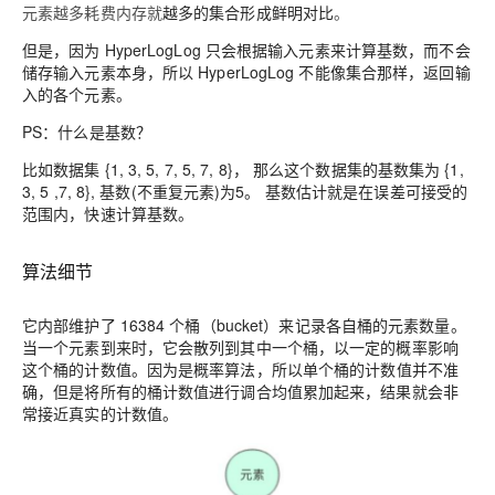
元素越多耗费内存就
越多的集合形成鲜明对比
。
但是，因为 HyperLogLog
只会根据输入元素来计算基数
，而不会
储存输入元素本身，
所以 HyperLogLog 不能像集合那样，返回输
入的各个元素
。
PS：什么是基数？
比如数据集 {1, 3, 5, 7, 5, 7, 8}， 那么这个数据集的基数集为 {1,
3, 5 ,7, 8}, 基数(不重复元素)为5。 基数估计就是在误差可接受的
范围内，快速计算基数。
算法细节
它内部维护了
16384 个桶（bucket）
来记录各自桶的元素数量。
当一个元素到来时，
它会散列到其中一个桶，以一定的概率影响
这个桶的计数值
。因为是概率算法，所以单个桶的计数值并不准
确，但是将所有的桶计数值进行调合均值累加起来，结果就会
非
常接近真实的计数值
。