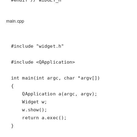
#endif // WIDGET_H
main.cpp
}