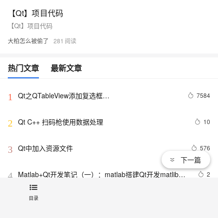
【Qt】项目代码
【Qt】项目代码
大柏怎么被偷了
281
热门文章
最新文章
Qt之QTableView添加复选框
7584
1
（QAbstractTableModel）
Qt C++ 扫码枪使用数据处理
10
2
Qt中加入资源文件
576
3
下一篇
Matlab+Qt开发笔记（一）：matlab搭建Qt开发matlib环
2
4
境以及Demo测试
目录
Qt 解决窗口在多个显示器上显示位置设置问题
7
5