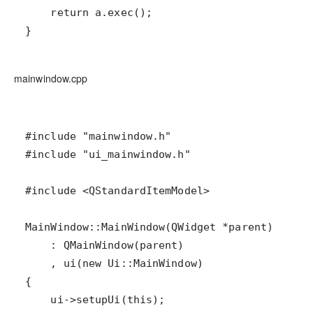
}
mainwindow.cpp