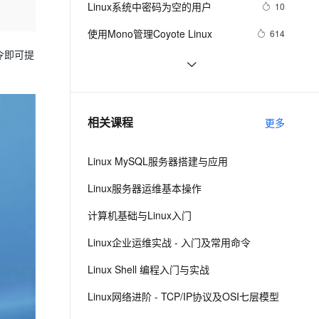
安全
Linux系统中密码为空的用户
我要投诉
e-1.1-I2V
Cosyvoice-V3-Flash
10
PolarDB
上云场景组合购
Milvus 弹性伸缩功能新增节
理（下）
伴
漫剧创作，剧本、分镜、视频高效生成
100%兼容MySQL、PostgreSQL，兼容Oracle，支持集中和分布式
覆盖90%+业务场景，专享组合折扣价
点支持范围
畅自然，细节丰富
高表现力语音合成大模型，语音克隆听感自然
VPN
使用Mono管理Coyote Linux
614
ernetes 版 ACK
云聚AI 严选权益
令即可提
AI 原生数据库服务发布
SSL 证书
linux DHCP
4
2V
Fun-ASR
，一键激活高效办公新体验
理容器应用的 K8s 服务
精选AI产品，从模型到应用全链提效
Agent 数据网关
文戏情感细腻自然，动作戏激烈拳拳到肉，实现更强表演能力
支持中英文自由切换，具备更强的噪声鲁棒性
堡垒机
Hadoop2.7实战v1.0之Linux参数调优
5
AI 用量加速计划
云原生数据库 PolarDB
防火墙
、识别商机，让客服更高效、服务更出色。
FFmpeg开发笔记（五十九）Linux编
新老同享，达量后返
Agentic Database 发布
5
相关课程
更多
译ijkplayer的Android平台so库
主机安全
应用
Linux MySQL服务器搭建与应用
千问办公
NEW
AI 应用及服务市场
的智能体编程平台
一站式AI生产力平台
Linux服务器运维基本操作
AI 应用
伶鹊
计算机基础与Linux入门
企业级人与Agent协作平台，接入和调度多个数字员工
智能客服平台，对话机器人、对话分析、智能外呼
大模型
Linux企业运维实战 - 入门及常用命令
大模型服务平台百炼 - 全妙
自然语言处理
Linux Shell 编程入门与实战
应用创作平台
多模态内容创作工具，已接入 DeepSeek
数据标注
Linux网络进阶 - TCP/IP协议及OSI七层模型
机器学习