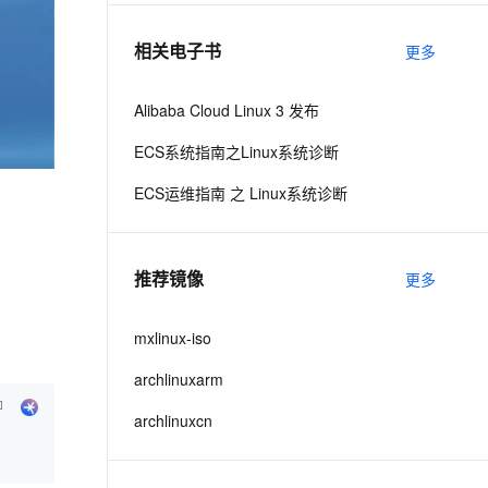
相关电子书
更多
息提取
与 AI 智能体进行实时音视频通话
从文本、图片、视频中提取结构化的属性信息
构建支持视频理解的 AI 音视频实时通话应用
Alibaba Cloud Linux 3 发布
t.diy 一步搞定创意建站
构建大模型应用的安全防护体系
ECS系统指南之Linux系统诊断
通过自然语言交互简化开发流程,全栈开发支持
通过阿里云安全产品对 AI 应用进行安全防护
ECS运维指南 之 Linux系统诊断
推荐镜像
更多
mxlinux-iso
archlinuxarm
archlinuxcn