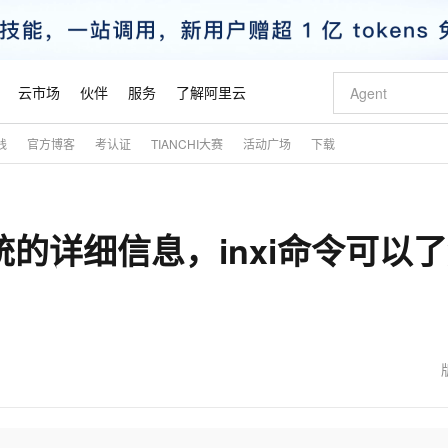
云市场
伙伴
服务
了解阿里云
践
官方博客
考认证
TIANCHI大赛
活动广场
下载
AI 特惠
数据与 API
成为产品伙伴
企业增值服务
最佳实践
价格计算器
AI 场景体
基础软件
产品伙伴合
阿里云认证
市场活动
配置报价
大模型
自助选配和估算价格
新方式
睿译宝，AI翻译排版一步到位
智启 AI 普惠权益
产品生态集成认证中心
企业支持计划
云上春晚
域名与网站
千问官方 MaaS 平台，为开发者和 Agent 而生，新用户赠送 1 亿 + tokens 额度
Qwen Aud
AI Coding
阿里云Maa
2026 阿里云
云服务器 E
为企业打
数据集
Windows
大模型认证
模型
NEW
NEW
系统的详细信息，inxi命令可以
交付可用成果
值低价云产品抢先购
上传文档即自动完成翻译和格式还原
至高享 1亿+免费 tokens，加速 Al 应用落地
提供智能易用的域名与建站服务
智能编程，一键
安全可靠、
产品生态伙伴
专家技术服务
云上奥运之旅
弹性计算合作
阿里云中企出
手机三要素
宝塔 Linux
全部认证
价格优势
有专属领域专家
GLM-5.2：长任务时代开源旗舰模型
阿里云 OPC 创新助力计划
千问大模型
即刻拥有 DeepS
AI 电商营销
对象存储 O
大模型
产品生态伙伴工作台
企业增值服务台
云栖战略参考
云存储合作计
云栖大会
身份实名认证
CentOS
训练营
推动算力普惠，释放技术红利
最高返9万
多领域专家智能体,一键组建 AI 虚拟交付团队
快速构建应用程序和网站，即刻迈出上云第一步
至高百万元 Token 补贴，加速一人公司成长
多元化、高性能、安全可靠的大模型服务
真正可用的 1M 上下文,一次完成代码全链路开发
轻松解锁专属 Dee
从图文生成到
云上的中国
数据库合作计
活动全景
短信
Docker
图片和
站式影视创作平台
Hermes Agent，打造自进化智能体
Token Plan 模型订阅计划
数字证书管理服务（原SSL证书）
5 分钟轻松部署
AI 广告创作
无影云电脑
企业成长
NEW
信息公告
看见新力量
云网络合作计
OCR 文字识别
JAVA
证享300元代金券
可视化编排打通从文字构思到成片全链路闭环
全托管，含MySQL、PostgreSQL、SQL Server、MariaDB多引擎
自主进化，持久记忆，越用越聪明
Qwen3.8-Max 首发尝鲜，限时加量 10 倍，夜间低至2折
实现全站HTTPS，呈现可信的WEB访问
图文、视频一
随时随地安
魔搭 Mode
Kimi-K3
HappyHors
NEW
loud
服务实践
官网公告
金融模力时刻
Salesforce O
版
发票查验
全能环境
Claude Code + GStack 打造工程团队
千问办公，限时限量积分加倍
Qoder
低代码高效构
AI 建站
短信服务
型
NEW
作计划
Kimi 最新旗舰模型，长程编程与推理利器
让文字生成流
计划
创新中心
魔搭 ModelSc
健康状态
理服务
让AI从“聊天伙伴”进化为能干活的“数字员工”
安装技能 GStack，拥有专属 AI 工程团队
你的AI工作搭子，覆盖日常办公高频场景
面向真实软件的智能体编程平台
0 代码专业建
客户案例
天气预报查询
操作系统
态合作计划