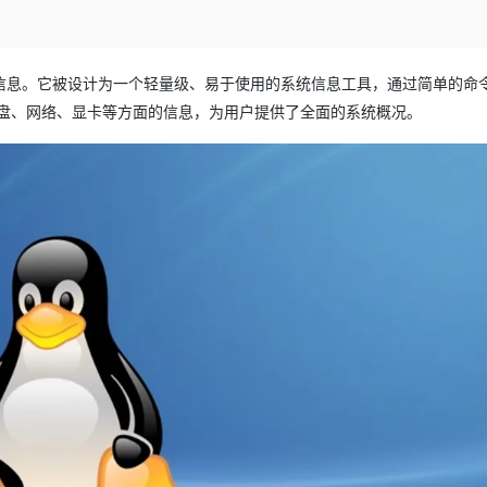
Deepseek-v4-pro
HappyHors
同享
万小智 AI 建站低至 15元/月
Qoder CN
AI 短剧/漫剧
云原生数据库 
快递物流查询
WordPress
成为服务伙
高校合作
点，立即开启云上创新
覆盖公网/内网、递归/权威、移动APP等全场景解析服务
送.CN域名，送备案服务码
基于千问大模型等，支持代码智能生成、研发智能问答
AI助力短剧
态智能体模型
旗舰 MoE 大模型，百万上下文与顶尖推理能力
图生视频，流
Ubuntu
服务生态伙伴
云工开物
企业应用
Works
Night Plan 支持 Qwen 3.8-Max
云原生大数据计算服务 MaxCompute
AI 办公
容器服务 Kub
统的详细信息。它被设计为一个轻量级、易于使用的系统信息工具，通过简单的命
NEW
GLM-5.2
Wan2.7-T
Red Hat
30+ 款产品免费体验
Data Agent 驱动的一站式 Data+AI 开发治理平台
夜间 5 折，Qwen/Meoo/TokenPlan 客户专享
面向分析的企业级SaaS模式云数据仓库
AI智能应用
提供一站式管
存、硬盘、网络、显卡等方面的信息，为用户提供了全面的系统概况。
科研合作
视觉 Coding、空间感知、多模态思考等全面升级
1M上下文，专为长程任务能力而生
ERP
堂（旗舰版）
SUSE
智能客服
CRM
防护产品
2个月
自动承接线索
建站小程序
OA 办公系统
AI 应用构建
大模型原生
力提升
财税管理
模板建站
Qoder
大模型服务平台百炼-应用模版
HOT
NEW
面向真实软件
个人版上线、团队版降价；千问3.8-Max首发发尝鲜
丰富多元化的应用模版和解决方案
400电话
定制建站
万有无界
大模型服务平台百炼-智能体
方案
广告营销
模板小程序
的模型效果
灵活可视化地构建企业级 Agent
定制小程序
秒悟
人工智能平台 PAI
APP 开发
云端极速 AI 
新一代 AI 视频生成模型，深度适配广告营销等场景
AI Native 的算法工程平台，一站式完成建模、训练、推理服务部署
建站系统