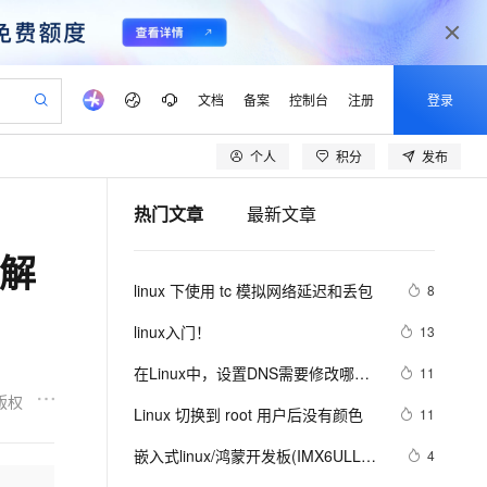
文档
备案
控制台
注册
登录
个人
积分
发布
验
作计划
器
AI 活动
专业服务
服务伙伴合作计划
开发者社区
加入我们
产品动态
服务平台百炼
阿里云 OPC 创新助力计划
热门文章
最新文章
一站式生成采购清单，支持单品或批量购买
io：打造专属 AI 语音助手
S产品伙伴计划（繁花）
峰会
CS
造的大模型服务与应用开发平台
一句话生成原生可编辑精美 PPT 文稿
AI 生产力先锋
Al MaaS 服务伙伴赋能合作
域名
博文
Careers
至高可申请百万元
Qwen3.8-Max 模型上线
了解
开启高性价比 AI 编程新体验
弹性可伸缩的云计算服务
Qwen-Audio-3.0-Realtime 端到端实时语音角色扮演
输入一句话想法, 轻松生成专业的 PPT
先锋实践拓展 AI 生产力的边界
Token 补贴，五大权
计划
海大会
伙伴信用分合作计划
商标
问答
社会招聘
linux 下使用 tc 模拟网络延迟和丢包
8
益加速 OPC 成功
eek-V4-Pro
SS
一键部署幻兽帕鲁游戏服务器
飞天发布时刻
HOT
Open Search 向量检索版支
划
备案
电子书
校园招聘
pSeek-V4-Pro
视频创作，一键激活电商全链路生产力
稳定、安全、高性价比、高性能的云存储服务
一键购买专属联机服务器，轻松开启游戏
所见，即是所愿
持视频检索 Pipeline 功能
更多支持
linux入门！
13
划
公司注册
镜像站
视频生成
语音识别与合成
专属 QwenPaw
漫剧工坊：一站式动画创作平台
AI 实训营
HOT
应用身份服务 (IDaaS)
在Linux中，设置DNS需要修改哪个
11
合作伙伴培训与认证
划
上云迁移
站生成，高效打造优质广告素材
全接入的云上超级电脑
从聊天伙伴进化为能主动干活的本地数字员工
快速生产连贯的高质量长漫剧
从基础到进阶，Agent 创客手把手教你
OpenClaw 管理能力上线
配置文件？
版权
lScope
我要反馈
e-1.1-T2V
Qwen3-TTS-Flash
Linux 切换到 root 用户后没有颜色
11
查询合作伙伴
n Alibaba Cloud ISV 合作
代维服务
建企业门户网站
10 分钟搭建微信、支付宝小程序
MaxCompute MaxFrame 提
畅细腻的高质量视频
离线语音合成大模型，多语言方言自适应，低延迟高稳定
创新加速
嵌入式linux/鸿蒙开发板(IMX6ULL）
ope
登录合作伙伴管理后台
4
我要建议
站，无忧落地极速上线
以可视化方式快速构建移动和 PC 门户网站
国内短信简单易用，安全可靠，秒级触达，全球覆盖200+国家和地区。
高效部署网站，快速应用到小程序
供自动弹性内存功能
开发（三十四）Linux系统对中断的处