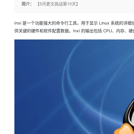
存储
天池大赛
Qwen3.7-Plus
简介：
【5月更文挑战第10天】
云解析DNS
解决方案免费试用 新老
电子合同
最高领取价值200元试用
能看、能想、能动手的多模
安全
网络与CDN
AI 算法大赛
畅捷通
大数据开发治理平台 Data
AI 产品 免费试用
Inxi 是一个功能强大的命令行工具，用于显示 Linux 系
网络
安全
云开发大赛
Qwen3-VL-Plus
Tableau 订阅
1亿+ 大模型 tokens 和 
供关键的硬件和软件配置数据。Inxi 的输出包括 CPU、内
可观测
入门学习赛
中间件
AI空中课堂在线直播课
云防火墙
140+云产品 免费试用
上云与迁云
云原生的云上边界网络安全
产品新客免费试用，最长1
数据库
生态解决方案
大模型服务
企业出海
大模型ACA认证体验
大数据计算
助力企业全员 AI 认知与能
行业生态解决方案
千问AI平台-Token Plan
政企业务
媒体服务
开发者生态解决方案
企业服务与云通信
千问AI平台-模型体验
AI 开发和 AI 应用解决
在线体验全尺寸、多种模态
域名与网站
Happy 系列大模型
终端用户计算
Serverless
开发工具