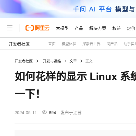
大模型
产品
解决方案
权益
定价
开发者社区
首页
模型体验
探索云世界
问产品
动手实
大模型
产品
解决方案
权益
定价
云市场
伙伴
服务
了解阿里云
精选产品
精选解决方案
普惠上云
产品定价
精选商城
成为销售伙伴
售前咨询
为什么选择阿里云
千问AI平台
开发者社区
开发与运维
文章
正文
了解云产品的定价详情
大模型服务平台百炼
千问办公，解锁你的工作
普惠上云 官方力荐
分销伙伴
在线服务
网站建设
什么是云计算
大
如何花样的显示 Linux 
大模型服务与应用平台
企业级Agent产品，直接
云服务器38元/年起，超
咨询伙伴
多端小程序
技术领先
云上成本管理
售后服务
轻量应用服务器
Agency Agents：拥
官方推荐返现计划
大模型
精选产品
精选解决方案
Salesforce 国际版订阅
稳定可靠
一下！
管理和优化成本
推荐新用户得奖励，单订单
销售伙伴合作计划
自助服务
友盟天域
安全合规
人工智能与机器学习
AI
文本生成
云数据库 RDS
HappyHorse 打造一
云工开物
无影生态合作计划
在线服务
观测云
分析师报告
高校专属算力普惠，学生认
计算
互联网应用开发
2024-05-11
694
发布于江苏
Qwen3.8-Max
HOT
Salesforce On Alibaba C
工单服务
Tuya 物联网平台阿里云
研究报告与白皮书
人工智能平台 PAI
快速拥有专属 OpenClaw
大模
Consulting Partner 合
大数据
容器
智能体时代全能旗舰模型
免费试用
短信专区
一站式AI开发、训练和推
蓝凌 OA
AI 大模型销售与服务生
现代化应用