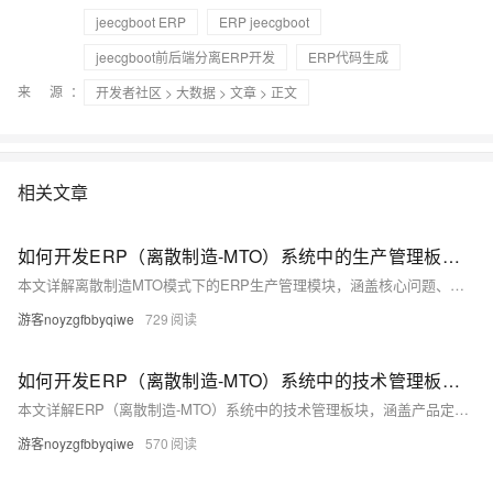
jeecgboot ERP
ERP jeecgboot
jeecgboot前后端分离ERP开发
ERP代码生成
来 源：
开发者社区
>
大数据
>
文章
> 正文
相关文章
如何开发ERP（离散制造-MTO）系统中的生产管理板块（附架构图+流程图+代码参考）
本文详解离散制造MTO模式下的ERP生产管理模块，涵盖核心问题、系统架构、关键流程、开发技巧及数据库设计，助力企业打通计划与执行“最后一公里”，提升交付率、降低库存与浪费。
游客noyzgfbbyqiwe
729
如何开发ERP（离散制造-MTO）系统中的技术管理板块（附架构图+流程图+代码参考）
本文详解ERP（离散制造-MTO）系统中的技术管理板块，涵盖产品定义、BOM、工序、工艺文件及变更控制的结构化与系统化管理。内容包括技术管理的核心目标、总体架构、关键组件、业务流程、开发技巧与最佳实践，并提供完整的参考代码，助力企业将技术数据转化为可执行的生产指令，提升制造效率与质量。
游客noyzgfbbyqiwe
570