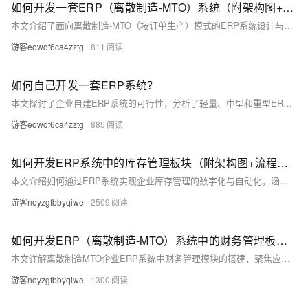
如何开发一套ERP（离散制造-MTO）系统（附架构图+流程图+代码参考）
本文介绍了面向离散制造-MTO（按订单生产）模式的ERP系统设计与实现方法。内容涵盖ERP系统定义、总体架构设计、主要功能模块解析、关键业务流程（订单到交付、BOM展开、MRP逻辑、排产等）、开发技巧（DDD、微服务、事件驱动）、参考代码示例、部署上线注意事项及实施效果评估。旨在帮助企业与开发团队构建高效、灵活、可扩展的ERP系统，提升订单交付能力与客户满意度。
游客eowof6ca4zztg
811
如何自己开发一套ERP系统？
本文探讨了企业自建ERP系统的可行性，分析了轻量、中型和重型ERP的区别，并指出自研ERP需明确业务需求、流程逻辑及投入成本。文章建议企业在决定自研前，应先梳理清楚管理逻辑，而非盲目追求技术方案。
游客eowof6ca4zztg
885
如何开发ERP系统中的库存管理板块（附架构图+流程图+代码参考）
本文介绍如何通过ERP系统实现企业库存管理的数字化与自动化，涵盖仓库管理、库位管理、出入库操作、库存调拨与盘点等功能设计，并提供开发技巧及代码参考，帮助企业提升库存管理效率，减少错误与资源浪费。
游客noyzgfbbyqiwe
2509
如何开发ERP（离散制造-MTO）系统中的财务管理板块（附架构图+流程图+代码参考）
本文详解离散制造MTO企业ERP系统中财务管理模块的搭建，聚焦应收账款与应付账款管理，涵盖核心功能、业务流程、开发技巧及Python代码示例，助力企业实现财务数据准确、实时可控，提升现金流管理能力。
游客noyzgfbbyqiwe
1300