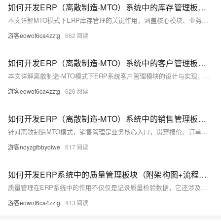
如何开发ERP（离散制造-MTO）系统中的库存管理板块（附架构图+流程图+代码参考）
本文详解MTO模式下ERP库存管理的关键作用，涵盖核心模块、业务流程、开发技巧与代码示例，助力制造企业提升库存周转率、降低缺货风险，实现高效精准的库存管控。
游客eowof6ca4zztg
662
如何开发ERP（离散制造-MTO）系统中的客户管理板块（附架构图+流程图+代码参考）
本文详解离散制造-MTO模式下ERP系统客户管理模块的设计与实现，涵盖架构图、流程图、功能拆解、开发技巧及TypeScript参考代码，助力企业打通客户信息与报价、生产、交付全链路，提升响应效率与订单准交率。
游客eowof6ca4zztg
620
如何开发ERP（离散制造-MTO）系统中的销售管理板块（附架构图+流程图+代码参考）
针对离散制造MTO模式，销售管理是业务核心入口，贯穿报价、订单、ATP、排产与交付。本文详解其架构设计、关键流程、数据模型及开发实践，助力企业提升交付准确率与运营效率。
游客noyzgfbbyqiwe
617
如何开发ERP系统中的质量管理板块（附架构图+流程图+代码参考）
质量管理在ERP系统中的作用不仅仅是记录质量检验数据，它还涉及到从物料采购、生产过程、到最终产品的全流程管理。如何搭建一个高效、可靠的质量管理板块，成为了许多企业在进行ERP系统开发时需要重点考虑的问题。本文将详细介绍如何开发ERP系统中的质量管理板块，涵盖功能模块、业务流程、开发技巧和实现效果等方面，并提供具体的代码参考。
游客eowof6ca4zztg
413