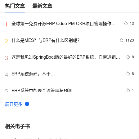
热门文章
最新文章
全球第一免费开源ERP Odoo PM OKR项目管理操作指
13
1
南
什么是MES？与ERP有什么区别呢？
1123
2
这是我见过SpringBoot版的最好的ERP系统，自带进销存
8
3
+财务+生产功能，拿来即用（附项目地址）
ERP系统源码，基于
8
4
SpringBoot+Vue+ElementUI+UniAPP开发
ERP系统中的现金流管理与预测
1
5
沉浸式学习PostgreSQL|PolarDB 15: 企业ERP软件、网
5
6
站、分析型业务场景、营销场景人群圈选, 任意字段组合
条件数据筛选
ERP系统中的销售预测与市场分析
1
7
相关电子书