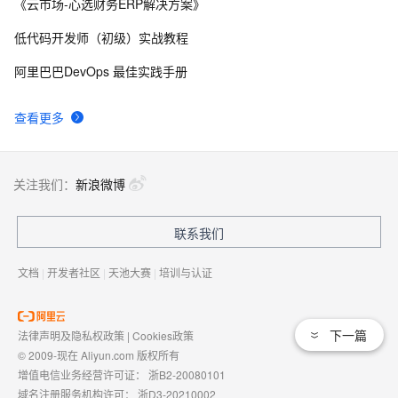
《云市场-心选财务ERP解决方案》
如何开发ERP系统中的采购管理板块（附架构图+流程图
9
8
+代码参考）
低代码开发师（初级）实战教程
ERP系统的实施与变更管理：确保成功的数字化转型
9
9
阿里巴巴DevOps 最佳实践手册
ERP系统中的人力资源管理与员工绩效评估解析
7
10
查看更多
关注我们：
新浪微博
联系我们
文档
|
开发者社区
|
天池大赛
|
培训与认证
下一篇
法律声明及隐私权政策
|
Cookies政策
© 2009-现在 Aliyun.com 版权所有
增值电信业务经营许可证：
浙B2-20080101
域名注册服务机构许可：
浙D3-20210002