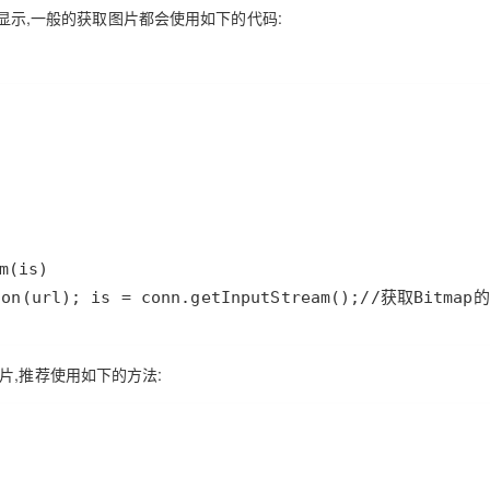
Deepseek-v4-pro
HappyHors
同享
万小智 AI 建站低至 15元/月
Qoder CN
AI 短剧/漫剧
云原生数据库 
上显示,一般的获取图片都会使用如下的代码:
快递物流查询
WordPress
成为服务伙
高校合作
点，立即开启云上创新
覆盖公网/内网、递归/权威、移动APP等全场景解析服务
送.CN域名，送备案服务码
基于千问大模型等，支持代码智能生成、研发智能问答
AI助力短剧
态智能体模型
旗舰 MoE 大模型，百万上下文与顶尖推理能力
图生视频，流
Ubuntu
服务生态伙伴
云工开物
企业应用
Works
Night Plan 支持 Qwen 3.8-Max
云原生大数据计算服务 MaxCompute
AI 办公
容器服务 Kub
NEW
GLM-5.2
Wan2.7-T
Red Hat
30+ 款产品免费体验
Data Agent 驱动的一站式 Data+AI 开发治理平台
夜间 5 折，Qwen/Meoo/TokenPlan 客户专享
面向分析的企业级SaaS模式云数据仓库
AI智能应用
提供一站式管
科研合作
视觉 Coding、空间感知、多模态思考等全面升级
1M上下文，专为长程任务能力而生
ERP
堂（旗舰版）
SUSE
智能客服
CRM
防护产品
2个月
自动承接线索
建站小程序
OA 办公系统
AI 应用构建
大模型原生
力提升
财税管理
模板建站
Qoder
大模型服务平台百炼-应用模版
HOT
NEW
面向真实软件
个人版上线、团队版降价；千问3.8-Max首发发尝鲜
丰富多元化的应用模版和解决方案
400电话
定制建站
n(url); is = conn.getInputStream();//获取Bitmap的引
万有无界
大模型服务平台百炼-智能体
方案
广告营销
模板小程序
的模型效果
灵活可视化地构建企业级 Agent
定制小程序
片,推荐使用如下的方法:
秒悟
人工智能平台 PAI
APP 开发
云端极速 AI 
新一代 AI 视频生成模型，深度适配广告营销等场景
AI Native 的算法工程平台，一站式完成建模、训练、推理服务部署
建站系统