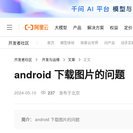
大模型
产品
解决方案
权益
定价
开发者社区
首页
模型体验
探索云世界
问产品
动手实
大模型
产品
解决方案
权益
定价
云市场
伙伴
服务
了解阿里云
精选产品
精选解决方案
普惠上云
产品定价
精选商城
成为销售伙伴
售前咨询
为什么选择阿里云
千问AI平台
开发者社区
开发与运维
文章
正文
了解云产品的定价详情
大模型服务平台百炼
睿译宝，AI翻译排版一
普惠上云 官方力荐
分销伙伴
在线服务
网站建设
什么是云计算
大
android 下载图片的问题
大模型服务与应用平台
上传文档即自动完成翻译和
云服务器38元/年起，超
咨询伙伴
多端小程序
技术领先
云上成本管理
售后服务
轻量应用服务器
GLM-5.2：长任务时代
官方推荐返现计划
大模型
精选产品
精选解决方案
Salesforce 国际版订阅
稳定可靠
管理和优化成本
推荐新用户得奖励，单订单
销售伙伴合作计划
2024-05-10
237
发布于北京
自助服务
友盟天域
安全合规
人工智能与机器学习
AI
文本生成
云数据库 RDS
Hermes Agent，打造
云工开物
无影生态合作计划
在线服务
观测云
分析师报告
自主进化，持久记忆，越用
高校专属算力普惠，学生认
计算
互联网应用开发
Qwen3.8-Max
HOT
Salesforce On Alibaba C
工单服务
Tuya 物联网平台阿里云
研究报告与白皮书
人工智能平台 PAI
快速拥有专属 OpenClaw
简介：
android 下载图片的问题
大模
Consulting Partner 合
大数据
容器
智能体时代全能旗舰模型
免费试用
短信专区
一站式AI开发、训练和推
蓝凌 OA
AI 大模型销售与服务生
现代化应用