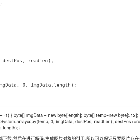
AI 应用
10分钟微调：让0.6B模型媲美235B模
多模态数据信
型
依托云原生高可用架构,实现Dify私有化部署
用1%尺寸在特定领域达到大模型90%以上效果
一个 AI 助手
超强辅助，Bol
即刻拥有 DeepSeek-R1 满血版
在企业官网、通讯软件中为客户提供 AI 客服
多种方案随心选，轻松解锁专属 DeepSeek
 -1) { byte[] imgData = new byte[length]; byte[] temp=new byte[512]; 
{ System.arraycopy(temp, 0, imgData, destPos, readLen); destPos+=r
.length);}
下载,然后在进行解码,生成图片对象的引用,所以可以保证只要图片存在