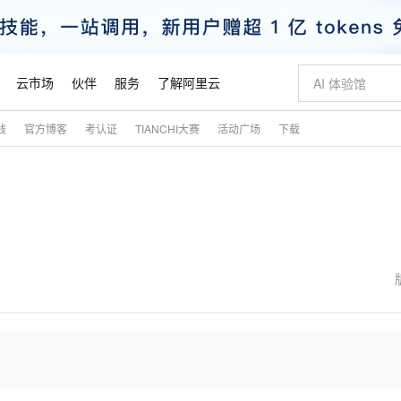
云市场
伙伴
服务
了解阿里云
践
官方博客
考认证
TIANCHI大赛
活动广场
下载
AI 特惠
数据与 API
成为产品伙伴
企业增值服务
最佳实践
价格计算器
AI 场景体
基础软件
产品伙伴合
阿里云认证
市场活动
配置报价
大模型
自助选配和估算价格
步到位
智启 AI 普惠权益
产品生态集成认证中心
企业支持计划
云上春晚
域名与网站
Qwen Audio：打造专属 AI 语音助手
千问官方 MaaS 平台，为开发者和 Agent 而生，新用户赠送 1 亿 + tokens 额度
一句话生成原生
AI Coding
阿里云Maa
2026 阿里云
云服务器 E
为企业打
数据集
Windows
大模型认证
模型
NEW
NEW
格式还原
值低价云产品抢先购
至高享 1亿+免费 tokens，加速 Al 应用落地
提供智能易用的域名与建站服务
Qwen-Audio-3.0-Realtime 端到端实时语音角色扮演
输入一句话想法,
智能编程，一键
安全可靠、
产品生态伙伴
专家技术服务
云上奥运之旅
弹性计算合作
阿里云中企出
手机三要素
宝塔 Linux
全部认证
价格优势
开源旗舰模型
即刻拥有 DeepSeek-V4-Pro
阿里云 OPC 创新助力计划
千问大模型
一键部署幻兽
AI 电商营销
对象存储 O
大模型
产品生态伙伴工作台
企业增值服务台
云栖战略参考
云存储合作计
云栖大会
身份实名认证
CentOS
训练营
推动算力普惠，释放技术红利
最高返9万
真正可用的 1M 上下文,一次完成代码全链路开发
快速构建应用程序和网站，即刻迈出上云第一步
轻松解锁专属 DeepSeek-V4-Pro
至高百万元 Token 补贴，加速一人公司成长
多元化、高性能、安全可靠的大模型服务
一键购买专属
从图文生成到
云上的中国
数据库合作计
活动全景
短信
Docker
图片和
自进化智能体
5 分钟轻松部署专属 QwenPaw
Token Plan 模型订阅计划
数字证书管理服务（原SSL证书）
高效搭建 AI
AI 广告创作
无影云电脑
企业成长
NEW
HOT
信息公告
看见新力量
云网络合作计
OCR 文字识别
JAVA
越聪明
证享300元代金券
全托管，含MySQL、PostgreSQL、SQL Server、MariaDB多引擎
Qwen3.8-Max 首发尝鲜，限时加量 10 倍，夜间低至2折
实现全站HTTPS，呈现可信的WEB访问
从聊天伙伴进化为能主动干活的本地数字员工
图文、视频一
随时随地安
魔搭 Mode
Kimi-K3
HappyHors
NEW
loud
服务实践
官网公告
金融模力时刻
Salesforce O
版
发票查验
全能环境
Claude Code + GStack 打造工程团队
千问办公，限时限量积分加倍
Qoder
低代码高效构
AI 建站
短信服务
型
NEW
作计划
Kimi 最新旗舰模型，长程编程与推理利器
让文字生成流
计划
创新中心
魔搭 ModelSc
健康状态
理服务
让AI从“聊天伙伴”进化为能干活的“数字员工”
安装技能 GStack，拥有专属 AI 工程团队
你的AI工作搭子，覆盖日常办公高频场景
面向真实软件的智能体编程平台
0 代码专业建
客户案例
天气预报查询
操作系统
态合作计划