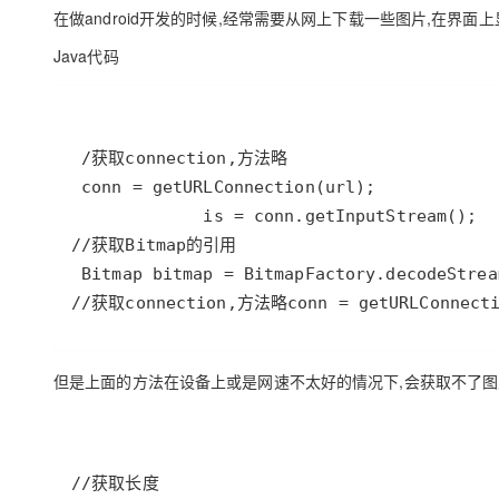
存储
天池大赛
Qwen3.7-Plus
云解析DNS
解决方案免费试用 新老
在做android开发的时候,经常需要从网上下载一些图片,在界面
电子合同
最高领取价值200元试用
能看、能想、能动手的多模
安全
网络与CDN
AI 算法大赛
Java代码
畅捷通
大数据开发治理平台 Data
AI 产品 免费试用
网络
安全
云开发大赛
Qwen3-VL-Plus
Tableau 订阅
1亿+ 大模型 tokens 和 
可观测
入门学习赛
中间件
AI空中课堂在线直播课
云防火墙
140+云产品 免费试用
上云与迁云
云原生的云上边界网络安全
产品新客免费试用，最长1
数据库
生态解决方案
大模型服务
企业出海
大模型ACA认证体验
大数据计算
助力企业全员 AI 认知与能
行业生态解决方案
千问AI平台-Token Plan
政企业务
媒体服务
开发者生态解决方案
//获取connection,方法略conn = getURLConnectio
企业服务与云通信
千问AI平台-模型体验
AI 开发和 AI 应用解决
在线体验全尺寸、多种模态
域名与网站
但是上面的方法在设备上或是网速不太好的情况下,会获取不了图
Happy 系列大模型
终端用户计算
Serverless
开发工具