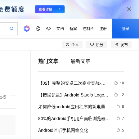
文档
备案
控制台
注册
登录
个人
积分
发布
验
作计划
器
AI 活动
专业服务
服务伙伴合作计划
开发者社区
加入我们
产品动态
服务平台百炼
阿里云 OPC 创新助力计划
热门文章
最新文章
一站式生成采购清单，支持单品或批量购买
可编辑精美 PPT 文稿
S产品伙伴计划（繁花）
峰会
CS
造的大模型服务与应用开发平台
Agency Agents：拥有专属领域专家
AI 生产力先锋
Al MaaS 服务伙伴赋能合作
域名
博文
Careers
至高可申请百万元
Qwen3.8-Max 模型上线
 轻松生成专业的 PPT
开启高性价比 AI 编程新体验
弹性可伸缩的云计算服务
先锋实践拓展 AI 生产力的边界
多领域专家智能体,一键组建 AI 虚拟交付团队
Token 补贴，五大权
计划
海大会
伙伴信用分合作计划
商标
问答
社会招聘
【02】完整的安卓二次商业实战-配
10
益加速 OPC 成功
帕鲁游戏服务器
SS
HappyHorse 打造一站式影视创作平台
飞天发布时刻
HOT
Open Search 向量检索版支
划
备案
电子书
校园招聘
置gradle-构建打包原生安卓项目-调
联机服务器，轻松开启游戏
视频创作，一键激活电商全链路生产力
稳定、安全、高性价比、高性能的云存储服务
所见，即是所愿
持视频检索 Pipeline 功能
可视化编排打通从文字构思到成片全链路闭环
更多支持
【错误记录】Android Studio Logcat 
12
版权
试本地运行模拟器-优雅草伊凡
划
公司注册
镜像站
视频生成
语音识别与合成
报错 ( read: unexpected EOF! )
 智能体与工作流应用
漫剧工坊：一站式动画创作平台
AI 实训营
应用身份服务 (IDaaS)
如何降低android应用程序的耗电量
8
合作伙伴培训与认证
划
上云迁移
站生成，高效打造优质广告素材
全接入的云上超级电脑
通过阿里云百炼高效搭建AI应用,助力高效开发
快速生产连贯的高质量长漫剧
从基础到进阶，Agent 创客手把手教你
OpenClaw 管理能力上线
lScope
我要反馈
e-1.1-T2V
Qwen3-TTS-Flash
80%的Android手机用户面临浏览器安
7
查询合作伙伴
n Alibaba Cloud ISV 合作
代维服务
建企业门户网站
10 分钟搭建微信、支付宝小程序
MaxCompute MaxFrame 提
全风险
畅细腻的高质量视频
离线语音合成大模型，多语言方言自适应，低延迟高稳定
创新加速
Android监听手机网络变化
ope
登录合作伙伴管理后台
5
我要建议
站，无忧落地极速上线
以可视化方式快速构建移动和 PC 门户网站
国内短信简单易用，安全可靠，秒级触达，全球覆盖200+国家和地区。
高效部署网站，快速应用到小程序
供自动弹性内存功能