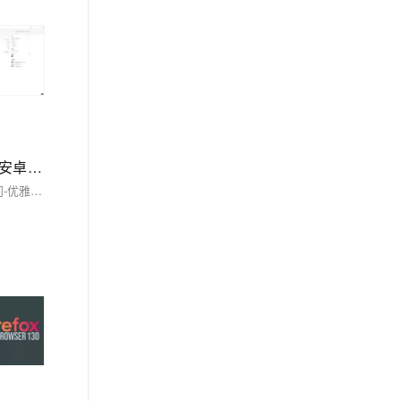
【03】建立隐私关于等相关页面和内容-vue+vite开发实战-做一个非常漂亮的APP下载落地页-支持PC和H5自适应提供安卓苹果鸿蒙下载和网页端访问-优雅草卓伊凡
【03】建立隐私关于等相关页面和内容-vue+vite开发实战-做一个非常漂亮的APP下载落地页-支持PC和H5自适应提供安卓苹果鸿蒙下载和网页端访问-优雅草卓伊凡