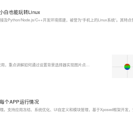
白也能玩转Linux
本文介绍了Android中ImageView的`src`与`background`属性的区别及应用，重点讲解如何通过设置背景选择器实现图片点击动态效果。`src`用于显示原图大小，不拉伸；`background`可随组件尺寸拉伸。通过创建`selector_setting.xml`，结合`setting_press.xml`和`setting_normal.xml`定义按下和正常状态的背景样式，提升用户体验。示例代码展示了具体实现步骤，包括XML配置和形状定义。
每个APP运行情况