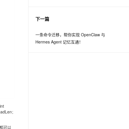
息提取
与 AI 智能体进行实时音视频通话
下一篇
从文本、图片、视频中提取结构化的属性信息
构建支持视频理解的 AI 音视频实时通话应用
t.diy 一步搞定创意建站
构建大模型应用的安全防护体系
一条命令迁移，帮你实现 OpenClaw 与
通过自然语言交互简化开发流程,全栈开发支持
通过阿里云安全产品对 AI 应用进行安全防护
Hermes Agent 记忆互通！
int
eadLen;
都可以