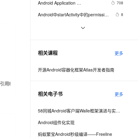
安全
Android Application 
我要投诉
e-1.1-I2V
Cosyvoice-V3-Flash
708
PolarDB
上云场景组合购
Milvus 弹性伸缩功能新增节
伴
Foundamentals(yaozq翻译，仅供
漫剧创作，剧本、分镜、视频高效生成
100%兼容MySQL、PostgreSQL，兼容Oracle，支持集中和分布式
覆盖90%+业务场景，专享组合折扣价
点支持范围
畅自然，细节丰富
高表现力语音合成大模型，语音克隆听感自然
VPN
Android中startActivity中的permission
8
参考)
检测与UID机制
ernetes 版 ACK
云聚AI 严选权益
AI 原生数据库服务发布
SSL 证书
【Magisk模块】禁用Android 11-12
12
2V
Fun-ASR
，一键激活高效办公新体验
理容器应用的 K8s 服务
精选AI产品，从模型到应用全链提效
Agent 数据网关
应用文件夹限制
文戏情感细腻自然，动作戏激烈拳拳到肉，实现更强表演能力
支持中英文自由切换，具备更强的噪声鲁棒性
堡垒机
Android Socket与服务器通信通用
519
AI 用量加速计划
云原生数据库 PolarDB
Demo
防火墙
、识别商机，让客服更高效、服务更出色。
【Android 进程保活】应用进程拉活 ( 
新老同享，达量后返
Agentic Database 发布
7
相关课程
更多
账户同步拉活 | 账户同步 | 源码资源 )
主机安全
应用
（一）
开源Android容器化框架Atlas开发者指南
千问办公
NEW
AI 应用及服务市场
的智能体编程平台
一站式AI生产力平台
用Bitmap bitmap = BitmapFactory.decodeStream(is
AI 应用
伶鹊
相关电子书
更多
企业级人与Agent协作平台，接入和调度多个数字员工
智能客服平台，对话机器人、对话分析、智能外呼
大模型
大模型服务平台百炼 - 全妙
58同城Android客户端Walle框架演进与实践之路
自然语言处理
应用创作平台
多模态内容创作工具，已接入 DeepSeek
Android组件化实现
数据标注
机器学习
蚂蚁聚宝Android秒级编译——Freeline