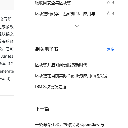
安全
物联网安全与区块链
我要投诉
e-1.1-I2V
Cosyvoice-V3-Flash
6
PolarDB
上云场景组合购
Milvus 弹性伸缩功能新增节
伴
漫剧创作，剧本、分镜、视频高效生成
100%兼容MySQL、PostgreSQL，兼容Oracle，支持集中和分布式
覆盖90%+业务场景，专享组合折扣价
点支持范围
畅自然，细节丰富
高表现力语音合成大模型，语音克隆听感自然
VPN
区块链密码学：基础知识、应用与未
6
交互所
来发展
ernetes 版 ACK
云聚AI 严选权益
AI 原生数据库服务发布
SSL 证书
欧盟宣布启动新机制“拥抱”区块链技术
2
2V
Fun-ASR
定或销毁
，一键激活高效办公新体验
理容器应用的 K8s 服务
精选AI产品，从模型到应用全链提效
Agent 数据网关
文戏情感细腻自然，动作戏激烈拳拳到肉，实现更强表演能力
支持中英文自由切换，具备更强的噪声鲁棒性
堡垒机
区块链之
基于阿里云ECS搭建FISCO-BCOS区
7
AI 用量加速计划
云原生数据库 PolarDB
编程的通
块链
防火墙
、识别商机，让客服更高效、服务更出色。
区块链跨链互操性：打破孤岛，构建
新老同享，达量后返
Agentic Database 发布
6
相关电子书
能，它可
更多
互联互通的未来
主机安全
应用
{var tes
]uint32,
区块链开启可问责服务新时代
千问办公
NEW
AI 应用及服务市场
generate
的智能体编程平台
一站式AI生产力平台
区块链在当前实际金融业务应用中的关键技术实施和解决方案
 want)
AI 应用
伶鹊
IBM区块链技之道
企业级人与Agent协作平台，接入和调度多个数字员工
智能客服平台，对话机器人、对话分析、智能外呼
大模型
大模型服务平台百炼 - 全妙
自然语言处理
下一篇
应用创作平台
多模态内容创作工具，已接入 DeepSeek
数据标注
机器学习
一条命令迁移，帮你实现 OpenClaw 与