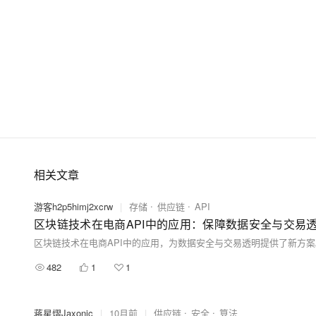
大模型解决方案
迁移与运维管理
快速部署 Dify，高效搭建 
专有云
10 分钟在聊天系统中增加
相关文章
游客h2p5himj2xcrw
|
存储
供应链
API
区块链技术在电商API中的应用：保障数据安全与交易
482
1
1
蒋星熠Jaxonic
|
10月前
|
供应链
安全
算法