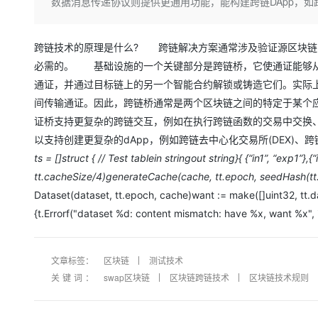
存储
天池大赛
数据消息传递协议则提供更通用功能，能构建跨链DApp，如跨
Qwen3.7-Plus
云解析DNS
解决方案免费试用 新老
电子合同
最高领取价值200元试用
能看、能想、能动手的多模
安全
网络与CDN
AI 算法大赛
畅捷通
跨链技术的原理是什么? 跨链解决方案通常涉及验证源区块链
大数据开发治理平台 Data
AI 产品 免费试用
网络
安全
云开发大赛
Qwen3-VL-Plus
Tableau 订阅
必需的。 基础设施的一个关键部分是跨链桥，它使通证能够从
1亿+ 大模型 tokens 和 
可观测
入门学习赛
通证，并通过目标链上的另一个智能合约解锁或铸造它们。实际
中间件
AI空中课堂在线直播课
云防火墙
140+云产品 免费试用
间传输通证。因此，跨链桥通常是两个区块链之间的特定于某个
上云与迁云
云原生的云上边界网络安全
产品新客免费试用，最长1
数据库
证桥支持更复杂的跨链交互，例如在执行跨链函数的交易中交换
生态解决方案
大模型服务
以支持创建更复杂的dApp，例如跨链去中心化交易所(DEX)、跨链货币
企业出海
大模型ACA认证体验
大数据计算
助力企业全员 AI 认知与能
ts = []struct { // Test tablein stringout string}{
{“in1”, “exp1”},{
行业生态解决方案
千问AI平台-Token Plan
政企业务
媒体服务
tt.cacheSize/4)generateCache(cache, tt.epoch, seedHash(t
开发者生态解决方案
Dataset(dataset, tt.epoch, cache)want := make([]uint32, tt.d
企业服务与云通信
千问AI平台-模型体验
AI 开发和 AI 应用解决
{t.Errorf("dataset %d: content mismatch: have %x, want %x", i
在线体验全尺寸、多种模态
域名与网站
Happy 系列大模型
终端用户计算
文章标签：
区块链
测试技术
关键词：
swap区块链
区块链跨链技术
区块链技术规则
Serverless
开发工具