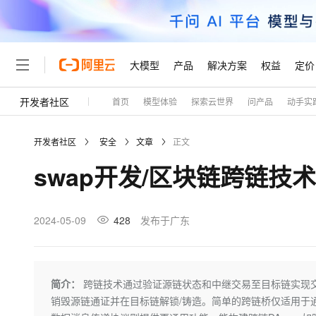
大模型
产品
解决方案
权益
定价
开发者社区
首页
模型体验
探索云世界
问产品
动手实
大模型
产品
解决方案
权益
定价
云市场
伙伴
服务
了解阿里云
精选产品
精选解决方案
普惠上云
产品定价
精选商城
成为销售伙伴
售前咨询
为什么选择阿里云
千问AI平台
开发者社区
安全
文章
正文
了解云产品的定价详情
大模型服务平台百炼
千问办公，解锁你的工作
普惠上云 官方力荐
分销伙伴
在线服务
网站建设
什么是云计算
大
swap开发/区块链跨链技
大模型服务与应用平台
企业级Agent产品，直接
云服务器38元/年起，超
咨询伙伴
多端小程序
技术领先
云上成本管理
售后服务
轻量应用服务器
Agency Agents：拥
官方推荐返现计划
大模型
精选产品
精选解决方案
Salesforce 国际版订阅
稳定可靠
管理和优化成本
推荐新用户得奖励，单订单
销售伙伴合作计划
2024-05-09
428
发布于广东
自助服务
友盟天域
安全合规
人工智能与机器学习
AI
文本生成
云数据库 RDS
HappyHorse 打造一
云工开物
无影生态合作计划
在线服务
观测云
分析师报告
高校专属算力普惠，学生认
计算
互联网应用开发
Qwen3.8-Max
HOT
Salesforce On Alibaba C
工单服务
Tuya 物联网平台阿里云
研究报告与白皮书
人工智能平台 PAI
快速拥有专属 OpenClaw
简介：
跨链技术通过验证源链状态和中继交易至目标链实现
大模
Consulting Partner 合
大数据
容器
智能体时代全能旗舰模型
免费试用
短信专区
一站式AI开发、训练和推
销毁源链通证并在目标链解锁/铸造。简单的跨链桥仅适用于
蓝凌 OA
AI 大模型销售与服务生
现代化应用