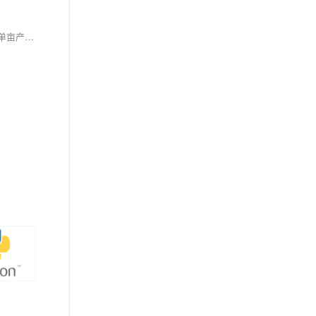
“振兴链-技术集成科技小院”以技术集成与区块链为核心，推动农业现代化。通过多维度技术整合（如精准农业、物联网等），突破资源约束，最大化单亩产值；同时利用区块链确权存证，建立透明分配机制，解决传统农业中收益不均问题。技术赋能生产，制度重塑分配，实现效率与公平的平衡，助力乡村振兴与产业升级。典型场景显示，该模式可显著提升单亩价值并确保增值公平分配。