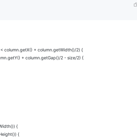
 < column.getX() + column.getWidth()/2) {
umn.getY() + column.getGap()/2 - size/2) {
Width()) {
Height()) {