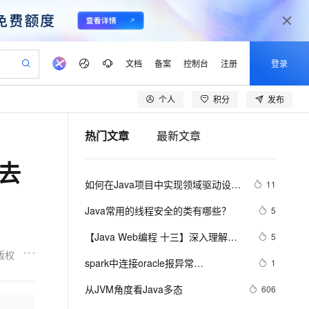
文档
备案
控制台
注册
登录
个人
积分
发布
验
作计划
器
AI 活动
专业服务
服务伙伴合作计划
开发者社区
加入我们
产品动态
服务平台百炼
阿里云 OPC 创新助力计划
热门文章
最新文章
一站式生成采购清单，支持单品或批量购买
S产品伙伴计划（繁花）
峰会
CS
造的大模型服务与应用开发平台
Qwen Audio：打造专属 AI 语音助手
一句话生成原生可编辑精美 PPT 文稿
AI 生产力先锋
Al MaaS 服务伙伴赋能合作
域名
博文
Careers
NEW
至高可申请百万元
Qwen3.8-Max 模型上线
去
开启高性价比 AI 编程新体验
弹性可伸缩的云计算服务
Qwen-Audio-3.0-Realtime 端到端实时语音角色扮演
输入一句话想法, 轻松生成专业的 PPT
先锋实践拓展 AI 生产力的边界
Token 补贴，五大权
计划
海大会
伙伴信用分合作计划
商标
问答
社会招聘
如何在Java项目中实现领域驱动设计
11
益加速 OPC 成功
eek-V4-Pro
SS
一键部署幻兽帕鲁游戏服务器
飞天发布时刻
HOT
Open Search 向量检索版支
划
备案
电子书
校园招聘
（DDD）
pSeek-V4-Pro
视频创作，一键激活电商全链路生产力
稳定、安全、高性价比、高性能的云存储服务
一键购买专属联机服务器，轻松开启游戏
所见，即是所愿
持视频检索 Pipeline 功能
更多支持
Java常用的线程安全的类有哪些？
5
划
公司注册
镜像站
视频生成
语音识别与合成
专属 QwenPaw
漫剧工坊：一站式动画创作平台
AI 实训营
HOT
应用身份服务 (IDaaS)
【Java Web编程 十三】深入理解
5
合作伙伴培训与认证
划
上云迁移
站生成，高效打造优质广告素材
全接入的云上超级电脑
从聊天伙伴进化为能主动干活的本地数字员工
快速生产连贯的高质量长漫剧
从基础到进阶，Agent 创客手把手教你
OpenClaw 管理能力上线
JDBC规范
版权
lScope
我要反馈
e-1.1-T2V
Qwen3-TTS-Flash
spark中连接oracle报异常
1
查询合作伙伴
n Alibaba Cloud ISV 合作
代维服务
建企业门户网站
10 分钟搭建微信、支付宝小程序
MaxCompute MaxFrame 提
java.sql.SQLException: No suitable 
畅细腻的高质量视频
离线语音合成大模型，多语言方言自适应，低延迟高稳定
创新加速
从JVM角度看Java多态
ope
登录合作伙伴管理后台
606
我要建议
站，无忧落地极速上线
以可视化方式快速构建移动和 PC 门户网站
国内短信简单易用，安全可靠，秒级触达，全球覆盖200+国家和地区。
高效部署网站，快速应用到小程序
供自动弹性内存功能
driver