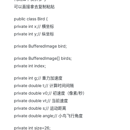
大模型解决方案
可以直接拿去复制粘贴
迁移与运维管理
快速部署 Dify，高效搭建 
public class Bird {
专有云
private int x;// 横坐标
10 分钟在聊天系统中增加
private int y;// 纵坐标
private BufferedImage bird;
private BufferedImage[] birds;
private int index;
private int g;// 重力加速度
private double t;// 计算时间间隔
private double v0;// 初速度（像素/秒）
private double vt;// 当前速度
private double s;// 运动距离
private double angle;// 小鸟飞行角度
private int size=26;