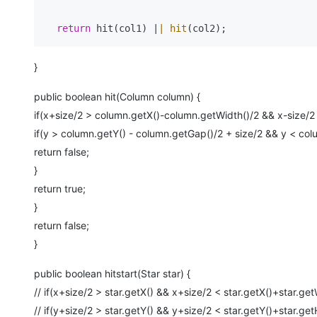
return
 hit(col1) |
| hit
}
public boolean hit(Column column) {
if(x+size/2 > column.getX()-column.getWidth()/2 && x-size/2
if(y > column.getY() - column.getGap()/2 + size/2 && y < col
return false;
}
return true;
}
return false;
}
public boolean hitstart(Star star) {
// if(x+size/2 > star.getX() && x+size/2 < star.getX()+star.get
// if(y+size/2 > star.getY() && y+size/2 < star.getY()+star.get