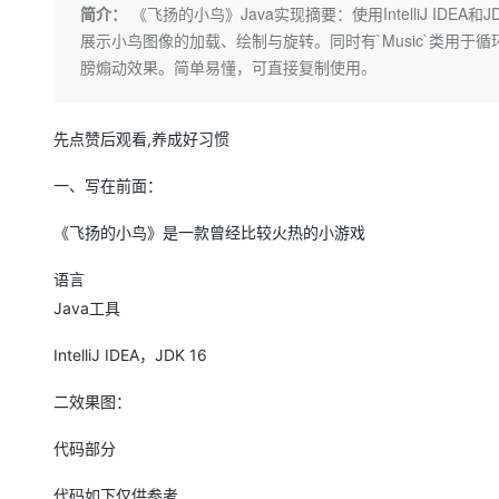
存储
天池大赛
Qwen3.7-Plus
简介：
《飞扬的小鸟》Java实现摘要：使用IntelliJ IDE
云解析DNS
解决方案免费试用 新老
电子合同
展示小鸟图像的加载、绘制与旋转。同时有`Music`类用
最高领取价值200元试用
能看、能想、能动手的多模
安全
网络与CDN
AI 算法大赛
畅捷通
膀煽动效果。简单易懂，可直接复制使用。
大数据开发治理平台 Data
AI 产品 免费试用
网络
安全
云开发大赛
Qwen3-VL-Plus
Tableau 订阅
1亿+ 大模型 tokens 和 
可观测
入门学习赛
中间件
先点赞后观看,养成好习惯
AI空中课堂在线直播课
云防火墙
140+云产品 免费试用
上云与迁云
云原生的云上边界网络安全
产品新客免费试用，最长1
数据库
一、写在前面：
生态解决方案
大模型服务
企业出海
大模型ACA认证体验
大数据计算
《飞扬的小鸟》是一款曾经比较火热的小游戏
助力企业全员 AI 认知与能
行业生态解决方案
千问AI平台-Token Plan
政企业务
媒体服务
语言
开发者生态解决方案
Java工具
企业服务与云通信
千问AI平台-模型体验
AI 开发和 AI 应用解决
IntelliJ IDEA，JDK 16
在线体验全尺寸、多种模态
域名与网站
Happy 系列大模型
二效果图：
终端用户计算
代码部分
Serverless
代码如下仅供参考
开发工具