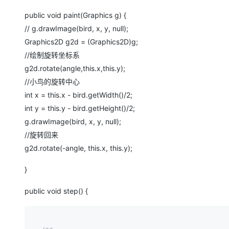
public void paint(Graphics g) {
// g.drawImage(bird, x, y, null);
Graphics2D g2d = (Graphics2D)g;
//绘制旋转坐标系
g2d.rotate(angle,this.x,this.y);
//小鸟的旋转中心
int x = this.x - bird.getWidth()/2;
int y = this.y - bird.getHeight()/2;
g.drawImage(bird, x, y, null);
//旋转回来
g2d.rotate(-angle, this.x, this.y);
}
public void step() {