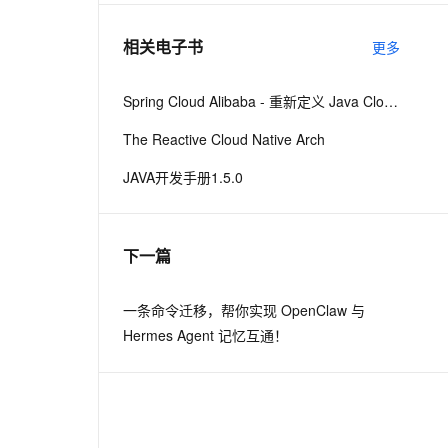
相关电子书
更多
息提取
与 AI 智能体进行实时音视频通话
从文本、图片、视频中提取结构化的属性信息
构建支持视频理解的 AI 音视频实时通话应用
Spring Cloud Alibaba - 重新定义 Java Cloud-Native
t.diy 一步搞定创意建站
构建大模型应用的安全防护体系
The Reactive Cloud Native Arch
通过自然语言交互简化开发流程,全栈开发支持
通过阿里云安全产品对 AI 应用进行安全防护
JAVA开发手册1.5.0
下一篇
一条命令迁移，帮你实现 OpenClaw 与
Hermes Agent 记忆互通！