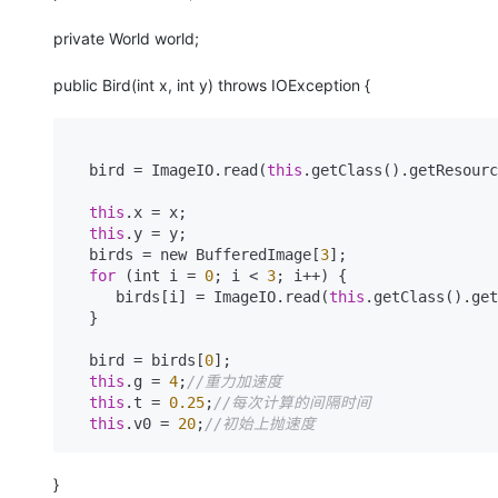
private World world;
public Bird(int x, int y) throws IOException {
  bird = ImageIO.read(
this
.getClass().getResourc
this
.x = x;

this
.y = y;

  birds = new BufferedImage[
3
];

for
 (int i = 
0
; i < 
3
; i++) {

     birds[i] = ImageIO.read(
this
.getClass().get
  }

  bird = birds[
0
];

this
.g = 
4
;
//重力加速度
this
.t = 
0.25
;
//每次计算的间隔时间
this
.v0 = 
20
;
//初始上抛速度
}