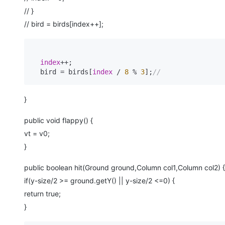
// }
// bird = birds[index++];
index
++;

  bird = birds[
index
 / 
8
 % 
3
];
//
}
public void flappy() {
vt = v0;
}
public boolean hit(Ground ground,Column col1,Column col2) {
if(y-size/2 >= ground.getY() || y-size/2 <=0) {
return true;
}