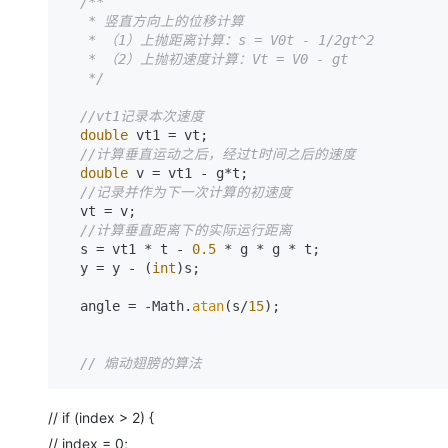
/**

   * 竖直方向上的位移计算 

   * （1）上抛距离计算：s = V0t - 1/2gt^2 

   * （2）上抛初速度计算：Vt = V0 - gt

   */
//vt1记录本次速度
double
 vt1 = vt;

//计算垂直运动之后，经过t时间之后的速度
double
 v = vt1 - g*t;

//记录并作为下一次计算的初速度
  vt = v;

//计算垂直距离下的实际运行距离
  s = vt1 * t - 
0.5
 * g * g * t;

  y = y - (
int
)s;

  angle = -Math.
atan
(s/
15
);

// 煽动翅膀的算法
// if (index > 2) {
// index = 0;