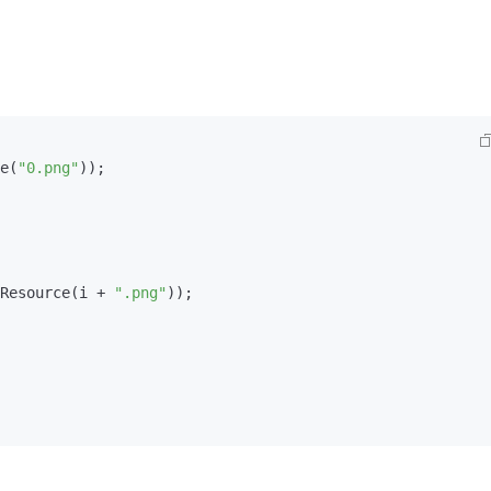
e(
"0.png"
));

Resource(i + 
".png"
));
