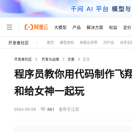
大模型
产品
解决方案
权益
定价
开发者社区
首页
模型体验
探索云世界
问产品
动手实
大模型
产品
解决方案
权益
定价
云市场
伙伴
服务
了解阿里云
精选产品
精选解决方案
普惠上云
产品定价
精选商城
成为销售伙伴
售前咨询
为什么选择阿里云
千问AI平台
开发者社区
开发与运维
文章
正文
了解云产品的定价详情
大模型服务平台百炼
千问办公，解锁你的工作
普惠上云 官方力荐
分销伙伴
在线服务
网站建设
什么是云计算
大
程序员教你用代码制作飞翔的
大模型服务与应用平台
企业级Agent产品，直接
云服务器38元/年起，超
咨询伙伴
多端小程序
技术领先
云上成本管理
售后服务
轻量应用服务器
Agency Agents：拥
官方推荐返现计划
大模型
精选产品
精选解决方案
Salesforce 国际版订阅
稳定可靠
和给女神一起玩
管理和优化成本
推荐新用户得奖励，单订单
销售伙伴合作计划
自助服务
友盟天域
安全合规
人工智能与机器学习
AI
文本生成
云数据库 RDS
HappyHorse 打造一
云工开物
无影生态合作计划
在线服务
观测云
分析师报告
高校专属算力普惠，学生认
计算
互联网应用开发
2024-05-09
661
发布于江苏
Qwen3.8-Max
HOT
Salesforce On Alibaba C
工单服务
Tuya 物联网平台阿里云
研究报告与白皮书
人工智能平台 PAI
快速拥有专属 OpenClaw
大模
Consulting Partner 合
大数据
容器
智能体时代全能旗舰模型
免费试用
短信专区
一站式AI开发、训练和推
蓝凌 OA
AI 大模型销售与服务生
现代化应用