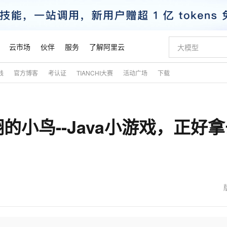
云市场
伙伴
服务
了解阿里云
践
官方博客
考认证
TIANCHI大赛
活动广场
下载
AI 特惠
数据与 API
成为产品伙伴
企业增值服务
最佳实践
价格计算器
AI 场景体
基础软件
产品伙伴合
阿里云认证
市场活动
配置报价
大模型
自助选配和估算价格
新方式
睿译宝，AI翻译排版一步到位
智启 AI 普惠权益
产品生态集成认证中心
企业支持计划
云上春晚
域名与网站
千问官方 MaaS 平台，为开发者和 Agent 而生，新用户赠送 1 亿 + tokens 额度
AI Coding
阿里云Maa
2026 阿里云
云服务器 E
为企业打
数据集
Windows
大模型认证
模型
NEW
小鸟--Java小游戏，正好拿
交付可用成果
值低价云产品抢先购
上传文档即自动完成翻译和格式还原
至高享 1亿+免费 tokens，加速 Al 应用落地
提供智能易用的域名与建站服务
智能编程，一键
安全可靠、
产品生态伙伴
专家技术服务
云上奥运之旅
弹性计算合作
阿里云中企出
手机三要素
宝塔 Linux
全部认证
价格优势
有专属领域专家
GLM-5.2：长任务时代开源旗舰模型
阿里云 OPC 创新助力计划
千问大模型
即刻拥有 DeepS
AI 电商营销
对象存储 O
大模型
产品生态伙伴工作台
企业增值服务台
云栖战略参考
云存储合作计
云栖大会
身份实名认证
CentOS
训练营
推动算力普惠，释放技术红利
最高返9万
多领域专家智能体,一键组建 AI 虚拟交付团队
快速构建应用程序和网站，即刻迈出上云第一步
至高百万元 Token 补贴，加速一人公司成长
多元化、高性能、安全可靠的大模型服务
真正可用的 1M 上下文,一次完成代码全链路开发
轻松解锁专属 Dee
从图文生成到
云上的中国
数据库合作计
活动全景
短信
Docker
图片和
站式影视创作平台
Hermes Agent，打造自进化智能体
Token Plan 模型订阅计划
数字证书管理服务（原SSL证书）
5 分钟轻松部署
AI 广告创作
无影云电脑
企业成长
NEW
信息公告
看见新力量
云网络合作计
OCR 文字识别
JAVA
证享300元代金券
可视化编排打通从文字构思到成片全链路闭环
全托管，含MySQL、PostgreSQL、SQL Server、MariaDB多引擎
自主进化，持久记忆，越用越聪明
Qwen3.8-Max 首发尝鲜，限时加量 10 倍，夜间低至2折
实现全站HTTPS，呈现可信的WEB访问
图文、视频一
随时随地安
魔搭 Mode
Kimi-K3
HappyHors
NEW
loud
服务实践
官网公告
金融模力时刻
Salesforce O
版
发票查验
全能环境
Claude Code + GStack 打造工程团队
千问办公，限时限量积分加倍
Qoder
低代码高效构
AI 建站
短信服务
型
NEW
作计划
Kimi 最新旗舰模型，长程编程与推理利器
让文字生成流
计划
创新中心
魔搭 ModelSc
健康状态
理服务
让AI从“聊天伙伴”进化为能干活的“数字员工”
安装技能 GStack，拥有专属 AI 工程团队
你的AI工作搭子，覆盖日常办公高频场景
面向真实软件的智能体编程平台
0 代码专业建
客户案例
天气预报查询
操作系统
态合作计划