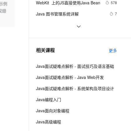
安全
WebKit  上的JS直接使用Java Bean
我要投诉
e-1.1-I2V
Cosyvoice-V3-Flash
578
码示例
PolarDB
上云场景组合购
Milvus 弹性伸缩功能新增节
伴
现翅
漫剧创作，剧本、分镜、视频高效生成
100%兼容MySQL、PostgreSQL，兼容Oracle，支持集中和分布式
覆盖90%+业务场景，专享组合折扣价
点支持范围
畅自然，细节丰富
高表现力语音合成大模型，语音克隆听感自然
VPN
Java 图书管理系统详解
7
ernetes 版 ACK
云聚AI 严选权益
AI 原生数据库服务发布
SSL 证书
Java线程：新特征-原子量
719
2V
Fun-ASR
，一键激活高效办公新体验
理容器应用的 K8s 服务
精选AI产品，从模型到应用全链提效
Agent 数据网关
文戏情感细腻自然，动作戏激烈拳拳到肉，实现更强表演能力
支持中英文自由切换，具备更强的噪声鲁棒性
堡垒机
Java 注解 阐释 hibernate ORM
3
AI 用量加速计划
云原生数据库 PolarDB
防火墙
、识别商机，让客服更高效、服务更出色。
java 中的多线程   内部类实现 数据共
新老同享，达量后返
Agentic Database 发布
8
相关课程
更多
享 和 Runnable实现数据共享
主机安全
应用
Java面试疑难点解析 - 面试技巧及语言基础
千问办公
NEW
AI 应用及服务市场
的智能体编程平台
一站式AI生产力平台
Java面试疑难点解析 - Java Web开发
AI 应用
伶鹊
Java面试疑难点解析 - 系统架构及项目设计
企业级人与Agent协作平台，接入和调度多个数字员工
智能客服平台，对话机器人、对话分析、智能外呼
大模型
Java编程入门
大模型服务平台百炼 - 全妙
自然语言处理
Java面向对象编程
应用创作平台
多模态内容创作工具，已接入 DeepSeek
数据标注
Java高级编程
机器学习