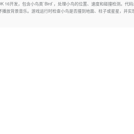
Deepseek-v4-pro
HappyHors
A和JDK 16开发，包含小鸟类`Bird`，处理小鸟的位置、速度和碰撞检测。代
同享
万小智 AI 建站低至 15元/月
Qoder CN
AI 短剧/漫剧
云原生数据库 
快递物流查询
WordPress
成为服务伙
高校合作
于循环播放背景音乐。游戏运行时检查小鸟是否撞到地面、柱子或星星，并实
点，立即开启云上创新
覆盖公网/内网、递归/权威、移动APP等全场景解析服务
送.CN域名，送备案服务码
基于千问大模型等，支持代码智能生成、研发智能问答
AI助力短剧
态智能体模型
旗舰 MoE 大模型，百万上下文与顶尖推理能力
图生视频，流
Ubuntu
服务生态伙伴
云工开物
企业应用
Works
Night Plan 支持 Qwen 3.8-Max
云原生大数据计算服务 MaxCompute
AI 办公
容器服务 Kub
NEW
GLM-5.2
Wan2.7-T
Red Hat
30+ 款产品免费体验
Data Agent 驱动的一站式 Data+AI 开发治理平台
夜间 5 折，Qwen/Meoo/TokenPlan 客户专享
面向分析的企业级SaaS模式云数据仓库
AI智能应用
提供一站式管
科研合作
视觉 Coding、空间感知、多模态思考等全面升级
1M上下文，专为长程任务能力而生
ERP
堂（旗舰版）
SUSE
智能客服
CRM
防护产品
2个月
自动承接线索
建站小程序
OA 办公系统
AI 应用构建
大模型原生
力提升
财税管理
模板建站
Qoder
大模型服务平台百炼-应用模版
HOT
NEW
面向真实软件
个人版上线、团队版降价；千问3.8-Max首发发尝鲜
丰富多元化的应用模版和解决方案
400电话
定制建站
万有无界
大模型服务平台百炼-智能体
方案
广告营销
模板小程序
的模型效果
灵活可视化地构建企业级 Agent
定制小程序
秒悟
人工智能平台 PAI
APP 开发
云端极速 AI 
新一代 AI 视频生成模型，深度适配广告营销等场景
AI Native 的算法工程平台，一站式完成建模、训练、推理服务部署
建站系统