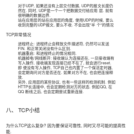
对于UDP, 如果还没有上层交付数据, UDP的报文长度仍
然在. 同时, UDP是一个一个把数据交付给应用 层. 就有
很明确的数据边界.
站在应用层的站在应用层的角度, 使用UDP的时候, 要么
收到完整的UDP报文, 要么不收. 不会出现"半 个"的情况
TCP异常情况
进程终止: 进程终止会释放文件描述符, 仍然可以发送
FIN. 和正常关闭没有什么区别.
机器重启: 和进程终止的情况相同.
机器掉电/网线断开: 接收端认为连接还在, 一旦接收端有
写入操作, 接收端发现连接已经不在了, 就会进行reset.
即 使没有写入操作, TCP自己也内置了一个保活定时器,
会定期询问对方是否还在. 如果对方不在, 也会把连接释
放.
另外, 应用层的某些协议, 也有一些这样的检测机制. 例如
HTTP长连接中, 也会定期检测对方的状态. 例如QQ, 在
QQ 断线之后, 也会定期尝试重新连接.
八、 TCP小结
为什么TCP这么复杂? 因为要保证可靠性, 同时又尽可能的提高性
能.