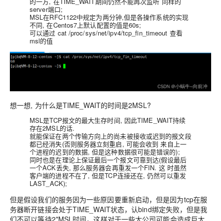
的一方, 在TIME_WAIT期间仍然不能再次监听 同样的
server端口;
MSL在RFC1122中规定为两分钟,但是各操作系统的实现
不同, 在Centos7上默认配置的值是60s;
可以通过 cat /proc/sys/net/ipv4/tcp_fin_timeout 查看
msl的值
想一想, 为什么是TIME_WAIT的时间是2MSL?
MSL是TCP报文的最大生存时间,
因此TIME_WAIT持续
存在2MSL的话.
就能
保证在两个传输方向上的尚未被接收或迟到的报文段
都已经消失
(否则服务器立刻重启, 可能会收到 来自上一
个进程的迟到的数据, 但是这种数据很可能是错误的);
同时也是在理论上保证最后一个报文可靠到达(假设最后
一个ACK丢失, 那么服务器会再重发一个FIN. 这 时虽然
客户端的进程不在了, 但是TCP连接还在, 仍然可以重发
LAST_ACK);
但是假设我们的服务因为一些原因要重新启动，但是因为tcp在服
务器断开链接会处于TIME_WAIT状态，认bind绑定失败，但是我
们不可以等待2*MSL时间，这样对于一些大公司可能会造成巨大