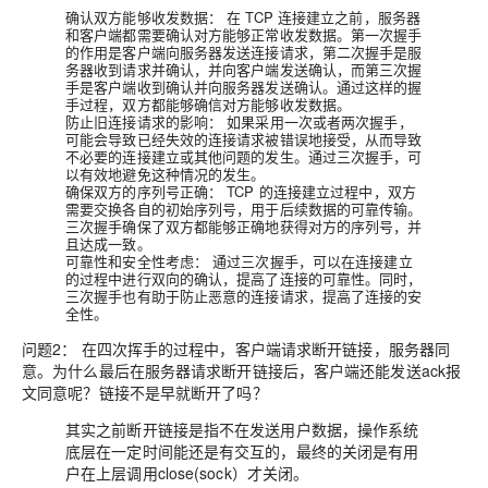
确认双方能够收发数据：
在 TCP 连接建立之前，服务器
和客户端都需要确认对方能够正常收发数据。第一次握手
的作用是客户端向服务器发送连接请求，第二次握手是服
务器收到请求并确认，并向客户端发送确认，而第三次握
手是客户端收到确认并向服务器发送确认。通过这样的握
手过程，双方都能够确信对方能够收发数据。
防止旧连接请求的影响：
如果采用一次或者两次握手，
可能会导致已经失效的连接请求被错误地接受，从而导致
不必要的连接建立或其他问题的发生。通过三次握手，可
以有效地避免这种情况的发生。
确保双方的序列号正确：
TCP 的连接建立过程中，双方
需要交换各自的初始序列号，用于后续数据的可靠传输。
三次握手确保了双方都能够正确地获得对方的序列号，并
且达成一致。
可靠性和安全性考虑：
通过三次握手，可以在连接建立
的过程中进行双向的确认，提高了连接的可靠性。同时，
三次握手也有助于防止恶意的连接请求，提高了连接的安
全性。
问题2：
在四次挥手的过程中，客户端请求断开链接，服务器同
意。为什么最后在服务器请求断开链接后，客户端还能发送ack报
文同意呢？链接不是早就断开了吗？
其实
之前断开链接是指不在发送用户数据，
操作系统
底层在一定时间能还是有交互的，最终的关闭是有用
户在上层调用close(sock）才关闭。