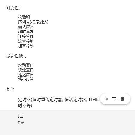
可靠性：
校验和
序列号(按序到达)
确认应答
超时重发
连接管理
流量控制
拥塞控制
提高性能 ：
滑动窗口
快速重传
延迟应答
捎带应答
其他
下一篇
定时器(超时重传定时器, 保活定时器, TIME_WAIT定
时器等)
目录
文章标签：
容器服务Kubernetes版
网络协议
网络性能优化