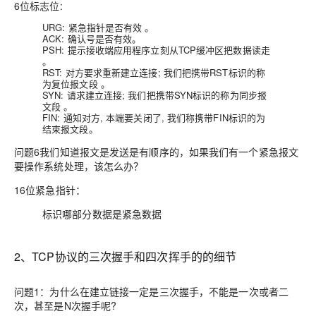
6位标志位:
URG: 紧急指针是否有效 。
ACK: 确认号是否有效。
PSH: 提示接收端应用程序立刻从TCP缓冲区把数据读走
。
RST: 对方要求重新建立连接; 我们把携带RST标识的称
为复位报文段 。
SYN: 请求建立连接; 我们把携带SYN标识的称为同步报
文段 。
FIN: 通知对方, 本端要关闭了, 我们称携带FIN标识的为
结束报文段。
问题6
我们知道报文是发送是有顺序的，如果我们有一个紧急报文
要操作系统处理，该怎么办？
16位紧急指针：
标识哪部分数据是紧急数据
2、TCP协议的三次握手和四次挥手的的细节
问题1：
为什么在建立链接一定是三次握手，不能是一次或者二
次，甚至是N次握手呢?