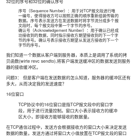
32位的序号和32位的确认序号
序号（Sequence Number）：
用于对TCP报文段进行唯
一编号
，
使得接收方可以按照正确的顺序重新组装传输的
数据
。序号表示发送方在发送数据时将字节流分成多个报
文段时，每个报文段中第一个字节的序号。
确认号（Acknowledgement Number）
：用于确认已经成
功接收到的数据，同时指示接收方期望接收到的下一个字
节的序号
。确认号表示接收方期望从发送方接收的下一个
字节的序号。
我们知道一个数据从客户端到服务器，本质上是调用了系统的拷
贝函数(wirte revc sendto),将客户端发送缓冲区的数据发送到服务
器的接收缓冲区。
问题3：
但是客户端在发送数据的怎么知道，服务器的缓冲区还有
多大，从而决定我的发送速度？
16位窗口
TCP协议中的16位窗口是指TCP报文段中的窗口字
段，用于进行流量控制。
窗口大小表示接收方的缓冲
区大小，即接收方能够接收的数据量
。
在TCP通信过程中，发送方会根据接收方的窗口大小来决定发送
数据的数量。发送方通过将窗口大小值放置在TCP报文段的窗口