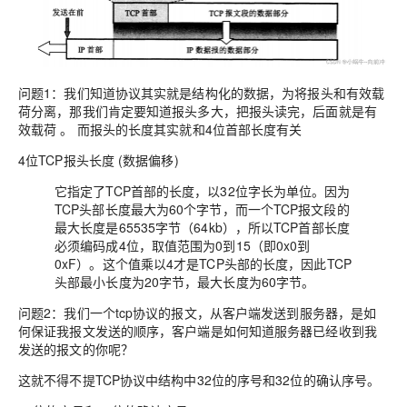
问题1：
我们知道协议其实就是结构化的数据，为将报头和有效载
荷分离，那我们肯定要知道报头多大，把报头读完，后面就是有
效载荷 。 而
报头的长度其实就和4位首部长度有关
4位TCP报头长度 (数据偏移)
它指定了TCP首部的长度，以32位字长为单位。因为
TCP头部长度最大为60个字节，而一个TCP报文段的
最大长度是65535字节（64kb），所以TCP首部长度
必须编码成4位，取值范围为0到15（即0x0到
0xF）。这个值乘以4才是TCP头部的长度，因此
TCP
头部最小长度为20字节，最大长度为60字节。
问题2：
我们一个tcp协议的报文，从客户端发送到服务器，是如
何保证我报文发送的顺序，客户端是如何知道服务器已经收到我
发送的报文的你呢？
这就不得不提TCP协议中结构中
32位的序号和32位的确认序号
。