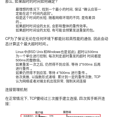
那么, 如果超时的时间如何确定?
最理想的情况下, 找到一个最小的时间, 保证 "确认应答一
定能在这个时间内返回"。
但是这个时间的长短, 随着网络环境的不同, 是有差异
的.。
如果超时时间设的太长, 会影响整体的重传效率。
如果超时时间设的太短, 有可能会频繁发送重复的包。
CP为了保证无论在任何环境下都能比较高性能的通信, 因此会动
态计算这个最大超时时间.。
Linux中(BSD Unix和Windows也是如此), 超时以500ms
为一个单位进行控制, 每次判定超时重发的超时 时间都是
500ms的整数倍。
如果重发一次之后, 仍然得不到应答, 等待 2*500ms 后再
进行重传.。
如果仍然得不到应答, 等待 4*500ms 进行重传.。
依次类推, 以指数形式递增. 累计到一定的重传次数, TCP
认为网络或者对端主机出现异常, 强制关闭连接
连接管理机制
在正常情况下, TCP要经过三次握手建立连接, 四次挥手断开连
接：