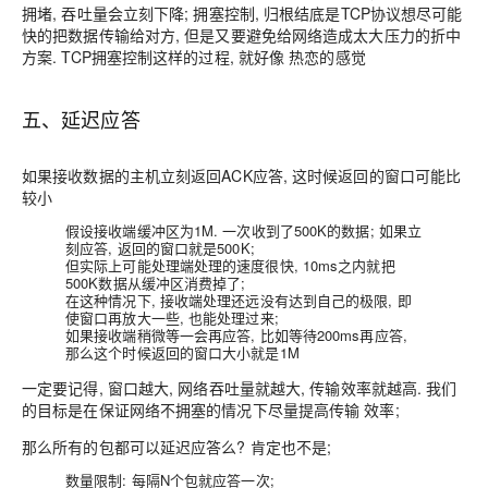
拥堵, 吞吐量会立刻下降; 拥塞控制, 归根结底是TCP协议想尽可能
快的把数据传输给对方, 但是又要避免给网络造成太大压力的折中
方案.
TCP拥塞控制这样的过程, 就好像 热恋的感觉
五、延迟应答
如果接收数据的主机立刻返回ACK应答, 这时候返回的窗口可能比
较小
假设接收端缓冲区为1M. 一次收到了500K的数据; 如果立
刻应答, 返回的窗口就是500K;
但实际上可能处理端处理的速度很快, 10ms之内就把
500K数据从缓冲区消费掉了;
在这种情况下, 接收端处理还远没有达到自己的极限, 即
使窗口再放大一些, 也能处理过来;
如果接收端稍微等一会再应答, 比如等待200ms再应答,
那么这个时候返回的窗口大小就是1M
一定要记得,
窗口越大, 网络吞吐量就越大, 传输效率就越高.
我们
的目标是在保证网络不拥塞的情况下尽量提高传输 效率;
那么所有的包都可以延迟应答么? 肯定也不是;
数量限制: 每隔N个包就应答一次;