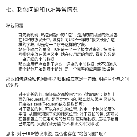
七、粘包问题和TCP异常情况
粘包问题
首先要明确, 粘包问题中的 "包" , 是指的应用层的数据包.
在TCP的协议头中, 没有如同UDP一样的 "报文长度" 这
样的字段, 但是有一个序号这样的字段.
站在传输层的角度, TCP是一个一个报文过来的. 按照序
号排好序放在缓冲区中. 站在应用层的角度, 看到的只是
一串连续的字节数据.
那么应用程序看到了这么一连串的字节数据, 就不知道从
哪个部分开始到哪个部分, 是一个完整的应用层 数据包
那么如何避免粘包问题呢? 归根结底就是一句话,
明确两个包之间
的边界
对于定长的包
, 保证每次都
按固定大小读取即可;
例如上
面的Request结构, 是固定大小的, 那么就从缓冲 区从头
开始按sizeof(Request)依次读取即可;
对于变长的包
, 可以在包头的位置,
约定一个包总长度的
字段
, 从而就知道了包的结束位置; 对于变长的包, 还可以
在
包和包之间使用明确的分隔符(
应用层协议, 是程序猿自
己来定的, 只要保证分隔 符不和正文冲突即可)
思考: 对于UDP协议来说, 是否也存在 "粘包问题" 呢?