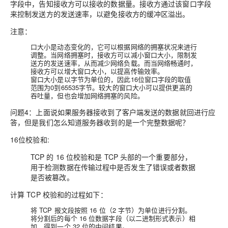
字段中，告知接收方可以接收的数据量。接收方通过该窗口字段
来控制发送方的发送速率，以避免接收方的缓冲区溢出。
注意：
口大小是动态变化的，它可以根据网络的拥塞状况来进行
调整。当网络拥塞时，接收方可以减小窗口大小，限制发
送方的发送速率，从而减少网络负载。而当网络畅通时，
接收方可以增大窗口大小，以提高传输效率。
窗口大小是以字节为单位的，因此16位窗口字段的取值
范围为0到65535字节。较大的窗口大小可以提供更高的
吞吐量，但也会增加网络拥塞的风险。
问题4：
上面说如果服务器接收到了客户端发送的数据就回进行应
答，但是我们怎么知道服务器收到的是一个完整数据呢？
16位校验和:
TCP 的 16 位校验和是 TCP 头部的一个重要部分，
用于检测数据在传输过程中是否发生了错误或者数据
是否被篡改。
计算 TCP 校验和的过程如下：
将 TCP 报文段按照 16 位（2 字节）为单位进行分割。
将分割后的每个 16 位数据字段（以二进制形式表示）相
加，得到一个 32 位的中间结果。