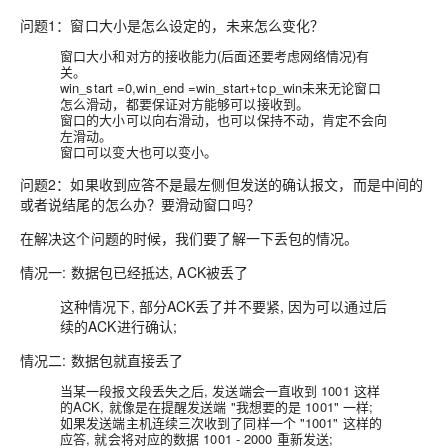
问题1：
窗口大小是怎么设定的，未来怎么变化？
窗口大小和对方的接收能力(后面还要考虑网络情况)有
关。
win_start =0,win_end =win_start+tcp_win未来无论窗口
怎么滑动，都要保证对方能够可以接收到。
窗口的大小可以向右滑动，也可以保持不动，肯定不会向
左滑动。
窗口可以变大也可以变小。
问题2：
如果收到应答不是最左侧但发送的确认报文，而是中间的
或者说结尾的怎么办？要滑动窗口吗？
在解决这个问题的时候，我们要了解一下丢包的情况。
情况一: 数据包已经抵达, ACK被丢了
这种情况下, 部分ACK丢了并不要紧, 因为可以通过后
续的ACK进行确认;
情况二: 数据包就直接丢了
当某一段报文段丢失之后, 发送端会一直收到 1001 这样
的ACK, 就像是在提醒发送端 "我想要的是 1001" 一样;
如果发送端主机连续三次收到了同样一个 "1001" 这样的
应答, 就会将对应的数据 1001 - 2000 重新发送;