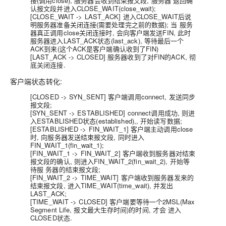
接(调用close), 服务器会收到结束报文段, 服务器 返回确
认报文段并进入
CLOSE_WAIT(close_wait);
[CLOSE_WAIT -> LAST_ACK] 进入CLOSE_WAIT后说
明服务器准备关闭连接(需要处理完之前的数据); 当 服务
器真正调用close关闭连接时, 会
向客户端发送F
IN, 此时
服务器进入
LAST_ACK状态(last_ack)
, 等待最后一个
ACK到来(这个ACK是客户端确认收到了FIN)
[LAST_ACK -> CLOSED] 服务器收到了对
FIN的ACK
, 彻
底关闭连接.
客户端状态转化:
[CLOSED -> SYN_SENT]
客户端调用connect,
发送同步
报文段;
[SYN_SENT -> ESTABLISHED] connect调用成功, 则进
入
ESTABLISHED状态(established),
, 开始读写数据;
[ESTABLISHED -> FIN_WAIT_1] 客户端主动调用close
时, 向服务器发送结束报文段, 同时进入
FIN_WAIT_1(fin_wait_1);
[FIN_WAIT_1 -> FIN_WAIT_2] 客户端收到服务器对结束
报文段的确认, 则进入
FIN_WAIT_2(fin_wait_2)
, 开始等
待服 务器的结束报文段;
[FIN_WAIT_2 -> TIME_WAIT] 客户端收到服务器发来的
结束报文段, 进入
TIME_WAIT(time_wait)
, 并发出
LAST_ACK;
[TIME_WAIT -> CLOSED]
客户端要等待一个2MSL(Max
Segment Life, 报文最大生存时间)的时间, 才会 进入
CLOSED状态.