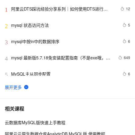
阿里云DTS踩坑经验分享系列｜如何使用DTS进行
12
1
MySQL->ClickHouse同步
mysql 状态访问方法
5
2
mysql中按in中的数据排序
6
3
mysql 最新版5.7.18免安装配置指南（不是exe哦，下
649
4
载完后没有data目录）
MySQL主从同步配置
6
5
PostgreSQL\MySQL比较
3
6
Mysql笔记--常用命令
3
7
相关课程
云数据库MySQL版快速上手教程
MySQL调优
697
8
阿里云云原生数据仓库AnalyticDB MySQL版 使用教程