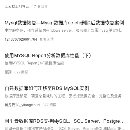
上云就上阿狸云
1719
Mysql数据恢复—Mysql数据库delete删除后数据恢复案例
本地服务器，操作系统为windows server。服务器上部署mysql单实例，innodb引擎，独立表空间。未进行数据库备份，未开启binlog。 人为误操作使用Delete命令删除数据时未添加where子句，导致全表数据被删除。删除后未对该表进行任何操作。需要恢复误删除的数据。 在本案例中的mysql数据库未进行备份，也未开启binlog日志，无法直接还原数据库。
1243767626601764
876
使用MYSQL Report分析数据库性能（下）
使用MYSQL Report分析数据库性能
顾翔
622
自建数据库如何迁移至RDS MySQL实例
数据库迁移是一项复杂且耗时的工程，需考虑数据安全、完整性及业务中断影响。使用阿里云数据传输服务DTS，可快速、平滑完成迁移任务，将应用停机时间降至分钟级。您还可通过全量备份自建数据库并恢复至RDS MySQL实例，实现间接迁移上云。
翼龙云TG_yilongcloud
377
阿里云数据库RDS支持MySQL、SQL Server、PostgreSQL和MariaDB引擎
阿里云数据库RDS支持MySQL、SQL Server、PostgreSQL和MariaDB引擎，提供高性价比、稳定安全的云数据库服务，适用于多种行业与业务场景。