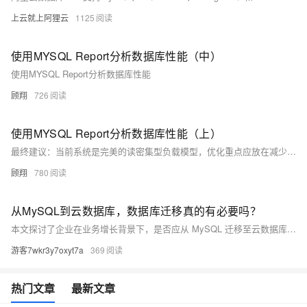
上云就上阿狸云
1125
使用MYSQL Report分析数据库性能（中）
使用MYSQL Report分析数据库性能
顾翔
726
使用MYSQL Report分析数据库性能（上）
最终建议：当前系统是完美的读密集型负载模型，优化重点应放在减少行读取量和提高数据定位效率。通过索引优化、分区策略和内存缓存，预期可降低30%的CPU负载，同时保持100%的缓冲池命中率。建议每百万次查询后刷新统计信息以持续优化
顾翔
780
从MySQL到云数据库，数据库迁移真的有必要吗？
本文探讨了企业在业务增长背景下，是否应从 MySQL 迁移至云数据库的决策问题。分析了 MySQL 的优势与瓶颈，对比了云数据库在存储计算分离、自动化运维、多负载支持等方面的优势，并提出判断迁移必要性的五个关键问题及实施路径，帮助企业理性决策并落地迁移方案。
游客7wkr3y7oxyt7a
369
热门文章
最新文章