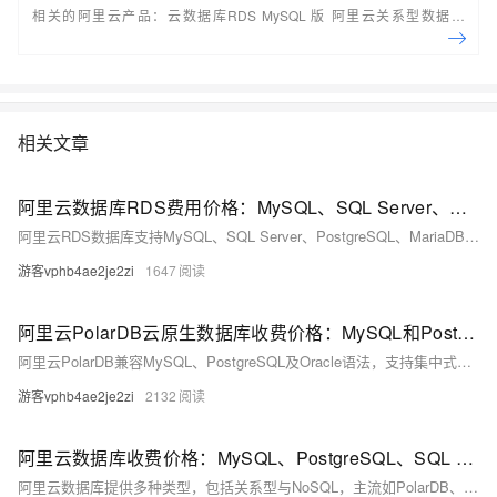
相关的阿里云产品：云数据库RDS MySQL 版 阿里云关系型数据库
RDS（Relational Database Service）是一种稳定可靠、可弹性伸缩的在
线数据库服务，提供容灾、备份、恢复、迁移等方面的全套解决方案，彻
底解决数据库运维的烦恼。 了解产品详
情:&nbsp;https://www.aliyun.com/product/rds/mysql&nbsp;
相关文章
阿里云数据库RDS费用价格：MySQL、SQL Server、PostgreSQL和MariaDB引擎收费标准
阿里云RDS数据库支持MySQL、SQL Server、PostgreSQL、MariaDB，多种引擎优惠上线！MySQL倚天版88元/年，SQL Server 2核4G仅299元/年，PostgreSQL 227元/年起。高可用、可弹性伸缩，安全稳定。详情见官网活动页。
游客vphb4ae2je2zi
1647
阿里云PolarDB云原生数据库收费价格：MySQL和PostgreSQL详细介绍
阿里云PolarDB兼容MySQL、PostgreSQL及Oracle语法，支持集中式与分布式架构。标准版2核4G年费1116元起，企业版最高性能达4核16G，支持HTAP与多级高可用，广泛应用于金融、政务、互联网等领域，TCO成本降低50%。
游客vphb4ae2je2zi
2132
阿里云数据库收费价格：MySQL、PostgreSQL、SQL Server和MariaDB引擎费用整理
阿里云数据库提供多种类型，包括关系型与NoSQL，主流如PolarDB、RDS MySQL/PostgreSQL、Redis等。价格低至21元/月起，支持按需付费与优惠套餐，适用于各类应用场景。