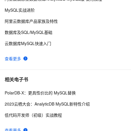
mysql预处理语句
478
9
MySQL实战进阶
mysql表修复脚本
635
10
阿里云数据库产品家族及特性
数据库及SQL/MySQL基础
云数据库MySQL快速入门
查看更多
相关电子书
PolarDB-X：更具性价比的 MySQL替换
2023云栖大会：AnalyticDB MySQL新特性介绍
低代码开发师（初级）实战教程
查看更多