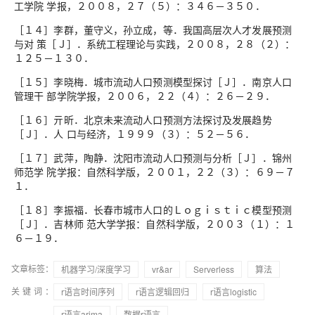
工学院 学报，２００８，２７（５）：３４６－３５０．
［１４］李群，董守义，孙立成，等．我国高层次人才发展预测
与对 策［Ｊ］．系统工程理论与实践，２００８，２８（２）：
１２５－１３０．
［１５］李晓梅．城市流动人口预测模型探讨［Ｊ］．南京人口
管理干 部学院学报，２００６，２２（４）：２６－２９．
［１６］亓昕．北京未来流动人口预测方法探讨及发展趋势
［Ｊ］．人 口与经济，１９９９（３）：５２－５６．
［１７］武萍，陶静．沈阳市流动人口预测与分析［Ｊ］．锦州
师范学 院学报：自然科学版，２００１，２２（３）：６９－７
１．
［１８］李振福．长春市城市人口的Ｌｏｇｉｓｔｉｃ模型预测
［Ｊ］．吉林师 范大学学报：自然科学版，２００３（１）：１
６－１９．
文章标签：
机器学习/深度学习
vr&ar
Serverless
算法
关键词：
r语言时间序列
r语言逻辑回归
r语言logistic
r语言arima
数据r语言