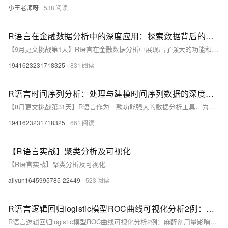
小王老师呀
538
R语言在金融数据分析中的深度应用：探索数据背后的市场智慧
【9月更文挑战第1天】R语言在金融数据分析中展现出了强大的功能和广泛的应用前景。通过丰富的数据处理函数、强大的统计分析功能和优秀的可视化效果，R语言能够帮助金融机构深入挖掘数据价值，洞察市场动态。未来，随着金融数据的不断积累和技术的不断进步，R语言在金融数据分析中的应用将更加广泛和深入。
1941623231718325
831
R语言时间序列分析：处理与建模时间序列数据的深度探索
【8月更文挑战第31天】R语言作为一款功能强大的数据分析工具，为处理时间序列数据提供了丰富的函数和包。从数据读取、预处理、建模到可视化，R语言都提供了灵活且强大的解决方案。然而，时间序列数据的处理和分析是一个复杂的过程，需要结合具体的应用场景和需求来选择合适的方法和模型。希望本文能为读者在R语言中进行时间序列分析提供一些有益的参考和启示。
1941623231718325
661
【R语言实战】聚类分析及可视化
【R语言实战】聚类分析及可视化
aliyun1645995785-22449
523
R语言逻辑回归logistic模型ROC曲线可视化分析2例：麻醉剂用量影响、汽车购买行为2
R语言逻辑回归logistic模型ROC曲线可视化分析2例：麻醉剂用量影响、汽车购买行为