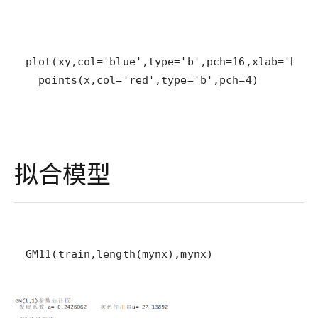
  points(x,col='red',type='b',pch=4)
拟合模型
GM11(train,length(mynx),mynx)