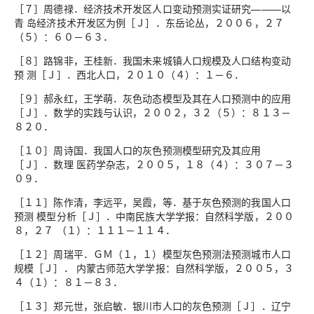
［７］周德禄．经济技术开发区人口变动预测实证研究———以
青 岛经济技术开发区为例［Ｊ］．东岳论丛，２００６，２７
（５）：６０－６３．
［８］路锦非，王桂新．我国未来城镇人口规模及人口结构变动
预 测［Ｊ］．西北人口，２０１０（４）：１－６．
［９］郝永红，王学萌．灰色动态模型及其在人口预测中的应用
［Ｊ］．数学的实践与认识，２００２，３２（５）：８１３－
８２０．
［１０］周诗国．我国人口的灰色预测模型研究及其应用
［Ｊ］．数理 医药学杂志，２００５，１８（４）：３０７－３
０９．
［１１］陈作清，李远平，吴霞，等．基于灰色预测的我国人口
预测 模型分析［Ｊ］．中南民族大学学报：自然科学版，２００
８，２７ （１）：１１１－１１４．
［１２］周瑞平．ＧＭ（１，１）模型灰色预测法预测城市人口
规模［Ｊ］． 内蒙古师范大学学报：自然科学版，２００５，３
４（１）：８１－８３．
［１３］郑元世，张启敏．银川市人口的灰色预测［Ｊ］．辽宁