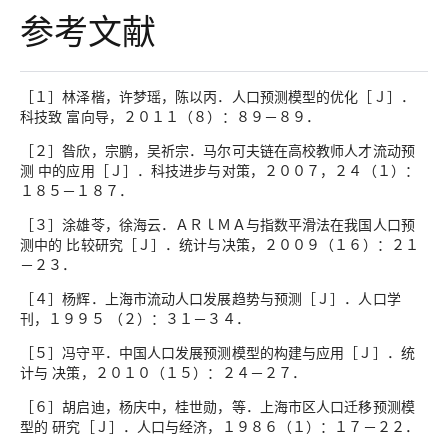
参考文献
［１］林泽楷，许梦瑶，陈以丙．人口预测模型的优化［Ｊ］．
科技致 富向导，２０１１（８）：８９－８９．
［２］昝欣，宗鹏，吴祈宗．马尔可夫链在高校教师人才流动预
测 中的应用［Ｊ］．科技进步与对策，２００７，２４（１）：
１８５－１８７．
［３］涂雄苓，徐海云．ＡＲｌＭＡ与指数平滑法在我国人口预
测中的 比较研究［Ｊ］．统计与决策，２００９（１６）：２１
－２３．
［４］杨辉．上海市流动人口发展趋势与预测［Ｊ］．人口学
刊，１９９５ （２）：３１－３４．
［５］冯守平．中国人口发展预测模型的构建与应用［Ｊ］．统
计与 决策，２０１０（１５）：２４－２７．
［６］胡启迪，杨庆中，桂世勋，等．上海市区人口迁移预测模
型的 研究［Ｊ］．人口与经济，１９８６（１）：１７－２２．