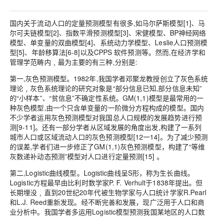
国内关于流动人口的定量预测模型有很多,如马尔萨斯模型[1]、马
尔可夫链模型[2]、指数平滑预测模型[3]、宋健模型、BP神经网络
模型、单变量的双曲模型[4]、系统动力学模型、Leslie人口预测模
型[5]、年龄移算法[6-8]以及CPPS 软件预测等。然而,在经济学和
管理学范畴内﹐最为主要的有三种,分别是:
第一,灰色预测模型。1982年,我国学者邓聚龙教授创立了灰色系统
理论﹐灰色系统理论的研究对象是“部分信息已知,部分信息未知”
的“小样本”、“贫信息”不确定性系统。GM(1,1)模型是最常用的一
种灰色模型,由一个只含单变量的一阶微分方程构成的模型。国内
不少学者运用灰色预测模型对我国总人口规模的发展趋势进行预
测[9-11]。还有一部分学者从区域发展的角度出发,构建了一系列
城市人口或区域流动人口的灰色预测模型[12一14]。为了减少预测
的误差,学者们进一步修正了GM(1,1)灰色预测模型，构建了“等维
灰数递补动态预测”模型对人口进行定量预测[15] 。
第二,Logistic曲线模型。Logistic曲线呈S形，称为生长曲线。
Logistic方程最早由比利时数学家P. F. Verhult于1838年提出。但
长期埋没﹐直到20世纪20年代被生物学家与人口统计学家R.Pearl
和L.J. Reed重新发现。经不断完善和发展，现广泛用于人口和商
业分析中。我国学者多运用Logistic模型预测我国某地区的人口数