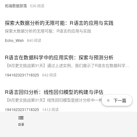
拓端数据部落
536
探索大数据分析的无限可能：R语言的应用与实践
探索大数据分析的无限可能：R语言的应用与实践
Echo_Wish
840
R语言在数据科学中的应用实例：探索与预测分析
【8月更文挑战第31天】通过上述实例，我们展示了R语言在数据科学中的强大应用。从数据准备、探索、预处理到建模与预测，R语言提供了完整的解决方案和丰富的工具集。当然，数据科学远不止于此，随着技术的不断发展和业务需求的不断变化，我们需要不断学习和探索新的方法和工具，以更好地应对挑战，挖掘数据的潜在价值。 未来，随着大数据和人工智能技术的普及，R语言在数据科学领域的应用将更加广泛和深入。我们期待看到更多创新的应用实例，为各行各业的发展注入新的动力。
1941623231718325
642
R语言回归分析：线性回归模型的构建与评估
【8月更文挑战第31天】线性回归模型是统计分析中一种重要且实用的工具，能够帮助我们理解和预测自变量与因变量之间的线性关系。在R语言中，我们可以轻松地构建和评估线性回归模型，从而对数据背后的关系进行深入的探索和分析。
下一篇
1941623231718325
1412
目录
热门文章
最新文章