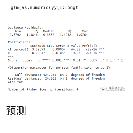
glm(as.numeric(yy[1:lengt
预测