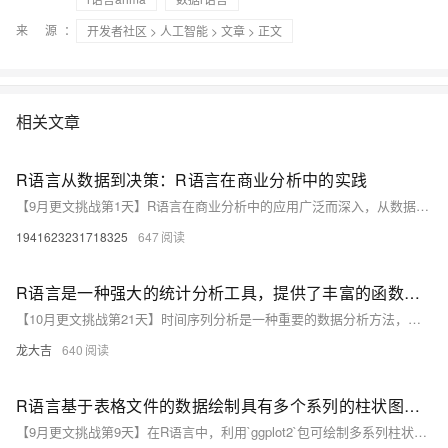
来 源：
开发者社区
>
人工智能
>
文章
> 正文
相关文章
R语言从数据到决策：R语言在商业分析中的实践
【9月更文挑战第1天】R语言在商业分析中的应用广泛而深入，从数据收集、预处理、分析到预测模型构建和决策支持，R语言都提供了强大的工具和功能。通过学习和掌握R语言在商业分析中的实践应用，我们可以更好地利用数据驱动企业决策，提升企业的竞争力和盈利能力。未来，随着大数据和人工智能技术的不断发展，R语言在商业分析领域的应用将更加广泛和深入，为企业带来更多的机遇和挑战。
1941623231718325
647
R语言是一种强大的统计分析工具，提供了丰富的函数和包用于时间序列分析。
【10月更文挑战第21天】时间序列分析是一种重要的数据分析方法，广泛应用于经济学、金融学、气象学、生态学等领域。R语言是一种强大的统计分析工具，提供了丰富的函数和包用于时间序列分析。本文将介绍使用R语言进行时间序列分析的基本概念、方法和实例，帮助读者掌握R语言在时间序列分析中的应用。
龙大吉
640
R语言基于表格文件的数据绘制具有多个系列的柱状图与直方图
【9月更文挑战第9天】在R语言中，利用`ggplot2`包可绘制多系列柱状图与直方图。首先读取数据文件`data.csv`，加载`ggplot2`包后，使用`ggplot`函数指定轴与填充颜色，并通过`geom_bar`或`geom_histogram`绘图。参数如`stat`, `position`, `alpha`等可根据需要调整，实现不同系列的图表展示。