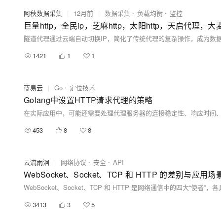
阿秋数据采集
|
12月前
|
数据采集
负载均衡
监控
巨量http，全民ip，芝麻http，太阳http，天启代理
1421
1
1
蓝易云
|
Go
定位技术
Golang中设置HTTP请求代理的策略
453
8
8
云流雨洄
|
网络协议
安全
API
WebSocket、Socket、TCP 和 HTTP 的差别与应用场
3413
3
5