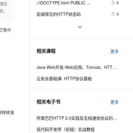
equiv="Cont
安全
<!DOCTYPE html PUBLIC 
我要投诉
e-1.1-I2V
Cosyvoice-V3-Flash
8
处理应
PolarDB
上云场景组合购
Milvus 弹性伸缩功能新增节
伴
"-//W3C//DTD XHTML 1.0 
求。
漫剧创作，剧本、分镜、视频高效生成
100%兼容MySQL、PostgreSQL，兼容Oracle，支持集中和分布式
覆盖90%+业务场景，专享组合折扣价
点支持范围
畅自然，细节丰富
高表现力语音合成大模型，语音克隆听感自然
VPN
前端常见的HTTP状态码
8
Transitional//EN" 
ernetes 版 ACK
云聚AI 严选权益
AI 原生数据库服务发布
"http://www.w3.org/TR/xhtml1/DTD/xhtml1-
SSL 证书
<!DOCTYPE html PUBLIC 
643
2V
Fun-ASR
，一键激活高效办公新体验
理容器应用的 K8s 服务
精选AI产品，从模型到应用全链提效
Agent 数据网关
它有什
strict.dtd">

"-//W3C//DTD XHTML 1.0 
文戏情感细腻自然，动作戏激烈拳拳到肉，实现更强表演能力
支持中英文自由切换，具备更强的噪声鲁棒性
堡垒机
node反向代理，解决跨域（http-
10
<html><head><meta http-
Transitional//EN" 
AI 用量加速计划
云原生数据库 PolarDB
proxy-middleware）
equiv="Cont
防火墙
"http://www.w3.org/TR/xhtml1/DTD/xhtml1-
、识别商机，让客服更高效、服务更出色。
NanoMQ Newsletter 2022-08｜
新老同享，达量后返
Agentic Database 发布
3
相关课程
更多
strict.dtd">

v0.11：MQTT 5.0 + MQTT over 
主机安全
应用
<html><head><meta http-
QUIC 桥接，新增 HTTP API 监控客
Java Web开发-Web应用、Tomcat、HTTP请求与响应
equiv="Cont
户端状态
千问办公
NEW
AI 应用及服务市场
的智能体编程平台
一站式AI生产力平台
云安全基础课- HTTP协议基础
AI 应用
伶鹊
企业级人与Agent协作平台，接入和调度多个数字员工
智能客服平台，对话机器人、对话分析、智能外呼
大模型
相关电子书
更多
大模型服务平台百炼 - 全妙
自然语言处理
原样转发
应用创作平台
多模态内容创作工具，已接入 DeepSeek
数据标注
阿里巴巴HTTP 2.0实践及无线通信协议的演进之路
机器学习
低代码开发师（初级）实战教程