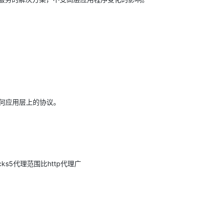
AI 应用
10分钟微调：让0.6B模型媲美235B模
多模态数据信
型
依托云原生高可用架构,实现Dify私有化部署
用1%尺寸在特定领域达到大模型90%以上效果
一个 AI 助手
超强辅助，Bol
即刻拥有 DeepSeek-R1 满血版
在企业官网、通讯软件中为客户提供 AI 客服
多种方案随心选，轻松解锁专属 DeepSeek
任何应用层上的协议。
cks5代理范围比http代理广