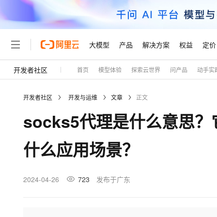
大模型
产品
解决方案
权益
定价
开发者社区
首页
模型体验
探索云世界
问产品
动手实
大模型
产品
解决方案
权益
定价
云市场
伙伴
服务
了解阿里云
精选产品
精选解决方案
普惠上云
产品定价
精选商城
成为销售伙伴
售前咨询
为什么选择阿里云
千问AI平台
开发者社区
开发与运维
文章
正文
了解云产品的定价详情
大模型服务平台百炼
千问办公，解锁你的工作
普惠上云 官方力荐
分销伙伴
在线服务
网站建设
什么是云计算
大
socks5代理是什么意思
大模型服务与应用平台
企业级Agent产品，直接
云服务器38元/年起，超
咨询伙伴
多端小程序
技术领先
云上成本管理
售后服务
轻量应用服务器
Agency Agents：拥
官方推荐返现计划
大模型
精选产品
精选解决方案
Salesforce 国际版订阅
稳定可靠
什么应用场景？
管理和优化成本
推荐新用户得奖励，单订单
销售伙伴合作计划
自助服务
友盟天域
安全合规
人工智能与机器学习
AI
文本生成
云数据库 RDS
HappyHorse 打造一
云工开物
无影生态合作计划
在线服务
观测云
分析师报告
高校专属算力普惠，学生认
计算
互联网应用开发
2024-04-26
723
发布于广东
Qwen3.8-Max
HOT
Salesforce On Alibaba C
工单服务
Tuya 物联网平台阿里云
研究报告与白皮书
人工智能平台 PAI
快速拥有专属 OpenClaw
大模
Consulting Partner 合
大数据
容器
智能体时代全能旗舰模型
免费试用
短信专区
一站式AI开发、训练和推
蓝凌 OA
AI 大模型销售与服务生
现代化应用