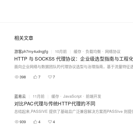
相关文章
游客ph7my4udngjfg
|
10月前
|
缓存
负载均衡
网络协议
HTTP 与 SOCKS5 代理协议：企业级选型指南与工程
398
7
7
蓝易云
|
11月前
|
缓存
JavaScript
前端开发
对比PAC代理与传统HTTP代理的不同
总结起来,PASSIVE 提供了基础且广泛兼容解决方案而PASSIv
939
4
4