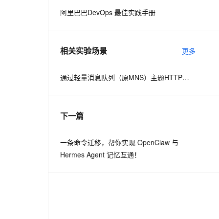
阿里巴巴DevOps 最佳实践手册
息提取
与 AI 智能体进行实时音视频通话
从文本、图片、视频中提取结构化的属性信息
构建支持视频理解的 AI 音视频实时通话应用
相关实验场景
更多
t.diy 一步搞定创意建站
构建大模型应用的安全防护体系
通过自然语言交互简化开发流程,全栈开发支持
通过阿里云安全产品对 AI 应用进行安全防护
通过轻量消息队列（原MNS）主题HTTP订阅+ARMS实现自定义数据多渠道告警
下一篇
一条命令迁移，帮你实现 OpenClaw 与
Hermes Agent 记忆互通！