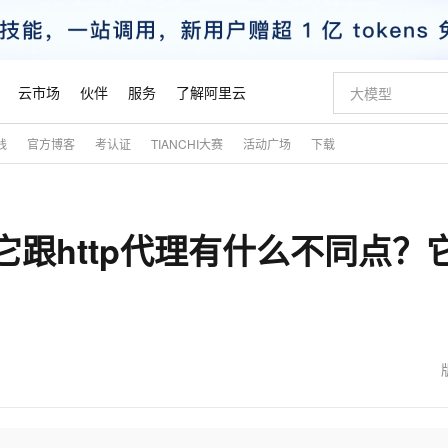
云市场
伙伴
服务
了解阿里云
践
官方博客
考认证
TIANCHI大赛
活动广场
下载
AI 特惠
数据与 API
成为产品伙伴
企业增值服务
最佳实践
价格计算器
AI 场景体
基础软件
产品伙伴合
阿里云认证
市场活动
配置报价
大模型
自助选配和估算价格
新方式
睿译宝，AI翻译排版一步到位
智启 AI 普惠权益
产品生态集成认证中心
企业支持计划
云上春晚
域名与网站
千问官方 MaaS 平台，为开发者和 Agent 而生，新用户赠送 1 亿 + tokens 额度
Qwen Aud
AI Coding
阿里云Maa
2026 阿里云
云服务器 E
为企业打
数据集
Windows
大模型认证
模型
NEW
NEW
？它跟http代理有什么不同点？
交付可用成果
值低价云产品抢先购
上传文档即自动完成翻译和格式还原
至高享 1亿+免费 tokens，加速 Al 应用落地
提供智能易用的域名与建站服务
智能编程，一键
安全可靠、
产品生态伙伴
专家技术服务
云上奥运之旅
弹性计算合作
阿里云中企出
手机三要素
宝塔 Linux
全部认证
价格优势
有专属领域专家
GLM-5.2：长任务时代开源旗舰模型
阿里云 OPC 创新助力计划
千问大模型
即刻拥有 DeepS
AI 电商营销
对象存储 O
大模型
产品生态伙伴工作台
企业增值服务台
云栖战略参考
云存储合作计
云栖大会
身份实名认证
CentOS
训练营
推动算力普惠，释放技术红利
最高返9万
多领域专家智能体,一键组建 AI 虚拟交付团队
快速构建应用程序和网站，即刻迈出上云第一步
至高百万元 Token 补贴，加速一人公司成长
多元化、高性能、安全可靠的大模型服务
真正可用的 1M 上下文,一次完成代码全链路开发
轻松解锁专属 Dee
从图文生成到
云上的中国
数据库合作计
活动全景
短信
Docker
图片和
站式影视创作平台
Hermes Agent，打造自进化智能体
Token Plan 模型订阅计划
数字证书管理服务（原SSL证书）
5 分钟轻松部署
AI 广告创作
无影云电脑
企业成长
NEW
信息公告
看见新力量
云网络合作计
OCR 文字识别
JAVA
证享300元代金券
可视化编排打通从文字构思到成片全链路闭环
全托管，含MySQL、PostgreSQL、SQL Server、MariaDB多引擎
自主进化，持久记忆，越用越聪明
Qwen3.8-Max 首发尝鲜，限时加量 10 倍，夜间低至2折
实现全站HTTPS，呈现可信的WEB访问
图文、视频一
随时随地安
魔搭 Mode
Kimi-K3
HappyHors
NEW
loud
服务实践
官网公告
金融模力时刻
Salesforce O
版
发票查验
全能环境
Claude Code + GStack 打造工程团队
千问办公，限时限量积分加倍
Qoder
低代码高效构
AI 建站
短信服务
型
NEW
作计划
Kimi 最新旗舰模型，长程编程与推理利器
让文字生成流
计划
创新中心
魔搭 ModelSc
健康状态
理服务
让AI从“聊天伙伴”进化为能干活的“数字员工”
安装技能 GStack，拥有专属 AI 工程团队
你的AI工作搭子，覆盖日常办公高频场景
面向真实软件的智能体编程平台
0 代码专业建
客户案例
天气预报查询
操作系统
态合作计划