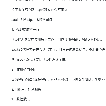
大模型解决方案
迁移与运维管理
接下来介绍它跟http代理有什么不同点
快速部署 Dify，高效搭建 
专有云
socks5跟http相比的不同点：
10 分钟在聊天系统中增加
1、代理速度不一样
http代理它是在应用层上工作，用户只能靠http协议访问外网。
socks5代理它是在会话层工作，且只是传递数据包，不用关心
从而socks5代理要比http代理速度快。
2、作用范围不同
因为http协议只支持http，socks5不受http协议的限制，所以so
它们能用于什么服务：
1、数据采集