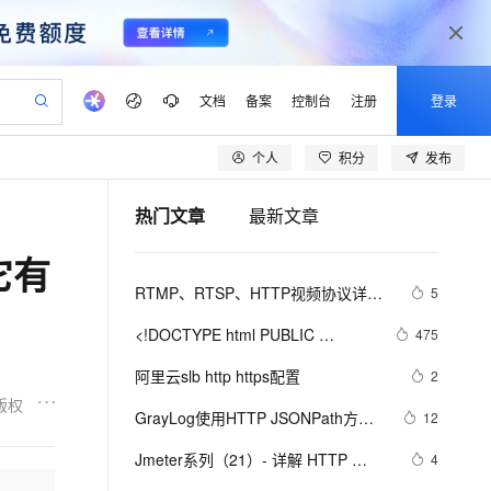
文档
备案
控制台
注册
登录
个人
积分
发布
验
作计划
器
AI 活动
专业服务
服务伙伴合作计划
开发者社区
加入我们
产品动态
服务平台百炼
阿里云 OPC 创新助力计划
热门文章
最新文章
一站式生成采购清单，支持单品或批量购买
io：打造专属 AI 语音助手
S产品伙伴计划（繁花）
峰会
CS
造的大模型服务与应用开发平台
一句话生成原生可编辑精美 PPT 文稿
AI 生产力先锋
Al MaaS 服务伙伴赋能合作
域名
博文
Careers
至高可申请百万元
Qwen3.8-Max 模型上线
它有
开启高性价比 AI 编程新体验
弹性可伸缩的云计算服务
Qwen-Audio-3.0-Realtime 端到端实时语音角色扮演
输入一句话想法, 轻松生成专业的 PPT
先锋实践拓展 AI 生产力的边界
Token 补贴，五大权
计划
海大会
伙伴信用分合作计划
商标
问答
社会招聘
RTMP、RTSP、HTTP视频协议详解
5
益加速 OPC 成功
eek-V4-Pro
SS
一键部署幻兽帕鲁游戏服务器
飞天发布时刻
HOT
Open Search 向量检索版支
划
备案
电子书
校园招聘
（附：直播流地址、播放软件）
pSeek-V4-Pro
视频创作，一键激活电商全链路生产力
稳定、安全、高性价比、高性能的云存储服务
一键购买专属联机服务器，轻松开启游戏
所见，即是所愿
持视频检索 Pipeline 功能
更多支持
<!DOCTYPE html PUBLIC 
475
划
公司注册
镜像站
视频生成
语音识别与合成
"-//W3C//DTD XHTML 1.0 
专属 QwenPaw
漫剧工坊：一站式动画创作平台
AI 实训营
HOT
应用身份服务 (IDaaS)
阿里云slb http https配置
2
合作伙伴培训与认证
Transitional//EN" 
划
上云迁移
站生成，高效打造优质广告素材
全接入的云上超级电脑
从聊天伙伴进化为能主动干活的本地数字员工
快速生产连贯的高质量长漫剧
从基础到进阶，Agent 创客手把手教你
OpenClaw 管理能力上线
版权
lScope
"http://www.w3.org/TR/xhtml1/DTD/xhtml1-
我要反馈
e-1.1-T2V
Qwen3-TTS-Flash
GrayLog使用HTTP JSONPath方式
12
查询合作伙伴
n Alibaba Cloud ISV 合作
代维服务
建企业门户网站
10 分钟搭建微信、支付宝小程序
strict.dtd">

MaxCompute MaxFrame 提
调用微步在线云API识别威胁IP
畅细腻的高质量视频
离线语音合成大模型，多语言方言自适应，低延迟高稳定
创新加速
Jmeter系列（21）- 详解 HTTP 
ope
登录合作伙伴管理后台
4
我要建议
站，无忧落地极速上线
以可视化方式快速构建移动和 PC 门户网站
国内短信简单易用，安全可靠，秒级触达，全球覆盖200+国家和地区。
高效部署网站，快速应用到小程序
供自动弹性内存功能
<html><head><meta http-
Request 