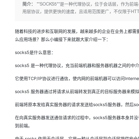
存储
天池大赛
Qwen3.7-Plus
简介：
**SOCKS5**是一种代理协议，位于会话层，作为前
云解析DNS
解决方案免费试用 新老
电子合同
用层协议，提供更快的速度，且适用范围更广，不仅限于HT
最高领取价值200元试用
能看、能想、能动手的多模
安全
网络与CDN
AI 算法大赛
畅捷通
大数据开发治理平台 Data
AI 产品 免费试用
网络
安全
云开发大赛
Qwen3-VL-Plus
Tableau 订阅
1亿+ 大模型 tokens 和 
随着科技的进步和互联网的发展，越来越多的企业在业务上都需要用
可观测
入门学习赛
中间件
AI空中课堂在线直播课
么应用场景？那么小编接下来就跟大家介绍一下：
云防火墙
140+云产品 免费试用
上云与迁云
云原生的云上边界网络安全
产品新客免费试用，最长1
数据库
socks5是什么意思：
生态解决方案
大模型服务
企业出海
大模型ACA认证体验
大数据计算
socks5 是一种代理协议，充当前端机器和服务器机器之间的中
助力企业全员 AI 认知与能
行业生态解决方案
千问AI平台-Token Plan
政企业务
媒体服务
它使用TCP/IP协议进行通信，使内网的前端机器可以访问Inter
开发者生态解决方案
企业服务与云通信
socks5 服务器通过将请求从前端转发到真正的目标服务器来模拟前
千问AI平台-模型体验
AI 开发和 AI 应用解决
在线体验全尺寸、多种模态
域名与网站
前端将原本发给真实服务器的请求发送给socks5服务器，然后s
Happy 系列大模型
终端用户计算
在向真实服务器发送通信请求的过程中，socks5服务器本身并没
到前端。
Serverless
开发工具
由于 socks 作用于会话层，它是一种从会话层到会话层提供