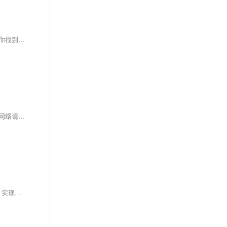
隧道代理通过云端自动切换IP，简化了传统代理的复杂操作，成为数据采集、广告监测等领域的高效工具。本文解析其工作原理，探讨选型要点，助你找到最适合的方案。
在实际应用中，可能还需要处理代理服务器的连接稳定性、响应时间、以及错误处理等。因此，建议在使用代理时增加适当的错误重试机制，以确保网络请求的健壮性。此外，由于网络编程涉及的细节较多，彻底测试以确认代理配置符合预期的行为也是十分重要的。
WebSocket、Socket、TCP 和 HTTP 是网络通信中的四大“使者”，各具特色：HTTP 适合短时请求，TCP 稳定可靠，Socket 灵活定制，WebSocket 实现实时双向通信。本文用通俗语言解析它们的区别与应用场景，助你为项目选择最合适的通信方式。