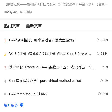
【数据结构——栈和队列】括号配对（头歌实践教学平台习题）【合集】（1）遇到左括号：进栈Push()（2）遇到右括号：若栈顶元素为左括号，则出栈Pop()；否则返回false。（3）当遍历表达式结束，且栈为空时，则返回true，否则返回false。本关任务：编写一个程序利用栈判断左、右圆括号是否配对。为了完成本关任务，你需要掌握：栈对括号的处理。（1）遇到左括号：进栈Push()开始你的任务吧，祝你成功！测试输入：(()))
RossyYan
602
热门文章
最新文章
C++与C#相比，哪个更适合开发大型游戏？
8869
1
VC 6.0下载 VC 6.0英文版下载 Visual C++ 6.0 英文企
5844
2
业版 集成SP6完美版（最新更新地址，百度网盘）
读书笔记_Effective_C++_条款二十五： 考虑写出一个不
9
3
抛出异常的swap函数
C++错误解决办法：pure virtual method called
10
4
C++ template 学习归纳2
620
5
c++ float 带 e 的指数
538
6