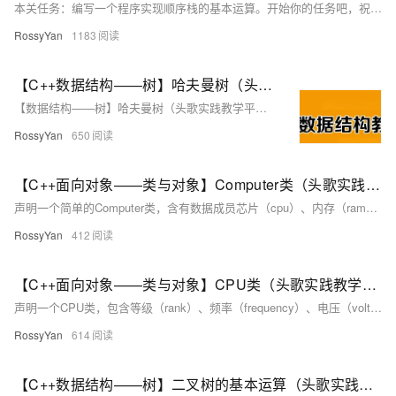
本关任务：编写一个程序实现顺序栈的基本运算。开始你的任务吧，祝你成功！​ 相关知识 初始化栈 销毁栈 判断栈是否为空 进栈 出栈 取栈顶元素 1.初始化栈 概念：初始化栈是为栈的使用做准备，包括分配内存空间（如果是动态分配）和设置栈的初始状态。栈有顺序栈和链式栈两种常见形式。对于顺序栈，通常需要定义一个数组来存储栈元素，并设置一个变量来记录栈顶位置；对于链式栈，需要定义节点结构，包含数据域和指针域，同时初始化栈顶指针。 示例（顺序栈）： 以下是一个简单的顺序栈初始化示例，假设用C语言实现，栈中存储
RossyYan
1183
【C++数据结构——树】哈夫曼树（头歌实践教学平台习题） 【合集】
【数据结构——树】哈夫曼树（头歌实践教学平台习题）【合集】目录 任务描述 相关知识 测试说明 我的通关代码： 测试结果：任务描述 本关任务：编写一个程序构建哈夫曼树和生成哈夫曼编码。 相关知识 为了完成本关任务，你需要掌握： 1.如何构建哈夫曼树， 2.如何生成哈夫曼编码。 测试说明 平台会对你编写的代码进行测试： 测试输入： 1192677541518462450242195190181174157138124123 (用户分别输入所列单词的频度） 预
RossyYan
650
【C++面向对象——类与对象】Computer类（头歌实践教学平台习题）【合集】
声明一个简单的Computer类，含有数据成员芯片（cpu）、内存（ram）、光驱（cdrom）等等，以及两个公有成员函数run、stop。只能在类的内部访问。这是一种数据隐藏的机制，用于保护类的数据不被外部随意修改。根据提示，在右侧编辑器补充代码，平台会对你编写的代码进行测试。成员可以在派生类（继承该类的子类）中访问。成员，在类的外部不能直接访问。可以在类的外部直接访问。为了完成本关任务，你需要掌握。
RossyYan
412
【C++面向对象——类与对象】CPU类（头歌实践教学平台习题）【合集】
声明一个CPU类，包含等级（rank）、频率（frequency）、电压（voltage）等属性，以及两个公有成员函数run、stop。根据提示，在右侧编辑器补充代码，平台会对你编写的代码进行测试。​ 相关知识 类的声明和使用。 类的声明和对象的声明。 构造函数和析构函数的执行。 一、类的声明和使用 1.类的声明基础 在C++中，类是创建对象的蓝图。类的声明定义了类的成员，包括数据成员（变量）和成员函数（方法）。一个简单的类声明示例如下： classMyClass{ public: int
RossyYan
614
【C++数据结构——树】二叉树的基本运算（头歌实践教学平台习题）【合集】