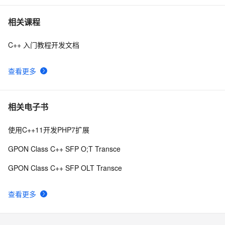
【OJ】A*(start)算法c++初步实现
7
7
相关课程
C++ 入门教程开发文档
【C++调试】深入探索C++调试：从DWARF到堆栈解析
7
8
查看更多
【C++STL基础入门】深入浅出string类的比较
6
9
(compare)、复制(copy)
设计模式C++学习笔记之十六（Observer观察者模式）
8
10
相关电子书
使用C++11开发PHP7扩展
GPON Class C++ SFP O;T Transce
GPON Class C++ SFP OLT Transce
查看更多