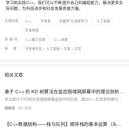
学习和实践C++，我们可以不断提升自己的编程能力，解决更多实
际问题，为科技进步和社会发展贡献力量。
文章标签：
C++
开发者
机器学习/深度学习
人工智能
开发框架
关键词：
C++魅力实践
C++深邃
来 源：
开发者社区
>
人工智能
>
文章
> 正文
相关文章
基于 C++ 的 KD 树算法在监控局域网屏幕中的理论剖析与工程实践研究
本文探讨了KD树在局域网屏幕监控中的应用，通过C++实现其构建与查询功能，显著提升多维数据处理效率。KD树作为一种二叉空间划分结构，适用于屏幕图像特征匹配、异常画面检测及数据压缩传输优化等场景。相比传统方法，基于KD树的方案检索效率提升2-3个数量级，但高维数据退化和动态更新等问题仍需进一步研究。未来可通过融合其他数据结构、引入深度学习及开发增量式更新算法等方式优化性能。
陌陌谣
331
【C++数据结构——栈与队列】顺序栈的基本运算（头歌实践教学平台习题）【合集】