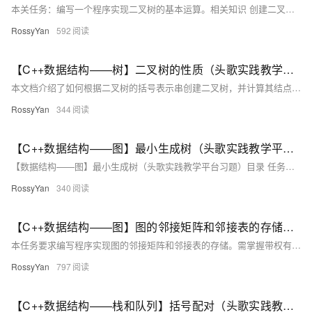
本关任务：编写一个程序实现二叉树的基本运算。​ 相关知识 创建二叉树 销毁二叉树 查找结点 求二叉树的高度 输出二叉树 //二叉树节点结构体定义 structTreeNode{ intval; TreeNode*left; TreeNode*right; TreeNode(intx):val(x),left(NULL),right(NULL){} }; 创建二叉树 //创建二叉树函数（简单示例，手动构建） TreeNode*create
RossyYan
592
【C++数据结构——树】二叉树的性质（头歌实践教学平台习题）【合集】
本文档介绍了如何根据二叉树的括号表示串创建二叉树，并计算其结点个数、叶子结点个数、某结点的层次和二叉树的宽度。主要内容包括： 1. **定义二叉树节点结构体**：定义了包含节点值、左子节点指针和右子节点指针的结构体。 2. **实现构建二叉树的函数**：通过解析括号表示串，递归地构建二叉树的各个节点及其子树。 3. **使用示例**：展示了如何调用 `buildTree` 函数构建二叉树并进行简单验证。 4. **计算二叉树属性**： - 计算二叉树节点个数。 - 计算二叉树叶子节点个数。 - 计算某节点的层次。 - 计算二叉树的宽度。 最后，提供了测试说明及通关代
RossyYan
344
【C++数据结构——图】最小生成树（头歌实践教学平台习题） 【合集】
【数据结构——图】最小生成树（头歌实践教学平台习题）目录 任务描述 相关知识 测试说明 我的通关代码: 测试结果：【合集】任务描述 本关任务：编写一个程序求图的最小生成树。相关知识 为了完成本关任务，你需要掌握：1.建立邻接矩阵，2.Prim算法。建立邻接矩阵 上述带权无向图对应的二维数组，根据它建立邻接矩阵，如图1建立下列邻接矩阵。注意：INF表示无穷大，表示整数：32767 intA[MAXV][MAXV];Prim算法 普里姆(Prim)算法是一种构造性算法，从候选边中挑
RossyYan
340
【C++数据结构——图】图的邻接矩阵和邻接表的存储（头歌实践教学平台习题）【合集】
本任务要求编写程序实现图的邻接矩阵和邻接表的存储。需掌握带权有向图、图的邻接矩阵及邻接表的概念。邻接矩阵用于表示顶点间的连接关系，邻接表则通过链表结构存储图信息。测试输入为图的顶点数、边数及邻接矩阵，预期输出为Prim算法求解结果。通关代码提供了完整的C++实现，包括输入、构建和打印邻接矩阵与邻接表的功能。
RossyYan
797
【C++数据结构——栈和队列】括号配对（头歌实践教学平台习题）【合集】