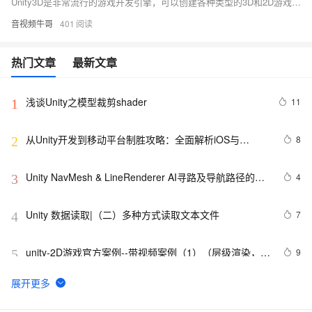
Unity3D是非常流行的游戏开发引擎，可以创建各种类型的3D和2D游戏或其他互动应用程序。常见使用场景如下：
音视频牛哥
401
热门文章
最新文章
浅谈Unity之模型裁剪shader
11
1
从Unity开发到移动平台制胜攻略：全面解析iOS与
8
2
Android应用发布流程，助你轻松掌握跨平台发布技巧，
打造爆款手游不是梦——性能优化、广告集成与内购设置
Unity NavMesh & LineRenderer AI寻路及导航路径的绘
4
3
全包含
制
Unity 数据读取|（二）多种方式读取文本文件
7
4
unity-2D游戏官方案例--带视频案例（1）（层级渲染，物
9
5
理碰撞，粒子动画，UI等多位基础一体化）
构建ASP.NET MVC4+EF5+EasyUI+Unity2.x注入的后台
1
6
管理系统（26）-权限管理系统-分配角色给用户