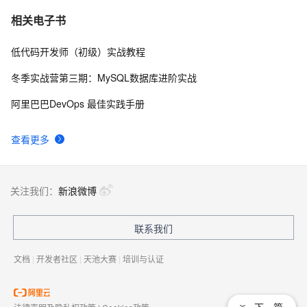
[Unity3d]脚本相互调用以及控制
571
7
相关电子书
低代码开发师（初级）实战教程
透视与正交之外的奇妙视界：深入解析Unity游戏开发中
13
8
的相机与视角控制艺术，探索打造沉浸式玩家体验的奥
冬季实战营第三期：MySQL数据库进阶实战
秘与技巧
unity3d 学习笔记（两）
3
9
阿里巴巴DevOps 最佳实践手册
unity3d UGUI的down与up弹窗，松开时关闭窗口处理
458
10
查看更多
机制
关注我们：
新浪微博
联系我们
文档
|
开发者社区
|
天池大赛
|
培训与认证