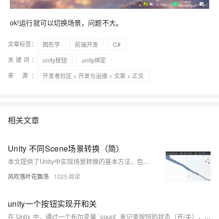
ok!运行就可以切换场景，问题不大。
文章标签：
图形学
前端开发
C#
关键词：
unity按钮
unity绑定
来 源：
开发者社区
>
开发与运维
>
文章
> 正文
相关文章
Unity 不同Scene场景转换（简）
本文提供了Unity中实现场景转换的基本方法，包括编写传送脚本、创建传送门和玩家对象，并通过触发器实现玩家触碰传送门时切换到另一个场景的功能。
风吹落叶花飘荡
1025
unity一个按钮实现开和关
在 Unity 中，通过一个布尔变量 `count` 来记录按钮的状态（开/关），并在点击事件中根据该变量的值执行不同操作。代码示例展示了两种方法：一种是通过计数器的奇偶性判断状态，另一种是直接取反布尔变量。每次点击后更新状态变量，从而实现按钮的开/关切换。