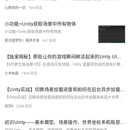
心疼你的一切
799
小功能⭐️Unity获取场景中所有物体
小功能⭐️Unity获取场景中所有物体
星河造梦坊丨程序开发
467
【独家揭秘】那些让你的游戏瞬间鲜活起来的Unity UI动画技巧：从零开始打造动态按钮，提升玩家交互体验的绝招大公开！
【9月更文挑战第1天】在游戏开发领域，Unity 是最受欢迎的游戏引擎之一，其强大的跨平台发布能力和丰富的功能集让开发者能够迅速打造出高质量的游戏。优秀的 UI 设计对于游戏至关重要，尤其是在手游市场，出色的 UI 能给玩家留下深刻的第一印象。Unity 的 UGUI 系统提供了一整套解决方案，包括 Canvas、Image 和 Button 等组件，支持添加各种动画效果。
土木林森
1464
【Unity实战】切换场景加载进度和如何在后台异步加载具有庞大世界的游戏场景，实现无缝衔接（附项目源码）
【Unity实战】切换场景加载进度和如何在后台异步加载具有庞大世界的游戏场景，实现无缝衔接（附项目源码）
向宇it
2364
初识Unity——基本模型、场景操作、世界坐标系和局部坐标系
初识Unity——基本模型、场景操作、世界坐标系和局部坐标系