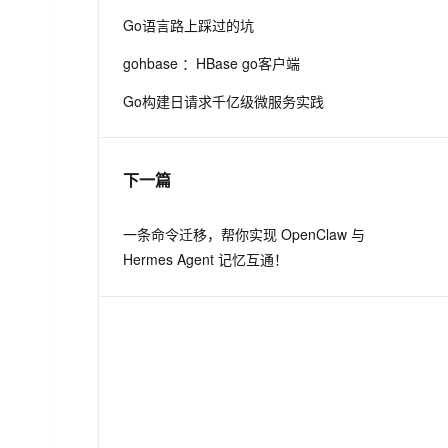
Go语言路上踩过的坑
息提取
与 AI 智能体进行实时音视频通话
gohbase ：HBase go客户端
从文本、图片、视频中提取结构化的属性信息
构建支持视频理解的 AI 音视频实时通话应用
Go构建日请求千亿级微服务实践
t.diy 一步搞定创意建站
构建大模型应用的安全防护体系
通过自然语言交互简化开发流程,全栈开发支持
通过阿里云安全产品对 AI 应用进行安全防护
下一篇
一条命令迁移，帮你实现 OpenClaw 与
Hermes Agent 记忆互通！