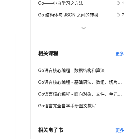
安全
Go——小白学习之方法
我要投诉
e-1.1-I2V
Cosyvoice-V3-Flash
1
PolarDB
上云场景组合购
Milvus 弹性伸缩功能新增节
伴
漫剧创作，剧本、分镜、视频高效生成
100%兼容MySQL、PostgreSQL，兼容Oracle，支持集中和分布式
覆盖90%+业务场景，专享组合折扣价
点支持范围
畅自然，细节丰富
高表现力语音合成大模型，语音克隆听感自然
VPN
Go 结构体与 JSON 之间的转换
7
ernetes 版 ACK
云聚AI 严选权益
AI 原生数据库服务发布
SSL 证书
在 Go 语言中使用 exec 包执行 Shell 
2
2V
Fun-ASR
，一键激活高效办公新体验
理容器应用的 K8s 服务
精选AI产品，从模型到应用全链提效
Agent 数据网关
命令（上）
文戏情感细腻自然，动作戏激烈拳拳到肉，实现更强表演能力
支持中英文自由切换，具备更强的噪声鲁棒性
堡垒机
Go 数组计算(2)
640
AI 用量加速计划
云原生数据库 PolarDB
防火墙
、识别商机，让客服更高效、服务更出色。
详解go语言的array和slice 【二】
新老同享，达量后返
Agentic Database 发布
3
相关课程
更多
主机安全
应用
Go语言核心编程 - 数据结构和算法
千问办公
NEW
AI 应用及服务市场
的智能体编程平台
一站式AI生产力平台
Go语言核心编程 - 基础语法、数组、切片、Map
AI 应用
伶鹊
Go语言核心编程 - 面向对象、文件、单元测试、反射、TCP编程
企业级人与Agent协作平台，接入和调度多个数字员工
智能客服平台，对话机器人、对话分析、智能外呼
大模型
Go语言完全自学手册图文教程
大模型服务平台百炼 - 全妙
自然语言处理
应用创作平台
多模态内容创作工具，已接入 DeepSeek
数据标注
相关电子书
更多
机器学习