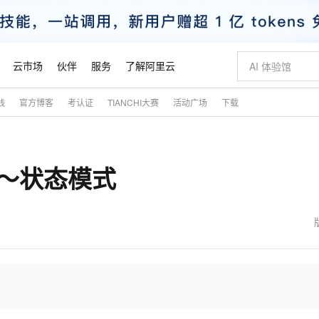
云市场
伙伴
服务
了解阿里云
践
官方博客
考认证
TIANCHI大赛
活动广场
下载
AI 特惠
数据与 API
成为产品伙伴
企业增值服务
最佳实践
价格计算器
AI 场景体
基础软件
产品伙伴合
阿里云认证
市场活动
配置报价
大模型
自助选配和估算价格
新方式
睿译宝，AI翻译排版一步到位
智启 AI 普惠权益
产品生态集成认证中心
企业支持计划
云上春晚
域名与网站
千问官方 MaaS 平台，为开发者和 Agent 而生，新用户赠送 1 亿 + tokens 额度
Qwen Aud
AI Coding
阿里云Maa
2026 阿里云
云服务器 E
为企业打
数据集
Windows
大模型认证
模型
NEW
NEW
型～状态模式
交付可用成果
值低价云产品抢先购
上传文档即自动完成翻译和格式还原
至高享 1亿+免费 tokens，加速 Al 应用落地
提供智能易用的域名与建站服务
智能编程，一键
安全可靠、
产品生态伙伴
专家技术服务
云上奥运之旅
弹性计算合作
阿里云中企出
手机三要素
宝塔 Linux
全部认证
价格优势
有专属领域专家
GLM-5.2：长任务时代开源旗舰模型
阿里云 OPC 创新助力计划
千问大模型
即刻拥有 DeepS
AI 电商营销
对象存储 O
大模型
产品生态伙伴工作台
企业增值服务台
云栖战略参考
云存储合作计
云栖大会
身份实名认证
CentOS
训练营
推动算力普惠，释放技术红利
最高返9万
多领域专家智能体,一键组建 AI 虚拟交付团队
快速构建应用程序和网站，即刻迈出上云第一步
至高百万元 Token 补贴，加速一人公司成长
多元化、高性能、安全可靠的大模型服务
真正可用的 1M 上下文,一次完成代码全链路开发
轻松解锁专属 Dee
从图文生成到
云上的中国
数据库合作计
活动全景
短信
Docker
图片和
站式影视创作平台
Hermes Agent，打造自进化智能体
Token Plan 模型订阅计划
数字证书管理服务（原SSL证书）
5 分钟轻松部署
AI 广告创作
无影云电脑
企业成长
NEW
信息公告
看见新力量
云网络合作计
OCR 文字识别
JAVA
证享300元代金券
可视化编排打通从文字构思到成片全链路闭环
全托管，含MySQL、PostgreSQL、SQL Server、MariaDB多引擎
自主进化，持久记忆，越用越聪明
Qwen3.8-Max 首发尝鲜，限时加量 10 倍，夜间低至2折
实现全站HTTPS，呈现可信的WEB访问
图文、视频一
随时随地安
魔搭 Mode
Kimi-K3
HappyHors
NEW
loud
服务实践
官网公告
金融模力时刻
Salesforce O
版
发票查验
全能环境
Claude Code + GStack 打造工程团队
千问办公，限时限量积分加倍
Qoder
低代码高效构
AI 建站
短信服务
型
NEW
作计划
Kimi 最新旗舰模型，长程编程与推理利器
让文字生成流
计划
创新中心
魔搭 ModelSc
健康状态
理服务
让AI从“聊天伙伴”进化为能干活的“数字员工”
安装技能 GStack，拥有专属 AI 工程团队
你的AI工作搭子，覆盖日常办公高频场景
面向真实软件的智能体编程平台
0 代码专业建
客户案例
天气预报查询
操作系统
态合作计划