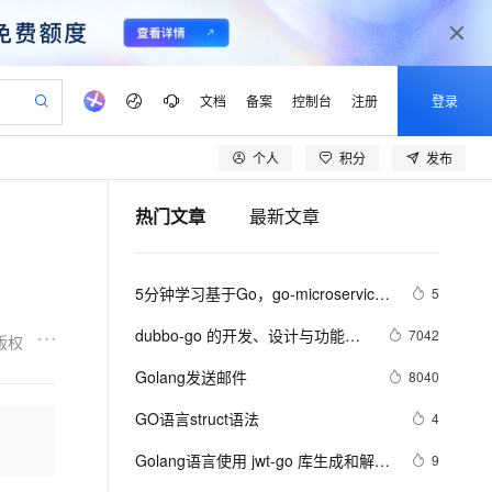
文档
备案
控制台
注册
登录
个人
积分
发布
验
作计划
器
AI 活动
专业服务
服务伙伴合作计划
开发者社区
加入我们
产品动态
服务平台百炼
阿里云 OPC 创新助力计划
热门文章
最新文章
一站式生成采购清单，支持单品或批量购买
io：打造专属 AI 语音助手
S产品伙伴计划（繁花）
峰会
CS
造的大模型服务与应用开发平台
一句话生成原生可编辑精美 PPT 文稿
AI 生产力先锋
Al MaaS 服务伙伴赋能合作
域名
博文
Careers
至高可申请百万元
Qwen3.8-Max 模型上线
开启高性价比 AI 编程新体验
弹性可伸缩的云计算服务
Qwen-Audio-3.0-Realtime 端到端实时语音角色扮演
输入一句话想法, 轻松生成专业的 PPT
先锋实践拓展 AI 生产力的边界
Token 补贴，五大权
计划
海大会
伙伴信用分合作计划
商标
问答
社会招聘
5分钟学习基于Go，go-microservice-
5
益加速 OPC 成功
eek-V4-Pro
SS
一键部署幻兽帕鲁游戏服务器
飞天发布时刻
HOT
Open Search 向量检索版支
划
备案
电子书
校园招聘
template，Minke的微服务
pSeek-V4-Pro
视频创作，一键激活电商全链路生产力
稳定、安全、高性价比、高性能的云存储服务
一键购买专属联机服务器，轻松开启游戏
所见，即是所愿
持视频检索 Pipeline 功能
更多支持
dubbo-go 的开发、设计与功能介
7042
版权
划
公司注册
镜像站
视频生成
语音识别与合成
绍
专属 QwenPaw
漫剧工坊：一站式动画创作平台
AI 实训营
HOT
应用身份服务 (IDaaS)
Golang发送邮件
8040
合作伙伴培训与认证
划
上云迁移
站生成，高效打造优质广告素材
全接入的云上超级电脑
从聊天伙伴进化为能主动干活的本地数字员工
快速生产连贯的高质量长漫剧
从基础到进阶，Agent 创客手把手教你
OpenClaw 管理能力上线
lScope
我要反馈
e-1.1-T2V
Qwen3-TTS-Flash
GO语言struct语法
4
查询合作伙伴
n Alibaba Cloud ISV 合作
代维服务
建企业门户网站
10 分钟搭建微信、支付宝小程序
MaxCompute MaxFrame 提
畅细腻的高质量视频
离线语音合成大模型，多语言方言自适应，低延迟高稳定
创新加速
Golang语言使用 jwt-go 库生成和解析 
ope
登录合作伙伴管理后台
9
我要建议
站，无忧落地极速上线
以可视化方式快速构建移动和 PC 门户网站
国内短信简单易用，安全可靠，秒级触达，全球覆盖200+国家和地区。
高效部署网站，快速应用到小程序
供自动弹性内存功能
token