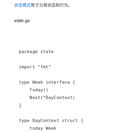
存储
天池大赛
Qwen3.7-Plus
云解析DNS
解决方案免费试用 新老
状态模式
用于分离状态和行为。
电子合同
最高领取价值200元试用
能看、能想、能动手的多模
安全
网络与CDN
AI 算法大赛
畅捷通
state.go
大数据开发治理平台 Data
AI 产品 免费试用
网络
安全
云开发大赛
Qwen3-VL-Plus
Tableau 订阅
1亿+ 大模型 tokens 和 
可观测
入门学习赛
中间件
AI空中课堂在线直播课
云防火墙
140+云产品 免费试用
上云与迁云
云原生的云上边界网络安全
产品新客免费试用，最长1
数据库
生态解决方案
大模型服务
企业出海
大模型ACA认证体验
大数据计算
助力企业全员 AI 认知与能
行业生态解决方案
千问AI平台-Token Plan
政企业务
媒体服务
开发者生态解决方案
企业服务与云通信
千问AI平台-模型体验
AI 开发和 AI 应用解决
在线体验全尺寸、多种模态
域名与网站
Happy 系列大模型
终端用户计算
Serverless
开发工具