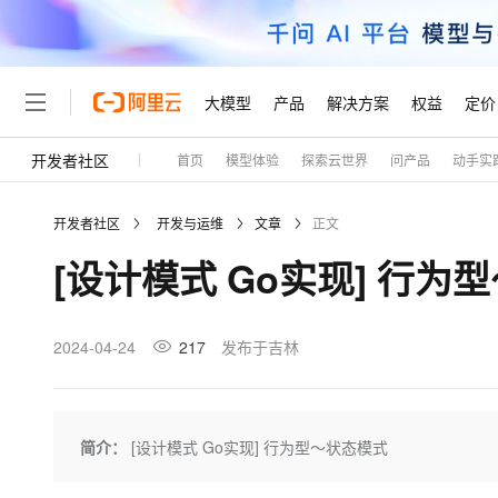
大模型
产品
解决方案
权益
定价
开发者社区
首页
模型体验
探索云世界
问产品
动手实
大模型
产品
解决方案
权益
定价
云市场
伙伴
服务
了解阿里云
精选产品
精选解决方案
普惠上云
产品定价
精选商城
成为销售伙伴
售前咨询
为什么选择阿里云
千问AI平台
开发者社区
开发与运维
文章
正文
了解云产品的定价详情
大模型服务平台百炼
千问办公，解锁你的工作
普惠上云 官方力荐
分销伙伴
在线服务
网站建设
什么是云计算
大
[设计模式 Go实现] 行为
大模型服务与应用平台
企业级Agent产品，直接
云服务器38元/年起，超
咨询伙伴
多端小程序
技术领先
云上成本管理
售后服务
轻量应用服务器
Agency Agents：拥
官方推荐返现计划
大模型
精选产品
精选解决方案
Salesforce 国际版订阅
稳定可靠
管理和优化成本
推荐新用户得奖励，单订单
销售伙伴合作计划
2024-04-24
217
发布于吉林
自助服务
友盟天域
安全合规
人工智能与机器学习
AI
文本生成
云数据库 RDS
HappyHorse 打造一
云工开物
无影生态合作计划
在线服务
观测云
分析师报告
高校专属算力普惠，学生认
计算
互联网应用开发
Qwen3.8-Max
HOT
Salesforce On Alibaba C
工单服务
Tuya 物联网平台阿里云
研究报告与白皮书
人工智能平台 PAI
快速拥有专属 OpenClaw
简介：
[设计模式 Go实现] 行为型～状态模式
大模
Consulting Partner 合
大数据
容器
智能体时代全能旗舰模型
免费试用
短信专区
一站式AI开发、训练和推
蓝凌 OA
AI 大模型销售与服务生
现代化应用