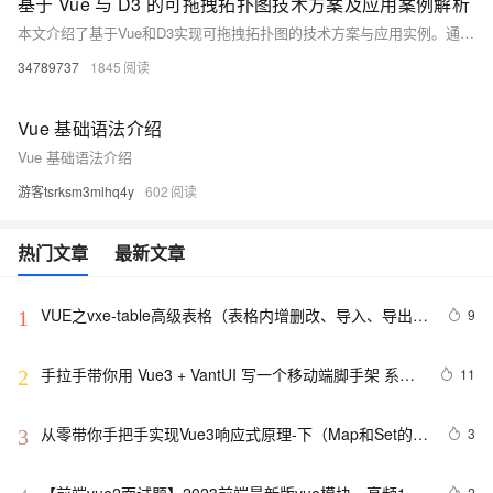
基于 Vue 与 D3 的可拖拽拓扑图技术方案及应用案例解析
本文介绍了基于Vue和D3实现可拖拽拓扑图的技术方案与应用实例。通过Vue构建用户界面和交互逻辑，结合D3强大的数据可视化能力，实现了力导向布局、节点拖拽、交互事件等功能。文章详细讲解了数据模型设计、拖拽功能实现、组件封装及高级扩展（如节点类型定制、连接样式优化等），并提供了性能优化方案以应对大数据量场景。最终，展示了基础网络拓扑、实时更新拓扑等应用实例，为开发者提供了一套完整的实现思路和实践经验。
34789737
1845
Vue 基础语法介绍
Vue 基础语法介绍
游客tsrksm3mlhq4y
602
热门文章
最新文章
VUE之vxe-table高级表格（表格内增删改、导入、导出、
9
1
自定义打印、列设置隐藏显示等）用法
手拉手带你用 Vue3 + VantUI 写一个移动端脚手架 系列
11
2
二 （页面布局与兼容）
从零带你手把手实现Vue3响应式原理-下（Map和Set的处
3
3
理）
2