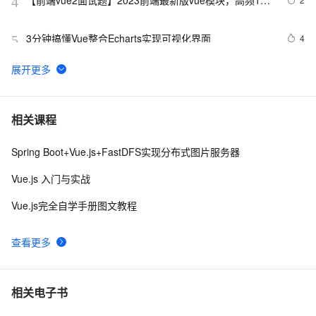
【前端vue2面试题】2023前端最新版vue模块，高频17
4
问(上)
3分钟搞懂Vue整合Echarts实现可视化界面
4
5
解决vue3使用element-ui
5
6
前端组件之Bootstrap与Ant design of Vue
6
7
相关课程
Spring Boot+Vue.js+FastDFS实现分布式图片服务器
vue3源码解析 --- 组件渲染：vnode 到真实 DOM 是如何
2
8
转变的
Vue.js 入门与实战
Ant Design Vue中TreeSelect详解
7
9
Vue.js完全自学手册图文教程
Vue 结合html2canvas和jsPDF实现html页面转pdf 
2
10
查看更多
相关电子书