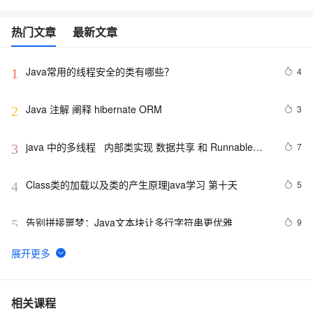
热门文章
最新文章
Java常用的线程安全的类有哪些？
4
1
Java 注解 阐释 hibernate ORM
3
2
java 中的多线程   内部类实现 数据共享 和 Runnable实
7
3
现数据共享
Class类的加载以及类的产生原理java学习 第十天
5
4
告别拼接噩梦：Java文本块让多行字符串更优雅  
9
5
【JavaWeb】一文搞懂Java过滤器与拦截器的区别
9
6
Java编程中容易忽略的细节总结
5
7
相关课程