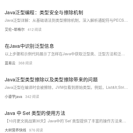
Java泛型编程：类型安全与擦除机制
Java泛型详解：从基础语法到类型擦除机制，深入解析通配符与PECS原则，探讨运行时类型获取技巧及最佳实践，助你掌握泛型精髓，写出更安全、灵活的代码。
艾伦~耶格尔
412
在Java中识别泛型信息
以上步骤和示例代码展示了怎样在Java中获取泛型类、泛型方法和泛型字段的类型参数信息。这些方法利用Java的反射API来绕过类型擦除的限制并访问运行时的类型信息。这对于在运行时进行类型安全的操作是很有帮助的，比如在创建类型安全的集合或者其他复杂数据结构时处理泛型。注意，过度使用反射可能会导致代码难以理解和维护，因此应该在确有必要时才使用反射来获取泛型信息。
蓝易云
368
Java泛型类型擦除以及类型擦除带来的问题
Java泛型在编译时会被擦除，JVM仅看到原始类型。例如，List&lt;String&gt;和List&lt;Integer&gt;在运行时均变为List。通过反射可绕过泛型限制添加任意类型元素，说明泛型信息仅存在于编译阶段。泛型擦除后保留的原始类型通常为Object，若有限定则使用限定类型。此机制引发了一些类型安全问题，但通过编译期检查可在一定程度上避免错误。
小鎏学java
342
Java 中 Set 类型的使用方法
【10月更文挑战第30天】Java中的`Set`类型提供了丰富的操作方法来处理不重复的元素集合，开发者可以根据具体的需求选择合适的`Set`实现类，并灵活运用各种方法来实现对集合的操作和处理。
大树营养快线
976