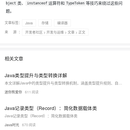
类、
运算符和
等技巧来绕过这些问
bject
instanceof
TypeToken
题。
文章标签：
Java
存储
编译器
来 源：
开发者社区
>
开发与运维
>
文章
> 正文
相关文章
Java类型提升与类型转换详解
本文详解Java中的类型提升与类型转换机制，涵盖类型提升规则、自动类型转换（隐式转换）和强制类型转换（显式转换）的使用场景与注意事项。内容包括类型提升在表达式运算中的作用、自动转换的类型兼容性规则，以及强制转换可能引发的数据丢失和运行时错误。同时提供多个代码示例，帮助理解byte、short、char等类型在运算时的自动提升行为，以及浮点数和整型之间的转换技巧。最后总结了类型转换的最佳实践，如避免不必要的转换、使用显式转换提高可读性、金融计算中使用BigDecimal等，帮助开发者写出更安全、高效的Java代码。
迷你熊爱你
611
Java记录类型（Record）：简化数据载体类
Java记录类型（Record）：简化数据载体类
Java时光
670