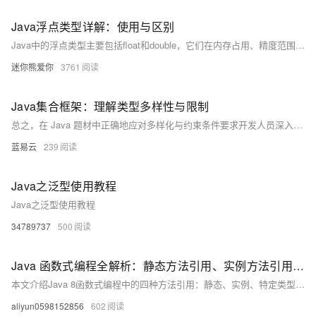
Java浮点类型详解：使用与区别
Java中的浮点类型主要包括float和double，它们在内存占用、精度范围和使用场景上有显著差异。float占用4字节，提供约6-7位有效数字；double占用8字节，提供约15-16位有效数字。float适合内存敏感或精度要求不高的场景，而double精度更高，是Java默认的浮点类型，推荐在大多数情况下使用。两者都存在精度限制，不能用于需要精确计算的金融领域。比较浮点数时应使用误差范围或BigDecimal类。科学计算和工程计算通常使用double，而金融计算应使用BigDecimal。
迷你熊爱你
3761
Java集合框架：理解类型多样性与限制
总之，在 Java 题材中正确地应对多样化与约束条件要求开发人员深入理解面向对象原则、范式编程思想以及JVM工作机理等核心知识点。通过精心设计与周密规划能够有效地利用 Java 高级特征打造出既健壮又灵活易维护系统软件产品。
蓝易云
239
Java之泛型使用教程
Java之泛型使用教程
34789737
500
Java 函数式编程全解析：静态方法引用、实例方法引用、特定类型方法引用与构造器引用实战教程
本文介绍Java 8函数式编程中的四种方法引用：静态、实例、特定类型及构造器引用，通过简洁示例演示其用法，帮助开发者提升代码可读性与简洁性。
aliyun0598152856
602