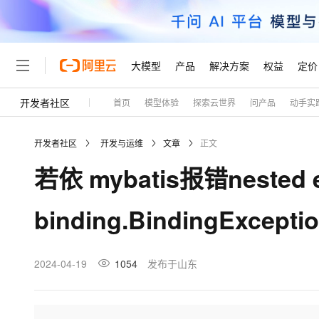
大模型
产品
解决方案
权益
定价
开发者社区
首页
模型体验
探索云世界
问产品
动手实
大模型
产品
解决方案
权益
定价
云市场
伙伴
服务
了解阿里云
精选产品
精选解决方案
普惠上云
产品定价
精选商城
成为销售伙伴
售前咨询
为什么选择阿里云
千问AI平台
开发者社区
开发与运维
文章
正文
了解云产品的定价详情
大模型服务平台百炼
千问办公，解锁你的工作
普惠上云 官方力荐
分销伙伴
在线服务
网站建设
什么是云计算
大
若依 mybatis报错nested exc
大模型服务与应用平台
企业级Agent产品，直接
云服务器38元/年起，超
咨询伙伴
多端小程序
技术领先
云上成本管理
售后服务
轻量应用服务器
Agency Agents：拥
官方推荐返现计划
大模型
精选产品
精选解决方案
Salesforce 国际版订阅
稳定可靠
binding.BindingExcepti
管理和优化成本
推荐新用户得奖励，单订单
销售伙伴合作计划
自助服务
友盟天域
安全合规
人工智能与机器学习
AI
文本生成
云数据库 RDS
HappyHorse 打造一
云工开物
无影生态合作计划
在线服务
观测云
分析师报告
高校专属算力普惠，学生认
计算
互联网应用开发
2024-04-19
1054
发布于山东
Qwen3.8-Max
HOT
Salesforce On Alibaba C
工单服务
Tuya 物联网平台阿里云
研究报告与白皮书
人工智能平台 PAI
快速拥有专属 OpenClaw
大模
Consulting Partner 合
大数据
容器
智能体时代全能旗舰模型
免费试用
短信专区
一站式AI开发、训练和推
蓝凌 OA
AI 大模型销售与服务生
现代化应用