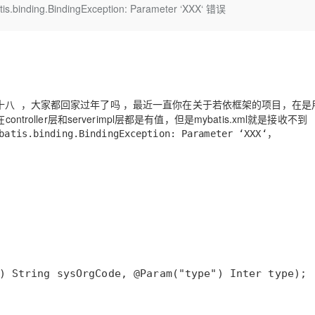
Deepseek-v4-pro
HappyHors
is.binding.BindingException: Parameter ‘XXX‘ 错误
同享
万小智 AI 建站低至 15元/月
Qoder CN
AI 短剧/漫剧
云原生数据库 
快递物流查询
WordPress
成为服务伙
高校合作
点，立即开启云上创新
覆盖公网/内网、递归/权威、移动APP等全场景解析服务
送.CN域名，送备案服务码
基于千问大模型等，支持代码智能生成、研发智能问答
AI助力短剧
态智能体模型
旗舰 MoE 大模型，百万上下文与顶尖推理能力
图生视频，流
Ubuntu
服务生态伙伴
云工开物
企业应用
Works
Night Plan 支持 Qwen 3.8-Max
云原生大数据计算服务 MaxCompute
AI 办公
容器服务 Kub
NEW
GLM-5.2
Wan2.7-T
Red Hat
30+ 款产品免费体验
Data Agent 驱动的一站式 Data+AI 开发治理平台
夜间 5 折，Qwen/Meoo/TokenPlan 客户专享
面向分析的企业级SaaS模式云数据仓库
AI智能应用
提供一站式管
科研合作
视觉 Coding、空间感知、多模态思考等全面升级
1M上下文，专为长程任务能力而生
ERP
堂（旗舰版）
SUSE
智能客服
，大家都回家过年了吗 ，最近一直你在关于若依框架的项目，在是
二十八
CRM
防护产品
2个月
自动承接线索
troller层和serverimpl层都是有值，但是mybatis.xml就是接收不到
建站小程序
，
OA 办公系统
AI 应用构建
大模型原生
tis.binding.BindingException: Parameter ‘XXX‘
力提升
财税管理
模板建站
Qoder
大模型服务平台百炼-应用模版
HOT
NEW
面向真实软件
个人版上线、团队版降价；千问3.8-Max首发发尝鲜
丰富多元化的应用模版和解决方案
400电话
定制建站
万有无界
大模型服务平台百炼-智能体
方案
广告营销
模板小程序
的模型效果
灵活可视化地构建企业级 Agent
定制小程序
秒悟
人工智能平台 PAI
APP 开发
云端极速 AI 
新一代 AI 视频生成模型，深度适配广告营销等场景
AI Native 的算法工程平台，一站式完成建模、训练、推理服务部署
) String sysOrgCode, @Param("type") Inter type);
建站系统