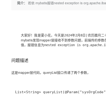
存储
天池大赛
Qwen3.7-Plus
简介：
若依 mybatis报错nested exception is org.apache.ibat
云解析DNS
解决方案免费试用 新老
电子合同
最高领取价值200元试用
能看、能想、能动手的多模
安全
网络与CDN
AI 算法大赛
畅捷通
大数据开发治理平台 Data
AI 产品 免费试用
网络
安全
云开发大赛
Qwen3-VL-Plus
Tableau 订阅
1亿+ 大模型 tokens 和 
可观测
入门学习赛
中间件
AI空中课堂在线直播课
云防火墙
140+云产品 免费试用
大家好！我是夏小花，今天是
2024年2月8日|农历腊月
上云与迁云
云原生的云上边界网络安全
产品新客免费试用，最长1
数据库
mybatis发现mapper层接收不到参数问题，前端传的参数在con
生态解决方案
值，
大模型服务
报错信息为nested exception is org.apache.iba
企业出海
大模型ACA认证体验
大数据计算
助力企业全员 AI 认知与能
行业生态解决方案
千问AI平台-Token Plan
政企业务
媒体服务
问题描述
开发者生态解决方案
企业服务与云通信
千问AI平台-模型体验
AI 开发和 AI 应用解决
这是mapper层代码，queryList接口传递了两个参数，
在线体验全尺寸、多种模态
域名与网站
Happy 系列大模型
终端用户计算
List<String> queryList(@Param("sysOrgCode"
Serverless
开发工具