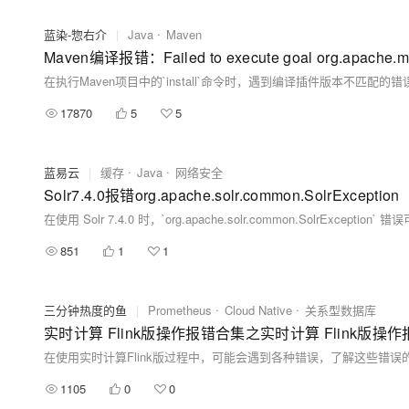
蓝染-惣右介
|
Java
Maven
17870
5
5
蓝易云
|
缓存
Java
网络安全
Solr7.4.0报错org.apache.solr.common.SolrException
851
1
1
三分钟热度的鱼
|
Prometheus
Cloud Native
关系型数据库
1105
0
0