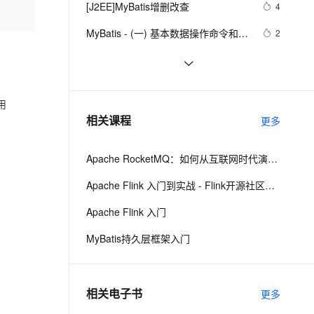
安全
[J2EE]MyBatis增删改查
我要投诉
e-1.1-I2V
Cosyvoice-V3-Flash
4
PolarDB
上云场景组合购
Milvus 弹性伸缩功能新增节
伴
漫剧创作，剧本、分镜、视频高效生成
100%兼容MySQL、PostgreSQL，兼容Oracle，支持集中和分布式
覆盖90%+业务场景，专享组合折扣价
点支持范围
畅自然，细节丰富
高表现力语音合成大模型，语音克隆听感自然
VPN
MyBatis - (一) 基本数据操作命令和简
2
单映射
ernetes 版 ACK
云聚AI 严选权益
AI 原生数据库服务发布
SSL 证书
【Mybatis】深入学习MyBatis：概
6
2V
Fun-ASR
，一键激活高效办公新体验
理容器应用的 K8s 服务
精选AI产品，从模型到应用全链提效
Agent 数据网关
述、主要特性以及配置与映射
文戏情感细腻自然，动作戏激烈拳拳到肉，实现更强表演能力
支持中英文自由切换，具备更强的噪声鲁棒性
堡垒机
Mybatis Plus | 快速入门
10
AI 用量加速计划
云原生数据库 PolarDB
用
防火墙
、识别商机，让客服更高效、服务更出色。
SSM Mybatis 批量插入 采用分批处理
新老同享，达量后返
Agentic Database 发布
5
相关课程
更多
一次500条
主机安全
应用
Apache RocketMQ：如何从互联网时代演进到云
千问办公
NEW
AI 应用及服务市场
的智能体编程平台
一站式AI生产力平台
Apache Flink 入门到实战 - Flink开源社区出品
AI 应用
伶鹊
Apache Flink 入门
企业级人与Agent协作平台，接入和调度多个数字员工
智能客服平台，对话机器人、对话分析、智能外呼
大模型
MyBatis持久层框架入门
大模型服务平台百炼 - 全妙
自然语言处理
应用创作平台
多模态内容创作工具，已接入 DeepSeek
数据标注
相关电子书
更多
机器学习