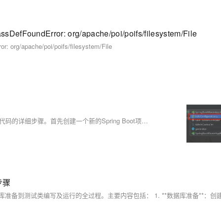
FoundError: org/apache/poi/poifs/filesystem/File
rg/apache/poi/poifs/filesystem/File
本文介绍了在Spring Boot项目中使用MyBatis Generator插件自动生成代码的详细步骤。首先创建一个新的Spring Boot项目，接着引入MyBatis Generator插件并配置`pom.xml`文件。然后删除默认的`application.properties`文件，创建`application.yml`进行相关配置，如设置Mapper路径和实体类包名。重点在于配置`generatorConfig.xml`文件，包括数据库驱动、连接信息、生成模型、映射文件及DAO的包名和位置。最后通过IDE配置运行插件生成代码，并在主类添加`@MapperScan`注解完成整合
步骤