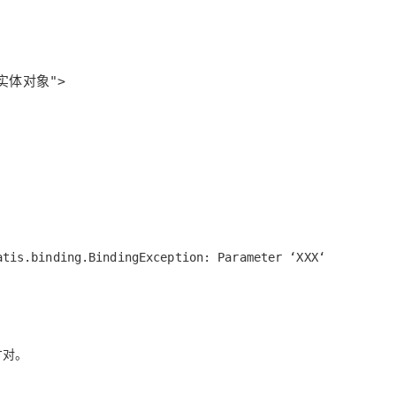
AI 应用
10分钟微调：让0.6B模型媲美235B模
多模态数据信
型
依托云原生高可用架构,实现Dify私有化部署
用1%尺寸在特定领域达到大模型90%以上效果
一个 AI 助手
超强辅助，Bol
即刻拥有 DeepSeek-R1 满血版
在企业官网、通讯软件中为客户提供 AI 客服
多种方案随心选，轻松解锁专属 DeepSeek
s.binding.BindingException: Parameter ‘XXX‘
才对。