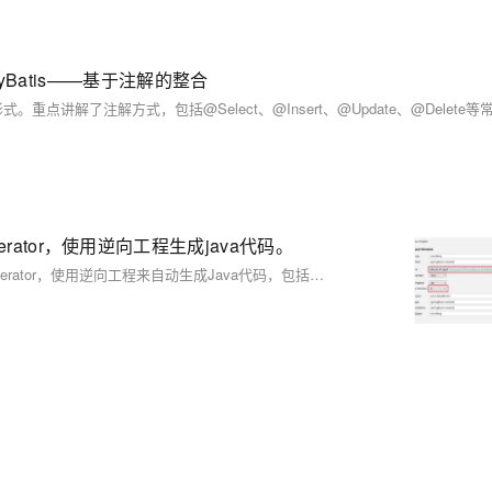
成MyBatis——基于注解的整合
 generator，使用逆向工程生成java代码。
这篇文章介绍了如何在Spring Boot项目中整合MyBatis和MyBatis Generator，使用逆向工程来自动生成Java代码，包括实体类、Mapper文件和Example文件，以提高开发效率。