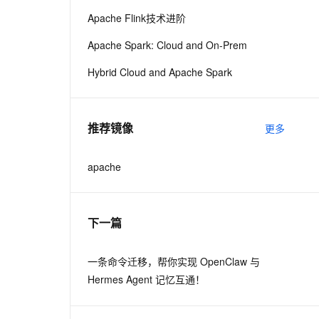
Apache Flink技术进阶
息提取
与 AI 智能体进行实时音视频通话
Apache Spark: Cloud and On-Prem
从文本、图片、视频中提取结构化的属性信息
构建支持视频理解的 AI 音视频实时通话应用
Hybrid Cloud and Apache Spark
t.diy 一步搞定创意建站
构建大模型应用的安全防护体系
通过自然语言交互简化开发流程,全栈开发支持
通过阿里云安全产品对 AI 应用进行安全防护
推荐镜像
更多
apache
下一篇
一条命令迁移，帮你实现 OpenClaw 与
Hermes Agent 记忆互通！