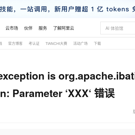
云市场
伙伴
服务
了解阿里云
践
官方博客
考认证
TIANCHI大赛
活动广场
下载
AI 特惠
数据与 API
成为产品伙伴
企业增值服务
最佳实践
价格计算器
AI 场景体
基础软件
产品伙伴合
阿里云认证
市场活动
配置报价
大模型
自助选配和估算价格
新方式
睿译宝，AI翻译排版一步到位
智启 AI 普惠权益
产品生态集成认证中心
企业支持计划
云上春晚
域名与网站
千问官方 MaaS 平台，为开发者和 Agent 而生，新用户赠送 1 亿 + tokens 额度
Qwen Aud
AI Coding
阿里云Maa
2026 阿里云
云服务器 E
为企业打
数据集
Windows
大模型认证
模型
NEW
NEW
eption is org.apache.ibati
交付可用成果
值低价云产品抢先购
上传文档即自动完成翻译和格式还原
至高享 1亿+免费 tokens，加速 Al 应用落地
提供智能易用的域名与建站服务
智能编程，一键
安全可靠、
产品生态伙伴
专家技术服务
云上奥运之旅
弹性计算合作
阿里云中企出
手机三要素
宝塔 Linux
全部认证
价格优势
有专属领域专家
GLM-5.2：长任务时代开源旗舰模型
阿里云 OPC 创新助力计划
千问大模型
即刻拥有 DeepS
AI 电商营销
对象存储 O
大模型
产品生态伙伴工作台
企业增值服务台
云栖战略参考
云存储合作计
云栖大会
身份实名认证
CentOS
训练营
on: Parameter ‘XXX‘ 错误
推动算力普惠，释放技术红利
最高返9万
多领域专家智能体,一键组建 AI 虚拟交付团队
快速构建应用程序和网站，即刻迈出上云第一步
至高百万元 Token 补贴，加速一人公司成长
多元化、高性能、安全可靠的大模型服务
真正可用的 1M 上下文,一次完成代码全链路开发
轻松解锁专属 Dee
从图文生成到
云上的中国
数据库合作计
活动全景
短信
Docker
图片和
站式影视创作平台
Hermes Agent，打造自进化智能体
Token Plan 模型订阅计划
数字证书管理服务（原SSL证书）
5 分钟轻松部署
AI 广告创作
无影云电脑
企业成长
NEW
信息公告
看见新力量
云网络合作计
OCR 文字识别
JAVA
证享300元代金券
可视化编排打通从文字构思到成片全链路闭环
全托管，含MySQL、PostgreSQL、SQL Server、MariaDB多引擎
自主进化，持久记忆，越用越聪明
Qwen3.8-Max 首发尝鲜，限时加量 10 倍，夜间低至2折
实现全站HTTPS，呈现可信的WEB访问
图文、视频一
随时随地安
魔搭 Mode
Kimi-K3
HappyHors
NEW
loud
服务实践
官网公告
金融模力时刻
Salesforce O
版
发票查验
全能环境
Claude Code + GStack 打造工程团队
千问办公，限时限量积分加倍
Qoder
低代码高效构
AI 建站
短信服务
型
NEW
作计划
Kimi 最新旗舰模型，长程编程与推理利器
让文字生成流
计划
创新中心
魔搭 ModelSc
健康状态
理服务
让AI从“聊天伙伴”进化为能干活的“数字员工”
安装技能 GStack，拥有专属 AI 工程团队
你的AI工作搭子，覆盖日常办公高频场景
面向真实软件的智能体编程平台
0 代码专业建
客户案例
天气预报查询
操作系统
态合作计划