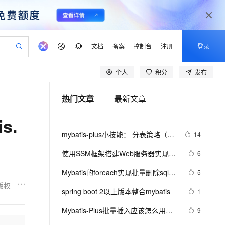
文档
备案
控制台
注册
登录
个人
积分
发布
验
作计划
器
AI 活动
专业服务
服务伙伴合作计划
开发者社区
加入我们
产品动态
服务平台百炼
阿里云 OPC 创新助力计划
热门文章
最新文章
一站式生成采购清单，支持单品或批量购买
io：打造专属 AI 语音助手
S产品伙伴计划（繁花）
峰会
CS
造的大模型服务与应用开发平台
一句话生成原生可编辑精美 PPT 文稿
AI 生产力先锋
Al MaaS 服务伙伴赋能合作
域名
博文
Careers
至高可申请百万元
Qwen3.8-Max 模型上线
s.
开启高性价比 AI 编程新体验
弹性可伸缩的云计算服务
Qwen-Audio-3.0-Realtime 端到端实时语音角色扮演
输入一句话想法, 轻松生成专业的 PPT
先锋实践拓展 AI 生产力的边界
Token 补贴，五大权
计划
海大会
伙伴信用分合作计划
商标
问答
社会招聘
mybatis-plus小技能： 分表策略（按
14
益加速 OPC 成功
eek-V4-Pro
SS
一键部署幻兽帕鲁游戏服务器
飞天发布时刻
HOT
Open Search 向量检索版支
划
备案
电子书
校园招聘
年分表和按月分表）
pSeek-V4-Pro
视频创作，一键激活电商全链路生产力
稳定、安全、高性价比、高性能的云存储服务
一键购买专属联机服务器，轻松开启游戏
所见，即是所愿
持视频检索 Pipeline 功能
更多支持
使用SSM框架搭建Web服务器实现登
6
划
公司注册
镜像站
视频生成
语音识别与合成
录功能(Spring+SpringMVC+Mybatis)
专属 QwenPaw
漫剧工坊：一站式动画创作平台
AI 实训营
HOT
应用身份服务 (IDaaS)
Mybatis的foreach实现批量删除sql写
5
合作伙伴培训与认证
划
上云迁移
站生成，高效打造优质广告素材
全接入的云上超级电脑
从聊天伙伴进化为能主动干活的本地数字员工
快速生产连贯的高质量长漫剧
从基础到进阶，Agent 创客手把手教你
OpenClaw 管理能力上线
法（上）
版权
lScope
我要反馈
e-1.1-T2V
Qwen3-TTS-Flash
spring boot 2以上版本整合mybatis
1
查询合作伙伴
n Alibaba Cloud ISV 合作
代维服务
建企业门户网站
10 分钟搭建微信、支付宝小程序
MaxCompute MaxFrame 提
畅细腻的高质量视频
离线语音合成大模型，多语言方言自适应，低延迟高稳定
创新加速
Mybatis-Plus批量插入应该怎么用
ope
登录合作伙伴管理后台
9
我要建议
站，无忧落地极速上线
以可视化方式快速构建移动和 PC 门户网站
国内短信简单易用，安全可靠，秒级触达，全球覆盖200+国家和地区。
高效部署网站，快速应用到小程序
供自动弹性内存功能
（下）