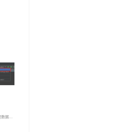
本文介绍了使用Java和IDEA进行数据库操作的详细步骤，涵盖从数据库准备到测试类编写及运行的全过程。主要内容包括： 1. **数据库准备**：创建数据库和表。 2. **查询数据库**：验证数据库是否可用。 3. **IDEA代码配置**：构建实体类并配置数据库连接。 4. **测试类编写**：编写并运行测试类以确保一切正常。