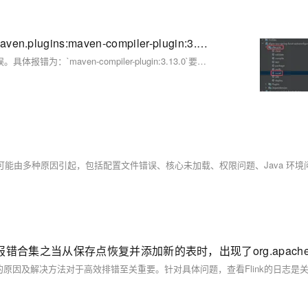
Maven编译报错：Failed to execute goal org.apache.maven.plugins:maven-compiler-plugin:3.13.0:compile 解决方案
在执行Maven项目中的`install`命令时，遇到编译插件版本不匹配的错误。具体报错为：`maven-compiler-plugin:3.13.0`要求Maven版本至少为3.6.3。解决方案是将Maven版本升级到3.6.3或降低插件版本。本文详细介绍了如何下载、解压并配置Maven 3.6.3，包括环境变量设置和IDEA中的Maven配置，确保项目顺利编译。