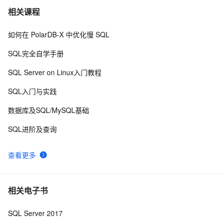
SQL Server Alert发送告警邮件少了的原因
2
7
相关课程
如何在 PolarDB-X 中优化慢 SQL
无法使用SQL login去登陆SQL Server - 
494
8
&#39;Password did not match&#39;
SQL完全自学手册
在打包程序中自动安装SQL Server数据库 .
3
9
SQL Server on Linux入门教程
SQL优化常用方法8
632
10
SQL入门与实践
数据库及SQL/MySQL基础
SQL进阶及查询
查看更多
相关电子书
SQL Server 2017