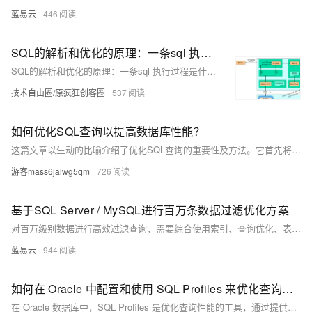
蓝易云
446
SQL的解析和优化的原理：一条sql 执行过程是什么？
SQL的解析和优化的原理：一条sql 执行过程是什么？
技术自由圈/原疯狂创客圈
537
如何优化SQL查询以提高数据库性能？
这篇文章以生动的比喻介绍了优化SQL查询的重要性及方法。它首先将未优化的SQL查询比作在自助餐厅贪多嚼不烂的行为，强调了只获取必要数据的必要性。接着，文章详细讲解了四种优化策略：**精简选择**（避免使用`SELECT *`）、**专业筛选**（利用`WHERE`缩小范围）、**高效联接**（索引和限制数据量）以及**使用索引**（加速搜索）。此外，还探讨了如何避免N+1查询问题、使用分页限制结果、理解执行计划以及定期维护数据库健康。通过这些技巧，可以显著提升数据库性能，让查询更高效流畅。
游客mass6jalwg5qm
726
基于SQL Server / MySQL进行百万条数据过滤优化方案
对百万级别数据进行高效过滤查询，需要综合使用索引、查询优化、表分区、统计信息和视图等技术手段。通过合理的数据库设计和查询优化，可以显著提升查询性能，确保系统的高效稳定运行。
蓝易云
944
如何在 Oracle 中配置和使用 SQL Profiles 来优化查询性能？
在 Oracle 数据库中，SQL Profiles 是优化查询性能的工具，通过提供额外统计信息帮助生成更有效的执行计划。配置和使用步骤包括：1. 启用自动 SQL 调优；2. 手动创建 SQL Profile，涉及收集、执行调优任务、查看报告及应用建议；3. 验证效果；4. 使用 `DBA_SQL_PROFILES` 视图管理 Profile。