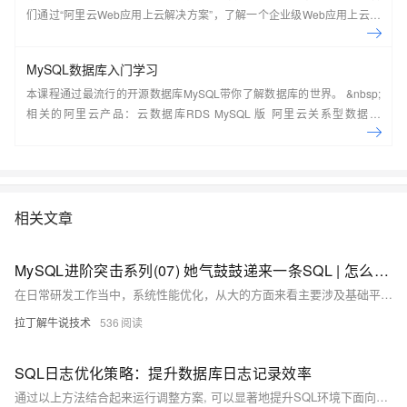
们通过“阿里云Web应用上云解决方案”，了解一个企业级Web应用上云的
常见架构，了解如何构建一个高可用、可扩展的企业级应用架构。
MySQL数据库入门学习
本课程通过最流行的开源数据库MySQL带你了解数据库的世界。 &nbsp;
相关的阿里云产品：云数据库RDS MySQL 版 阿里云关系型数据库
RDS（Relational Database Service）是一种稳定可靠、可弹性伸缩的在
线数据库服务，提供容灾、备份、恢复、迁移等方面的全套解决方案，彻
底解决数据库运维的烦恼。 了解产品详
情:&nbsp;https://www.aliyun.com/product/rds/mysql&nbsp;
相关文章
MySQL进阶突击系列(07) 她气鼓鼓递来一条SQL | 怎么看执行计划、SQL怎么优化?
在日常研发工作当中，系统性能优化，从大的方面来看主要涉及基础平台优化、业务系统性能优化、数据库优化。面对数据库优化，除了DBA在集群性能、服务器调优需要投入精力，我们研发需要负责业务SQL执行优化。当业务数据量达到一定规模后，SQL执行效率可能就会出现瓶颈，影响系统业务响应。掌握如何判断SQL执行慢、以及如何分析SQL执行计划、优化SQL的技能，在工作中解决SQL性能问题显得非常关键。
拉丁解牛说技术
536
SQL日志优化策略：提升数据库日志记录效率
通过以上方法结合起来运行调整方案, 可以显著地提升SQL环境下面向各种搜索引擎服务平台所需要满足标准条件下之数据库登记作业流程综合表现; 同时还能确保系统稳健运行并满越用户体验预期目标.