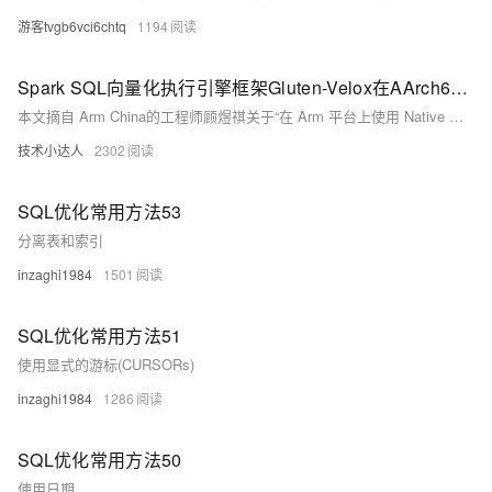
游客tvgb6vci6chtq
1194
Spark SQL向量化执行引擎框架Gluten-Velox在AArch64使能和优化
本文摘自 Arm China的工程师顾煜祺关于“在 Arm 平台上使用 Native 算子库加速 Spark”的分享，主要内容包括以下四个部分： 1.技术背景 2.算子库构成 3.算子操作优化 4.未来工作
技术小达人
2302
SQL优化常用方法53
分离表和索引
inzaghi1984
1501
SQL优化常用方法51
使用显式的游标(CURSORs)
inzaghi1984
1286
SQL优化常用方法50
使用日期