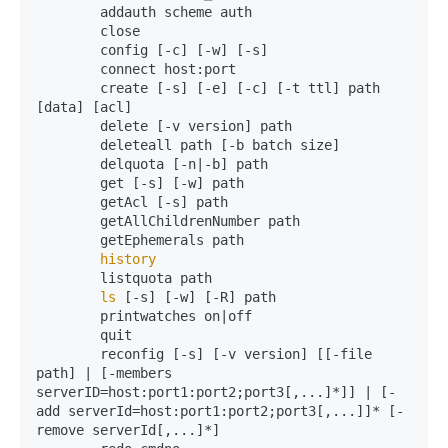
        addauth scheme auth

        close

        config [-c] [-w] [-s]

        connect host:port

        create [-s] [-e] [-c] [-t ttl] path 
[data] [acl]

        delete [-v version] path

        deleteall path [-b batch size]

        delquota [-n|-b] path

        get [-s] [-w] path

        getAcl [-s] path

        getAllChildrenNumber path

        getEphemerals path

history
        listquota path

ls
 [-s] [-w] [-R] path

        printwatches on|off

        quit

        reconfig [-s] [-v version] [[-file 
path] | [-members 
serverID=host:port1:port2;port3[,...]*]] | [-
add serverId=host:port1:port2;port3[,...]]* [-
remove serverId[,...]*]
