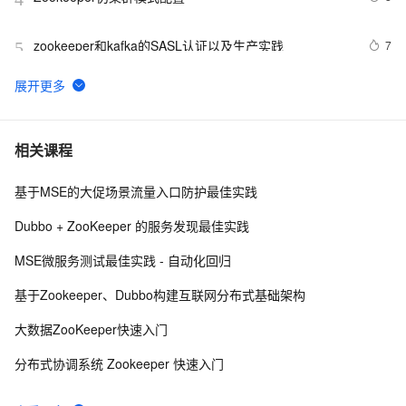
zookeeper和kafka的SASL认证以及生产实践
7
5
【机器学习技巧】回归模型的几个常用评估指标（R2、
18
6
Adjusted-R2、MSE、RMSE、MAE、MAPE）及其在
sklearn中的调用方式
微软 MSE Build 1.0.1959.0 最新版发布
14
7
相关课程
基于MSE的大促场景流量入口防护最佳实践
zookeeper部署安装
5
8
Dubbo + ZooKeeper 的服务发现最佳实践
基于阿里云微服务引擎 MSE 的全链路灰度实践
5
9
MSE微服务测试最佳实践 - 自动化回归
Apache ZooKeeper - 使用ZK实现分布式锁(非公平锁/公
4
10
基于Zookeeper、Dubbo构建互联网分布式基础架构
平锁/共享锁 )
大数据ZooKeeper快速入门
分布式协调系统 Zookeeper 快速入门