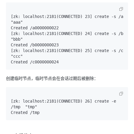
[zk: localhost:2181(CONNECTED) 23] create -s /a  
"aaa"

Created /a0000000022

[zk: localhost:2181(CONNECTED) 24] create -s /b  
"bbb"

Created /b0000000023

[zk: localhost:2181(CONNECTED) 25] create -s /c  
"ccc"

创建临时节点，临时节点会在会话过期后被删除：
[zk: localhost:2181(CONNECTED) 26] create -e 
/tmp  "tmp"
