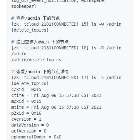
log_dir_event_notification, workspace, 
# 
查看/admin 下的节点
[zk: tcloud:2181(CONNECTED) 15] ls -w /admin

# 
递归查询/admin 下的节点
[zk: tcloud:2181(CONNECTED) 16] ls -R /admin

/admin

# 
查看/admin 下的节点详情
[zk: tcloud:2181(CONNECTED) 17] ls -s /admin

[delete_topics]

cZxid = 0x15

ctime = Fri Aug 06 15:57:38 CST 2021

mZxid = 0x15

mtime = Fri Aug 06 15:57:38 CST 2021

pZxid = 0x16

cversion = 1

dataVersion = 0

aclVersion = 0

ephemeralOwner = 0x0
