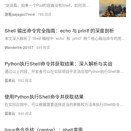
“说说看，如果一个Pod的容器没有Shell，如何测试它能否访问外网？”
游客jsajaypcl7mn4
788
Shell 输出命令完全指南：echo 与 printf 的深度剖析
本文深入解析了 Shell 编程中 `echo` 和 `printf` 两个核心输出命令的用法与区别。`echo` 简单易用，适合基础输出；`printf` 功能强大，支持复杂格式化。文章从语法、转义序列、高级技巧到实际应用场景（如日志记录、进度显示）逐一讲解，并对比两者的性能与适用场景，帮助开发者根据需求灵活选择。最后通过进阶技巧和常见问题解答，进一步提升对两者的掌握程度。
WanderInk-20107
946
Python执行Shell命令并获取结果：深入解析与实战
通过以上内容，开发者可以在实际项目中灵活应用Python执行Shell命令，实现各种自动化任务，提高开发和运维效率。
蓝易云
592
使用Python执行Shell命令并获取结果
在实际应用中，可以根据需要选择适当的参数和方法来执行Shell命令，并处理可能出现的各种情况。无论是系统管理、自动化任务还是数据处理，掌握这些技巧都将极大地提高工作效率。
蓝易云
846
linux命令总结（centos）：shell常用命令汇总，平时用不到，用到就懵逼忘了，于是专门写了这篇论文，【便持续更新】