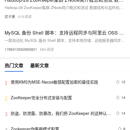
Hadoop-28 ZooKeeper集群 ZNode简介概念和测试 数据结构与监听机制 持久性节点 持久顺序节点 事务ID Watcher机制
武子康
419
MySQL 备份 Shell 脚本：支持远程同步与阿里云 OSS 备份
一款自动化 MySQL 备份 Shell 脚本，支持本地存储、远程服务器同步（SSH+rsync）、阿里云 OSS 备份，并自动清理过期备份。适用于数据库管理员和开发者，帮助确保数据安全。
1786310562865821
664
热门文章
最新文章
使用KMS为MSE-Nacos敏感配置加密的最佳实践
12
1
ZooKeeper完全分布式安装与配置
14
2
防盗、防泄露、防篡改，我们把 ZooKeeper 的这种认证
14
3
模式玩明白了
Zookeeper伪集群模式配置
8
4