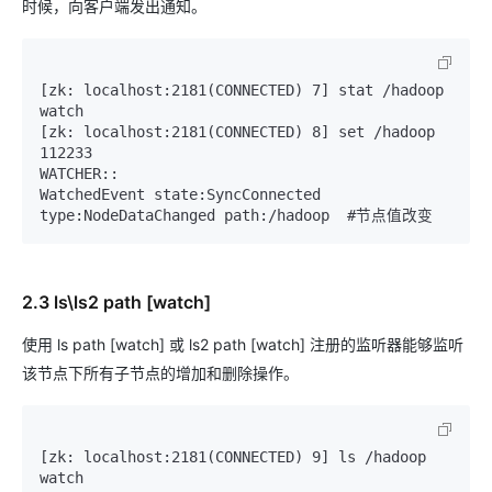
时候，向客户端发出通知。
[zk: localhost:2181(CONNECTED) 7] stat /hadoop 
watch

[zk: localhost:2181(CONNECTED) 8] set /hadoop 
112233

WATCHER::

WatchedEvent state:SyncConnected 
2.3 ls\ls2 path [watch]
使用 ls path [watch] 或 ls2 path [watch] 注册的监听器能够监听
该节点下所有子节点的增加和删除操作。
[zk: localhost:2181(CONNECTED) 9] ls /hadoop 
watch
