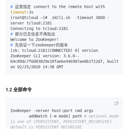
# 
这里指定 connect to the remote host with 
timeout
:3s
[root@tcloud ~]#  zkCli.sh  -timeout 3000 -
server tcloud:2181

# 
部分日志信息不再贴出
# 
先验证一下zookeeper的版本
[zk: tcloud:2181(CONNECTED) 0] version

ZooKeeper CLI version: 3.6.0--
b4c89dc7f6083829e18fae6e446907ae0b1f22d7, built 
1.2 全部命令
ZooKeeper -server host:port cmd args

        addWatch [-m mode] path 
# optional mode 
is one of [PERSISTENT, PERSISTENT_RECURSIVE] - 
default is PERSISTENT_RECURSIVE