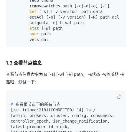
        redo cmdno

        removewatches path [-c|-d|-a] [-l]

set
 [-s] [-v version] path data

        setAcl [-s] [-v version] [-R] path acl

        setquota -n|-b val path

stat
 [-w] path

sync
 path

1.3 查看节点信息
查看节点信息命令为 ls [-s] [-w] [-R] path， -s状态 -w监听器 -R
递归，测试一下:
# 
查看根节点下的所有节点
[zk: tcloud:2181(CONNECTED) 14] ls /

[admin, brokers, cluster, config, consumers, 
controller_epoch, isr_change_notification, 
latest_producer_id_block, 