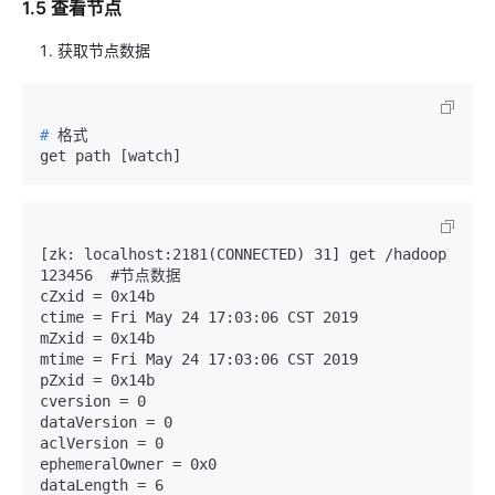
1.5 查看节点
获取节点数据
# 
格式
[zk: localhost:2181(CONNECTED) 31] get /hadoop

123456  #节点数据

cZxid = 0x14b

ctime = Fri May 24 17:03:06 CST 2019

mZxid = 0x14b

mtime = Fri May 24 17:03:06 CST 2019

pZxid = 0x14b

cversion = 0

dataVersion = 0

aclVersion = 0

ephemeralOwner = 0x0

dataLength = 6
