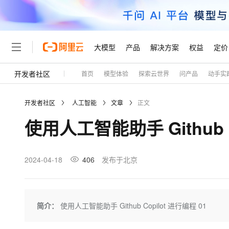
大模型
产品
解决方案
权益
定价
开发者社区
首页
模型体验
探索云世界
问产品
动手实
大模型
产品
解决方案
权益
定价
云市场
伙伴
服务
了解阿里云
精选产品
精选解决方案
普惠上云
产品定价
精选商城
成为销售伙伴
售前咨询
为什么选择阿里云
千问AI平台
开发者社区
人工智能
文章
正文
了解云产品的定价详情
大模型服务平台百炼
睿译宝，AI翻译排版一
普惠上云 官方力荐
分销伙伴
在线服务
网站建设
什么是云计算
大
使用人工智能助手 Github C
大模型服务与应用平台
上传文档即自动完成翻译和
云服务器38元/年起，超
咨询伙伴
多端小程序
技术领先
云上成本管理
售后服务
轻量应用服务器
GLM-5.2：长任务时代
官方推荐返现计划
大模型
精选产品
精选解决方案
Salesforce 国际版订阅
稳定可靠
管理和优化成本
推荐新用户得奖励，单订单
销售伙伴合作计划
2024-04-18
406
发布于北京
自助服务
友盟天域
安全合规
人工智能与机器学习
AI
文本生成
云数据库 RDS
Hermes Agent，打造
云工开物
无影生态合作计划
在线服务
观测云
分析师报告
自主进化，持久记忆，越用
高校专属算力普惠，学生认
计算
互联网应用开发
Qwen3.8-Max
HOT
Salesforce On Alibaba C
工单服务
Tuya 物联网平台阿里云
研究报告与白皮书
人工智能平台 PAI
快速拥有专属 OpenClaw
简介：
使用人工智能助手 Github Copilot 进行编程 01
大模
Consulting Partner 合
大数据
容器
智能体时代全能旗舰模型
免费试用
短信专区
一站式AI开发、训练和推
蓝凌 OA
AI 大模型销售与服务生
现代化应用