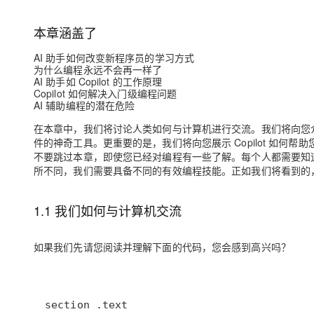
存储
天池大赛
Qwen3.7-Plus
云解析DNS
解决方案免费试用 新老
电子合同
最高领取价值200元试用
能看、能想、能动手的多模
安全
网络与CDN
本章涵盖了
AI 算法大赛
畅捷通
大数据开发治理平台 Data
AI 产品 免费试用
网络
AI 助⼿如何改变新程序员的学习⽅式
安全
云开发大赛
Qwen3-VL-Plus
Tableau 订阅
为什么编程永远不会再⼀样了
1亿+ 大模型 tokens 和 
AI 助⼿如 Copilot 的⼯作原理
可观测
入门学习赛
中间件
AI空中课堂在线直播课
Copilot 如何解决⼊⻔级编程问题
云防火墙
140+云产品 免费试用
AI 辅助编程的潜在危险
上云与迁云
云原生的云上边界网络安全
产品新客免费试用，最长1
数据库
生态解决方案
在本章中，我们将讨论人类如何与计算机进行交流。我们将向您介绍
大模型服务
企业出海
大模型ACA认证体验
件的神奇工具。更重要的是，我们将向您展示 Copilot 如
大数据计算
不要跳过本章，即使您已经对编程有一些了解。每个人都需要知道，现在我
助力企业全员 AI 认知与能
行业生态解决方案
千问AI平台-Token Plan
政企业务
所不同，我们需要具备不同的有效编程技能。正如我们将看到的，我们还
媒体服务
开发者生态解决方案
企业服务与云通信
1.1 我们如何与计算机交流
千问AI平台-模型体验
AI 开发和 AI 应用解决
在线体验全尺寸、多种模态
域名与网站
如果我们先请您阅读并理解下面的代码，您会感到高兴吗？
Happy 系列大模型
终端用户计算
Serverless
开发工具