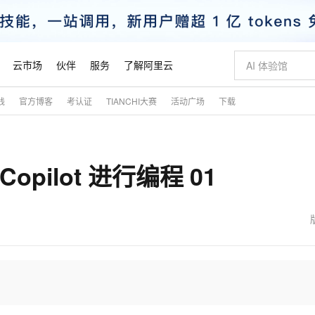
云市场
伙伴
服务
了解阿里云
践
官方博客
考认证
TIANCHI大赛
活动广场
下载
AI 特惠
数据与 API
成为产品伙伴
企业增值服务
最佳实践
价格计算器
AI 场景体
基础软件
产品伙伴合
阿里云认证
市场活动
配置报价
大模型
自助选配和估算价格
步到位
智启 AI 普惠权益
产品生态集成认证中心
企业支持计划
云上春晚
域名与网站
Qwen Audio：打造专属 AI 语音助手
千问官方 MaaS 平台，为开发者和 Agent 而生，新用户赠送 1 亿 + tokens 额度
一句话生成原生
AI Coding
阿里云Maa
2026 阿里云
云服务器 E
为企业打
数据集
Windows
大模型认证
模型
NEW
NEW
opilot 进行编程 01
格式还原
值低价云产品抢先购
至高享 1亿+免费 tokens，加速 Al 应用落地
提供智能易用的域名与建站服务
Qwen-Audio-3.0-Realtime 端到端实时语音角色扮演
输入一句话想法,
智能编程，一键
安全可靠、
产品生态伙伴
专家技术服务
云上奥运之旅
弹性计算合作
阿里云中企出
手机三要素
宝塔 Linux
全部认证
价格优势
开源旗舰模型
即刻拥有 DeepSeek-V4-Pro
阿里云 OPC 创新助力计划
千问大模型
一键部署幻兽
AI 电商营销
对象存储 O
大模型
产品生态伙伴工作台
企业增值服务台
云栖战略参考
云存储合作计
云栖大会
身份实名认证
CentOS
训练营
推动算力普惠，释放技术红利
最高返9万
真正可用的 1M 上下文,一次完成代码全链路开发
快速构建应用程序和网站，即刻迈出上云第一步
轻松解锁专属 DeepSeek-V4-Pro
至高百万元 Token 补贴，加速一人公司成长
多元化、高性能、安全可靠的大模型服务
一键购买专属
从图文生成到
云上的中国
数据库合作计
活动全景
短信
Docker
图片和
自进化智能体
5 分钟轻松部署专属 QwenPaw
Token Plan 模型订阅计划
数字证书管理服务（原SSL证书）
高效搭建 AI
AI 广告创作
无影云电脑
企业成长
NEW
HOT
信息公告
看见新力量
云网络合作计
OCR 文字识别
JAVA
越聪明
证享300元代金券
全托管，含MySQL、PostgreSQL、SQL Server、MariaDB多引擎
Qwen3.8-Max 首发尝鲜，限时加量 10 倍，夜间低至2折
实现全站HTTPS，呈现可信的WEB访问
从聊天伙伴进化为能主动干活的本地数字员工
图文、视频一
随时随地安
魔搭 Mode
Kimi-K3
HappyHors
NEW
loud
服务实践
官网公告
金融模力时刻
Salesforce O
版
发票查验
全能环境
Claude Code + GStack 打造工程团队
千问办公，限时限量积分加倍
Qoder
低代码高效构
AI 建站
短信服务
型
NEW
作计划
Kimi 最新旗舰模型，长程编程与推理利器
让文字生成流
计划
创新中心
魔搭 ModelSc
健康状态
理服务
让AI从“聊天伙伴”进化为能干活的“数字员工”
安装技能 GStack，拥有专属 AI 工程团队
你的AI工作搭子，覆盖日常办公高频场景
面向真实软件的智能体编程平台
0 代码专业建
客户案例
天气预报查询
操作系统
态合作计划