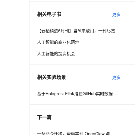
相关电子书
更多
息提取
与 AI 智能体进行实时音视频通话
从文本、图片、视频中提取结构化的属性信息
构建支持视频理解的 AI 音视频实时通话应用
【云栖精选6月刊】当AI来敲门，一刊尽览人工智能
t.diy 一步搞定创意建站
构建大模型应用的安全防护体系
人工智能的商业化落地
通过自然语言交互简化开发流程,全栈开发支持
通过阿里云安全产品对 AI 应用进行安全防护
人工智能的投资机会
相关实验场景
更多
基于Hologres+Flink搭建GitHub实时数据大屏
下一篇
一条命令迁移，帮你实现 OpenClaw 与