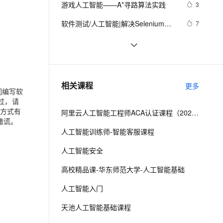
安全
游戏人工智能——A*寻路算法实践
我要投诉
e-1.1-I2V
Cosyvoice-V3-Flash
3
PolarDB
上云场景组合购
Milvus 弹性伸缩功能新增节
伴
漫剧创作，剧本、分镜、视频高效生成
100%兼容MySQL、PostgreSQL，兼容Oracle，支持集中和分布式
覆盖90%+业务场景，专享组合折扣价
点支持范围
畅自然，细节丰富
高表现力语音合成大模型，语音克隆听感自然
VPN
软件测试/人工智能|解决Selenium中
7
的异常问题：“error sending request 
ernetes 版 ACK
云聚AI 严选权益
AI 原生数据库服务发布
SSL 证书
538个代码示例！麻省理工教授的
11
2V
Fun-ASR
for url”
，一键激活高效办公新体验
理容器应用的 K8s 服务
精选AI产品，从模型到应用全链提效
Agent 数据网关
Python程序设计+人工智能案例实践
文戏情感细腻自然，动作戏激烈拳拳到肉，实现更强表演能力
支持中英文自由切换，具备更强的噪声鲁棒性
堡垒机
探索人工智能的伦理困境：我们如何
1
AI 用量加速计划
云原生数据库 PolarDB
确保AI的道德发展？
防火墙
、识别商机，让客服更高效、服务更出色。
贾扬清：如何看待人工智能方向的重
新老同享，达量后返
Agentic Database 发布
7
相关课程
更多
们编写软
要问题？
主机安全
应用
过，请
的方式有
阿里云人工智能工程师ACA认证课程（2023版）
千问办公
NEW
撒谎。
AI 应用及服务市场
的智能体编程平台
一站式AI生产力平台
人工智能训练师-智能客服课程
AI 应用
伶鹊
人工智能安全
企业级人与Agent协作平台，接入和调度多个数字员工
智能客服平台，对话机器人、对话分析、智能外呼
大模型
高校精品课-华东师范大学-人工智能基础
大模型服务平台百炼 - 全妙
自然语言处理
人工智能入门
应用创作平台
多模态内容创作工具，已接入 DeepSeek
数据标注
天池人工智能基础课程
机器学习