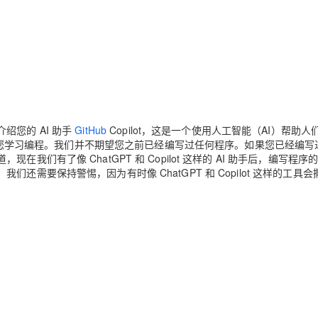
Deepseek-v4-pro
HappyHors
同享
万小智 AI 建站低至 15元/月
Qoder CN
AI 短剧/漫剧
云原生数据库 
快递物流查询
WordPress
成为服务伙
高校合作
点，立即开启云上创新
覆盖公网/内网、递归/权威、移动APP等全场景解析服务
送.CN域名，送备案服务码
基于千问大模型等，支持代码智能生成、研发智能问答
AI助力短剧
态智能体模型
旗舰 MoE 大模型，百万上下文与顶尖推理能力
图生视频，流
Ubuntu
服务生态伙伴
云工开物
企业应用
Works
Night Plan 支持 Qwen 3.8-Max
云原生大数据计算服务 MaxCompute
AI 办公
容器服务 Kub
NEW
GLM-5.2
Wan2.7-T
Red Hat
30+ 款产品免费体验
Data Agent 驱动的一站式 Data+AI 开发治理平台
夜间 5 折，Qwen/Meoo/TokenPlan 客户专享
面向分析的企业级SaaS模式云数据仓库
AI智能应用
提供一站式管
科研合作
视觉 Coding、空间感知、多模态思考等全面升级
1M上下文，专为长程任务能力而生
ERP
堂（旗舰版）
SUSE
智能客服
CRM
防护产品
2个月
自动承接线索
建站小程序
您的 AI 助手
GitHub
Copilot，这是一个使用人工智能（AI）帮助人
OA 办公系统
AI 应用构建
大模型原生
何帮助您学习编程。我们并不期望您之前已经编写过任何程序。如果您已经编写
们有了像 ChatGPT 和 Copilot 这样的 AI 助手后，编写程序
力提升
财税管理
模板建站
Qoder
大模型服务平台百炼-应用模版
HOT
NEW
需要保持警惕，因为有时像 ChatGPT 和 Copilot 这样的工具会
面向真实软件
个人版上线、团队版降价；千问3.8-Max首发发尝鲜
丰富多元化的应用模版和解决方案
400电话
定制建站
万有无界
大模型服务平台百炼-智能体
方案
广告营销
模板小程序
的模型效果
灵活可视化地构建企业级 Agent
定制小程序
秒悟
人工智能平台 PAI
APP 开发
云端极速 AI 
新一代 AI 视频生成模型，深度适配广告营销等场景
AI Native 的算法工程平台，一站式完成建模、训练、推理服务部署
建站系统