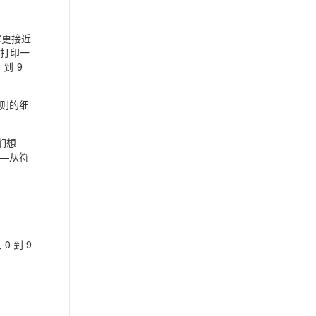
它更接近
在打印一
到 9
则的细
们想
—从符
 到 9