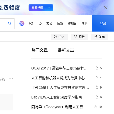
文档
备案
控制台
注册
登录
个人
积分
发布
验
作计划
器
AI 活动
专业服务
服务伙伴合作计划
开发者社区
加入我们
产品动态
服务平台百炼
阿里云 OPC 创新助力计划
热门文章
最新文章
一站式生成采购清单，支持单品或批量购买
可编辑精美 PPT 文稿
S产品伙伴计划（繁花）
峰会
CS
造的大模型服务与应用开发平台
Agency Agents：拥有专属领域专家
AI 生产力先锋
Al MaaS 服务伙伴赋能合作
域名
博文
Careers
至高可申请百万元
Qwen3.8-Max 模型上线
 轻松生成专业的 PPT
开启高性价比 AI 编程新体验
弹性可伸缩的云计算服务
先锋实践拓展 AI 生产力的边界
多领域专家智能体,一键组建 AI 虚拟交付团队
Token 补贴，五大权
计划
海大会
伙伴信用分合作计划
商标
问答
社会招聘
CCAI 2017 | 谭铁牛院士现场致辞：
5
益加速 OPC 成功
帕鲁游戏服务器
SS
HappyHorse 打造一站式影视创作平台
飞天发布时刻
HOT
Open Search 向量检索版支
划
备案
电子书
校园招聘
人工智能新热潮下要保持清醒头脑，
联机服务器，轻松开启游戏
视频创作，一键激活电商全链路生产力
稳定、安全、高性价比、高性能的云存储服务
所见，即是所愿
持视频检索 Pipeline 功能
可视化编排打通从文字构思到成片全链路闭环
更多支持
人工智能和机器人将成为数据中心最
4
版权
设定科学的目标
划
公司注册
镜像站
视频生成
语音识别与合成
佳“伴侣”
 智能体与工作流应用
漫剧工坊：一站式动画创作平台
AI 实训营
应用身份服务 (IDaaS)
【AI 场景】人工智能在自然语言理解
9
合作伙伴培训与认证
划
上云迁移
站生成，高效打造优质广告素材
全接入的云上超级电脑
通过阿里云百炼高效搭建AI应用,助力高效开发
快速生产连贯的高质量长漫剧
从基础到进阶，Agent 创客手把手教你
OpenClaw 管理能力上线
方面的挑战和解决方案
lScope
我要反馈
e-1.1-T2V
Qwen3-TTS-Flash
LabVIEW人工智能深度学习指南
6
查询合作伙伴
n Alibaba Cloud ISV 合作
代维服务
建企业门户网站
10 分钟搭建微信、支付宝小程序
MaxCompute MaxFrame 提
畅细腻的高质量视频
离线语音合成大模型，多语言方言自适应，低延迟高稳定
创新加速
固特异（Goodyear）利用人工智能
ope
登录合作伙伴管理后台
10
我要建议
站，无忧落地极速上线
以可视化方式快速构建移动和 PC 门户网站
国内短信简单易用，安全可靠，秒级触达，全球覆盖200+国家和地区。
高效部署网站，快速应用到小程序
供自动弹性内存功能
和物联网实现数字化转型的惊人方式