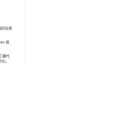
组织应用
on 易
汇编代
所示。