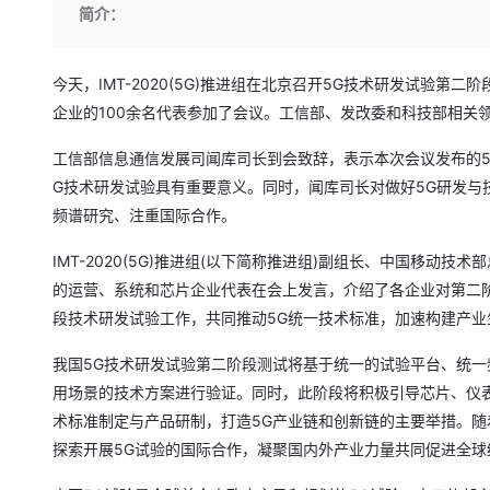
存储
天池大赛
Qwen3.7-Plus
简介：
云解析DNS
解决方案免费试用 新老
电子合同
最高领取价值200元试用
能看、能想、能动手的多模
安全
网络与CDN
AI 算法大赛
畅捷通
大数据开发治理平台 Data
AI 产品 免费试用
今天，IMT-2020(5G)推进组在北京召开5G技术研发试验
网络
安全
云开发大赛
Qwen3-VL-Plus
Tableau 订阅
1亿+ 大模型 tokens 和 
企业的100余名代表参加了会议。工信部、发改委和科技部相关
可观测
入门学习赛
中间件
AI空中课堂在线直播课
云防火墙
140+云产品 免费试用
工信部信息通信发展司闻库司长到会致辞，表示本次会议发布的5
上云与迁云
云原生的云上边界网络安全
产品新客免费试用，最长1
数据库
G技术研发试验具有重要意义。同时，闻库司长对做好5G研发与
生态解决方案
大模型服务
频谱研究、注重国际合作。
企业出海
大模型ACA认证体验
大数据计算
助力企业全员 AI 认知与能
行业生态解决方案
千问AI平台-Token Plan
政企业务
IMT-2020(5G)推进组(以下简称推进组)副组长、中国移动
媒体服务
开发者生态解决方案
的运营、系统和芯片企业代表在会上发言，介绍了各企业对第二阶
企业服务与云通信
段技术研发试验工作，共同推动5G统一技术标准，加速构建产业
千问AI平台-模型体验
AI 开发和 AI 应用解决
在线体验全尺寸、多种模态
域名与网站
我国5G技术研发试验第二阶段测试将基于统一的试验平台、统一
Happy 系列大模型
用场景的技术方案进行验证。同时，此阶段将积极引导芯片、仪
终端用户计算
术标准制定与产品研制，打造5G产业链和创新链的主要举措。随
Serverless
探索开展5G试验的国际合作，凝聚国内外产业力量共同促进全球
开发工具