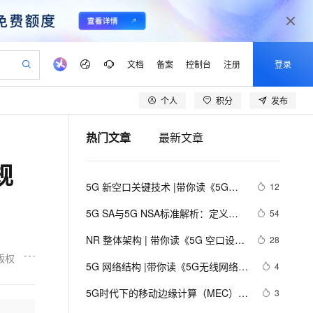
文档
备案
控制台
注册
登录
个人
积分
发布
验
作计划
器
AI 活动
专业服务
服务伙伴合作计划
开发者社区
加入我们
产品动态
服务平台百炼
阿里云 OPC 创新助力计划
热门文章
最新文章
一站式生成采购清单，支持单品或批量购买
io：打造专属 AI 语音助手
S产品伙伴计划（繁花）
峰会
CS
造的大模型服务与应用开发平台
一句话生成原生可编辑精美 PPT 文稿
AI 生产力先锋
Al MaaS 服务伙伴赋能合作
域名
博文
Careers
至高可申请百万元
Qwen3.8-Max 模型上线
规
开启高性价比 AI 编程新体验
弹性可伸缩的云计算服务
Qwen-Audio-3.0-Realtime 端到端实时语音角色扮演
输入一句话想法, 轻松生成专业的 PPT
先锋实践拓展 AI 生产力的边界
Token 补贴，五大权
计划
海大会
伙伴信用分合作计划
商标
问答
社会招聘
5G 新空口关键技术 |带你读《5G空
12
益加速 OPC 成功
eek-V4-Pro
SS
一键部署幻兽帕鲁游戏服务器
飞天发布时刻
HOT
Open Search 向量检索版支
划
备案
电子书
校园招聘
口特性与关键技术》之三
pSeek-V4-Pro
视频创作，一键激活电商全链路生产力
稳定、安全、高性价比、高性能的云存储服务
一键购买专属联机服务器，轻松开启游戏
所见，即是所愿
持视频检索 Pipeline 功能
更多支持
5G SA与5G NSA标准解析：定义、
54
划
公司注册
镜像站
视频生成
语音识别与合成
区别及应用场景
专属 QwenPaw
漫剧工坊：一站式动画创作平台
AI 实训营
HOT
应用身份服务 (IDaaS)
NR 整体架构 | 带你读《5G 空口设计
28
合作伙伴培训与认证
划
上云迁移
站生成，高效打造优质广告素材
全接入的云上超级电脑
从聊天伙伴进化为能主动干活的本地数字员工
快速生产连贯的高质量长漫剧
从基础到进阶，Agent 创客手把手教你
OpenClaw 管理能力上线
与实践进阶 》之八
版权
lScope
我要反馈
e-1.1-T2V
Qwen3-TTS-Flash
5G 网络结构 |带你读《5G无线网络规
4
查询合作伙伴
n Alibaba Cloud ISV 合作
代维服务
建企业门户网站
10 分钟搭建微信、支付宝小程序
MaxCompute MaxFrame 提
划与设计》之三
畅细腻的高质量视频
离线语音合成大模型，多语言方言自适应，低延迟高稳定
创新加速
5G时代下的移动边缘计算（MEC）探
ope
登录合作伙伴管理后台
3
我要建议
站，无忧落地极速上线
以可视化方式快速构建移动和 PC 门户网站
国内短信简单易用，安全可靠，秒级触达，全球覆盖200+国家和地区。
高效部署网站，快速应用到小程序
供自动弹性内存功能
索系列之四