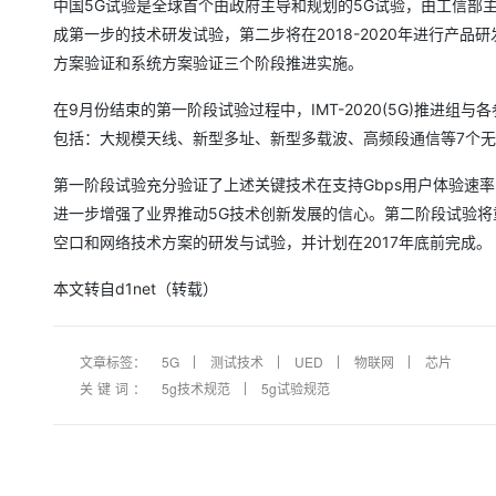
中国5G试验是全球首个由政府主导和规划的5G试验，由工信部主导、
大模型解决方案
成第一步的技术研发试验，第二步将在2018-2020年进行产品
迁移与运维管理
快速部署 Dify，高效搭建 
方案验证和系统方案验证三个阶段推进实施。
专有云
在9月份结束的第一阶段试验过程中，IMT-2020(5G)推进
10 分钟在聊天系统中增加
包括：大规模天线、新型多址、新型多载波、高频段通信等7个
第一阶段试验充分验证了上述关键技术在支持Gbps用户体验速
进一步增强了业界推动5G技术创新发展的信心。第二阶段试验将
空口和网络技术方案的研发与试验，并计划在2017年底前完成。
本文转自d1net（转载）
文章标签：
5G
测试技术
UED
物联网
芯片
关键词：
5g技术规范
5g试验规范