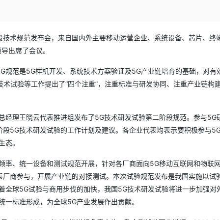
Deepseek-v4-pro
HappyHors
同享
万小智 AI 建站低至 15元/月
Qoder CN
AI 短剧/漫剧
云原生数据库 
快递物流查询
WordPress
成为服务伙
高校合作
点，立即开启云上创新
覆盖公网/内网、递归/权威、移动APP等全场景解析服务
送.CN域名，送备案服务码
基于千问大模型等，支持代码智能生成、研发智能问答
AI助力短剧
态智能体模型
旗舰 MoE 大模型，百万上下文与顶尖推理能力
图生视频，流
Ubuntu
服务生态伙伴
云工开物
企业应用
Works
Night Plan 支持 Qwen 3.8-Max
云原生大数据计算服务 MaxCompute
AI 办公
容器服务 Kub
第二阶段技术规范发布会，来自国内外主要移动运营企业、系统设备、芯片、终
NEW
GLM-5.2
Wan2.7-T
Red Hat
30+ 款产品免费体验
Data Agent 驱动的一站式 Data+AI 开发治理平台
夜间 5 折，Qwen/Meoo/TokenPlan 客户专享
面向分析的企业级SaaS模式云数据仓库
AI智能应用
提供一站式管
领导出席了会议。
科研合作
视觉 Coding、空间感知、多模态思考等全面升级
1M上下文，专为长程任务能力而生
ERP
堂（旗舰版）
SUSE
智能客服
G规范是5G样机开发、系统技术方案验证及5G产业链培育的基础，对有
CRM
防护产品
2个月
自动承接线索
技术试验等工作提出了“四个注重”，注重标准与研发协同、注重产业链构
建站小程序
OA 办公系统
AI 应用构建
大模型原生
力提升
财税管理
模板建站
Qoder
大模型服务平台百炼-应用模版
HOT
NEW
技术部总经理王晓云代表推进组发布了5G技术研发试验第二阶段规范。参与5G
面向真实软件
个人版上线、团队版降价；千问3.8-Max首发发尝鲜
丰富多元化的应用模版和解决方案
400电话
定制建站
段5G技术研发试验的工作计划及建议。各企业代表均表示要积极参与5
生态。
万有无界
大模型服务平台百炼-智能体
方案
广告营销
模板小程序
的模型效果
灵活可视化地构建企业级 Agent
频率、统一设备和测试规范开展，针对各厂商面向5G移动互联网和物联
定制小程序
秒悟
人工智能平台 PAI
表厂商参与，开展产业链的对接测试。本次试验规范发布是我国实施以试
APP 开发
云端极速 AI 
新一代 AI 视频生成模型，深度适配广告营销等场景
AI Native 的算法工程平台，一站式完成建模、训练、推理服务部署
着全球5G试验与商用步伐的加快，我国5G技术研发试验将进一步加强对
建站系统
统一标准形成，为全球5G产业发展作出贡献。