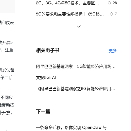
安全
2G、3G、4G与5G技术：主要区别
我要投诉
e-1.1-I2V
Cosyvoice-V3-Flash
28
PolarDB
上云场景组合购
Milvus 弹性伸缩功能新增节
伴
详解
漫剧创作，剧本、分镜、视频高效生成
100%兼容MySQL、PostgreSQL，兼容Oracle，支持集中和分布式
覆盖90%+业务场景，专享组合折扣价
点支持范围
畅自然，细节丰富
高表现力语音合成大模型，语音克隆听感自然
VPN
5G的要求和主要性能指标 | 《5G移动
7
无线通信技术》之六
ernetes 版 ACK
云聚AI 严选权益
端和仪表
AI 原生数据库服务发布
SSL 证书
LTE-NR 双连接|带你读《5G无线网络
3
2V
Fun-ASR
，一键激活高效办公新体验
理容器应用的 K8s 服务
精选AI产品，从模型到应用全链提效
Agent 数据网关
规划与设计》之十二
文戏情感细腻自然，动作戏激烈拳拳到肉，实现更强表演能力
支持中英文自由切换，具备更强的噪声鲁棒性
堡垒机
5G 组网部署策略  | 带你读《5G时代
6
AI 用量加速计划
云原生数据库 PolarDB
效开展5
的承载网》之十四
防火墙
、识别商机，让客服更高效、服务更出色。
无线路由器说说2.4G和5G Wi-Fi的区
新老同享，达量后返
Agentic Database 发布
9
相关电子书
建、注重
更多
别
主机安全
应用
阿里巴巴新基建洞察---5G智能经济应用场景报告
千问办公
NEW
研发试验
AI 应用及服务市场
的智能体编程平台
一站式AI生产力平台
文娱5G+AI
G第二阶
AI 应用
伶鹊
《阿里巴巴新基建洞察之5G智能经济应用场景》
企业级人与Agent协作平台，接入和调度多个数字员工
智能客服平台，对话机器人、对话分析、智能外呼
大模型
网不同应
大模型服务平台百炼 - 全妙
验带动技
自然语言处理
下一篇
应用创作平台
多模态内容创作工具，已接入 DeepSeek
外开放，
数据标注
机器学习
一条命令迁移，帮你实现 OpenClaw 与