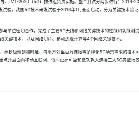
IMT-2020（5G）推进组负责实施。整个测试分两步进行：2016-20
研发试验。我国5G技术研发试验于2016年1月全面启动，分为关键技术验
AI 应用
10分钟微调：让0.6B模型媲美235B模
多模态数据信
型
依托云原生高可用架构,实现Dify私有化部署
用1%尺寸在特定领域达到大模型90%以上效果
组与各参与单位密切合作，完成了主要5G无线和网络关键技术的性能和功能测
一个 AI 助手
超强辅助，Bol
无线关键技术，以及网络切片、移动边缘计算等4个网络关键技术。
即刻拥有 DeepSeek-R1 满血版
在企业官网、通讯软件中为客户提供 AI 客服
多种方案随心选，轻松解锁专属 DeepSeek
率、毫秒级端到端时延、每平方公里百万连接等多样化5G场景需求的技术
重点开展面向移动互联网、低时延高可靠和低功耗大连接三大5G典型场