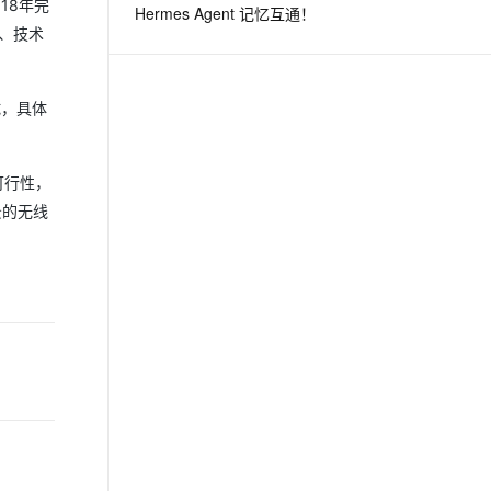
18年完
Hermes Agent 记忆互通！
证、技术
息提取
与 AI 智能体进行实时音视频通话
从文本、图片、视频中提取结构化的属性信息
构建支持视频理解的 AI 音视频实时通话应用
试，具体
t.diy 一步搞定创意建站
构建大模型应用的安全防护体系
通过自然语言交互简化开发流程,全栈开发支持
通过阿里云安全产品对 AI 应用进行安全防护
可行性，
景的无线