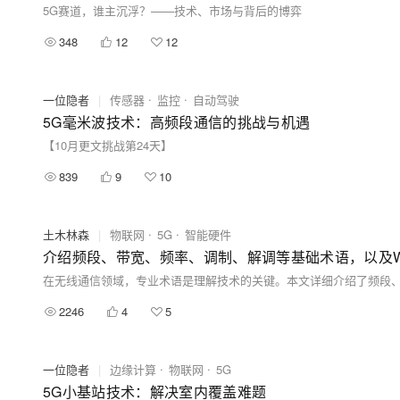
5G赛道，谁主沉浮？——技术、市场与背后的博弈
348
12
12
一位隐者
|
传感器
监控
自动驾驶
5G毫米波技术：高频段通信的挑战与机遇
【10月更文挑战第24天】
839
9
10
土木林森
|
物联网
5G
智能硬件
介绍频段、带宽、频率、调制、解调等基础术语，以及Wi-F
2246
4
5
一位隐者
|
边缘计算
物联网
5G
5G小基站技术：解决室内覆盖难题