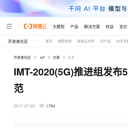
大模型
产品
解决方案
权益
定价
开发者社区
首页
模型体验
探索云世界
问产品
动手实
大模型
产品
解决方案
权益
定价
云市场
伙伴
服务
了解阿里云
精选产品
精选解决方案
普惠上云
产品定价
精选商城
成为销售伙伴
售前咨询
为什么选择阿里云
千问AI平台
开发者社区
IoT
文章
正文
了解云产品的定价详情
大模型服务平台百炼
千问办公，解锁你的工作
普惠上云 官方力荐
分销伙伴
在线服务
网站建设
什么是云计算
大
IMT-2020(5G)推进
大模型服务与应用平台
企业级Agent产品，直接
云服务器38元/年起，超
咨询伙伴
多端小程序
技术领先
云上成本管理
售后服务
轻量应用服务器
Agency Agents：拥
官方推荐返现计划
大模型
精选产品
精选解决方案
Salesforce 国际版订阅
稳定可靠
范
管理和优化成本
推荐新用户得奖励，单订单
销售伙伴合作计划
自助服务
友盟天域
安全合规
人工智能与机器学习
AI
文本生成
云数据库 RDS
HappyHorse 打造一
云工开物
无影生态合作计划
在线服务
观测云
分析师报告
高校专属算力普惠，学生认
计算
互联网应用开发
2017-07-03
1784
Qwen3.8-Max
HOT
Salesforce On Alibaba C
工单服务
Tuya 物联网平台阿里云
研究报告与白皮书
人工智能平台 PAI
快速拥有专属 OpenClaw
大模
Consulting Partner 合
大数据
容器
智能体时代全能旗舰模型
免费试用
短信专区
一站式AI开发、训练和推
蓝凌 OA
AI 大模型销售与服务生
现代化应用