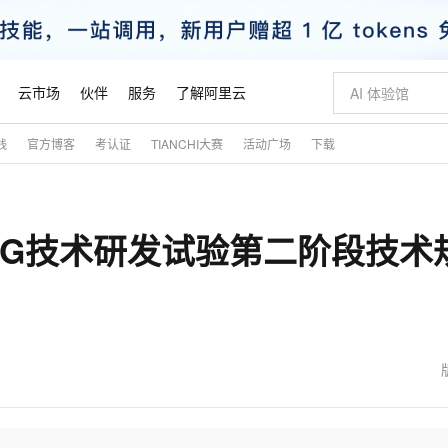
云市场
伙伴
服务
了解阿里云
践
官方博客
考认证
TIANCHI大赛
活动广场
下载
AI 特惠
数据与 API
成为产品伙伴
企业增值服务
最佳实践
价格计算器
AI 场景体
基础软件
产品伙伴合
阿里云认证
市场活动
配置报价
大模型
自助选配和估算价格
新方式
睿译宝，AI翻译排版一步到位
智启 AI 普惠权益
产品生态集成认证中心
企业支持计划
云上春晚
域名与网站
千问官方 MaaS 平台，为开发者和 Agent 而生，新用户赠送 1 亿 + tokens 额度
Qwen Aud
AI Coding
阿里云Maa
2026 阿里云
云服务器 E
为企业打
数据集
Windows
大模型认证
模型
NEW
NEW
组发布5G技术研发试验第二阶段技术
交付可用成果
值低价云产品抢先购
上传文档即自动完成翻译和格式还原
至高享 1亿+免费 tokens，加速 Al 应用落地
提供智能易用的域名与建站服务
智能编程，一键
安全可靠、
产品生态伙伴
专家技术服务
云上奥运之旅
弹性计算合作
阿里云中企出
手机三要素
宝塔 Linux
全部认证
价格优势
有专属领域专家
GLM-5.2：长任务时代开源旗舰模型
阿里云 OPC 创新助力计划
千问大模型
即刻拥有 DeepS
AI 电商营销
对象存储 O
大模型
产品生态伙伴工作台
企业增值服务台
云栖战略参考
云存储合作计
云栖大会
身份实名认证
CentOS
训练营
推动算力普惠，释放技术红利
最高返9万
多领域专家智能体,一键组建 AI 虚拟交付团队
快速构建应用程序和网站，即刻迈出上云第一步
至高百万元 Token 补贴，加速一人公司成长
多元化、高性能、安全可靠的大模型服务
真正可用的 1M 上下文,一次完成代码全链路开发
轻松解锁专属 Dee
从图文生成到
云上的中国
数据库合作计
活动全景
短信
Docker
图片和
站式影视创作平台
Hermes Agent，打造自进化智能体
Token Plan 模型订阅计划
数字证书管理服务（原SSL证书）
5 分钟轻松部署
AI 广告创作
无影云电脑
企业成长
NEW
信息公告
看见新力量
云网络合作计
OCR 文字识别
JAVA
证享300元代金券
可视化编排打通从文字构思到成片全链路闭环
全托管，含MySQL、PostgreSQL、SQL Server、MariaDB多引擎
自主进化，持久记忆，越用越聪明
Qwen3.8-Max 首发尝鲜，限时加量 10 倍，夜间低至2折
实现全站HTTPS，呈现可信的WEB访问
图文、视频一
随时随地安
魔搭 Mode
Kimi-K3
HappyHors
NEW
loud
服务实践
官网公告
金融模力时刻
Salesforce O
版
发票查验
全能环境
Claude Code + GStack 打造工程团队
千问办公，限时限量积分加倍
Qoder
低代码高效构
AI 建站
短信服务
型
NEW
作计划
Kimi 最新旗舰模型，长程编程与推理利器
让文字生成流
计划
创新中心
魔搭 ModelSc
健康状态
理服务
让AI从“聊天伙伴”进化为能干活的“数字员工”
安装技能 GStack，拥有专属 AI 工程团队
你的AI工作搭子，覆盖日常办公高频场景
面向真实软件的智能体编程平台
0 代码专业建
客户案例
天气预报查询
操作系统
态合作计划