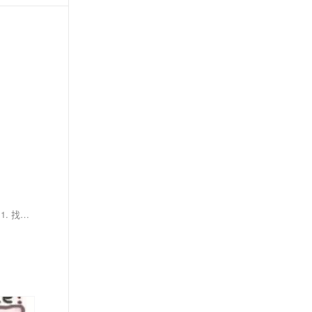
本文主要介绍微信小程序开发中遇到的问题及其解决方法。问题通常由微信小程序自带的Skyline渲染模式引起，而非代码编写错误。解决步骤包括：1. 找到全局配置文件app.json；2. 去掉相关配置项；3. 修改后的配置示例。通过这些步骤可以有效解决文字内容顶格或覆盖的问题。文中还提供了进一步了解Skyline渲染模式的链接，帮助开发者深入理解其原理和应用。