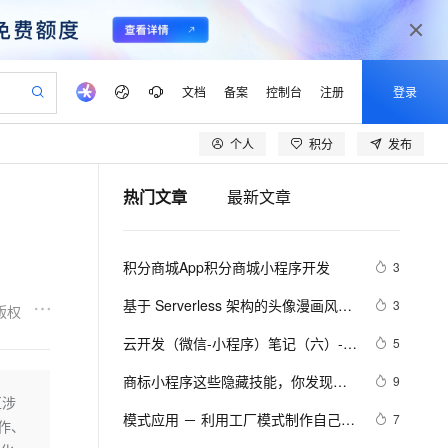
文档
备案
控制台
注册
登录
个人
积分
发布
验
作计划
器
AI 活动
专业服务
服务伙伴合作计划
开发者社区
加入我们
产品动态
服务平台百炼
阿里云 OPC 创新助力计划
热门文章
最新文章
一站式生成采购清单，支持单品或批量购买
可编辑精美 PPT 文稿
S产品伙伴计划（繁花）
峰会
CS
造的大模型服务与应用开发平台
Agency Agents：拥有专属领域专家
AI 生产力先锋
Al MaaS 服务伙伴赋能合作
域名
博文
Careers
PolarDB Agentic Database
至高可申请百万元
 轻松生成专业的 PPT
开启高性价比 AI 编程新体验
弹性可伸缩的云计算服务
先锋实践拓展 AI 生产力的边界
发布
多领域专家智能体,一键组建 AI 虚拟交付团队
Token 补贴，五大权
计划
海大会
伙伴信用分合作计划
商标
问答
社会招聘
积分商城App积分商城小程序开发
3
益加速 OPC 成功
帕鲁游戏服务器
SS
HappyHorse 打造一站式影视创作平台
飞天发布时刻
HOT
秒悟 Meoo CLI 支持一键部
划
备案
电子书
校园招聘
联机服务器，轻松开启游戏
视频创作，一键激活电商全链路生产力
稳定、安全、高性价比、高性能的云存储服务
所见，即是所愿
署项目至阿里云账号
可视化编排打通从文字构思到成片全链路闭环
更多支持
基于 Serverless 架构的头像漫画风处
3
版权
划
公司注册
镜像站
视频生成
语音识别与合成
理小程序
 智能体与工作流应用
漫剧工坊：一站式动画创作平台
AI 实训营
Flink OSS 支持
云开发（微信-小程序）笔记（六）---
5
合作伙伴培训与认证
划
上云迁移
站生成，高效打造优质广告素材
全接入的云上超级电脑
通过阿里云百炼高效搭建AI应用,助力高效开发
快速生产连贯的高质量长漫剧
从基础到进阶，Agent 创客手把手教你
AssumeRole 角色自定义
-云函数，就这（下）
lScope
我要反馈
e-1.1-T2V
Qwen3-TTS-Flash
商标小程序这些隐藏技能，你发现了
9
查询合作伙伴
n Alibaba Cloud ISV 合作
代维服务
建企业门户网站
10 分钟搭建微信、支付宝小程序
互涉
百炼 Qwen3.7-Flash 系列模
吗？
畅细腻的高质量视频
离线语音合成大模型，多语言方言自适应，低延迟高稳定
创新加速
模式应用 － 利用工厂模式制作自己
ope
登录合作伙伴管理后台
7
我要建议
站，无忧落地极速上线
以可视化方式快速构建移动和 PC 门户网站
国内短信简单易用，安全可靠，秒级触达，全球覆盖200+国家和地区。
高效部署网站，快速应用到小程序
型发布
操作、
的"小程序测试工厂"