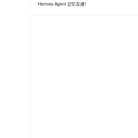
Hermes Agent 记忆互通！
息提取
与 AI 智能体进行实时音视频通话
从文本、图片、视频中提取结构化的属性信息
构建支持视频理解的 AI 音视频实时通话应用
t.diy 一步搞定创意建站
构建大模型应用的安全防护体系
通过自然语言交互简化开发流程,全栈开发支持
通过阿里云安全产品对 AI 应用进行安全防护