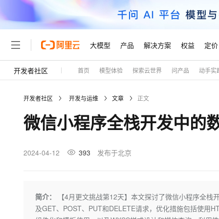
大模型
产品
解决方案
权益
定价
开发者社区
首页
模型体验
探索云世界
问产品
动手实
大模型
产品
解决方案
权益
定价
云市场
伙伴
服务
了解阿里云
精选产品
精选解决方案
普惠上云
产品定价
精选商城
成为销售伙伴
售前咨询
为什么选择阿里云
千问AI平台
开发者社区
开发与运维
文章
正文
了解云产品的定价详情
大模型服务平台百炼
睿译宝，AI翻译排版一
普惠上云 官方力荐
分销伙伴
在线服务
网站建设
什么是云计算
大
微信小程序全栈开发中的
大模型服务与应用平台
上传文档即自动完成翻译和
云服务器38元/年起，超
咨询伙伴
多端小程序
技术领先
云上成本管理
售后服务
轻量应用服务器
GLM-5.2：长任务时代
官方推荐返现计划
大模型
精选产品
精选解决方案
Salesforce 国际版订阅
稳定可靠
管理和优化成本
推荐新用户得奖励，单订单
销售伙伴合作计划
2024-04-12
393
发布于北京
自助服务
友盟天域
安全合规
人工智能与机器学习
AI
文本生成
云数据库 RDS
Hermes Agent，打造
云工开物
无影生态合作计划
在线服务
观测云
分析师报告
自主进化，持久记忆，越用
高校专属算力普惠，学生认
计算
互联网应用开发
Qwen3.8-Max
HOT
Salesforce On Alibaba C
工单服务
Tuya 物联网平台阿里云
研究报告与白皮书
人工智能平台 PAI
快速拥有专属 OpenClaw
简介：
【4月更文挑战第12天】本文探讨了微信小程序全栈
大模
Consulting Partner 合
大数据
容器
智能体时代全能旗舰模型
免费试用
短信专区
一站式AI开发、训练和推
及GET、POST、PUT和DELETE请求，优化措施包括使
蓝凌 OA
AI 大模型销售与服务生
现代化应用