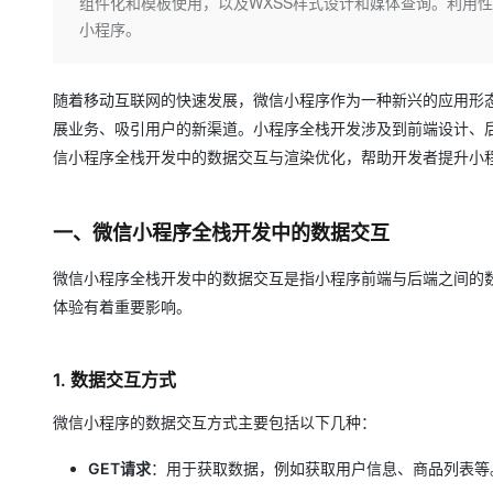
存储
天池大赛
组件化和模板使用，以及WXSS样式设计和媒体查询。利用
Qwen3.7-Plus
云解析DNS
解决方案免费试用 新老
电子合同
小程序。
最高领取价值200元试用
能看、能想、能动手的多模
安全
网络与CDN
AI 算法大赛
畅捷通
大数据开发治理平台 Data
AI 产品 免费试用
网络
安全
云开发大赛
Qwen3-VL-Plus
Tableau 订阅
随着移动互联网的快速发展，微信小程序作为一种新兴的应用形
1亿+ 大模型 tokens 和 
展业务、吸引用户的新渠道。小程序全栈开发涉及到前端设计、后
可观测
入门学习赛
中间件
AI空中课堂在线直播课
云防火墙
140+云产品 免费试用
信小程序全栈开发中的数据交互与渲染优化，帮助开发者提升小
上云与迁云
云原生的云上边界网络安全
产品新客免费试用，最长1
数据库
生态解决方案
大模型服务
企业出海
大模型ACA认证体验
大数据计算
一、微信小程序全栈开发中的数据交互
助力企业全员 AI 认知与能
行业生态解决方案
千问AI平台-Token Plan
政企业务
媒体服务
微信小程序全栈开发中的数据交互是指小程序前端与后端之间的
开发者生态解决方案
体验有着重要影响。
企业服务与云通信
千问AI平台-模型体验
AI 开发和 AI 应用解决
在线体验全尺寸、多种模态
域名与网站
1. 数据交互方式
Happy 系列大模型
终端用户计算
微信小程序的数据交互方式主要包括以下几种：
Serverless
GET请求
：用于获取数据，例如获取用户信息、商品列表等
开发工具