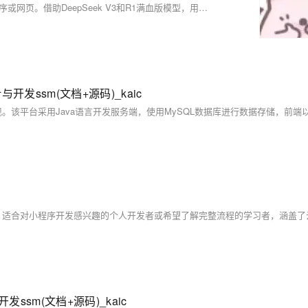
通过通义灵码的“AI程序员”功能，即使没有编程基础也能轻松创建小程序或网页。借助DeepSeek V3和R1满血版模型，用户只需用自然语言描述需求，就能自动生成代码并优化程序。例如，一个文科生仅通过描述需求就成功开发了一款记录日常活动的微信小程序。此外，通义灵码还提供智能问答模式，帮助用户解决开发中的各种问题，极大简化了开发流程，让普通人的开发体验更加顺畅。
开发ssm(文档+源码)_kaic
ssm(文档+源码)_kaic