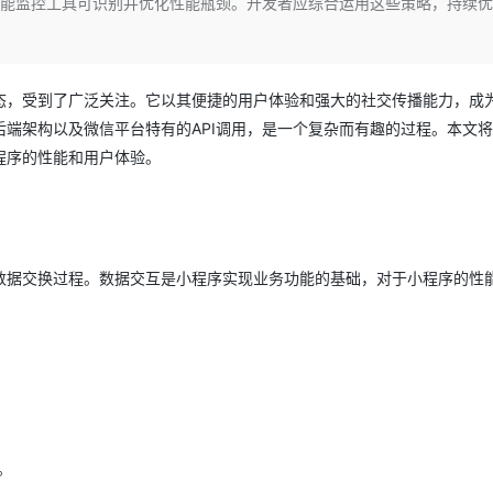
性能监控工具可识别并优化性能瓶颈。开发者应综合运用这些策略，持续
Deepseek-v4-pro
HappyHors
同享
万小智 AI 建站低至 15元/月
Qoder CN
AI 短剧/漫剧
云原生数据库 
快递物流查询
WordPress
成为服务伙
高校合作
点，立即开启云上创新
覆盖公网/内网、递归/权威、移动APP等全场景解析服务
送.CN域名，送备案服务码
基于千问大模型等，支持代码智能生成、研发智能问答
AI助力短剧
态智能体模型
旗舰 MoE 大模型，百万上下文与顶尖推理能力
图生视频，流
Ubuntu
服务生态伙伴
云工开物
企业应用
Works
Night Plan 支持 Qwen 3.8-Max
云原生大数据计算服务 MaxCompute
AI 办公
容器服务 Kub
NEW
GLM-5.2
Wan2.7-T
Red Hat
态，受到了广泛关注。它以其便捷的用户体验和强大的社交传播能力，成
30+ 款产品免费体验
Data Agent 驱动的一站式 Data+AI 开发治理平台
夜间 5 折，Qwen/Meoo/TokenPlan 客户专享
面向分析的企业级SaaS模式云数据仓库
AI智能应用
提供一站式管
科研合作
视觉 Coding、空间感知、多模态思考等全面升级
1M上下文，专为长程任务能力而生
端架构以及微信平台特有的API调用，是一个复杂而有趣的过程。本文
ERP
堂（旗舰版）
SUSE
智能客服
程序的性能和用户体验。
CRM
防护产品
2个月
自动承接线索
建站小程序
OA 办公系统
AI 应用构建
大模型原生
力提升
财税管理
模板建站
Qoder
大模型服务平台百炼-应用模版
HOT
NEW
数据交换过程。数据交互是小程序实现业务功能的基础，对于小程序的性
面向真实软件
个人版上线、团队版降价；千问3.8-Max首发发尝鲜
丰富多元化的应用模版和解决方案
400电话
定制建站
万有无界
大模型服务平台百炼-智能体
方案
广告营销
模板小程序
的模型效果
灵活可视化地构建企业级 Agent
定制小程序
秒悟
人工智能平台 PAI
APP 开发
云端极速 AI 
新一代 AI 视频生成模型，深度适配广告营销等场景
AI Native 的算法工程平台，一站式完成建模、训练、推理服务部署
建站系统
。