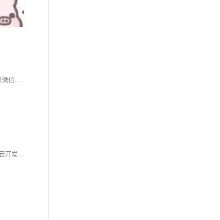
本文介绍了一款基于微信小程序的校园二手物品交易平台的开发与实现。该平台采用Java语言开发服务端，使用MySQL数据库进行数据存储，前端以微信小程序为载体，支持管理员和学生两种角色操作。管理员可管理用户、商品分类及信息、交易记录等，而学生则能注册登录、发布购买商品、参与交流论坛等。系统设计注重交互性和安全性，通过SSM框架优化开发流程，确保高效稳定运行，满足用户便捷交易的需求，推动校园资源共享与循环利用。
这篇文章详细记录了微信小程序的完整开发到最终上线的每一个步骤。适合对小程序开发感兴趣的个人开发者或希望了解完整流程的学习者，涵盖了云开发、事件绑定、生命周期管理、组件使用等关键内容。