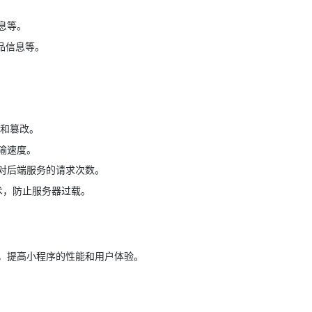
息等。
AI 应用
10分钟微调：让0.6B模型媲美235B模
多模态数据信
品信息等。
型
依托云原生高可用架构,实现Dify私有化部署
用1%尺寸在特定领域达到大模型90%以上效果
一个 AI 助手
超强辅助，Bol
即刻拥有 DeepSeek-R1 满血版
在企业官网、通讯软件中为客户提供 AI 客服
多种方案随心选，轻松解锁专属 DeepSeek
和篡改。
输速度。
对后端服务的请求次数。
术，防止服务器过载。
，提高小程序的性能和用户体验。