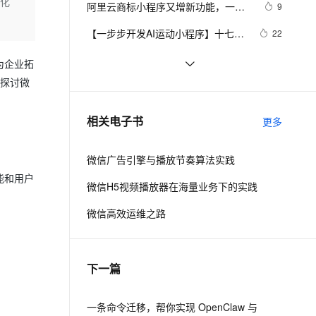
安全
优化
阿里云商标小程序又增新功能，一起
我要投诉
e-1.1-I2V
Cosyvoice-V3-Flash
9
PolarDB
上云场景组合购
伴
Qoder CN V1.7.0 发布
来体验
漫剧创作，剧本、分镜、视频高效生成
100%兼容MySQL、PostgreSQL，兼容Oracle，支持集中和分布式
覆盖90%+业务场景，专享组合折扣价
畅自然，细节丰富
高表现力语音合成大模型，语音克隆听感自然
VPN
【一步步开发AI运动小程序】十七、
22
如何识别用户上传视频中的人体、运
ernetes 版 ACK
云聚AI 严选权益
云安全中心 AI BAS 智能自动
SSL 证书
小程序框架的超车道：143 秒轻松上
2
2V
Fun-ASR
为企业拓
动、动作、姿态？
，一键激活高效办公新体验
理容器应用的 K8s 服务
精选AI产品，从模型到应用全链提效
化模拟渗透攻击产品发布
道
文戏情感细腻自然，动作戏激烈拳拳到肉，实现更强表演能力
支持中英文自由切换，具备更强的噪声鲁棒性
将探讨微
堡垒机
【Uniapp】小程序携带Token请求接
8
AI 用量加速计划
DataWorks ChatBI 会话支持
口+无感知登录方案2.0
防火墙
、识别商机，让客服更高效、服务更出色。
Android程序猿从零开发小程序项目
新老同享，达量后返
上传临时文件分析
3
相关电子书
更多
(一)
主机安全
应用
微信广告引擎与播放节奏算法实践
千问办公
NEW
AI 应用及服务市场
能和用户
的智能体编程平台
一站式AI生产力平台
微信H5视频播放器在海量业务下的实践
AI 应用
伶鹊
微信高效运维之路
企业级人与Agent协作平台，接入和调度多个数字员工
智能客服平台，对话机器人、对话分析、智能外呼
大模型
大模型服务平台百炼 - 全妙
自然语言处理
下一篇
应用创作平台
多模态内容创作工具，已接入 DeepSeek
数据标注
机器学习
一条命令迁移，帮你实现 OpenClaw 与