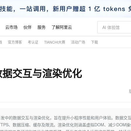
云市场
伙伴
服务
了解阿里云
践
官方博客
考认证
TIANCHI大赛
活动广场
下载
AI 特惠
数据与 API
成为产品伙伴
企业增值服务
最佳实践
价格计算器
AI 场景体
基础软件
产品伙伴合
阿里云认证
市场活动
配置报价
大模型
自助选配和估算价格
步到位
智启 AI 普惠权益
产品生态集成认证中心
企业支持计划
云上春晚
域名与网站
Qwen Audio：打造专属 AI 语音助手
千问官方 MaaS 平台，为开发者和 Agent 而生，新用户赠送 1 亿 + tokens 额度
一句话生成原生
AI Coding
阿里云Maa
2026 阿里云
云服务器 E
为企业打
数据集
Windows
大模型认证
模型
NEW
NEW
数据交互与渲染优化
格式还原
值低价云产品抢先购
至高享 1亿+免费 tokens，加速 Al 应用落地
提供智能易用的域名与建站服务
Qwen-Audio-3.0-Realtime 端到端实时语音角色扮演
输入一句话想法,
智能编程，一键
安全可靠、
产品生态伙伴
专家技术服务
云上奥运之旅
弹性计算合作
阿里云中企出
手机三要素
宝塔 Linux
全部认证
价格优势
开源旗舰模型
即刻拥有 DeepSeek-V4-Pro
阿里云 OPC 创新助力计划
千问大模型
一键部署幻兽
AI 电商营销
对象存储 O
大模型
产品生态伙伴工作台
企业增值服务台
云栖战略参考
云存储合作计
云栖大会
身份实名认证
CentOS
训练营
推动算力普惠，释放技术红利
最高返9万
真正可用的 1M 上下文,一次完成代码全链路开发
快速构建应用程序和网站，即刻迈出上云第一步
轻松解锁专属 DeepSeek-V4-Pro
至高百万元 Token 补贴，加速一人公司成长
多元化、高性能、安全可靠的大模型服务
一键购买专属
从图文生成到
云上的中国
数据库合作计
活动全景
短信
Docker
图片和
自进化智能体
5 分钟轻松部署专属 QwenPaw
Token Plan 模型订阅计划
数字证书管理服务（原SSL证书）
高效搭建 AI
AI 广告创作
无影云电脑
企业成长
NEW
HOT
信息公告
看见新力量
云网络合作计
OCR 文字识别
JAVA
越聪明
证享300元代金券
全托管，含MySQL、PostgreSQL、SQL Server、MariaDB多引擎
Qwen3.8-Max 首发尝鲜，限时加量 10 倍，夜间低至2折
实现全站 HTTPS，呈现可信的 Web 访问
从聊天伙伴进化为能主动干活的本地数字员工
图文、视频一
随时随地安
魔搭 Mode
Kimi-K3
HappyHors
NEW
loud
服务实践
官网公告
金融模力时刻
Salesforce O
版
发票查验
全能环境
Claude Code + GStack 打造工程团队
千问办公，限时限量积分加倍
Qoder
低代码高效构
AI 建站
短信服务
开发中的数据交互与渲染优化，旨在提升小程序性能和用户体验。数据交
型
NEW
作计划
Kimi 最新旗舰模型，长程编程与推理利器
让文字生成流
计划
创新中心
魔搭 ModelSc
健康状态
理服务
让AI从“聊天伙伴”进化为能干活的“数字员工”
安装技能 GStack，拥有专属 AI 工程团队
你的AI工作搭子，覆盖日常办公高频场景
面向真实软件的智能体编程平台
0 代码专业建
用HTTPS、数据压缩、缓存及限流。渲染优化则涵盖虚拟DOM、减少DOM
客户案例
天气预报查询
操作系统
态合作计划