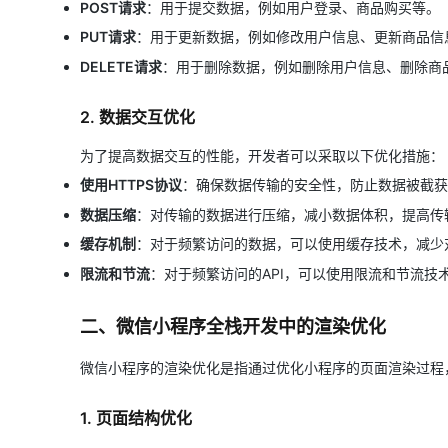
POST请求
：用于提交数据，例如用户登录、商品购买等。
大模型解决方案
PUT请求
：用于更新数据，例如修改用户信息、更新商品信
迁移与运维管理
快速部署 Dify，高效搭建 
DELETE请求
：用于删除数据，例如删除用户信息、删除商
专有云
2. 数据交互优化
10 分钟在聊天系统中增加
为了提高数据交互的性能，开发者可以采取以下优化措施：
使用HTTPS协议
：确保数据传输的安全性，防止数据被截获
数据压缩
：对传输的数据进行压缩，减小数据体积，提高传
缓存机制
：对于频繁访问的数据，可以使用缓存技术，减少
限流和节流
：对于频繁访问的API，可以使用限流和节流技
二、微信小程序全栈开发中的渲染优化
微信小程序的渲染优化是指通过优化小程序的页面渲染过程
1. 页面结构优化