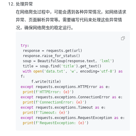
处理异常
在网络爬虫过程中，可能会遇到各种异常情况，如网络请求
异常、页面解析异常等。需要编写代码来处理这些异常情
况，确保网络爬虫的稳定运行。
try
:

 response = requests.get(url)

 response.raise_for_status()

 soup = BeautifulSoup(response.text, 
'lxml'
)

 title = soup.find(
'title'
).get_text()

with
open
(
'data.txt'
, 
'w'
, encoding=
'utf-8'
) 
as
f:

except
 requests.exceptions.HTTPError 
as
 e:

print
(
f'HTTPError: 
{e}
'
except
 requests.exceptions.ConnectionError 
as
 e:

print
(
f'ConnectionError: 
{e}
'
except
 requests.exceptions.Timeout 
as
 e:

print
(
f'Timeout: 
{e}
'
except
 requests.exceptions.RequestException 
as
 e:

print
(
f'RequestException: 
{e}
'