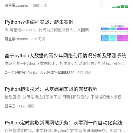
蒋星熠Jaxonic
1368
Python异步编程实战：爬虫案例
🌟 蒋星熠Jaxonic，代码为舟的星际旅人。从回调地狱到async/await协程天堂，亲历Python异步编程演进。分享高性能爬虫、数据库异步操作、限流监控等实战经验，助你驾驭并发，在二进制星河中谱写极客诗篇。
蒋星熠Jaxonic
775
基于python大数据的青少年网络使用情况分析及预测系统
本研究基于Python大数据技术，构建青少年网络行为分析系统，旨在破解现有防沉迷模式下用户画像模糊、预警滞后等难题。通过整合多平台亿级数据，运用机器学习实现精准行为预测与实时干预，推动数字治理向“数据驱动”转型，为家庭、学校及政府提供科学决策支持，助力青少年健康上网。
Q一个好的名字容易让人记住你2483558220
773
Python爬虫技术：从基础到实战的完整教程
最后强调: 父母法律法规限制下进行网络抓取活动; 不得侵犯他人版权隐私利益; 同时也要注意个人安全防止泄露敏感信息.
蓝易云
1127
Python定时爬取新闻网站头条：从零到一的自动化实践
在信息爆炸时代，本文教你用Python定时爬取腾讯新闻头条，实现自动化监控。涵盖请求、解析、存储、去重、代理及异常通知，助你构建高效新闻采集系统，适用于金融、电商、媒体等场景。（238字）