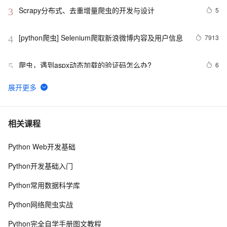
Scrapy分布式、去重增量爬虫的开发与设计
5
3
[python爬虫] Selenium爬取新浪微博内容及用户信息
7913
4
爬虫，遇到aspx动态加载的验证码怎么办?
6
5
【爬虫知识】浏览器开发者工具使用技巧总结
8
6
快速看懂爬虫风险管理防护总览
3
7
相关课程
Python Web开发基础
python爬虫之Appium 的使用
5
8
Python开发基础入门
Python爬虫面试：requests、BeautifulSoup与Scrapy详
12
9
Python常用数据科学库
解
爬虫实例——爬取豆瓣网 top250 电影的信息
5
10
Python网络爬虫实战
Python完全自学手册图文教程