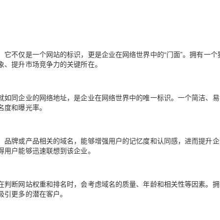
Deepseek-v4-pro
HappyHors
同享
万小智 AI 建站低至 15元/月
Qoder CN
AI 短剧/漫剧
云原生数据库 
快递物流查询
WordPress
成为服务伙
高校合作
点，立即开启云上创新
覆盖公网/内网、递归/权威、移动APP等全场景解析服务
送.CN域名，送备案服务码
基于千问大模型等，支持代码智能生成、研发智能问答
AI助力短剧
态智能体模型
旗舰 MoE 大模型，百万上下文与顶尖推理能力
图生视频，流
Ubuntu
服务生态伙伴
云工开物
企业应用
Works
Night Plan 支持 Qwen 3.8-Max
云原生大数据计算服务 MaxCompute
AI 办公
容器服务 Kub
NEW
GLM-5.2
Wan2.7-T
Red Hat
30+ 款产品免费体验
Data Agent 驱动的一站式 Data+AI 开发治理平台
夜间 5 折，Qwen/Meoo/TokenPlan 客户专享
面向分析的企业级SaaS模式云数据仓库
AI智能应用
提供一站式管
科研合作
。它不仅是一个网站的标识，更是企业在网络世界中的“门面”。拥有一个
视觉 Coding、空间感知、多模态思考等全面升级
1M上下文，专为长程任务能力而生
ERP
堂（旗舰版）
SUSE
象、提升市场竞争力的关键所在。
智能客服
CRM
防护产品
2个月
自动承接线索
建站小程序
OA 办公系统
AI 应用构建
大模型原生
就如同企业的网络地址，是企业在网络世界中的唯一标识。一个简洁、易
名度和曝光率。
力提升
财税管理
模板建站
Qoder
大模型服务平台百炼-应用模版
HOT
NEW
面向真实软件
个人版上线、团队版降价；千问3.8-Max首发发尝鲜
丰富多元化的应用模版和解决方案
400电话
定制建站
、品牌或产品相关的域名，能够增强用户的记忆度和认同感，进而提升企
万有无界
大模型服务平台百炼-智能体
方案
广告营销
模板小程序
得用户能够迅速联想到该企业。
的模型效果
灵活可视化地构建企业级 Agent
定制小程序
秒悟
人工智能平台 PAI
APP 开发
在判断网站权重和排名时，会考虑域名的质量、年龄和相关性等因素。拥
云端极速 AI 
新一代 AI 视频生成模型，深度适配广告营销等场景
AI Native 的算法工程平台，一站式完成建模、训练、推理服务部署
吸引更多的潜在客户。
建站系统