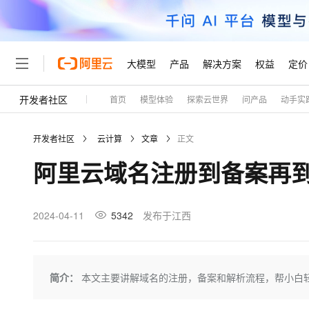
大模型
产品
解决方案
权益
定价
开发者社区
首页
模型体验
探索云世界
问产品
动手实
大模型
产品
解决方案
权益
定价
云市场
伙伴
服务
了解阿里云
精选产品
精选解决方案
普惠上云
产品定价
精选商城
成为销售伙伴
售前咨询
为什么选择阿里云
千问AI平台
开发者社区
云计算
文章
正文
了解云产品的定价详情
大模型服务平台百炼
千问办公，解锁你的工作
普惠上云 官方力荐
分销伙伴
在线服务
网站建设
什么是云计算
大
阿里云域名注册到备案再
大模型服务与应用平台
企业级Agent产品，直接
云服务器38元/年起，超
咨询伙伴
多端小程序
技术领先
云上成本管理
售后服务
轻量应用服务器
Agency Agents：拥
官方推荐返现计划
大模型
精选产品
精选解决方案
Salesforce 国际版订阅
稳定可靠
管理和优化成本
推荐新用户得奖励，单订单
销售伙伴合作计划
2024-04-11
5342
发布于江西
自助服务
友盟天域
安全合规
人工智能与机器学习
AI
文本生成
云数据库 RDS
HappyHorse 打造一
云工开物
无影生态合作计划
在线服务
观测云
分析师报告
高校专属算力普惠，学生认
计算
互联网应用开发
Qwen3.8-Max
HOT
Salesforce On Alibaba C
工单服务
Tuya 物联网平台阿里云
研究报告与白皮书
人工智能平台 PAI
快速拥有专属 OpenClaw
简介：
本文主要讲解域名的注册，备案和解析流程，帮小白
大模
Consulting Partner 合
大数据
容器
智能体时代全能旗舰模型
免费试用
短信专区
一站式AI开发、训练和推
蓝凌 OA
AI 大模型销售与服务生
现代化应用