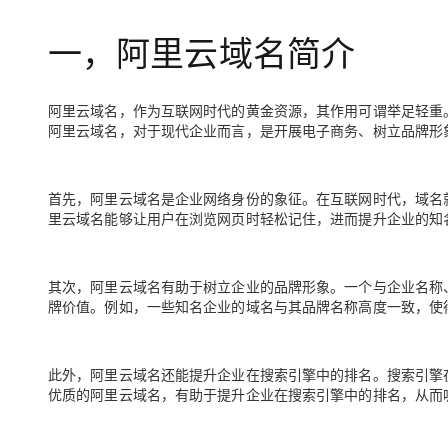
存储
天池大赛
Qwen3.7-Plus
云解析DNS
解决方案免费试用 新老
电子合同
一，阿里云域名简介
最高领取价值200元试用
能看、能想、能动手的多模
安全
网络与CDN
AI 算法大赛
畅捷通
大数据开发治理平台 Data
AI 产品 免费试用
网络
安全
云开发大赛
Qwen3-VL-Plus
Tableau 订阅
1亿+ 大模型 tokens 和 
阿里云域名，作为互联网时代的黄金资源，其作用可谓举足轻重
可观测
入门学习赛
中间件
AI空中课堂在线直播课
阿里云域名，对于现代企业而言，是开展电子商务、树立品牌形
云防火墙
140+云产品 免费试用
上云与迁云
云原生的云上边界网络安全
产品新客免费试用，最长1
数据库
生态解决方案
大模型服务
首先，阿里云域名是企业网络身份的象征。在互联网时代，域名
企业出海
大模型ACA认证体验
大数据计算
里云域名能够让用户在浏览网页时轻松记住，进而提升企业的知
助力企业全员 AI 认知与能
行业生态解决方案
千问AI平台-Token Plan
政企业务
媒体服务
开发者生态解决方案
其次，阿里云域名有助于树立企业的品牌形象。一个与企业名称
企业服务与云通信
千问AI平台-模型体验
AI 开发和 AI 应用解决
牌价值。例如，一些知名企业的域名与其品牌名称高度一致，使
在线体验全尺寸、多种模态
域名与网站
Happy 系列大模型
终端用户计算
此外，阿里云域名还能提升企业在搜索引擎中的排名。搜索引擎
优质的阿里云域名，有助于提升企业在搜索引擎中的排名，从而
Serverless
开发工具