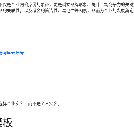
不仅是企业网络身份的象征，更是树立品牌形象、提升市场竞争力的关键
品的关联性，以及域名的简洁性、易记性等因素，从而为企业的发展奠定
AI 应用
10分钟微调：让0.6B模型媲美235B模
多模态数据信
型
依托云原生高可用架构,实现Dify私有化部署
用1%尺寸在特定领域达到大模型90%以上效果
一个 AI 助手
超强辅助，Bol
即刻拥有 DeepSeek-R1 满血版
在企业官网、通讯软件中为客户提供 AI 客服
多种方案随心选，轻松解锁专属 DeepSeek
册阿里云账号
选择企业实名，而不是个人实名。
模板