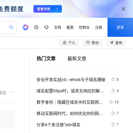
文档
备案
控制台
注册
登录
个人
积分
发布
验
作计划
器
AI 活动
专业服务
服务伙伴合作计划
开发者社区
加入我们
产品动态
服务平台百炼
阿里云 OPC 创新助力计划
热门文章
最新文章
一站式生成采购清单，支持单品或批量购买
io：打造专属 AI 语音助手
S产品伙伴计划（繁花）
峰会
CS
造的大模型服务与应用开发平台
一句话生成原生可编辑精美 PPT 文稿
AI 生产力先锋
Al MaaS 服务伙伴赋能合作
域名
博文
Careers
至高可申请百万元
Qwen3.8-Max 模型上线
开启高性价比 AI 编程新体验
弹性可伸缩的云计算服务
Qwen-Audio-3.0-Realtime 端到端实时语音角色扮演
输入一句话想法, 轻松生成专业的 PPT
先锋实践拓展 AI 生产力的边界
Token 补贴，五大权
计划
海大会
伙伴信用分合作计划
商标
问答
社会招聘
安全开发实战(4)--whois与子域名爆破
5
益加速 OPC 成功
eek-V4-Pro
SS
一键部署幻兽帕鲁游戏服务器
飞天发布时刻
HOT
Open Search 向量检索版支
划
备案
电子书
校园招聘
pSeek-V4-Pro
视频创作，一键激活电商全链路生产力
稳定、安全、高性价比、高性能的云存储服务
一键购买专属联机服务器，轻松开启游戏
所见，即是所愿
持视频检索 Pipeline 功能
更多支持
域名配置https时，请求无响应的解决
3
版权
划
公司注册
镜像站
视频生成
语音识别与合成
方法
专属 QwenPaw
漫剧工坊：一站式动画创作平台
AI 实训营
HOT
应用身份服务 (IDaaS)
数字身份｜隐藏在域名中的互联网钥
12
合作伙伴培训与认证
划
上云迁移
站生成，高效打造优质广告素材
全接入的云上超级电脑
从聊天伙伴进化为能主动干活的本地数字员工
快速生产连贯的高质量长漫剧
从基础到进阶，Agent 创客手把手教你
OpenClaw 管理能力上线
匙
lScope
我要反馈
e-1.1-T2V
Qwen3-TTS-Flash
移动互联网时代，如何优化你的网络 
7
查询合作伙伴
n Alibaba Cloud ISV 合作
代维服务
建企业门户网站
10 分钟搭建微信、支付宝小程序
MaxCompute MaxFrame 提
—— 域名解析篇
畅细腻的高质量视频
离线语音合成大模型，多语言方言自适应，低延迟高稳定
创新加速
分享4个未注册*sdn域名
ope
登录合作伙伴管理后台
7
我要建议
站，无忧落地极速上线
以可视化方式快速构建移动和 PC 门户网站
国内短信简单易用，安全可靠，秒级触达，全球覆盖200+国家和地区。
高效部署网站，快速应用到小程序
供自动弹性内存功能