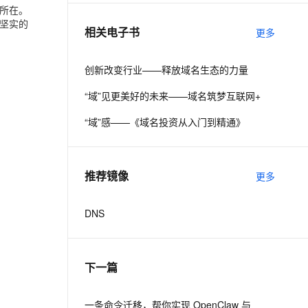
所在。
坚实的
相关电子书
更多
息提取
与 AI 智能体进行实时音视频通话
从文本、图片、视频中提取结构化的属性信息
构建支持视频理解的 AI 音视频实时通话应用
创新改变行业——释放域名生态的力量
t.diy 一步搞定创意建站
构建大模型应用的安全防护体系
“域”见更美好的未来——域名筑梦互联网+
通过自然语言交互简化开发流程,全栈开发支持
通过阿里云安全产品对 AI 应用进行安全防护
“域”感——《域名投资从入门到精通》
推荐镜像
更多
DNS
下一篇
一条命令迁移，帮你实现 OpenClaw 与