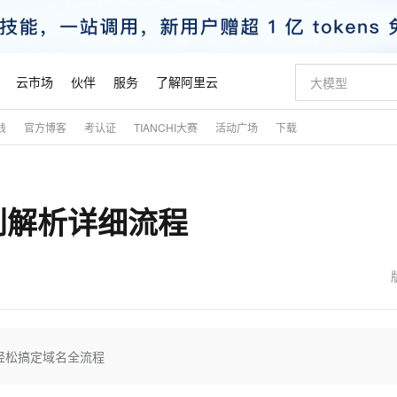
云市场
伙伴
服务
了解阿里云
践
官方博客
考认证
TIANCHI大赛
活动广场
下载
AI 特惠
数据与 API
成为产品伙伴
企业增值服务
最佳实践
价格计算器
AI 场景体
基础软件
产品伙伴合
阿里云认证
市场活动
配置报价
大模型
自助选配和估算价格
新方式
睿译宝，AI翻译排版一步到位
智启 AI 普惠权益
产品生态集成认证中心
企业支持计划
云上春晚
域名与网站
千问官方 MaaS 平台，为开发者和 Agent 而生，新用户赠送 1 亿 + tokens 额度
Qwen Aud
AI Coding
阿里云Maa
2026 阿里云
云服务器 E
为企业打
数据集
Windows
大模型认证
模型
NEW
NEW
到解析详细流程
交付可用成果
值低价云产品抢先购
上传文档即自动完成翻译和格式还原
至高享 1亿+免费 tokens，加速 Al 应用落地
提供智能易用的域名与建站服务
智能编程，一键
安全可靠、
产品生态伙伴
专家技术服务
云上奥运之旅
弹性计算合作
阿里云中企出
手机三要素
宝塔 Linux
全部认证
价格优势
有专属领域专家
GLM-5.2：长任务时代开源旗舰模型
阿里云 OPC 创新助力计划
千问大模型
即刻拥有 DeepS
AI 电商营销
对象存储 O
大模型
产品生态伙伴工作台
企业增值服务台
云栖战略参考
云存储合作计
云栖大会
身份实名认证
CentOS
训练营
推动算力普惠，释放技术红利
最高返9万
多领域专家智能体,一键组建 AI 虚拟交付团队
快速构建应用程序和网站，即刻迈出上云第一步
至高百万元 Token 补贴，加速一人公司成长
多元化、高性能、安全可靠的大模型服务
真正可用的 1M 上下文,一次完成代码全链路开发
轻松解锁专属 Dee
从图文生成到
云上的中国
数据库合作计
活动全景
短信
Docker
图片和
站式影视创作平台
Hermes Agent，打造自进化智能体
Token Plan 模型订阅计划
数字证书管理服务（原SSL证书）
5 分钟轻松部署
AI 广告创作
无影云电脑
企业成长
NEW
信息公告
看见新力量
云网络合作计
OCR 文字识别
JAVA
证享300元代金券
可视化编排打通从文字构思到成片全链路闭环
全托管，含MySQL、PostgreSQL、SQL Server、MariaDB多引擎
自主进化，持久记忆，越用越聪明
Qwen3.8-Max 首发尝鲜，限时加量 10 倍，夜间低至2折
实现全站HTTPS，呈现可信的WEB访问
图文、视频一
随时随地安
魔搭 Mode
Kimi-K3
HappyHors
NEW
loud
服务实践
官网公告
金融模力时刻
Salesforce O
版
发票查验
全能环境
Claude Code + GStack 打造工程团队
千问办公，限时限量积分加倍
Qoder
低代码高效构
AI 建站
短信服务
轻松搞定域名全流程
型
NEW
作计划
Kimi 最新旗舰模型，长程编程与推理利器
让文字生成流
计划
创新中心
魔搭 ModelSc
健康状态
理服务
让AI从“聊天伙伴”进化为能干活的“数字员工”
安装技能 GStack，拥有专属 AI 工程团队
你的AI工作搭子，覆盖日常办公高频场景
面向真实软件的智能体编程平台
0 代码专业建
客户案例
天气预报查询
操作系统
态合作计划