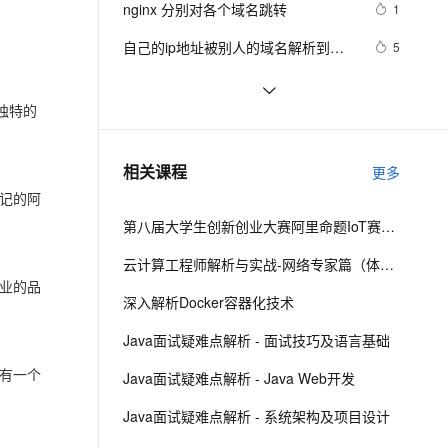
安全
nginx 分别对各个域名跳转
我要投诉
e-1.1-I2V
Cosyvoice-V3-Flash
1
PolarDB
上云场景组合购
Milvus 弹性伸缩功能新增节
伴
漫剧创作，剧本、分镜、视频高效生成
100%兼容MySQL、PostgreSQL，兼容Oracle，支持集中和分布式
覆盖90%+业务场景，专享组合折扣价
点支持范围
畅自然，细节丰富
高表现力语音合成大模型，语音克隆听感自然
VPN
自己的ip地址被别人的域名解析到？
5
已解决
ernetes 版 ACK
云聚AI 严选权益
AI 原生数据库服务发布
SSL 证书
使用cert-manager给阿里云的DNS
3075
2V
Fun-ASR
，一键激活高效办公新体验
理容器应用的 K8s 服务
精选AI产品，从模型到应用全链提效
Agent 数据网关
域名授权SSL证书
独特的
文戏情感细腻自然，动作戏激烈拳拳到肉，实现更强表演能力
支持中英文自由切换，具备更强的噪声鲁棒性
堡垒机
DNS域名解析
8402
AI 用量加速计划
云原生数据库 PolarDB
防火墙
、识别商机，让客服更高效、服务更出色。
【快讯】击败Godaddy，阿里云.vip域
新老同享，达量后返
Agentic Database 发布
4
相关课程
更多
名预订成功注册量全球第一
主机安全
应用
记的阿
第八届大学生创新创业大赛阿里命题IoT赛题解析
千问办公
NEW
AI 应用及服务市场
的智能体编程平台
一站式AI生产力平台
云计算工程师解析与实战-网络专家篇（体验版）
业的品
AI 应用
伶鹊
深入解析Docker容器化技术
企业级人与Agent协作平台，接入和调度多个数字员工
智能客服平台，对话机器人、对话分析、智能外呼
大模型
Java面试疑难点解析 - 面试技巧及语言基础
大模型服务平台百炼 - 全妙
自然语言处理
有一个
Java面试疑难点解析 - Java Web开发
应用创作平台
多模态内容创作工具，已接入 DeepSeek
数据标注
Java面试疑难点解析 - 系统架构及项目设计
机器学习