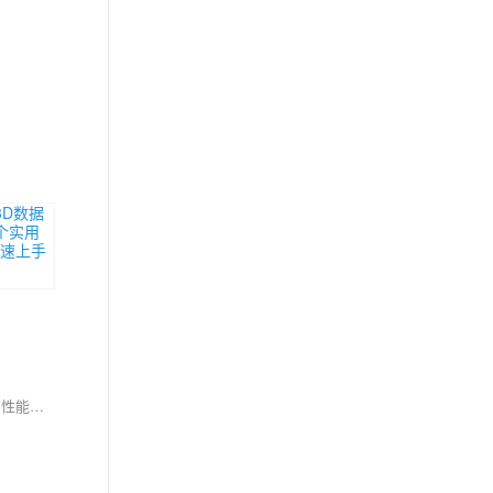
frozenset是Python中一个常被忽视但极具价值的不可变集合类型。本文深入解析其本质、操作方法与应用场景，揭示其通过不可变性带来的安全性与性能优势。从底层实现到实战案例，涵盖字典键使用、缓存优化及类型注解等高级场景。同时对比性能数据，提供最佳实践指南，并展望Python 3.11+中的优化。掌握frozenset，可为代码带来更强健性与效率，适合多种特定需求场景。