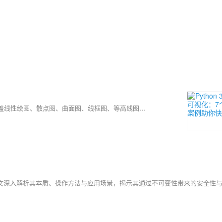
本文介绍了基于 Python Matplotlib 库的七种三维数据可视化技术，涵盖线性绘图、散点图、曲面图、线框图、等高线图、三角剖分及莫比乌斯带建模。通过具体代码示例和输出结果，展示了如何配置三维投影环境并实现复杂数据的空间表示。这些方法广泛应用于科学计算、数据分析与工程领域，帮助揭示多维数据中的空间关系与规律，为深入分析提供技术支持。