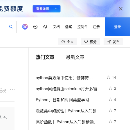
文档
备案
控制台
注册
登录
个人
积分
发布
验
作计划
器
AI 活动
专业服务
服务伙伴合作计划
开发者社区
加入我们
产品动态
服务平台百炼
阿里云 OPC 创新助力计划
热门文章
最新文章
一站式生成采购清单，支持单品或批量购买
可编辑精美 PPT 文稿
S产品伙伴计划（繁花）
峰会
CS
造的大模型服务与应用开发平台
Agency Agents：拥有专属领域专家
AI 生产力先锋
Al MaaS 服务伙伴赋能合作
域名
博文
Careers
PolarDB Agentic Database
至高可申请百万元
 轻松生成专业的 PPT
开启高性价比 AI 编程新体验
弹性可伸缩的云计算服务
先锋实践拓展 AI 生产力的边界
发布
多领域专家智能体,一键组建 AI 虚拟交付团队
Token 补贴，五大权
计划
海大会
伙伴信用分合作计划
商标
问答
社会招聘
python类方法中使用：修饰符
14
益加速 OPC 成功
帕鲁游戏服务器
SS
HappyHorse 打造一站式影视创作平台
飞天发布时刻
HOT
秒悟 Meoo CLI 支持一键部
划
备案
电子书
校园招聘
@staticmethod和@classmethod的
联机服务器，轻松开启游戏
视频创作，一键激活电商全链路生产力
稳定、安全、高性价比、高性能的云存储服务
所见，即是所愿
署项目至阿里云账号
可视化编排打通从文字构思到成片全链路闭环
更多支持
python网络爬虫selenium打开多窗口
3
版权
作用与区别，还有装饰器@property
划
公司注册
镜像站
视频生成
语音识别与合成
与切换页面
 智能体与工作流应用
漫剧工坊：一站式动画创作平台
AI 实训营
的使用
Flink OSS 支持
Python：日期和时间类型学习
4
合作伙伴培训与认证
划
上云迁移
站生成，高效打造优质广告素材
全接入的云上超级电脑
通过阿里云百炼高效搭建AI应用,助力高效开发
快速生产连贯的高质量长漫剧
从基础到进阶，Agent 创客手把手教你
AssumeRole 角色自定义
lScope
我要反馈
e-1.1-T2V
Qwen3-TTS-Flash
隐藏类中的属性 | Python从入门到精
7
查询合作伙伴
n Alibaba Cloud ISV 合作
代维服务
建企业门户网站
10 分钟搭建微信、支付宝小程序
 4,
百炼 Qwen3.7-Flash 系列模
通：高阶篇之二十七
畅细腻的高质量视频
离线语音合成大模型，多语言方言自适应，低延迟高稳定
创新加速
高阶函数 |  Python从入门到精通：高
ope
登录合作伙伴管理后台
7
我要建议
站，无忧落地极速上线
以可视化方式快速构建移动和 PC 门户网站
国内短信简单易用，安全可靠，秒级触达，全球覆盖200+国家和地区。
高效部署网站，快速应用到小程序
型发布
阶篇之十三