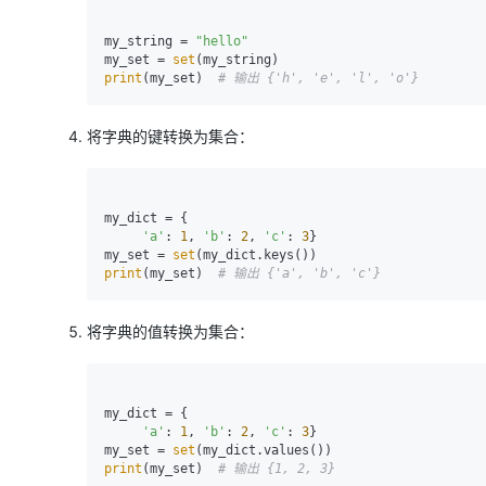
大模型解决方案
迁移与运维管理
my_string = 
"hello"
快速部署 Dify，高效搭建 
my_set = 
set
print
(my_set)  
# 输出 {'h', 'e', 'l', 'o'}
专有云
10 分钟在聊天系统中增加
将字典的键转换为集合：
my_dict = {

'a'
: 
1
, 
'b'
: 
2
, 
'c'
: 
3
}

my_set = 
set
print
(my_set)  
# 输出 {'a', 'b', 'c'}
将字典的值转换为集合：
my_dict = {

'a'
: 
1
, 
'b'
: 
2
, 
'c'
: 
3
}

my_set = 
set
print
(my_set)  
# 输出 {1, 2, 3}