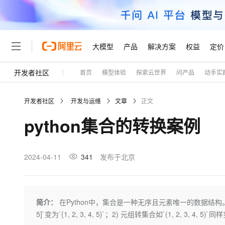
大模型
产品
解决方案
权益
定价
开发者社区
首页
模型体验
探索云世界
问产品
动手实
大模型
产品
解决方案
权益
定价
云市场
伙伴
服务
了解阿里云
精选产品
精选解决方案
普惠上云
产品定价
精选商城
成为销售伙伴
售前咨询
为什么选择阿里云
千问AI平台
开发者社区
开发与运维
文章
正文
了解云产品的定价详情
大模型服务平台百炼
睿译宝，AI翻译排版一
普惠上云 官方力荐
分销伙伴
在线服务
网站建设
什么是云计算
大
python集合的转换案例
大模型服务与应用平台
上传文档即自动完成翻译和
云服务器38元/年起，超
咨询伙伴
多端小程序
技术领先
云上成本管理
售后服务
轻量应用服务器
GLM-5.2：长任务时代
官方推荐返现计划
大模型
精选产品
精选解决方案
Salesforce 国际版订阅
稳定可靠
管理和优化成本
推荐新用户得奖励，单订单
销售伙伴合作计划
2024-04-11
341
发布于北京
自助服务
友盟天域
安全合规
人工智能与机器学习
AI
文本生成
云数据库 RDS
Hermes Agent，打造
云工开物
无影生态合作计划
在线服务
观测云
分析师报告
自主进化，持久记忆，越用
高校专属算力普惠，学生认
计算
互联网应用开发
Qwen3.8-Max
HOT
Salesforce On Alibaba C
工单服务
Tuya 物联网平台阿里云
研究报告与白皮书
人工智能平台 PAI
快速拥有专属 OpenClaw
简介：
在Python中，集合是一种无序且元素唯一的数据结构。以
大模
Consulting Partner 合
大数据
容器
智能体时代全能旗舰模型
免费试用
短信专区
一站式AI开发、训练和推
5]`变为`{1, 2, 3, 4, 5}`；2) 元组转集合如`(1, 2, 3, 4, 5)`同样变为
蓝凌 OA
AI 大模型销售与服务生
现代化应用