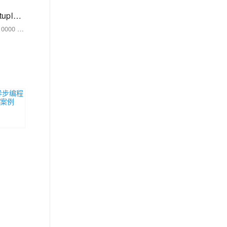
（Python基础）新时代语言！一起学习Python吧！（二）：字符编码由来；Python字符串、字符串格式化；list集合和tuple元组区别
字符编码 我们要清楚，计算机最开始的表达都是由二进制而来 我们要想通过二进制来表示我们熟知的字符看看以下的变化 例如： 1 的二进制编码为 0000 0001 我们通过A这个字符，让其在计算机内部存储（现如今，A 字符在地址通常表示为65） 现在拿A举例： 在计算机内部 A字符，它本身表示为 65这个数，在计算机底层会转为二进制码 也意味着A字符在底层表示为 1000001 通过这样的字符表示进行转换，逐步发展为拥有127个字符的编码存储到计算机中，这个编码表也被称为ASCII编码。 但随时代变迁，ASCII编码逐渐暴露短板，全球有上百种语言，光是ASCII编码并不能够满足需求