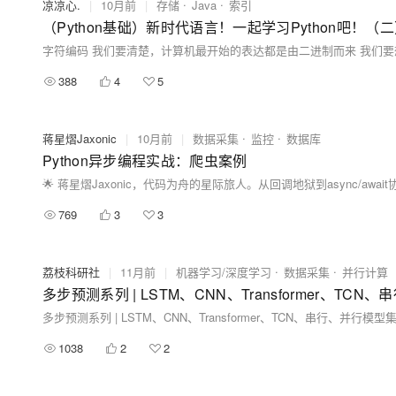
凉凉心.
|
10月前
|
存储
Java
索引
388
4
5
蒋星熠Jaxonic
|
10月前
|
数据采集
监控
数据库
Python异步编程实战：爬虫案例
769
3
3
荔枝科研社
|
11月前
|
机器学习/深度学习
数据采集
并行计算
多步预测系列 | LSTM、CNN、Transformer、TC
多步预测系列 | LSTM、CNN、Transformer、TCN、串行、并行模
1038
2
2