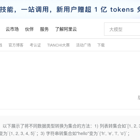
云市场
伙伴
服务
了解阿里云
践
官方博客
考认证
TIANCHI大赛
活动广场
下载
AI 特惠
数据与 API
成为产品伙伴
企业增值服务
最佳实践
价格计算器
AI 场景体
基础软件
产品伙伴合
阿里云认证
市场活动
配置报价
大模型
自助选配和估算价格
步到位
智启 AI 普惠权益
产品生态集成认证中心
企业支持计划
云上春晚
域名与网站
Qwen Audio：打造专属 AI 语音助手
千问官方 MaaS 平台，为开发者和 Agent 而生，新用户赠送 1 亿 + tokens 额度
一句话生成原生
AI Coding
阿里云Maa
2026 阿里云
云服务器 E
为企业打
数据集
Windows
大模型认证
模型
NEW
NEW
格式还原
值低价云产品抢先购
至高享 1亿+免费 tokens，加速 Al 应用落地
提供智能易用的域名与建站服务
Qwen-Audio-3.0-Realtime 端到端实时语音角色扮演
输入一句话想法,
智能编程，一键
安全可靠、
产品生态伙伴
专家技术服务
云上奥运之旅
弹性计算合作
阿里云中企出
手机三要素
宝塔 Linux
全部认证
价格优势
开源旗舰模型
即刻拥有 DeepSeek-V4-Pro
阿里云 OPC 创新助力计划
千问大模型
一键部署幻兽
AI 电商营销
对象存储 O
大模型
产品生态伙伴工作台
企业增值服务台
云栖战略参考
云存储合作计
云栖大会
身份实名认证
CentOS
训练营
推动算力普惠，释放技术红利
最高返9万
真正可用的 1M 上下文,一次完成代码全链路开发
快速构建应用程序和网站，即刻迈出上云第一步
轻松解锁专属 DeepSeek-V4-Pro
至高百万元 Token 补贴，加速一人公司成长
多元化、高性能、安全可靠的大模型服务
一键购买专属
从图文生成到
云上的中国
数据库合作计
活动全景
短信
Docker
图片和
自进化智能体
5 分钟轻松部署专属 QwenPaw
Token Plan 模型订阅计划
数字证书管理服务（原SSL证书）
高效搭建 AI
AI 广告创作
无影云电脑
企业成长
NEW
HOT
信息公告
看见新力量
云网络合作计
OCR 文字识别
JAVA
越聪明
证享300元代金券
全托管，含MySQL、PostgreSQL、SQL Server、MariaDB多引擎
Qwen3.8-Max 首发尝鲜，限时加量 10 倍，夜间低至2折
实现全站 HTTPS，呈现可信的 Web 访问
从聊天伙伴进化为能主动干活的本地数字员工
图文、视频一
随时随地安
魔搭 Mode
Kimi-K3
HappyHors
NEW
loud
服务实践
官网公告
金融模力时刻
Salesforce O
版
发票查验
全能环境
Claude Code + GStack 打造工程团队
千问办公，限时限量积分加倍
Qoder
低代码高效构
AI 建站
短信服务
下展示了将不同数据类型转换为集合的方法：1) 列表转集合如`[1, 2, 3,
型
NEW
作计划
Kimi 最新旗舰模型，长程编程与推理利器
让文字生成流
计划
创新中心
魔搭 ModelSc
健康状态
理服务
让AI从“聊天伙伴”进化为能干活的“数字员工”
安装技能 GStack，拥有专属 AI 工程团队
你的AI工作搭子，覆盖日常办公高频场景
面向真实软件的智能体编程平台
0 代码专业建
`{1, 2, 3, 4, 5}`；3) 字符串转集合如"hello"变为`{'h', 'e', 'l', 'o'}`；
客户案例
天气预报查询
操作系统
态合作计划