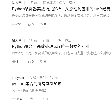
站大爷
|
11月前
|
设计模式
缓存
运维
Python装饰器实战场景解析：从原理到应用的10个经
651
0
0
站大爷
|
11月前
|
存储
JSON
算法
Python集合：高效处理无序唯一数据的利器
311
0
0
sunyalei
|
存储
索引
Python
python 集合的所有基础知识
python 集合的所有基础知识
1148
0
0