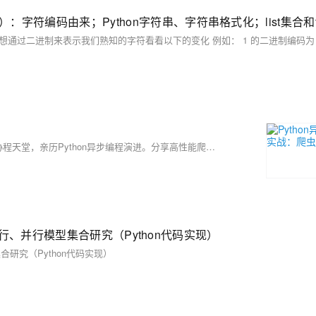
🌟 蒋星熠Jaxonic，代码为舟的星际旅人。从回调地狱到async/await协程天堂，亲历Python异步编程演进。分享高性能爬虫、数据库异步操作、限流监控等实战经验，助你驾驭并发，在二进制星河中谱写极客诗篇。
N、串行、并行模型集合研究（Python代码实现）
型集合研究（Python代码实现）