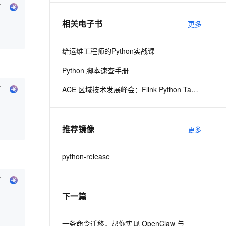
相关电子书
更多
息提取
与 AI 智能体进行实时音视频通话
从文本、图片、视频中提取结构化的属性信息
构建支持视频理解的 AI 音视频实时通话应用
给运维工程师的Python实战课
t.diy 一步搞定创意建站
构建大模型应用的安全防护体系
Python 脚本速查手册
通过自然语言交互简化开发流程,全栈开发支持
通过阿里云安全产品对 AI 应用进行安全防护
ACE 区域技术发展峰会：Flink Python Table API入门及实践
推荐镜像
更多
python-release
下一篇
一条命令迁移，帮你实现 OpenClaw 与