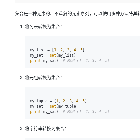
存储
天池大赛
Qwen3.7-Plus
云解析DNS
解决方案免费试用 新老
电子合同
最高领取价值200元试用
能看、能想、能动手的多模
安全
网络与CDN
集合是一种无序的、不重复的元素序列，可以使用多种方法将其
AI 算法大赛
畅捷通
大数据开发治理平台 Data
AI 产品 免费试用
网络
安全
云开发大赛
将列表转换为集合：
Qwen3-VL-Plus
Tableau 订阅
1亿+ 大模型 tokens 和 
可观测
入门学习赛
中间件
AI空中课堂在线直播课
云防火墙
140+云产品 免费试用
上云与迁云
云原生的云上边界网络安全
产品新客免费试用，最长1
my_list = [
1
, 
2
, 
3
, 
4
, 
5
]

数据库
my_set = 
set
生态解决方案
大模型服务
print
(my_set)  
# 输出 {1, 2, 3, 4, 5}
企业出海
大模型ACA认证体验
大数据计算
助力企业全员 AI 认知与能
行业生态解决方案
千问AI平台-Token Plan
政企业务
媒体服务
将元组转换为集合：
开发者生态解决方案
企业服务与云通信
千问AI平台-模型体验
AI 开发和 AI 应用解决
在线体验全尺寸、多种模态
my_tuple = (
1
, 
2
, 
3
, 
4
, 
5
)

域名与网站
my_set = 
set
Happy 系列大模型
print
(my_set)  
# 输出 {1, 2, 3, 4, 5}
终端用户计算
Serverless
将字符串转换为集合：
开发工具