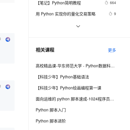
安全
【笔记】Python简明教程
我要投诉
e-1.1-I2V
Cosyvoice-V3-Flash
664
PolarDB
上云场景组合购
伴
Qoder CN V1.7.0 发布
漫剧创作，剧本、分镜、视频高效生成
100%兼容MySQL、PostgreSQL，兼容Oracle，支持集中和分布式
覆盖90%+业务场景，专享组合折扣价
畅自然，细节丰富
高表现力语音合成大模型，语音克隆听感自然
VPN
用 Python 实现你的量化交易策略
9
ernetes 版 ACK
云聚AI 严选权益
云安全中心 AI BAS 智能自动
SSL 证书
python_list
667
2V
Fun-ASR
，一键激活高效办公新体验
理容器应用的 K8s 服务
精选AI产品，从模型到应用全链提效
化模拟渗透攻击产品发布
文戏情感细腻自然，动作戏激烈拳拳到肉，实现更强表演能力
支持中英文自由切换，具备更强的噪声鲁棒性
堡垒机
python——多重继承
675
AI 用量加速计划
DataWorks ChatBI 会话支持
防火墙
、识别商机，让客服更高效、服务更出色。
python中时间日期格式化符号
新老同享，达量后返
上传临时文件分析
440
相关课程
更多
主机安全
应用
高校精品课-华东师范大学 - Python数据科学基础与实践
千问办公
NEW
AI 应用及服务市场
的智能体编程平台
一站式AI生产力平台
【科技少年】Python基础语法
AI 应用
伶鹊
【科技少年】Python绘画编程第一课
企业级人与Agent协作平台，接入和调度多个数字员工
智能客服平台，对话机器人、对话分析、智能外呼
大模型
面向运维的 python 脚本速成-1024程序员节创造营公益课
大模型服务平台百炼 - 全妙
自然语言处理
Python 脚本入门
应用创作平台
多模态内容创作工具，已接入 DeepSeek
数据标注
Python 脚本进阶
机器学习