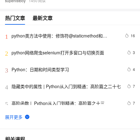
superlistboy
1450
热门文章
最新文章
python类方法中使用：修饰符@staticmethod和
16
1
@classmethod的作用与区别，还有装饰器@property的
使用
python网络爬虫selenium打开多窗口与切换页面
3
2
Python：日期和时间类型学习
4
3
隐藏类中的属性 | Python从入门到精通：高阶篇之二十七
7
4
高阶函数 |  Python从入门到精通：高阶篇之十三
7
5
【笔记】Python简明教程
665
6
用 Python 实现你的量化交易策略
11
7
相关课程