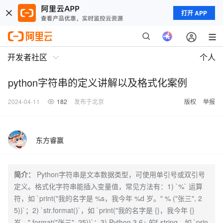
打开 APP
开发者社区
个人
python字符串的定义讲解以及格式化案例
2024-04-11
182
发布于北京
版权
举报
东方睿赢
简介：
Python字符串是文本数据类型，可使用单引号或双引号
定义。格式化字符串能插入变量值，常见方法有：1) `%` 运算
符，如 `print("我的名字是 %s，我今年 %d 岁。" % ("张三", 2
5))`；2) `str.format()`，如 `print("我的名字是 {}，我今年 {}
岁。".format("张三", 25))`；3) Python 3.6+ 的f-string，如 `prin