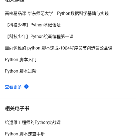
高校精品课-华东师范大学 - Python数据科学基础与实践
python_list
669
8
【科技少年】Python基础语法
python——多重继承
677
9
【科技少年】Python绘画编程第一课
python中时间日期格式化符号
442
10
面向运维的 python 脚本速成-1024程序员节创造营公益课
Python 脚本入门
Python 脚本进阶
查看更多
相关电子书
给运维工程师的Python实战课
Python 脚本速查手册