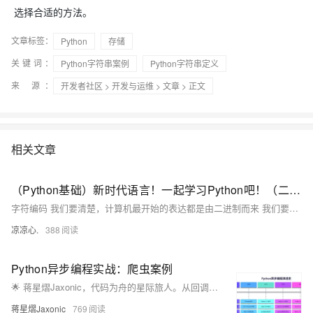
选择合适的方法。
文章标签：
Python
存储
关键词：
Python字符串案例
Python字符串定义
来 源：
开发者社区
>
开发与运维
>
文章
> 正文
相关文章
（Python基础）新时代语言！一起学习Python吧！（二）：字符编码由来；Python字符串、字符串格式化；list集合和tuple元组区别
字符编码 我们要清楚，计算机最开始的表达都是由二进制而来 我们要想通过二进制来表示我们熟知的字符看看以下的变化 例如： 1 的二进制编码为 0000 0001 我们通过A这个字符，让其在计算机内部存储（现如今，A 字符在地址通常表示为65） 现在拿A举例： 在计算机内部 A字符，它本身表示为 65这个数，在计算机底层会转为二进制码 也意味着A字符在底层表示为 1000001 通过这样的字符表示进行转换，逐步发展为拥有127个字符的编码存储到计算机中，这个编码表也被称为ASCII编码。 但随时代变迁，ASCII编码逐渐暴露短板，全球有上百种语言，光是ASCII编码并不能够满足需求
凉凉心.
388
Python异步编程实战：爬虫案例
🌟 蒋星熠Jaxonic，代码为舟的星际旅人。从回调地狱到async/await协程天堂，亲历Python异步编程演进。分享高性能爬虫、数据库异步操作、限流监控等实战经验，助你驾驭并发，在二进制星河中谱写极客诗篇。
蒋星熠Jaxonic
769