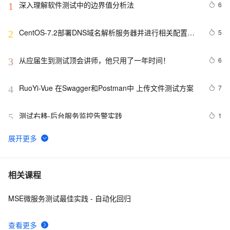
深入理解软件测试中的边界值分析法
6
1
CentOS-7.2部署DNS域名解析服务器并进行相关配置测
5
2
试
从应届生到测试顶会讲师，他只用了一年时间！
6
3
RuoYi-Vue 在Swagger和Postman中 上传文件测试方案
7
4
测试右移-后台服务监控告警实践
1
5
征文分享｜OceanBase 3.1.2 数据库性能测试探索
7
6
Junit测试框架
584
7
相关课程
MSE微服务测试最佳实践 - 自动化回归
本地开发和测试环境为什么一定建议用127.0.0.1或者
13
8
localhost
查看更多
【实测】django测试平台的各种权限管理设计解决方案！
5
9