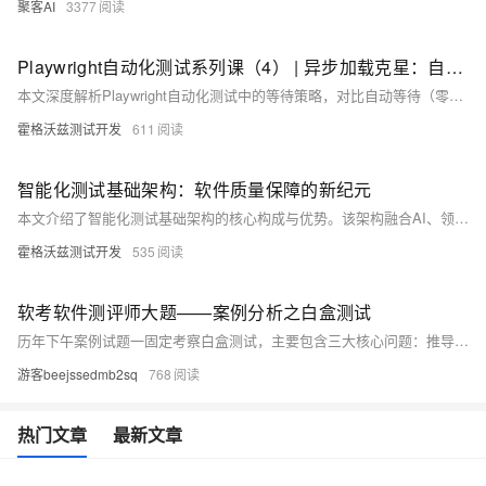
聚客AI
3377
Playwright自动化测试系列课（4） | 异步加载克星：自动等待 vs 智能等待策略深度解析​
本文深度解析Playwright自动化测试中的等待策略，对比自动等待（零配置防御机制）与智能等待（精准控制异步场景）的核心差异。通过实战案例讲解等待机制的选择标准、常见失效原因及调试技巧，帮助开发者有效解决页面异步加载问题，提升测试脚本的稳定性和执行效率。
霍格沃兹测试开发
611
智能化测试基础架构：软件质量保障的新纪元
本文介绍了智能化测试基础架构的核心构成与优势。该架构融合AI、领域工程与自动化技术，包含智能测试平台、测试智能体、赋能引擎和自动化工具链四部分，能自动生成用例、调度执行、分析结果，显著提升测试效率与覆盖率。其核心优势在于实现专家经验规模化、质量前移和快速适应业务变化，助力企业构建新一代质量保障体系。建议从构建知识图谱和试点关键领域智能体起步，逐步推进测试智能化转型。
霍格沃兹测试开发
535
软考软件测评师大题——案例分析之白盒测试
历年下午案例试题一固定考察白盒测试，主要包含三大核心问题：推导逻辑条件、绘制控制流图及计算环路复杂度、确定线性无关路径集合。内容涵盖覆盖层级标准（语句、分支、判定、条件覆盖等）、控制流图构建规范（顺序、分支、循环结构转换原则）、环路复杂度计算公式以及线性无关路径生成方法。通过典型题型示例解析，如代码路径分析与验证指标，帮助考生掌握解题思路和技巧。
游客beejssedmb2sq
768
热门文章
最新文章