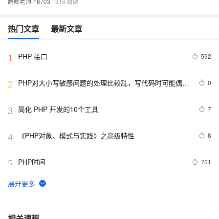
路卿老师-18703
316
热门文章
最新文章
PHP 接口
592
1
PHP对大小写敏感问题的处理比较乱，写代码时可能偶尔
0
2
出问题，所以这里总结一下。以便用到的出现错误
简化 PHP 开发的10个工具
7
3
《PHP对象、模式与实践》之高级特性
8
4
PHP时间
701
5
**PHP删除数组中特定元素的两种方法array_splice()和
3
6
unset()
PHP设计模式：单例模式
694
7
相关课程