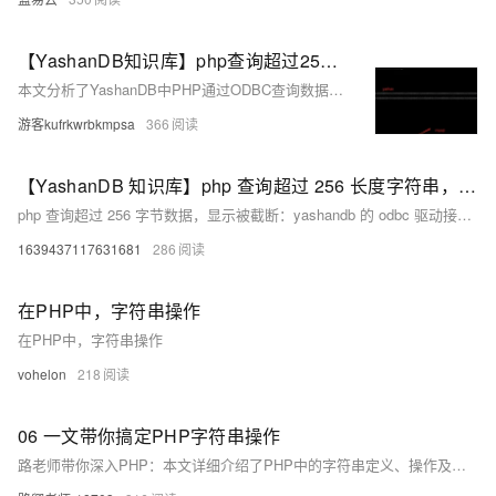
【YashanDB知识库】php查询超过256长度字符串，数据被截断的问题
本文分析了YashanDB中PHP通过ODBC查询数据时出现的数据截断问题，表现为超过256字节的数据被截断，以及isql工具无法显示超过300字节长度的数据。问题根源在于YashanDB的ODBC驱动仅支持单次查询，且PHP扩展库默认缓冲区限制。解决方案包括改用PHP ODBC扩展库而非PDO_ODBC，以及调整isql代码逻辑以支持循环取数或一次性读取完整数据。文章还提供了具体代码示例和规避方法，适用于23.2.4.14及更早版本。
游客kufrkwrbkmpsa
366
【YashanDB 知识库】php 查询超过 256 长度字符串，数据被截断的问题
php 查询超过 256 字节数据，显示被截断：yashandb 的 odbc 驱动接口 SQLGetData 现在只支持单次查询，不支持多次取数据的操作。 isql 显示不出来，isql 工具最大只查询 300 长度的数据，超过了该长度未正常显示。
1639437117631681
286
在PHP中，字符串操作
在PHP中，字符串操作
vohelon
218
06 一文带你搞定PHP字符串操作
路老师带你深入PHP：本文详细介绍了PHP中的字符串定义、操作及常用函数，包括字符串的定义方式、定界符、字符串操作（如去除空格、获取长度、截取、替换、分割和合成等）。通过实例讲解，帮助你快速掌握PHP字符串处理技巧。