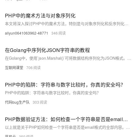
PHP中的魔术方法与对象序列化
本文将深入探讨PHP中的魔术方法，特别是与对象序列化和反序列化相关的__sleep()和__wakeup()方法。通过实例解析，帮助读者理解如何在实际应用中有效利用这些魔术方法，提高开发效率和代码质量。
aliyun0641063962-48771
346
在Golang中序列化JSON字符串的教程
在Golang中，使用`json.Marshal()`可将数据结构序列化为JSON格式。若直接对JSON字符串进行序列化，会因转义字符导致错误。解决方案包括使用`[]byte`或`json.RawMessage()`来避免双引号被转义，从而正确实现JSON的序列化与反序列化。
互联网课堂
706
PHP中的陷阱：字符串与数字比较时，你真的安全吗？
PHP中的陷阱：字符串与数字比较时，你真的安全吗？
代码bug生产队
303
PHP数据验证方法：如何检查一个字符串是否是email格式。
以上就是关于PHP如何检查一个字符串是否是email格式的全部内容。希望你在代码书写旅途中，能找到你的北斗星——简洁、高效、可靠的代码验证方式。让我们共同见证PHP的强大和丰富多彩！
蓝易云
350