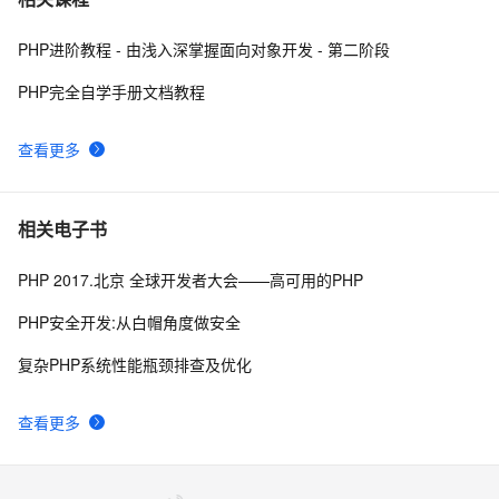
PHP进阶教程 - 由浅入深掌握面向对象开发 - 第二阶段
php 的函数参数值类型限定
518
8
PHP完全自学手册文档教程
跟我学习php数组常用函数-下篇
629
9
查看更多
PHP面向对象之方法重写
9
10
相关电子书
PHP 2017.北京 全球开发者大会——高可用的PHP
PHP安全开发:从白帽角度做安全
复杂PHP系统性能瓶颈排查及优化
查看更多