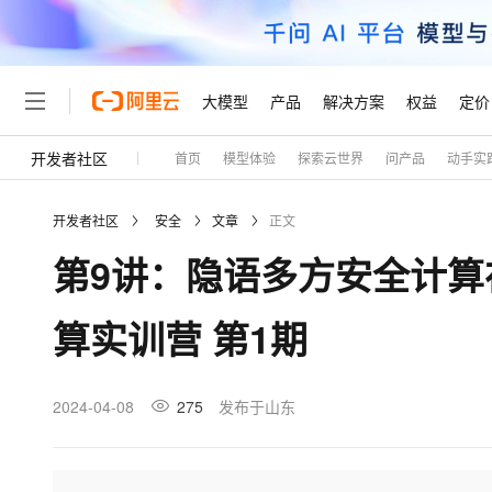
大模型
产品
解决方案
权益
定价
开发者社区
首页
模型体验
探索云世界
问产品
动手实
大模型
产品
解决方案
权益
定价
云市场
伙伴
服务
了解阿里云
精选产品
精选解决方案
普惠上云
产品定价
精选商城
成为销售伙伴
售前咨询
为什么选择阿里云
千问AI平台
开发者社区
安全
文章
正文
了解云产品的定价详情
大模型服务平台百炼
睿译宝，AI翻译排版一
普惠上云 官方力荐
分销伙伴
在线服务
网站建设
什么是云计算
大
第9讲：隐语多方安全计
大模型服务与应用平台
上传文档即自动完成翻译和
云服务器38元/年起，超
咨询伙伴
多端小程序
技术领先
云上成本管理
售后服务
轻量应用服务器
GLM-5.2：长任务时代
官方推荐返现计划
大模型
精选产品
精选解决方案
Salesforce 国际版订阅
稳定可靠
算实训营 第1期
管理和优化成本
推荐新用户得奖励，单订单
销售伙伴合作计划
自助服务
友盟天域
安全合规
人工智能与机器学习
AI
文本生成
云数据库 RDS
Hermes Agent，打造
云工开物
无影生态合作计划
在线服务
观测云
分析师报告
自主进化，持久记忆，越用
高校专属算力普惠，学生认
计算
互联网应用开发
2024-04-08
275
发布于山东
Qwen3.8-Max
HOT
Salesforce On Alibaba C
工单服务
Tuya 物联网平台阿里云
研究报告与白皮书
人工智能平台 PAI
快速拥有专属 OpenClaw
大模
Consulting Partner 合
大数据
容器
智能体时代全能旗舰模型
免费试用
短信专区
一站式AI开发、训练和推
蓝凌 OA
AI 大模型销售与服务生
现代化应用