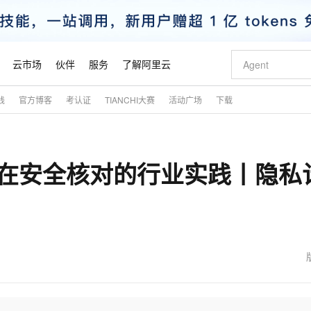
云市场
伙伴
服务
了解阿里云
践
官方博客
考认证
TIANCHI大赛
活动广场
下载
AI 特惠
数据与 API
成为产品伙伴
企业增值服务
最佳实践
价格计算器
AI 场景体
基础软件
产品伙伴合
阿里云认证
市场活动
配置报价
大模型
自助选配和估算价格
步到位
智启 AI 普惠权益
产品生态集成认证中心
企业支持计划
云上春晚
域名与网站
Qwen Audio：打造专属 AI 语音助手
千问官方 MaaS 平台，为开发者和 Agent 而生，新用户赠送 1 亿 + tokens 额度
一句话生成原生
AI Coding
阿里云Maa
2026 阿里云
云服务器 E
为企业打
数据集
Windows
大模型认证
模型
NEW
NEW
算在安全核对的行业实践丨隐私
格式还原
值低价云产品抢先购
至高享 1亿+免费 tokens，加速 Al 应用落地
提供智能易用的域名与建站服务
Qwen-Audio-3.0-Realtime 端到端实时语音角色扮演
输入一句话想法,
智能编程，一键
安全可靠、
产品生态伙伴
专家技术服务
云上奥运之旅
弹性计算合作
阿里云中企出
手机三要素
宝塔 Linux
全部认证
价格优势
开源旗舰模型
即刻拥有 DeepSeek-V4-Pro
阿里云 OPC 创新助力计划
千问大模型
一键部署幻兽
AI 电商营销
对象存储 O
大模型
产品生态伙伴工作台
企业增值服务台
云栖战略参考
云存储合作计
云栖大会
身份实名认证
CentOS
训练营
推动算力普惠，释放技术红利
最高返9万
真正可用的 1M 上下文,一次完成代码全链路开发
快速构建应用程序和网站，即刻迈出上云第一步
轻松解锁专属 DeepSeek-V4-Pro
至高百万元 Token 补贴，加速一人公司成长
多元化、高性能、安全可靠的大模型服务
一键购买专属
从图文生成到
云上的中国
数据库合作计
活动全景
短信
Docker
图片和
自进化智能体
5 分钟轻松部署专属 QwenPaw
Token Plan 模型订阅计划
数字证书管理服务（原SSL证书）
高效搭建 AI
AI 广告创作
无影云电脑
企业成长
NEW
HOT
信息公告
看见新力量
云网络合作计
OCR 文字识别
JAVA
越聪明
证享300元代金券
全托管，含MySQL、PostgreSQL、SQL Server、MariaDB多引擎
Qwen3.8-Max 首发尝鲜，限时加量 10 倍，夜间低至2折
实现全站 HTTPS，呈现可信的 Web 访问
从聊天伙伴进化为能主动干活的本地数字员工
图文、视频一
随时随地安
魔搭 Mode
Kimi-K3
HappyHors
NEW
loud
服务实践
官网公告
金融模力时刻
Salesforce O
版
发票查验
全能环境
Claude Code + GStack 打造工程团队
千问办公，限时限量积分加倍
Qoder
低代码高效构
AI 建站
短信服务
型
NEW
作计划
Kimi 最新旗舰模型，长程编程与推理利器
让文字生成流
计划
创新中心
魔搭 ModelSc
健康状态
理服务
让AI从“聊天伙伴”进化为能干活的“数字员工”
安装技能 GStack，拥有专属 AI 工程团队
你的AI工作搭子，覆盖日常办公高频场景
面向真实软件的智能体编程平台
0 代码专业建
客户案例
天气预报查询
操作系统
态合作计划