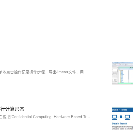
Badboy是辅助自动化测试的工具，用于录制自动化测试脚本，通过简单地点击操作记录操作步骤，导出Jmeter文件，用于Jmeter测试使用。
执行计算形态
注：本文是对[机密计算联盟](https://confidentialcomputing.io/)发布的白皮书[Confidential Computing: Hardware-Based Trusted Execution for Applications and Data v1.2](https://confidentialcomputing.io/wp-content/uploads/sit