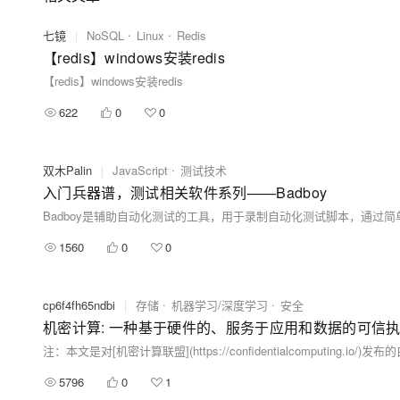
七镜
|
NoSQL
Linux
Redis
【redis】windows安装redis
【redis】windows安装redis
622
0
0
双木Palin
|
JavaScript
测试技术
入门兵器谱，测试相关软件系列——Badboy
1560
0
0
cp6f4fh65ndbi
|
存储
机器学习/深度学习
安全
机密计算: 一种基于硬件的、服务于应用和数据的可信
5796
0
1