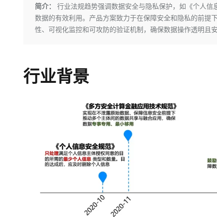
存储
天池大赛
Qwen3.7-Plus
简介：
行业法规趋势强调数据安全与隐私保护，如《个人信
云解析DNS
解决方案免费试用 新老
电子合同
数据的有效利用。产品方案致力于在保障安全和隐私的前提
最高领取价值200元试用
能看、能想、能动手的多模
安全
网络与CDN
AI 算法大赛
畅捷通
性、可视化监控和可攻防的验证机制，确保数据操作透明且
大数据开发治理平台 Data
AI 产品 免费试用
网络
安全
云开发大赛
Qwen3-VL-Plus
Tableau 订阅
1亿+ 大模型 tokens 和 
可观测
入门学习赛
中间件
AI空中课堂在线直播课
云防火墙
140+云产品 免费试用
行业背景
上云与迁云
云原生的云上边界网络安全
产品新客免费试用，最长1
数据库
生态解决方案
大模型服务
企业出海
大模型ACA认证体验
大数据计算
助力企业全员 AI 认知与能
行业生态解决方案
千问AI平台-Token Plan
政企业务
媒体服务
开发者生态解决方案
企业服务与云通信
千问AI平台-模型体验
AI 开发和 AI 应用解决
在线体验全尺寸、多种模态
域名与网站
Happy 系列大模型
终端用户计算
Serverless
开发工具