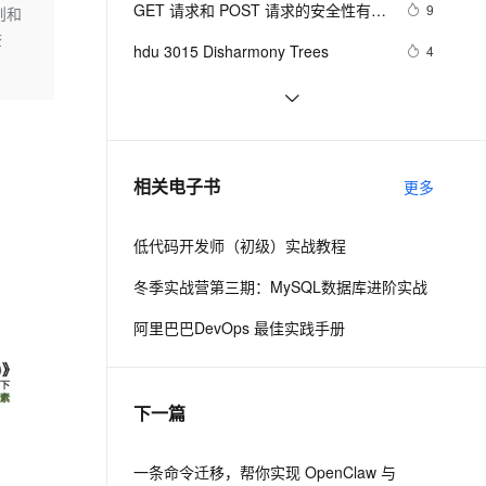
安全
GET 请求和 POST 请求的安全性有何
我要投诉
e-1.1-I2V
Cosyvoice-V3-Flash
9
则和
PolarDB
上云场景组合购
伴
Qoder CN V1.7.0 发布
区别？
查
漫剧创作，剧本、分镜、视频高效生成
100%兼容MySQL、PostgreSQL，兼容Oracle，支持集中和分布式
覆盖90%+业务场景，专享组合折扣价
畅自然，细节丰富
高表现力语音合成大模型，语音克隆听感自然
VPN
hdu 3015 Disharmony Trees
4
ernetes 版 ACK
云聚AI 严选权益
云安全中心 AI BAS 智能自动
SSL 证书
perl--CGI编程之Apache服务器安装配
1
2V
Fun-ASR
，一键激活高效办公新体验
理容器应用的 K8s 服务
精选AI产品，从模型到应用全链提效
化模拟渗透攻击产品发布
置
文戏情感细腻自然，动作戏激烈拳拳到肉，实现更强表演能力
支持中英文自由切换，具备更强的噪声鲁棒性
堡垒机
如何绑定多个action到一个slot
7
AI 用量加速计划
DataWorks ChatBI 会话支持
防火墙
、识别商机，让客服更高效、服务更出色。
结构struct(值类型)在实际应用要注意
新老同享，达量后返
上传临时文件分析
7
相关电子书
更多
的二点:
主机安全
应用
低代码开发师（初级）实战教程
千问办公
NEW
AI 应用及服务市场
的智能体编程平台
一站式AI生产力平台
冬季实战营第三期：MySQL数据库进阶实战
AI 应用
伶鹊
阿里巴巴DevOps 最佳实践手册
企业级人与Agent协作平台，接入和调度多个数字员工
智能客服平台，对话机器人、对话分析、智能外呼
大模型
大模型服务平台百炼 - 全妙
自然语言处理
下一篇
应用创作平台
多模态内容创作工具，已接入 DeepSeek
数据标注
机器学习
一条命令迁移，帮你实现 OpenClaw 与