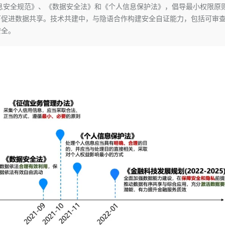
Deepseek-v4-pro
HappyHors
息安全规范》、《数据安全法》和《个人信息保护法》，倡导最小权限原
同享
万小智 AI 建站低至 15元/月
Qoder CN
AI 短剧/漫剧
云原生数据库 
快递物流查询
WordPress
成为服务伙
高校合作
下促进数据共享。技术共建中，与隐语合作构建安全自证能力，包括可审
点，立即开启云上创新
覆盖公网/内网、递归/权威、移动APP等全场景解析服务
送.CN域名，送备案服务码
基于千问大模型等，支持代码智能生成、研发智能问答
AI助力短剧
态智能体模型
旗舰 MoE 大模型，百万上下文与顶尖推理能力
图生视频，流
Ubuntu
安全。
服务生态伙伴
云工开物
企业应用
Works
Night Plan 支持 Qwen 3.8-Max
云原生大数据计算服务 MaxCompute
AI 办公
容器服务 Kub
NEW
GLM-5.2
Wan2.7-T
Red Hat
30+ 款产品免费体验
Data Agent 驱动的一站式 Data+AI 开发治理平台
夜间 5 折，Qwen/Meoo/TokenPlan 客户专享
面向分析的企业级SaaS模式云数据仓库
AI智能应用
提供一站式管
科研合作
视觉 Coding、空间感知、多模态思考等全面升级
1M上下文，专为长程任务能力而生
ERP
堂（旗舰版）
SUSE
智能客服
CRM
防护产品
2个月
自动承接线索
建站小程序
OA 办公系统
AI 应用构建
大模型原生
力提升
财税管理
模板建站
Qoder
大模型服务平台百炼-应用模版
HOT
NEW
面向真实软件
个人版上线、团队版降价；千问3.8-Max首发发尝鲜
丰富多元化的应用模版和解决方案
400电话
定制建站
万有无界
大模型服务平台百炼-智能体
方案
广告营销
模板小程序
的模型效果
灵活可视化地构建企业级 Agent
定制小程序
秒悟
人工智能平台 PAI
APP 开发
云端极速 AI 
新一代 AI 视频生成模型，深度适配广告营销等场景
AI Native 的算法工程平台，一站式完成建模、训练、推理服务部署
建站系统