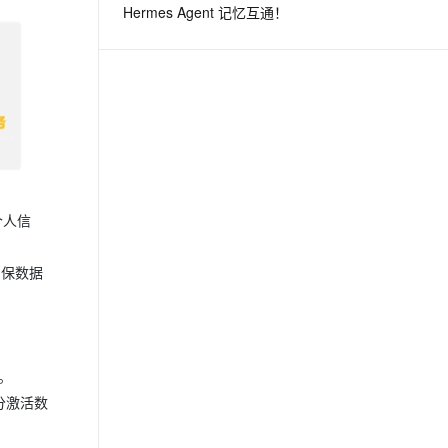
Hermes Agent 记忆互通！
息提取
与 AI 智能体进行实时音视频通话
从文本、图片、视频中提取结构化的属性信息
构建支持视频理解的 AI 音视频实时通话应用
t.diy 一步搞定创意建站
构建大模型应用的安全防护体系
通过自然语言交互简化开发流程,全栈开发支持
通过阿里云安全产品对 AI 应用进行安全防护
个人信
确保数据
。
分激活数