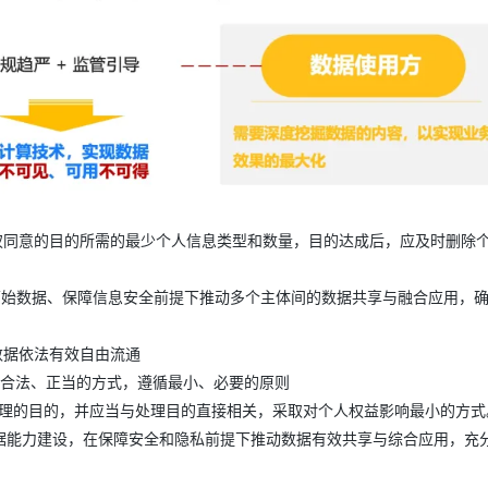
AI 应用
10分钟微调：让0.6B模型媲美235B模
多模态数据信
型
依托云原生高可用架构,实现Dify私有化部署
用1%尺寸在特定领域达到大模型90%以上效果
一个 AI 助手
超强辅助，Bol
即刻拥有 DeepSeek-R1 满血版
在企业官网、通讯软件中为客户提供 AI 客服
多种方案随心选，轻松解锁专属 DeepSeek
授权同意的目的所需的最少个人信息类型和数量，目的达成后，应及时删除
露原始数据、保障信息安全前提下推动多个主体间的数据共享与融合应用，
数据依法有效自由流通
采取合法、正当的方式，遵循最小、必要的原则
、合理的目的，并应当与处理目的直接相关，采取对个人权益影响最小的方式
面加强数据能力建设，在保障安全和隐私前提下推动数据有效共享与综合应用，充