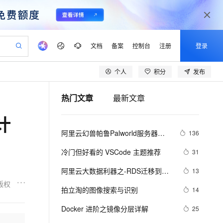
文档
备案
控制台
注册
登录
个人
积分
发布
验
作计划
器
AI 活动
专业服务
服务伙伴合作计划
开发者社区
加入我们
产品动态
服务平台百炼
阿里云 OPC 创新助力计划
热门文章
最新文章
一站式生成采购清单，支持单品或批量购买
可编辑精美 PPT 文稿
S产品伙伴计划（繁花）
峰会
CS
造的大模型服务与应用开发平台
Agency Agents：拥有专属领域专家
AI 生产力先锋
Al MaaS 服务伙伴赋能合作
域名
博文
Careers
PolarDB Agentic Database
至高可申请百万元
计
 轻松生成专业的 PPT
开启高性价比 AI 编程新体验
弹性可伸缩的云计算服务
先锋实践拓展 AI 生产力的边界
发布
多领域专家智能体,一键组建 AI 虚拟交付团队
Token 补贴，五大权
计划
海大会
伙伴信用分合作计划
商标
问答
社会招聘
阿里云幻兽帕鲁Palworld服务器配
136
益加速 OPC 成功
帕鲁游戏服务器
SS
HappyHorse 打造一站式影视创作平台
飞天发布时刻
HOT
秒悟 Meoo CLI 支持一键部
划
备案
电子书
校园招聘
置及价格整理（2024年版）
联机服务器，轻松开启游戏
视频创作，一键激活电商全链路生产力
稳定、安全、高性价比、高性能的云存储服务
所见，即是所愿
署项目至阿里云账号
可视化编排打通从文字构思到成片全链路闭环
更多支持
冷门但好看的 VSCode 主题推荐
31
划
公司注册
镜像站
视频生成
语音识别与合成
 智能体与工作流应用
漫剧工坊：一站式动画创作平台
AI 实训营
Flink OSS 支持
阿里云大数据利器之-RDS迁移到
13
合作伙伴培训与认证
划
上云迁移
站生成，高效打造优质广告素材
全接入的云上超级电脑
通过阿里云百炼高效搭建AI应用,助力高效开发
快速生产连贯的高质量长漫剧
从基础到进阶，Agent 创客手把手教你
AssumeRole 角色自定义
Maxcompute实现动态分区
版权
lScope
我要反馈
e-1.1-T2V
Qwen3-TTS-Flash
拍立淘的图像搜索与识别
14
查询合作伙伴
n Alibaba Cloud ISV 合作
代维服务
建企业门户网站
10 分钟搭建微信、支付宝小程序
百炼 Qwen3.7-Flash 系列模
畅细腻的高质量视频
离线语音合成大模型，多语言方言自适应，低延迟高稳定
创新加速
Docker 进阶之镜像分层详解
ope
登录合作伙伴管理后台
25
我要建议
站，无忧落地极速上线
以可视化方式快速构建移动和 PC 门户网站
国内短信简单易用，安全可靠，秒级触达，全球覆盖200+国家和地区。
高效部署网站，快速应用到小程序
型发布