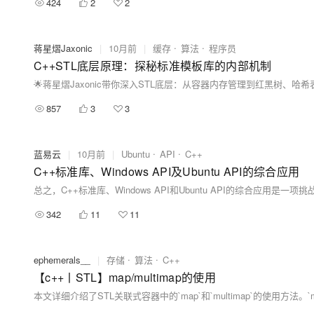
424
2
2
蒋星熠Jaxonic
|
10月前
|
缓存
算法
程序员
C++STL底层原理：探秘标准模板库的内部机制
857
3
3
蓝易云
|
10月前
|
Ubuntu
API
C++
C++标准库、Windows API及Ubuntu API的综合应用
342
11
11
ephemerals__
|
存储
算法
C++
【c++丨STL】map/multimap的使用