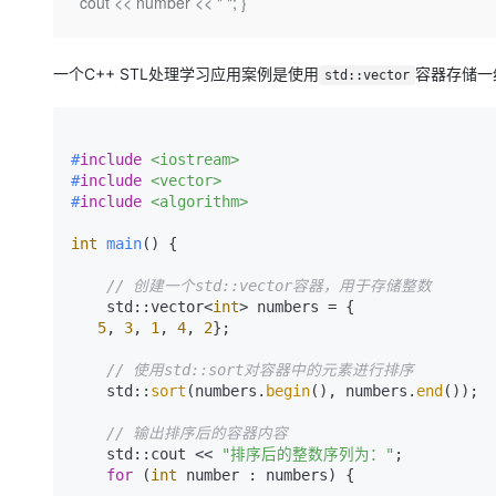
存储
天池大赛
cout << number << " "; }`
Qwen3.7-Plus
云解析DNS
解决方案免费试用 新老
电子合同
最高领取价值200元试用
能看、能想、能动手的多模
安全
网络与CDN
AI 算法大赛
畅捷通
一个C++ STL处理学习应用案例是使用
容器存储一
std::vector
大数据开发治理平台 Data
AI 产品 免费试用
网络
安全
云开发大赛
Qwen3-VL-Plus
Tableau 订阅
1亿+ 大模型 tokens 和 
可观测
入门学习赛
中间件
AI空中课堂在线直播课
云防火墙
140+云产品 免费试用
#
include
<iostream>
上云与迁云
云原生的云上边界网络安全
产品新客免费试用，最长1
数据库
#
include
<vector>
生态解决方案
#
include
<algorithm>
大模型服务
企业出海
大模型ACA认证体验
大数据计算
int
main
()
{

助力企业全员 AI 认知与能
行业生态解决方案
千问AI平台-Token Plan
政企业务
媒体服务
// 创建一个std::vector容器，用于存储整数
开发者生态解决方案
    std::vector<
int
> numbers = {

企业服务与云通信
千问AI平台-模型体验
5
, 
3
, 
1
, 
4
, 
2
};

AI 开发和 AI 应用解决
在线体验全尺寸、多种模态
域名与网站
// 使用std::sort对容器中的元素进行排序
    std::
sort
(numbers.
begin
(), numbers.
end
());

Happy 系列大模型
终端用户计算
// 输出排序后的容器内容
Serverless
    std::cout << 
"排序后的整数序列为："
;

for
 (
int
 number : numbers) {

开发工具