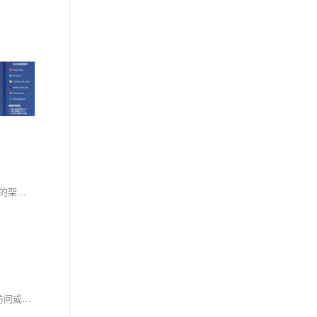
总之，C++标准库、Windows API和Ubuntu API的综合应用是一项挑战性较大的任务，需要开发者具备跨平台编程的深入知识和丰富经验。通过合理的架构设计和有效的工具选择，可以在不同的操作系统平台上高效地开发和部署应用程序。
本文详细介绍了STL关联式容器中的`map`和`multimap`的使用方法。`map`基于红黑树实现，内部元素按键自动升序排列，存储键值对，支持通过键访问或修改值；而`multimap`允许存在重复键。文章从构造函数、迭代器、容量接口、元素访问接口、增删操作到其他操作接口全面解析了`map`的功能，并通过实例演示了如何用`map`统计字符串数组中各元素的出现次数。最后对比了`map`与`set`的区别，强调了`map`在处理键值关系时的优势。