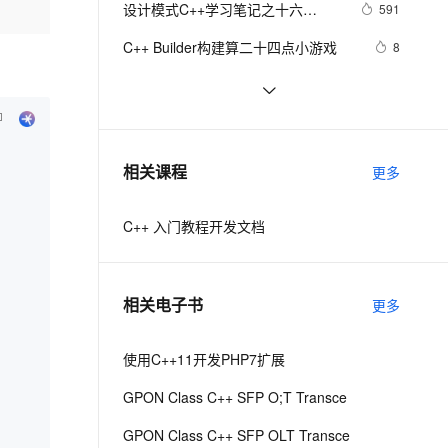
安全
设计模式C++学习笔记之十六
我要投诉
e-1.1-I2V
Cosyvoice-V3-Flash
591
PolarDB
上云场景组合购
Milvus 弹性伸缩功能新增节
伴
（Observer观察者模式）
漫剧创作，剧本、分镜、视频高效生成
100%兼容MySQL、PostgreSQL，兼容Oracle，支持集中和分布式
覆盖90%+业务场景，专享组合折扣价
点支持范围
畅自然，细节丰富
高表现力语音合成大模型，语音克隆听感自然
VPN
C++ Builder构建算二十四点小游戏
8
ernetes 版 ACK
云聚AI 严选权益
AI 原生数据库服务发布
SSL 证书
Qt C++ 扫码枪使用数据处理
7
2V
Fun-ASR
，一键激活高效办公新体验
理容器应用的 K8s 服务
精选AI产品，从模型到应用全链提效
Agent 数据网关
文戏情感细腻自然，动作戏激烈拳拳到肉，实现更强表演能力
支持中英文自由切换，具备更强的噪声鲁棒性
堡垒机
C++之MFC制作简单计算器（VS2019
7
AI 用量加速计划
云原生数据库 PolarDB
实现），附带完整代码
防火墙
、识别商机，让客服更高效、服务更出色。
C++ 你会使用cmath库里的宏常量
新老同享，达量后返
Agentic Database 发布
9
相关课程
更多
吗？（π、e、ln2、√2、(2/√π) 等
主机安全
应用
等）
C++ 入门教程开发文档
千问办公
NEW
AI 应用及服务市场
的智能体编程平台
一站式AI生产力平台
AI 应用
伶鹊
相关电子书
更多
企业级人与Agent协作平台，接入和调度多个数字员工
智能客服平台，对话机器人、对话分析、智能外呼
大模型
大模型服务平台百炼 - 全妙
使用C++11开发PHP7扩展
自然语言处理
应用创作平台
多模态内容创作工具，已接入 DeepSeek
GPON Class C++ SFP O;T Transce
数据标注
机器学习
GPON Class C++ SFP OLT Transce