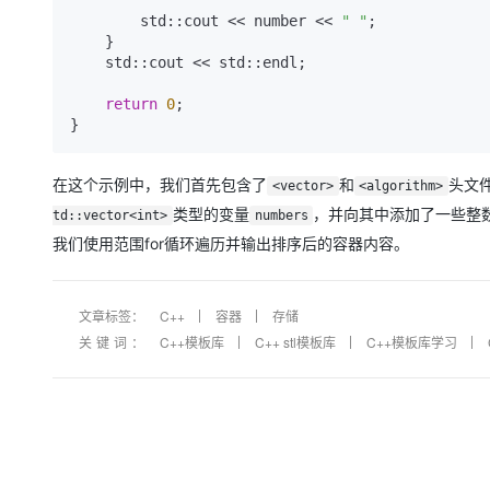
大模型解决方案
        std::cout << number << 
" "
;

迁移与运维管理
    }

快速部署 Dify，高效搭建 
    std::cout << std::endl;

专有云
return
0
;

10 分钟在聊天系统中增加
在这个示例中，我们首先包含了
和
头文
<vector>
<algorithm>
类型的变量
，并向其中添加了一些整
td::vector<int>
numbers
我们使用范围for循环遍历并输出排序后的容器内容。
文章标签：
C++
容器
存储
关键词：
C++模板库
C++ stl模板库
C++模板库学习