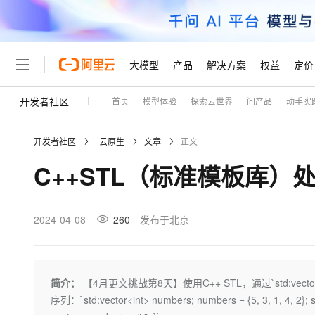
大模型
产品
解决方案
权益
定价
开发者社区
首页
模型体验
探索云世界
问产品
动手实
大模型
产品
解决方案
权益
定价
云市场
伙伴
服务
了解阿里云
精选产品
精选解决方案
普惠上云
产品定价
精选商城
成为销售伙伴
售前咨询
为什么选择阿里云
千问AI平台
开发者社区
云原生
文章
正文
了解云产品的定价详情
大模型服务平台百炼
千问办公，解锁你的工作
普惠上云 官方力荐
分销伙伴
在线服务
网站建设
什么是云计算
大
C++STL（标准模板库）
大模型服务与应用平台
企业级Agent产品，直接
云服务器38元/年起，超
咨询伙伴
多端小程序
技术领先
云上成本管理
售后服务
轻量应用服务器
Agency Agents：拥
官方推荐返现计划
大模型
精选产品
精选解决方案
Salesforce 国际版订阅
稳定可靠
管理和优化成本
推荐新用户得奖励，单订单
销售伙伴合作计划
2024-04-08
260
发布于北京
自助服务
友盟天域
安全合规
人工智能与机器学习
AI
文本生成
云数据库 RDS
HappyHorse 打造一
云工开物
无影生态合作计划
在线服务
观测云
分析师报告
高校专属算力普惠，学生认
计算
互联网应用开发
Qwen3.8-Max
HOT
Salesforce On Alibaba C
工单服务
Tuya 物联网平台阿里云
研究报告与白皮书
人工智能平台 PAI
快速拥有专属 OpenClaw
简介：
【4月更文挑战第8天】使用C++ STL，通过`std:vector`
大模
Consulting Partner 合
大数据
容器
智能体时代全能旗舰模型
免费试用
短信专区
一站式AI开发、训练和推
序列：`std:vector<int> numbers; numbers = {5, 3, 1, 4, 2}; st
蓝凌 OA
AI 大模型销售与服务生
现代化应用