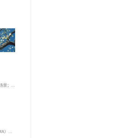
本文深入解析了STL中的`set`和`multiset`容器，二者均为关联式容器，底层基于红黑树实现。`set`支持唯一性元素存储并自动排序，适用于高效查找场景；`multiset`允许重复元素。两者均具备O(logN)的插入、删除与查找复杂度。文章详细介绍了构造函数、迭代器、容量接口、增删操作（如`insert`、`erase`）、查找统计（如`find`、`count`）及`multiset`特有的区间操作（如`lower_bound`、`upper_bound`、`equal_range`）。最后预告了`map`容器的学习，其作为键值对存储的关联式容器，同样基于红黑树，具有高效操作特性。
本文探讨了如何利用移动平均算法分析集思录提供的可转债数据，帮助投资者把握价格趋势。通过Python和C++两种编程语言实现简单移动平均（SMA），展示了数据处理的具体方法。Python代码借助`pandas`库轻松计算5日SMA，而C++代码则通过高效的数据处理展示了SMA的计算过程。集思录平台提供了详尽且及时的可转债数据，助力投资者结合算法与社区讨论，做出更明智的投资决策。掌握这些工具和技术，有助于在复杂多变的金融市场中挖掘更多价值。