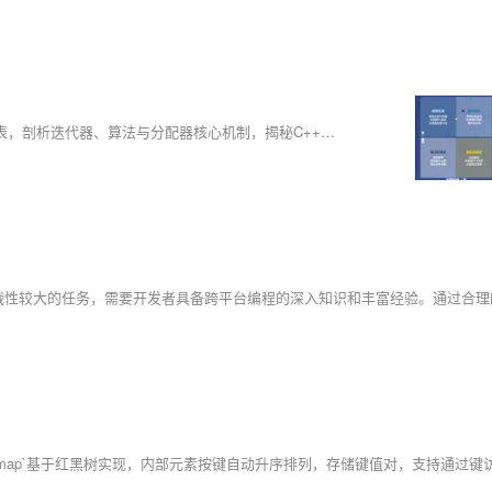
🌟蒋星熠Jaxonic带你深入STL底层：从容器内存管理到红黑树、哈希表，剖析迭代器、算法与分配器核心机制，揭秘C++标准库的高效设计哲学与性能优化实践。