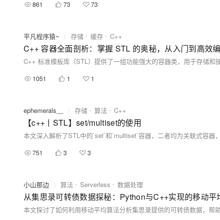
861
73
73
平凡程序猿~
|
存储
缓存
C++
C++ 容器全面剖析：掌握 STL 的奥秘，从入门到高效
1051
1
1
ephemerals__
|
存储
算法
C++
【c++丨STL】set/multiset的使用
751
3
3
小山那边
|
算法
Serverless
数据处理
从集思录可转债数据探秘：Python与C++实现的移动