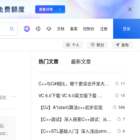
文档
备案
控制台
注册
登录
个人
积分
发布
验
作计划
器
AI 活动
专业服务
服务伙伴合作计划
开发者社区
加入我们
产品动态
服务平台百炼
阿里云 OPC 创新助力计划
热门文章
最新文章
一站式生成采购清单，支持单品或批量购买
io：打造专属 AI 语音助手
S产品伙伴计划（繁花）
峰会
CS
造的大模型服务与应用开发平台
一句话生成原生可编辑精美 PPT 文稿
AI 生产力先锋
Al MaaS 服务伙伴赋能合作
域名
博文
Careers
至高可申请百万元
Qwen3.8-Max 模型上线
开启高性价比 AI 编程新体验
弹性可伸缩的云计算服务
Qwen-Audio-3.0-Realtime 端到端实时语音角色扮演
输入一句话想法, 轻松生成专业的 PPT
先锋实践拓展 AI 生产力的边界
Token 补贴，五大权
计划
海大会
伙伴信用分合作计划
商标
问答
社会招聘
C++与C#相比，哪个更适合开发大型
11
益加速 OPC 成功
eek-V4-Pro
SS
一键部署幻兽帕鲁游戏服务器
飞天发布时刻
HOT
Open Search 向量检索版支
划
备案
电子书
校园招聘
游戏？
pSeek-V4-Pro
视频创作，一键激活电商全链路生产力
稳定、安全、高性价比、高性能的云存储服务
一键购买专属联机服务器，轻松开启游戏
所见，即是所愿
持视频检索 Pipeline 功能
更多支持
VC 6.0下载 VC 6.0英文版下载 
15
版权
划
公司注册
镜像站
视频生成
语音识别与合成
Visual C++ 6.0 英文企业版 集成SP6
专属 QwenPaw
漫剧工坊：一站式动画创作平台
AI 实训营
HOT
应用身份服务 (IDaaS)
【OJ】A*(start)算法c++初步实现
588
合作伙伴培训与认证
完美版（最新更新地址，百度网盘）
划
上云迁移
站生成，高效打造优质广告素材
全接入的云上超级电脑
从聊天伙伴进化为能主动干活的本地数字员工
快速生产连贯的高质量长漫剧
从基础到进阶，Agent 创客手把手教你
OpenClaw 管理能力上线
lScope
我要反馈
e-1.1-T2V
Qwen3-TTS-Flash
【C++调试】深入探索C++调试：从
7
查询合作伙伴
n Alibaba Cloud ISV 合作
代维服务
建企业门户网站
10 分钟搭建微信、支付宝小程序
序后
MaxCompute MaxFrame 提
DWARF到堆栈解析
畅细腻的高质量视频
离线语音合成大模型，多语言方言自适应，低延迟高稳定
创新加速
【C++STL基础入门】深入浅出string
ope
登录合作伙伴管理后台
6
我要建议
站，无忧落地极速上线
以可视化方式快速构建移动和 PC 门户网站
国内短信简单易用，安全可靠，秒级触达，全球覆盖200+国家和地区。
高效部署网站，快速应用到小程序
供自动弹性内存功能
td::
类的比较(compare)、复制(copy)