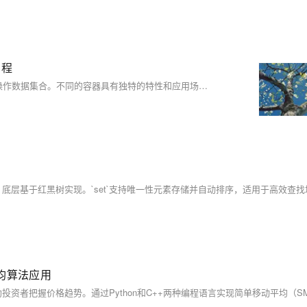
编程
C++ 标准模板库（STL）提供了一组功能强大的容器类，用于存储和操作数据集合。不同的容器具有独特的特性和应用场景，因此选择合适的容器对于程序的性能和代码的可读性至关重要。对于刚接触 C++ 的开发者来说，了解这些容器的基础知识以及它们的特点是迈向高效编程的重要一步。本文将详细介绍 C++ 常用的容器，包括序列容器（`std::vector`、`std::array`、`std::list`、`std::deque`）、关联容器（`std::set`、`std::map`）和无序容器（`std::unordered_set`、`std::unordered_map`），全面解析它们的特点、用法
平均算法应用