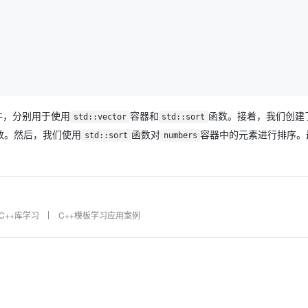
AI 应用
10分钟微调：让0.6B模型媲美235B模
多模态数据信
型
依托云原生高可用架构,实现Dify私有化部署
用1%尺寸在特定领域达到大模型90%以上效果
一个 AI 助手
超强辅助，Bol
即刻拥有 DeepSeek-R1 满血版
在企业官网、通讯软件中为客户提供 AI 客服
多种方案随心选，轻松解锁专属 DeepSeek
件，分别用于使用
容器和
函数。接着，我们创建
std::vector
std::sort
数。然后，我们使用
函数对
容器中的元素进行排序。
std::sort
numbers
C++库学习
C++模板学习应用案例