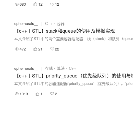
680
12
12
ephemerals__
|
C++
容器
【c++丨STL】stack和queue的使用及模拟实现
472
21
22
ephemerals__
|
存储
算法
C++
【c++丨STL】priority_queue（优先级队列）的使用
1013
1
2