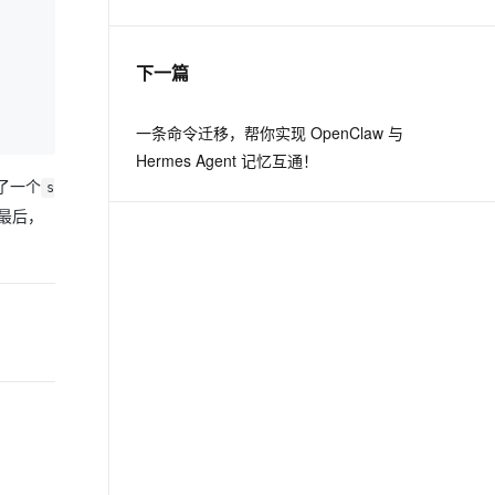
息提取
与 AI 智能体进行实时音视频通话
下一篇
从文本、图片、视频中提取结构化的属性信息
构建支持视频理解的 AI 音视频实时通话应用
t.diy 一步搞定创意建站
构建大模型应用的安全防护体系
一条命令迁移，帮你实现 OpenClaw 与
通过自然语言交互简化开发流程,全栈开发支持
通过阿里云安全产品对 AI 应用进行安全防护
Hermes Agent 记忆互通！
了一个
s
最后，