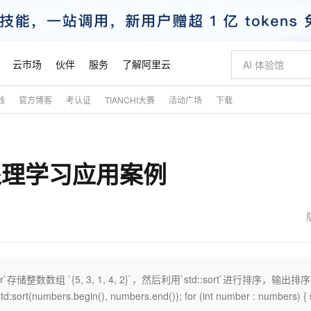
云市场
伙伴
服务
了解阿里云
践
官方博客
考认证
TIANCHI大赛
活动广场
下载
AI 特惠
数据与 API
成为产品伙伴
企业增值服务
最佳实践
价格计算器
AI 场景体
基础软件
产品伙伴合
阿里云认证
市场活动
配置报价
大模型
自助选配和估算价格
新方式
睿译宝，AI翻译排版一步到位
智启 AI 普惠权益
产品生态集成认证中心
企业支持计划
云上春晚
域名与网站
千问官方 MaaS 平台，为开发者和 Agent 而生，新用户赠送 1 亿 + tokens 额度
Qwen Aud
AI Coding
阿里云Maa
2026 阿里云
云服务器 E
为企业打
数据集
Windows
大模型认证
模型
NEW
NEW
处理学习应用案例
交付可用成果
值低价云产品抢先购
上传文档即自动完成翻译和格式还原
至高享 1亿+免费 tokens，加速 Al 应用落地
提供智能易用的域名与建站服务
智能编程，一键
安全可靠、
产品生态伙伴
专家技术服务
云上奥运之旅
弹性计算合作
阿里云中企出
手机三要素
宝塔 Linux
全部认证
价格优势
有专属领域专家
GLM-5.2：长任务时代开源旗舰模型
阿里云 OPC 创新助力计划
千问大模型
即刻拥有 DeepS
AI 电商营销
对象存储 O
大模型
产品生态伙伴工作台
企业增值服务台
云栖战略参考
云存储合作计
云栖大会
身份实名认证
CentOS
训练营
推动算力普惠，释放技术红利
最高返9万
多领域专家智能体,一键组建 AI 虚拟交付团队
快速构建应用程序和网站，即刻迈出上云第一步
至高百万元 Token 补贴，加速一人公司成长
多元化、高性能、安全可靠的大模型服务
真正可用的 1M 上下文,一次完成代码全链路开发
轻松解锁专属 Dee
从图文生成到
云上的中国
数据库合作计
活动全景
短信
Docker
图片和
站式影视创作平台
Hermes Agent，打造自进化智能体
Token Plan 模型订阅计划
数字证书管理服务（原SSL证书）
5 分钟轻松部署
AI 广告创作
无影云电脑
企业成长
NEW
信息公告
看见新力量
云网络合作计
OCR 文字识别
JAVA
证享300元代金券
可视化编排打通从文字构思到成片全链路闭环
全托管，含MySQL、PostgreSQL、SQL Server、MariaDB多引擎
自主进化，持久记忆，越用越聪明
Qwen3.8-Max 首发尝鲜，限时加量 10 倍，夜间低至2折
实现全站HTTPS，呈现可信的WEB访问
图文、视频一
随时随地安
魔搭 Mode
Kimi-K3
HappyHors
NEW
loud
服务实践
官网公告
金融模力时刻
Salesforce O
版
发票查验
全能环境
Claude Code + GStack 打造工程团队
千问办公，限时限量积分加倍
Qoder
低代码高效构
AI 建站
短信服务
存储整数数组 `{5, 3, 1, 4, 2}`，然后利用`std::sort`进行排序，输出排
型
NEW
作计划
Kimi 最新旗舰模型，长程编程与推理利器
让文字生成流
计划
创新中心
魔搭 ModelSc
健康状态
理服务
让AI从“聊天伙伴”进化为能干活的“数字员工”
安装技能 GStack，拥有专属 AI 工程团队
你的AI工作搭子，覆盖日常办公高频场景
面向真实软件的智能体编程平台
0 代码专业建
d:sort(numbers.begin(), numbers.end()); for (int number : numbers) { s
客户案例
天气预报查询
操作系统
态合作计划