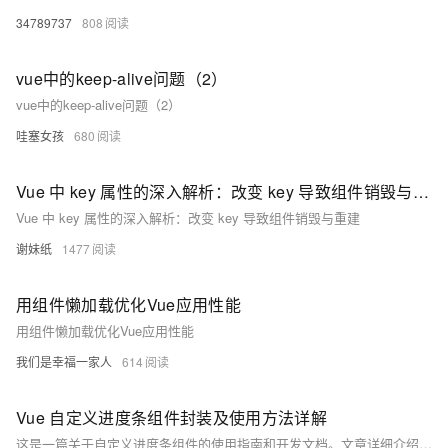
34789737
808
vue中的keep-alive问题（2）
vue中的keep-alive问题（2）
哇塞女孩
680
Vue 中 key 属性的深入解析：改变 key 导致组件销毁与重建
Vue 中 key 属性的深入解析：改变 key 导致组件销毁与重建
谢妹纸
1477
用组件懒加载优化Vue应用性能
用组件懒加载优化Vue应用性能
我们是幸福一家人
614
Vue 自定义进度条组件封装及使用方法详解
这是一篇关于自定义进度条组件的使用指南和开发文档。文章详细介绍了如何在Vue项目中引入、注册并使用该组件，包括基础与高级示例。组件支持分段配置（如颜色、文本）、动画效果及超出进度提示等功能。同时提供了完整的代码实现，支持全局注册，并提出了优化建议，如主题支持、响应式设计等，帮助开发者更灵活地集成和定制进度条组件。资源链接已提供，适合前端开发者参考学习。