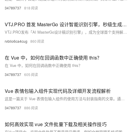
34789737
818
VTJ.PRO 首发 MasterGo 设计智能识别引擎，秒级生成 Vue 代码
VTJ.PRO发布「AI MasterGo设计稿识别引擎」，成为全球首个支持解析MasterGo原生JSON文件并自动生成Vue组件的AI工具。通过双引擎架构，实现设计到代码全流程自动化，效率提升300%，助力企业降本增效，引领“设计即生产”新时代。
rvblio6ca4cug
860
在 Vue 中，如何在回调函数中正确使用 this？
在 Vue 中，如何在回调函数中正确使用 this？
34789737
605
Vue 表情包输入组件实现代码及详细开发流程解析
这是一篇关于 Vue 表情包输入组件的使用方法与封装指南的文章。通过安装依赖、全局注册和局部使用，可以快速集成表情包功能到 Vue 项目中。文章还详细介绍了组件的封装实现、高级配置（如自定义表情列表、主题定制、动画效果和懒加载）以及完整集成示例。开发者可根据需求扩展功能，例如 GIF 搜索或自定义表情上传，提升用户体验。资源链接提供进一步学习材料。
34789737
886
如何高效实现 vue 文件批量下载及相关操作技巧
在Vue项目中，实现文件批量下载是常见需求。例如文档管理系统或图片库应用中，用户可能需要一次性下载多个文件。本文介绍了三种技术方案：1) 使用`file-saver`和`jszip`插件在前端打包文件为ZIP并下载；2) 借助后端接口完成文件压缩与传输；3) 使用`StreamSaver`解决大文件下载问题。同时，通过在线教育平台的实例详细说明了前后端的具体实现步骤，帮助开发者根据项目需求选择合适方案。