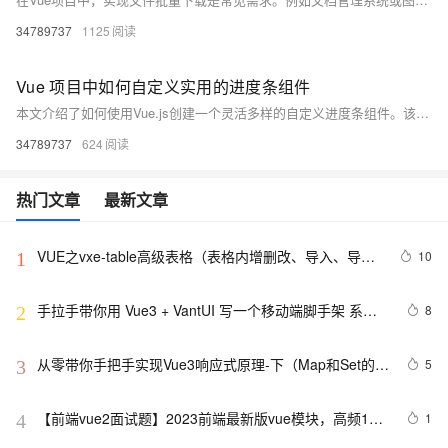
34789737
1125
Vue 项目中如何自定义实用的进度条组件
本文介绍了如何使用Vue.js创建一个灵活多样的自定义进度条组件。该组件可接受进度段数据数组作为输入，动态渲染进度段，支持动画效果和内容展示。当进度超出总长时，超出部分将以红色填充。文章详细描述了组件的设计目标、实现步骤（包括props定义、宽度计算、模板渲染、动画处理及超出部分的显示），并提供了使用示例。通过此组件，开发者可根据项目需求灵活展示进度情况，优化用户体验。资源地址：[https://pan.quark.cn/s/35324205c62b](https://pan.quark.cn/s/35324205c62b)。
34789737
624
热门文章
最新文章
VUE之vxe-table高级表格（表格内增删改、导入、导
10
1
出、自定义打印、列设置隐藏显示等）用法
手拉手带你用 Vue3 + VantUI 写一个移动端脚手架 系列
8
2
二 （页面布局与兼容）
从零带你手把手实现Vue3响应式原理-下（Map和Set的处
5
3
理）
【前端vue2面试题】2023前端最新版vue模块，高频17
1
4
问(上)