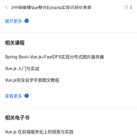
3分钟搞懂Vue整合Echarts实现可视化界面
3
5
解决vue3使用element-ui
5
6
前端组件之Bootstrap与Ant design of Vue
8
7
相关课程
Spring Boot+Vue.js+FastDFS实现分布式图片服务器
vue3源码解析 --- 组件渲染：vnode 到真实 DOM 是如何
1
8
转变的
Vue.js 入门与实战
Ant Design Vue中TreeSelect详解
10
9
Vue.js完全自学手册图文教程
Vue 结合html2canvas和jsPDF实现html页面转pdf 
2
10
查看更多
相关电子书
Vue.js 在前端服务化上的探索与实践