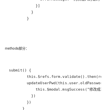
        }
methods部分：
      }