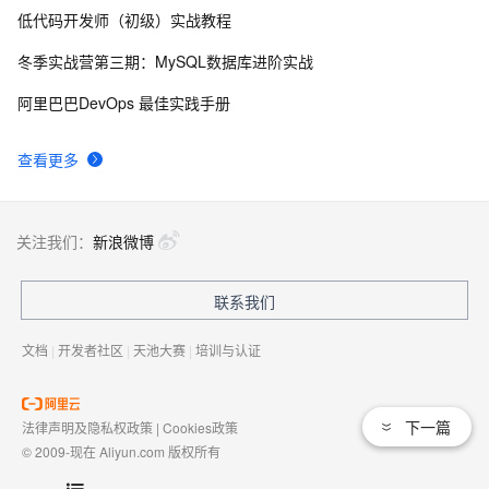
低代码开发师（初级）实战教程
【Uniapp】小程序携带Token请求接口+无感知登录方案
9
8
2.0
冬季实战营第三期：MySQL数据库进阶实战
uniapp 安装插件 uView （多平台快速开发的UI框架）
3
9
阿里巴巴DevOps 最佳实践手册
uniapp与vue的区别
9
10
查看更多
关注我们：
新浪微博
联系我们
文档
|
开发者社区
|
天池大赛
|
培训与认证
下一篇
法律声明及隐私权政策
|
Cookies政策
© 2009-现在 Aliyun.com 版权所有
增值电信业务经营许可证：
浙B2-20080101