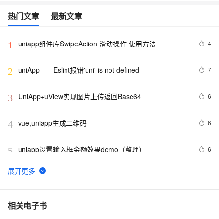
热门文章
最新文章
uniapp组件库SwipeAction 滑动操作 使用方法
4
1
uniApp——Eslint报错'uni' is not defined 
7
2
UniApp+uView实现图片上传返回Base64
6
3
vue,uniapp生成二维码
6
4
uniapp设置输入框金额效果demo（整理）
6
5
uniapp u-tabs表单如何默认选中
4
6
UniApp 生命周期详解
0
7
相关电子书