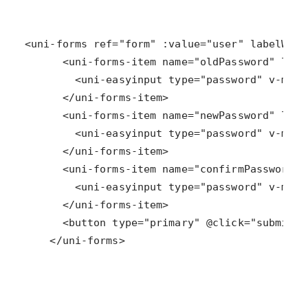
    </uni-forms>