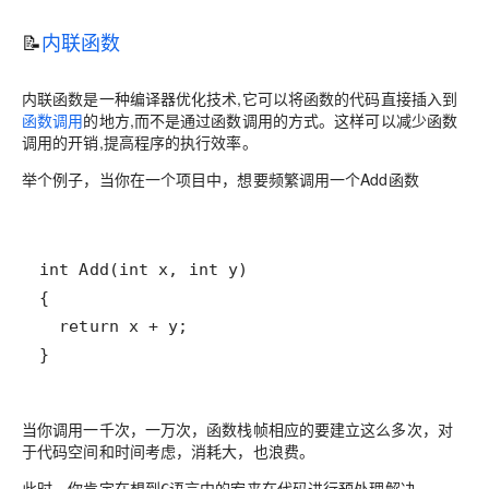
📝
内联函数
内联函数
是一种
编译器优化技术
,它可以将函数的代码直接插入到
函数调用
的地方,而不是通过
函数调用
的方式。这样可以减少函数
调用的开销,提高程序的执行效率。
举个例子，当你在一个项目中，想要频繁调用一个Add函数
当你调用一千次，一万次，函数栈帧相应的要建立这么多次，对
于代码空间和时间考虑，消耗大，也浪费。
此时，你肯定在想到
中的
宏
来在代码进行预处理解决
C语言