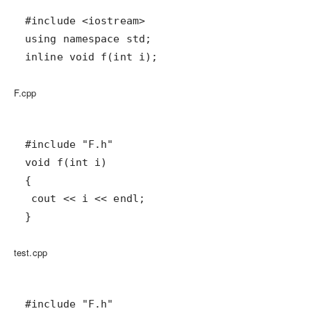
inline void f(int i);
F.cpp
}
test.cpp