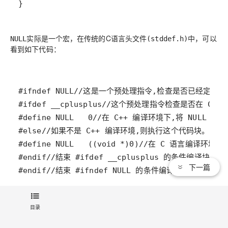
实际是一个宏，在传统的C语言头文件
中，可以
NULL
(stddef.h)
看到如下代码：
下一篇
#endif//结束 #ifndef NULL 的条件编译块
可以看到，
可能被定义为字面常量
，或者被定义为无类型指
NULL
0
目录
针
的常量。不论采取何种定义，在使用空值的指针时，
(void*)
都不可避免的会遇到一些麻烦，比如：