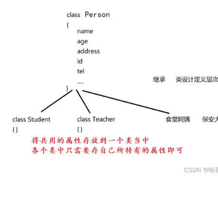
Deepseek-v4-pro
HappyHors
同享
万小智 AI 建站低至 15元/月
Qoder CN
AI 短剧/漫剧
云原生数据库 
快递物流查询
WordPress
成为服务伙
高校合作
点，立即开启云上创新
覆盖公网/内网、递归/权威、移动APP等全场景解析服务
送.CN域名，送备案服务码
基于千问大模型等，支持代码智能生成、研发智能问答
AI助力短剧
态智能体模型
旗舰 MoE 大模型，百万上下文与顶尖推理能力
图生视频，流
Ubuntu
服务生态伙伴
云工开物
企业应用
Works
Night Plan 支持 Qwen 3.8-Max
云原生大数据计算服务 MaxCompute
AI 办公
容器服务 Kub
NEW
GLM-5.2
Wan2.7-T
Red Hat
30+ 款产品免费体验
Data Agent 驱动的一站式 Data+AI 开发治理平台
夜间 5 折，Qwen/Meoo/TokenPlan 客户专享
面向分析的企业级SaaS模式云数据仓库
AI智能应用
提供一站式管
科研合作
视觉 Coding、空间感知、多模态思考等全面升级
1M上下文，专为长程任务能力而生
ERP
堂（旗舰版）
SUSE
智能客服
CRM
防护产品
2个月
自动承接线索
建站小程序
OA 办公系统
AI 应用构建
大模型原生
力提升
财税管理
模板建站
Qoder
大模型服务平台百炼-应用模版
HOT
NEW
面向真实软件
个人版上线、团队版降价；千问3.8-Max首发发尝鲜
丰富多元化的应用模版和解决方案
400电话
定制建站
万有无界
大模型服务平台百炼-智能体
方案
广告营销
模板小程序
的模型效果
灵活可视化地构建企业级 Agent
定制小程序
秒悟
人工智能平台 PAI
APP 开发
云端极速 AI 
新一代 AI 视频生成模型，深度适配广告营销等场景
AI Native 的算法工程平台，一站式完成建模、训练、推理服务部署
建站系统