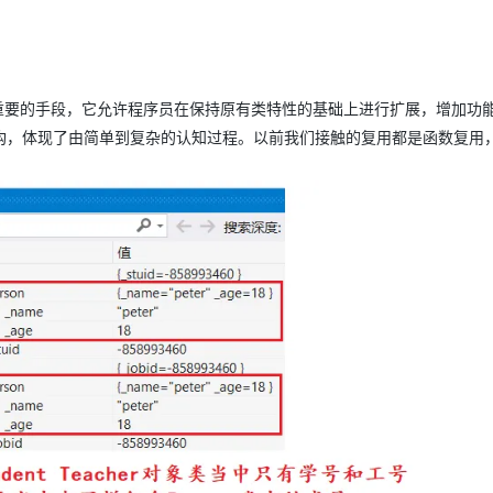
AI 应用
10分钟微调：让0.6B模型媲美235B模
多模态数据信
型
依托云原生高可用架构,实现Dify私有化部署
用1%尺寸在特定领域达到大模型90%以上效果
复用的最重要的手段，它允许程序员在保持原有类特性的基础上进行扩展，增加功
一个 AI 助手
超强辅助，Bol
构，体现了由简单到复杂的认知过程。以前我们接触的复用都是函数复用
即刻拥有 DeepSeek-R1 满血版
在企业官网、通讯软件中为客户提供 AI 客服
多种方案随心选，轻松解锁专属 DeepSeek