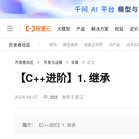
大模型
产品
解决方案
权益
定价
开发者社区
首页
模型体验
探索云世界
问产品
动手实
大模型
产品
解决方案
权益
定价
云市场
伙伴
服务
了解阿里云
精选产品
精选解决方案
普惠上云
产品定价
精选商城
成为销售伙伴
售前咨询
为什么选择阿里云
千问AI平台
开发者社区
开发与运维
文章
正文
了解云产品的定价详情
大模型服务平台百炼
千问办公，解锁你的工作
普惠上云 官方力荐
分销伙伴
在线服务
网站建设
什么是云计算
大
【C++进阶】1. 继承
大模型服务与应用平台
企业级Agent产品，直接
云服务器38元/年起，超
咨询伙伴
多端小程序
技术领先
云上成本管理
售后服务
轻量应用服务器
Agency Agents：拥
官方推荐返现计划
大模型
精选产品
精选解决方案
Salesforce 国际版订阅
稳定可靠
管理和优化成本
推荐新用户得奖励，单订单
销售伙伴合作计划
2024-04-07
203
发布于浙江
自助服务
友盟天域
安全合规
人工智能与机器学习
AI
文本生成
云数据库 RDS
HappyHorse 打造一
云工开物
无影生态合作计划
在线服务
观测云
分析师报告
高校专属算力普惠，学生认
计算
互联网应用开发
Qwen3.8-Max
HOT
Salesforce On Alibaba C
工单服务
Tuya 物联网平台阿里云
研究报告与白皮书
人工智能平台 PAI
快速拥有专属 OpenClaw
简介：
【C++进阶】1. 继承
大模
Consulting Partner 合
大数据
容器
智能体时代全能旗舰模型
免费试用
短信专区
一站式AI开发、训练和推
蓝凌 OA
AI 大模型销售与服务生
现代化应用