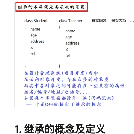
存储
天池大赛
Qwen3.7-Plus
云解析DNS
解决方案免费试用 新老
电子合同
最高领取价值200元试用
能看、能想、能动手的多模
安全
网络与CDN
AI 算法大赛
畅捷通
大数据开发治理平台 Data
AI 产品 免费试用
网络
安全
云开发大赛
Qwen3-VL-Plus
Tableau 订阅
1亿+ 大模型 tokens 和 
可观测
入门学习赛
中间件
AI空中课堂在线直播课
云防火墙
140+云产品 免费试用
上云与迁云
云原生的云上边界网络安全
产品新客免费试用，最长1
数据库
生态解决方案
大模型服务
企业出海
大模型ACA认证体验
大数据计算
助力企业全员 AI 认知与能
行业生态解决方案
千问AI平台-Token Plan
政企业务
媒体服务
开发者生态解决方案
企业服务与云通信
千问AI平台-模型体验
AI 开发和 AI 应用解决
在线体验全尺寸、多种模态
域名与网站
Happy 系列大模型
终端用户计算
Serverless
1. 继承的概念及定义
开发工具