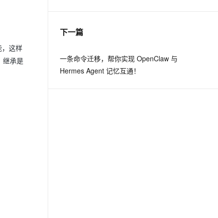
息提取
与 AI 智能体进行实时音视频通话
下一篇
从文本、图片、视频中提取结构化的属性信息
构建支持视频理解的 AI 音视频实时通话应用
能，这样
t.diy 一步搞定创意建站
构建大模型应用的安全防护体系
一条命令迁移，帮你实现 OpenClaw 与
，继承是
通过自然语言交互简化开发流程,全栈开发支持
通过阿里云安全产品对 AI 应用进行安全防护
Hermes Agent 记忆互通！