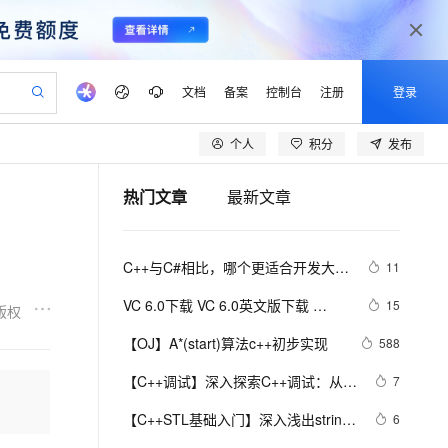
文档
备案
控制台
注册
登录
个人
积分
发布
验
作计划
器
AI 活动
专业服务
服务伙伴合作计划
开发者社区
加入我们
产品动态
服务平台百炼
阿里云 OPC 创新助力计划
热门文章
最新文章
一站式生成采购清单，支持单品或批量购买
io：打造专属 AI 语音助手
S产品伙伴计划（繁花）
峰会
CS
造的大模型服务与应用开发平台
一句话生成原生可编辑精美 PPT 文稿
AI 生产力先锋
Al MaaS 服务伙伴赋能合作
域名
博文
Careers
至高可申请百万元
Qwen3.8-Max 模型上线
开启高性价比 AI 编程新体验
弹性可伸缩的云计算服务
Qwen-Audio-3.0-Realtime 端到端实时语音角色扮演
输入一句话想法, 轻松生成专业的 PPT
先锋实践拓展 AI 生产力的边界
Token 补贴，五大权
计划
海大会
伙伴信用分合作计划
商标
问答
社会招聘
C++与C#相比，哪个更适合开发大型
11
益加速 OPC 成功
eek-V4-Pro
SS
一键部署幻兽帕鲁游戏服务器
飞天发布时刻
HOT
Open Search 向量检索版支
划
备案
电子书
校园招聘
游戏？
pSeek-V4-Pro
视频创作，一键激活电商全链路生产力
稳定、安全、高性价比、高性能的云存储服务
一键购买专属联机服务器，轻松开启游戏
所见，即是所愿
持视频检索 Pipeline 功能
更多支持
VC 6.0下载 VC 6.0英文版下载 
15
版权
划
公司注册
镜像站
视频生成
语音识别与合成
Visual C++ 6.0 英文企业版 集成SP6
专属 QwenPaw
漫剧工坊：一站式动画创作平台
AI 实训营
HOT
应用身份服务 (IDaaS)
【OJ】A*(start)算法c++初步实现
588
合作伙伴培训与认证
完美版（最新更新地址，百度网盘）
划
上云迁移
站生成，高效打造优质广告素材
全接入的云上超级电脑
从聊天伙伴进化为能主动干活的本地数字员工
快速生产连贯的高质量长漫剧
从基础到进阶，Agent 创客手把手教你
OpenClaw 管理能力上线
lScope
我要反馈
e-1.1-T2V
Qwen3-TTS-Flash
【C++调试】深入探索C++调试：从
7
查询合作伙伴
n Alibaba Cloud ISV 合作
代维服务
建企业门户网站
10 分钟搭建微信、支付宝小程序
MaxCompute MaxFrame 提
DWARF到堆栈解析
畅细腻的高质量视频
离线语音合成大模型，多语言方言自适应，低延迟高稳定
创新加速
【C++STL基础入门】深入浅出string
ope
登录合作伙伴管理后台
6
我要建议
站，无忧落地极速上线
以可视化方式快速构建移动和 PC 门户网站
国内短信简单易用，安全可靠，秒级触达，全球覆盖200+国家和地区。
高效部署网站，快速应用到小程序
供自动弹性内存功能
类的比较(compare)、复制(copy)