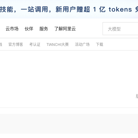
云市场
伙伴
服务
了解阿里云
践
官方博客
考认证
TIANCHI大赛
活动广场
下载
AI 特惠
数据与 API
成为产品伙伴
企业增值服务
最佳实践
价格计算器
AI 场景体
基础软件
产品伙伴合
阿里云认证
市场活动
配置报价
大模型
自助选配和估算价格
新方式
睿译宝，AI翻译排版一步到位
智启 AI 普惠权益
产品生态集成认证中心
企业支持计划
云上春晚
域名与网站
千问官方 MaaS 平台，为开发者和 Agent 而生，新用户赠送 1 亿 + tokens 额度
Qwen Aud
AI Coding
阿里云Maa
2026 阿里云
云服务器 E
为企业打
数据集
Windows
大模型认证
模型
NEW
NEW
交付可用成果
值低价云产品抢先购
上传文档即自动完成翻译和格式还原
至高享 1亿+免费 tokens，加速 Al 应用落地
提供智能易用的域名与建站服务
智能编程，一键
安全可靠、
产品生态伙伴
专家技术服务
云上奥运之旅
弹性计算合作
阿里云中企出
手机三要素
宝塔 Linux
全部认证
价格优势
有专属领域专家
GLM-5.2：长任务时代开源旗舰模型
阿里云 OPC 创新助力计划
千问大模型
即刻拥有 DeepS
AI 电商营销
对象存储 O
大模型
产品生态伙伴工作台
企业增值服务台
云栖战略参考
云存储合作计
云栖大会
身份实名认证
CentOS
训练营
推动算力普惠，释放技术红利
最高返9万
多领域专家智能体,一键组建 AI 虚拟交付团队
快速构建应用程序和网站，即刻迈出上云第一步
至高百万元 Token 补贴，加速一人公司成长
多元化、高性能、安全可靠的大模型服务
真正可用的 1M 上下文,一次完成代码全链路开发
轻松解锁专属 Dee
从图文生成到
云上的中国
数据库合作计
活动全景
短信
Docker
图片和
站式影视创作平台
Hermes Agent，打造自进化智能体
Token Plan 模型订阅计划
数字证书管理服务（原SSL证书）
5 分钟轻松部署
AI 广告创作
无影云电脑
企业成长
NEW
信息公告
看见新力量
云网络合作计
OCR 文字识别
JAVA
证享300元代金券
可视化编排打通从文字构思到成片全链路闭环
全托管，含MySQL、PostgreSQL、SQL Server、MariaDB多引擎
自主进化，持久记忆，越用越聪明
Qwen3.8-Max 首发尝鲜，限时加量 10 倍，夜间低至2折
实现全站HTTPS，呈现可信的WEB访问
图文、视频一
随时随地安
魔搭 Mode
Kimi-K3
HappyHors
NEW
loud
服务实践
官网公告
金融模力时刻
Salesforce O
版
发票查验
全能环境
Claude Code + GStack 打造工程团队
千问办公，限时限量积分加倍
Qoder
低代码高效构
AI 建站
短信服务
型
NEW
作计划
Kimi 最新旗舰模型，长程编程与推理利器
让文字生成流
计划
创新中心
魔搭 ModelSc
健康状态
理服务
让AI从“聊天伙伴”进化为能干活的“数字员工”
安装技能 GStack，拥有专属 AI 工程团队
你的AI工作搭子，覆盖日常办公高频场景
面向真实软件的智能体编程平台
0 代码专业建
客户案例
天气预报查询
操作系统
态合作计划