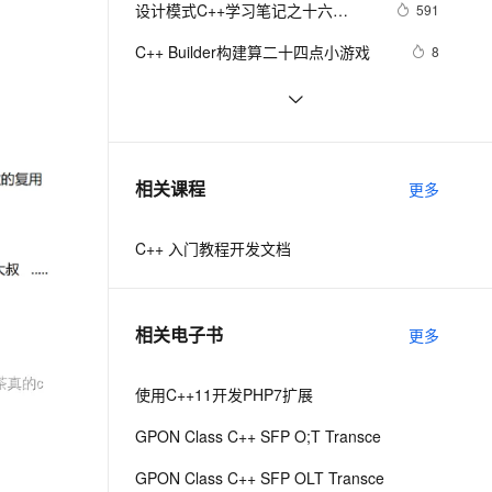
安全
设计模式C++学习笔记之十六
我要投诉
e-1.1-I2V
Cosyvoice-V3-Flash
591
PolarDB
上云场景组合购
Milvus 弹性伸缩功能新增节
伴
（Observer观察者模式）
漫剧创作，剧本、分镜、视频高效生成
100%兼容MySQL、PostgreSQL，兼容Oracle，支持集中和分布式
覆盖90%+业务场景，专享组合折扣价
点支持范围
畅自然，细节丰富
高表现力语音合成大模型，语音克隆听感自然
VPN
C++ Builder构建算二十四点小游戏
8
ernetes 版 ACK
云聚AI 严选权益
AI 原生数据库服务发布
SSL 证书
Qt C++ 扫码枪使用数据处理
7
2V
Fun-ASR
，一键激活高效办公新体验
理容器应用的 K8s 服务
精选AI产品，从模型到应用全链提效
Agent 数据网关
文戏情感细腻自然，动作戏激烈拳拳到肉，实现更强表演能力
支持中英文自由切换，具备更强的噪声鲁棒性
堡垒机
C++之MFC制作简单计算器（VS2019
7
AI 用量加速计划
云原生数据库 PolarDB
实现），附带完整代码
防火墙
、识别商机，让客服更高效、服务更出色。
C++ 你会使用cmath库里的宏常量
新老同享，达量后返
Agentic Database 发布
9
相关课程
更多
吗？（π、e、ln2、√2、(2/√π) 等
主机安全
应用
等）
C++ 入门教程开发文档
千问办公
NEW
AI 应用及服务市场
的智能体编程平台
一站式AI生产力平台
AI 应用
伶鹊
相关电子书
更多
企业级人与Agent协作平台，接入和调度多个数字员工
智能客服平台，对话机器人、对话分析、智能外呼
大模型
大模型服务平台百炼 - 全妙
使用C++11开发PHP7扩展
自然语言处理
应用创作平台
多模态内容创作工具，已接入 DeepSeek
GPON Class C++ SFP O;T Transce
数据标注
机器学习
GPON Class C++ SFP OLT Transce