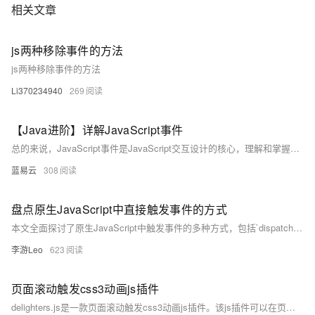
相关文章
js两种移除事件的方法
js两种移除事件的方法
Li370234940
269
【Java进阶】详解JavaScript事件
总的来说，JavaScript事件是JavaScript交互设计的核心，理解和掌握JavaScript事件对于编写高效、响应式的网页应用至关重要。
蓝易云
308
盘点原生JavaScript中直接触发事件的方式
本文全面探讨了原生JavaScript中触发事件的多种方式，包括`dispatchEvent`、`Event`构造函数、`CustomEvent`构造器、直接调用事件处理器以及过时的`createEvent`和`initEvent`方法。通过技术案例分析，如模拟点击事件、派发自定义数据加载事件和实现提示框系统，帮助开发者掌握这些方法在实际开发中的应用，提升灵活性与兼容性。
李游Leo
623
页面滚动触发css3动画js插件
delighters.js是一款页面滚动触发css3动画js插件。该js插件可以在页面向下滚动时，为进入浏览器视口的元素制作各种炫酷的CSS3动画效果。