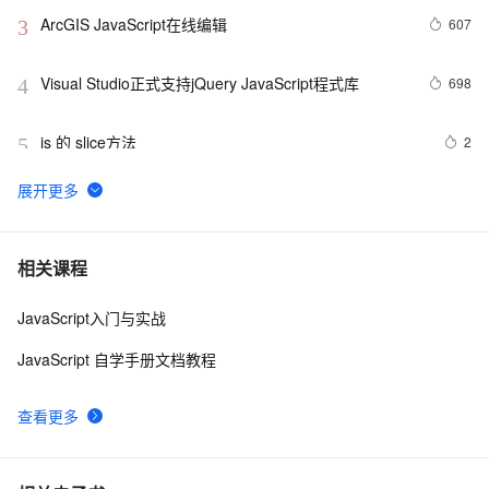
ArcGIS JavaScript在线编辑
607
3
Visual Studio正式支持jQuery JavaScript程式库
698
4
js 的 slice方法
2
5
js 闭包 原型
578
6
在IE下的JS编程需注意的内存释放问题
7
7
相关课程
JavaScript入门与实战
js 小技巧----复制
649
8
JavaScript 自学手册文档教程
Ajax学习-Javascript实例1
601
9
查看更多
How JavaScript Work.
637
10