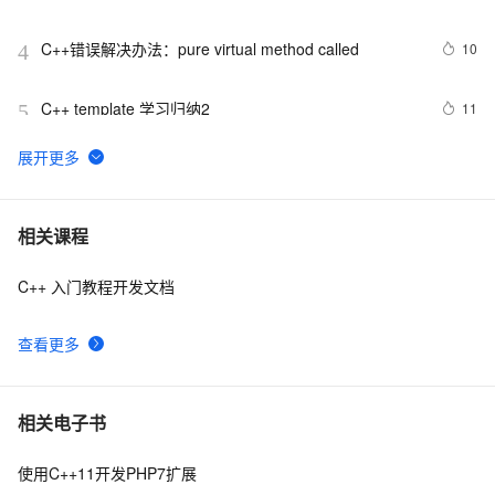
抛出异常的swap函数
C++错误解决办法：pure virtual method called
10
4
C++ template 学习归纳2
11
5
c++ float 带 e 的指数
538
6
【OJ】A*(start)算法c++初步实现
7
7
相关课程
C++ 入门教程开发文档
【C++调试】深入探索C++调试：从DWARF到堆栈解析
7
8
查看更多
【C++STL基础入门】深入浅出string类的比较
6
9
(compare)、复制(copy)
设计模式C++学习笔记之十六（Observer观察者模式）
8
10
相关电子书
使用C++11开发PHP7扩展