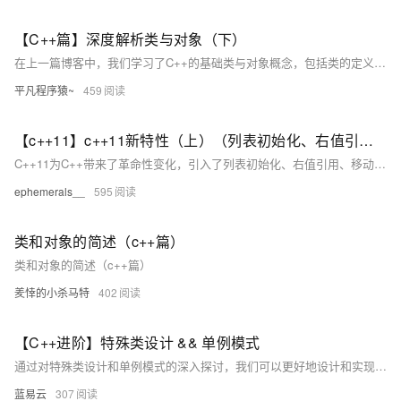
【C++篇】深度解析类与对象（下）
在上一篇博客中，我们学习了C++的基础类与对象概念，包括类的定义、对象的使用和构造函数的作用。在这一篇，我们将深入探讨C++类的一些重要特性，如构造函数的高级用法、类型转换、static成员、友元、内部类、匿名对象，以及对象拷贝优化等。这些内容可以帮助你更好地理解和应用面向对象编程的核心理念，提升代码的健壮性、灵活性和可维护性。
平凡程序猿~
459
【c++11】c++11新特性（上）（列表初始化、右值引用和移动语义、类的新默认成员函数、lambda表达式）
C++11为C++带来了革命性变化，引入了列表初始化、右值引用、移动语义、类的新默认成员函数和lambda表达式等特性。列表初始化统一了对象初始化方式，initializer_list简化了容器多元素初始化；右值引用和移动语义优化了资源管理，减少拷贝开销；类新增移动构造和移动赋值函数提升性能；lambda表达式提供匿名函数对象，增强代码简洁性和灵活性。这些特性共同推动了现代C++编程的发展，提升了开发效率与程序性能。
ephemerals__
595
类和对象的简述（c++篇）
类和对象的简述（c++篇）
羑悻的小杀马特
402
【C++进阶】特殊类设计 && 单例模式
通过对特殊类设计和单例模式的深入探讨，我们可以更好地设计和实现复杂的C++程序。特殊类设计提高了代码的安全性和可维护性，而单例模式则确保类的唯一实例性和全局访问性。理解并掌握这些高级设计技巧，对于提升C++编程水平至关重要。
蓝易云
307