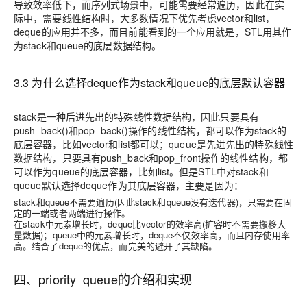
导致效率低下，而序列式场景中，可能需要经常遍历，因此在实
际中，需要线性结构时，大多数情况下优先考虑vector和list，
deque的应用并不多，而目前能看到的一个应用就是，STL用其作
为stack和queue的底层数据结构。
3.3 为什么选择deque作为stack和queue的底层默认容器
stack是一种后进先出的特殊线性数据结构，因此只要具有
push_back()和pop_back()操作的线性结构，都可以作为stack的
底层容器，比如vector和list都可以；queue是先进先出的特殊线性
数据结构，只要具有push_back和pop_front操作的线性结构，都
可以作为queue的底层容器，比如list。但是STL中对stack和
queue默认选择deque作为其底层容器，主要是因为：
stack和queue不需要遍历(因此stack和queue没有迭代器)，只需要在固
定的一端或者两端进行操作。
在stack中元素增长时，deque比vector的效率高(扩容时不需要搬移大
量数据)；queue中的元素增长时，deque不仅效率高，而且内存使用率
高。结合了deque的优点，而完美的避开了其缺陷。
四、priority_queue的介绍和实现