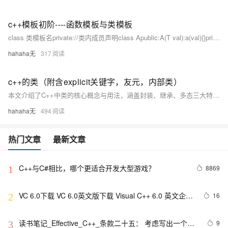
c++模板初阶----函数模板与类模板
class 类模板名private://类内成员声明class Apublic:A(T val):a(val){}private:T a;return 0;运行结果：注意：类模板中的成员函数若是放在类外定义时，需要加模板参数列表。return 0;
hahaha无
317
c++的类（附含explicit关键字，友元，内部类）
本文介绍了C++中类的核心概念与用法，涵盖封装、继承、多态三大特性。重点讲解了类的定义（`class`与`struct`）、访问限定符（`private`、`public`、`protected`）、类的作用域及成员函数的声明与定义分离。同时深入探讨了类的大小计算、`this`指针、默认成员函数（构造函数、析构函数、拷贝构造、赋值重载）以及运算符重载等内容。 文章还详细分析了`explicit`关键字的作用、静态成员（变量与函数）、友元（友元函数与友元类）的概念及其使用场景，并简要介绍了内部类的特性。
hahaha无
494
热门文章
最新文章
C++与C#相比，哪个更适合开发大型游戏？
8869
1
VC 6.0下载 VC 6.0英文版下载 Visual C++ 6.0 英文企业
16
2
版 集成SP6完美版（最新更新地址，百度网盘）
读书笔记_Effective_C++_条款二十五： 考虑写出一个不
9
3