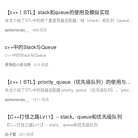
【c++丨STL】stack和queue的使用及模拟实现
本文介绍了STL中的两个重要容器适配器：栈（stack）和队列（queue）。容器适配器是在已有容器基础上添加新特性或功能的结构，如栈基于顺序表或链表限制操作实现。文章详细讲解了stack和queue的主要成员函数（empty、size、top/front/back、push/pop、swap），并提供了使用示例和模拟实现代码。通过这些内容，读者可以更好地理解这两种数据结构的工作原理及其实现方法。最后，作者鼓励读者点赞支持。 总结：本文深入浅出地讲解了STL中stack和queue的使用方法及其模拟实现，帮助读者掌握这两种容器适配器的特性和应用场景。
ephemerals__
468
c++中的Stack与Queue
c++中的Stack与Queue
羑悻的小杀马特
319
【c++丨STL】priority_queue（优先级队列）的使用与模拟实现
本文介绍了STL中的容器适配器`priority_queue`（优先级队列）。`priority_queue`根据严格的弱排序标准设计，确保其第一个元素始终是最大元素。它底层使用堆结构实现，支持大堆和小堆，默认为大堆。常用操作包括构造函数、`empty`、`size`、`top`、`push`、`pop`和`swap`等。我们还模拟实现了`priority_queue`，通过仿函数控制堆的类型，并调用封装容器的接口实现功能。最后，感谢大家的支持与关注。
ephemerals__
1011
【C++打怪之路Lv11】-- stack、queue和优先级队列
【C++打怪之路Lv11】-- stack、queue和优先级队列
白子寰
291