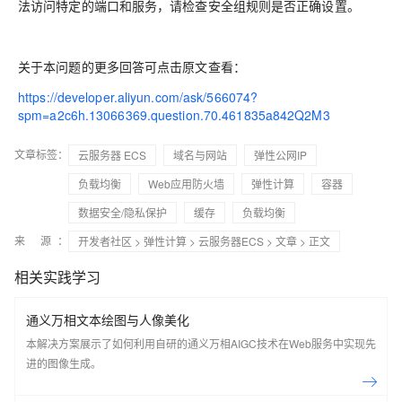
法访问特定的端口和服务，请检查安全组规则是否正确设置。
关于本问题的更多回答可点击原文查看：
https://developer.aliyun.com/ask/566074?
spm=a2c6h.13066369.question.70.461835a842Q2M3
文章标签：
云服务器 ECS
域名与网站
弹性公网IP
负载均衡
Web应用防火墙
弹性计算
容器
数据安全/隐私保护
缓存
负载均衡
来 源：
开发者社区
>
弹性计算
>
云服务器ECS
>
文章
> 正文
相关实践学习
通义万相文本绘图与人像美化
本解决方案展示了如何利用自研的通义万相AIGC技术在Web服务中实现先
进的图像生成。