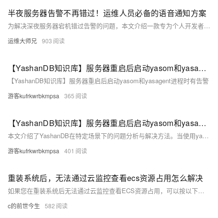
半夜服务器告警不再错过！运维人员必备的语音通知方案
为解决深夜服务器宕机错过告警的问题，本文介绍一款专为个人开发者与运维人员设计的语音通知方案。通过电话直接推送重要告警，确保第一时间响应，避免故障扩大。支持多种编程语言调用，配置简单，3步即可完成，实时性强，适合各类关键业务场景。
运维大师兄
903
【YashanDB知识库】服务器重启后启动yasom和yasagent进程时有告警
【YashanDB知识库】服务器重启后启动yasom和yasagent进程时有告警
游客kufrkwrbkmpsa
365
【YashanDB知识库】服务器重启后启动yasom和yasagent进程时有告警
本文介绍了YashanDB在特定场景下的问题分析与解决方法。当使用yasboot重启数据库后，yasom和yasagent进程虽启动成功但出现告警，原因是缺少libnsl.so.1库文件或环境变量配置错误。解决步骤包括：检查系统中是否存在该库文件，若不存在则根据操作系统类型安装（有外网时通过yum或apt，无外网时创建符号链接），若存在则调整环境变量配置，并重新启动相关进程验证问题是否解决。
游客kufrkwrbkmpsa
401
重装系统后，无法通过云监控查看ecs资源占用怎么解决
如果您在重装系统后无法通过云监控查看ECS资源占用，可以按以下步骤排查：1. 确认云监控插件状态是否“运行中”，若不是则需重新安装；2. 通过自动安装流程安装插件，并确认状态变回“运行中”；3. 检查ECS网络配置，确保能访问外部网络；4. 验证监控功能是否正常显示数据；5. 可选设置报警规则。如问题仍存，请检查防火墙或安全组设置。通过上述步骤，您应能重新启用云监控。
c的前世今生
582