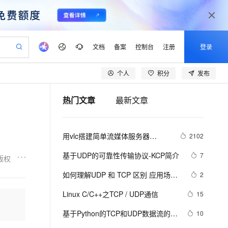
文档
备案
控制台
注册
登录
个人
积分
发布
验
作计划
器
AI 活动
专业服务
服务伙伴合作计划
开发者社区
加入我们
产品动态
服务平台百炼
阿里云 OPC 创新助力计划
热门文章
最新文章
一站式生成采购清单，支持单品或批量购买
io：打造专属 AI 语音助手
S产品伙伴计划（繁花）
峰会
CS
造的大模型服务与应用开发平台
一句话生成原生可编辑精美 PPT 文稿
AI 生产力先锋
Al MaaS 服务伙伴赋能合作
域名
博文
Careers
至高可申请百万元
Qwen3.8-Max 模型上线
开启高性价比 AI 编程新体验
弹性可伸缩的云计算服务
Qwen-Audio-3.0-Realtime 端到端实时语音角色扮演
输入一句话想法, 轻松生成专业的 PPT
先锋实践拓展 AI 生产力的边界
Token 补贴，五大权
计划
海大会
伙伴信用分合作计划
商标
问答
社会招聘
用vlc搭建简单流媒体服务器
2102
益加速 OPC 成功
eek-V4-Pro
SS
一键部署幻兽帕鲁游戏服务器
飞天发布时刻
HOT
Open Search 向量检索版支
划
备案
电子书
校园招聘
（UDP和TCP方式）
pSeek-V4-Pro
视频创作，一键激活电商全链路生产力
稳定、安全、高性价比、高性能的云存储服务
一键购买专属联机服务器，轻松开启游戏
所见，即是所愿
持视频检索 Pipeline 功能
更多支持
基于UDP的可靠性传输协议-KCP简介
7
版权
划
公司注册
镜像站
视频生成
语音识别与合成
专属 QwenPaw
漫剧工坊：一站式动画创作平台
AI 实训营
HOT
应用身份服务 (IDaaS)
如何理解UDP 和 TCP 区别 应用场景
2
合作伙伴培训与认证
划
上云迁移
站生成，高效打造优质广告素材
全接入的云上超级电脑
从聊天伙伴进化为能主动干活的本地数字员工
快速生产连贯的高质量长漫剧
从基础到进阶，Agent 创客手把手教你
OpenClaw 管理能力上线
有哪些？
lScope
我要反馈
e-1.1-T2V
Qwen3-TTS-Flash
Linux C/C++之TCP / UDP通信
15
查询合作伙伴
n Alibaba Cloud ISV 合作
代维服务
建企业门户网站
10 分钟搭建微信、支付宝小程序
MaxCompute MaxFrame 提
畅细腻的高质量视频
离线语音合成大模型，多语言方言自适应，低延迟高稳定
创新加速
基于Python的TCP和UDP数据流的带
ope
登录合作伙伴管理后台
10
我要建议
站，无忧落地极速上线
以可视化方式快速构建移动和 PC 门户网站
国内短信简单易用，安全可靠，秒级触达，全球覆盖200+国家和地区。
高效部署网站，快速应用到小程序
供自动弹性内存功能
宽竞争分析（附完整代码）