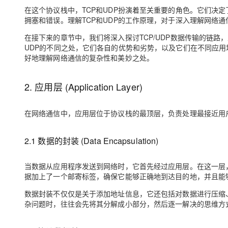
大模型解决方案
在这个协议栈中，TCP和UDP扮演着至关重要的角色。它们决
拥塞和错误。理解TCP和UDP的工作原理，对于深入理解网络
迁移与运维管理
快速部署 Dify，高效搭建 
在接下来的章节中，我们将深入探讨TCP/UDP数据传输的链路
专有云
UDP的不同之处，它们各自的优势和劣势，以及它们在不同应
好地理解网络通信的复杂性和美妙之处。
10 分钟在聊天系统中增加
2. 应用层 (Application Layer)
在网络通信中，应用层位于协议栈的最顶层，负责处理最接近用
2.1 数据的封装 (Data Encapsulation)
当数据从应用程序发送到网络时，它首先经过应用层。在这一层，数据被封
据加上了一个邮寄标签，确保它能够正确地到达目的地，并且能
数据封装不仅仅是关于添加地址信息，它还包括对数据进行压缩
杂问题时，往往会先将其分解成小部分，然后逐一解决的思维方