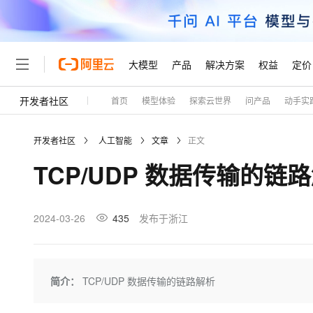
大模型
产品
解决方案
权益
定价
开发者社区
首页
模型体验
探索云世界
问产品
动手实
大模型
产品
解决方案
权益
定价
云市场
伙伴
服务
了解阿里云
精选产品
精选解决方案
普惠上云
产品定价
精选商城
成为销售伙伴
售前咨询
为什么选择阿里云
千问AI平台
开发者社区
人工智能
文章
正文
了解云产品的定价详情
大模型服务平台百炼
千问办公，解锁你的工作
普惠上云 官方力荐
分销伙伴
在线服务
网站建设
什么是云计算
大
TCP/UDP 数据传输的链
大模型服务与应用平台
企业级Agent产品，直接
云服务器38元/年起，超
咨询伙伴
多端小程序
技术领先
云上成本管理
售后服务
轻量应用服务器
Agency Agents：拥
官方推荐返现计划
大模型
精选产品
精选解决方案
Salesforce 国际版订阅
稳定可靠
管理和优化成本
推荐新用户得奖励，单订单
销售伙伴合作计划
2024-03-26
435
发布于浙江
自助服务
友盟天域
安全合规
人工智能与机器学习
AI
文本生成
云数据库 RDS
HappyHorse 打造一
云工开物
无影生态合作计划
在线服务
观测云
分析师报告
高校专属算力普惠，学生认
计算
互联网应用开发
Qwen3.8-Max
HOT
Salesforce On Alibaba C
工单服务
Tuya 物联网平台阿里云
研究报告与白皮书
人工智能平台 PAI
快速拥有专属 OpenClaw
简介：
TCP/UDP 数据传输的链路解析
大模
Consulting Partner 合
大数据
容器
智能体时代全能旗舰模型
免费试用
短信专区
一站式AI开发、训练和推
蓝凌 OA
AI 大模型销售与服务生
现代化应用