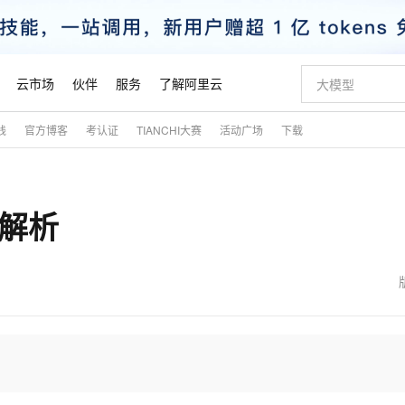
云市场
伙伴
服务
了解阿里云
践
官方博客
考认证
TIANCHI大赛
活动广场
下载
AI 特惠
数据与 API
成为产品伙伴
企业增值服务
最佳实践
价格计算器
AI 场景体
基础软件
产品伙伴合
阿里云认证
市场活动
配置报价
大模型
自助选配和估算价格
新方式
睿译宝，AI翻译排版一步到位
智启 AI 普惠权益
产品生态集成认证中心
企业支持计划
云上春晚
域名与网站
千问官方 MaaS 平台，为开发者和 Agent 而生，新用户赠送 1 亿 + tokens 额度
Qwen Aud
AI Coding
阿里云Maa
2026 阿里云
云服务器 E
为企业打
数据集
Windows
大模型认证
模型
NEW
NEW
路解析
交付可用成果
值低价云产品抢先购
上传文档即自动完成翻译和格式还原
至高享 1亿+免费 tokens，加速 Al 应用落地
提供智能易用的域名与建站服务
智能编程，一键
安全可靠、
产品生态伙伴
专家技术服务
云上奥运之旅
弹性计算合作
阿里云中企出
手机三要素
宝塔 Linux
全部认证
价格优势
有专属领域专家
GLM-5.2：长任务时代开源旗舰模型
阿里云 OPC 创新助力计划
千问大模型
即刻拥有 DeepS
AI 电商营销
对象存储 O
大模型
产品生态伙伴工作台
企业增值服务台
云栖战略参考
云存储合作计
云栖大会
身份实名认证
CentOS
训练营
推动算力普惠，释放技术红利
最高返9万
多领域专家智能体,一键组建 AI 虚拟交付团队
快速构建应用程序和网站，即刻迈出上云第一步
至高百万元 Token 补贴，加速一人公司成长
多元化、高性能、安全可靠的大模型服务
真正可用的 1M 上下文,一次完成代码全链路开发
轻松解锁专属 Dee
从图文生成到
云上的中国
数据库合作计
活动全景
短信
Docker
图片和
站式影视创作平台
Hermes Agent，打造自进化智能体
Token Plan 模型订阅计划
数字证书管理服务（原SSL证书）
5 分钟轻松部署
AI 广告创作
无影云电脑
企业成长
NEW
信息公告
看见新力量
云网络合作计
OCR 文字识别
JAVA
证享300元代金券
可视化编排打通从文字构思到成片全链路闭环
全托管，含MySQL、PostgreSQL、SQL Server、MariaDB多引擎
自主进化，持久记忆，越用越聪明
Qwen3.8-Max 首发尝鲜，限时加量 10 倍，夜间低至2折
实现全站HTTPS，呈现可信的WEB访问
图文、视频一
随时随地安
魔搭 Mode
Kimi-K3
HappyHors
NEW
loud
服务实践
官网公告
金融模力时刻
Salesforce O
版
发票查验
全能环境
Claude Code + GStack 打造工程团队
千问办公，限时限量积分加倍
Qoder
低代码高效构
AI 建站
短信服务
型
NEW
作计划
Kimi 最新旗舰模型，长程编程与推理利器
让文字生成流
计划
创新中心
魔搭 ModelSc
健康状态
理服务
让AI从“聊天伙伴”进化为能干活的“数字员工”
安装技能 GStack，拥有专属 AI 工程团队
你的AI工作搭子，覆盖日常办公高频场景
面向真实软件的智能体编程平台
0 代码专业建
客户案例
天气预报查询
操作系统
态合作计划