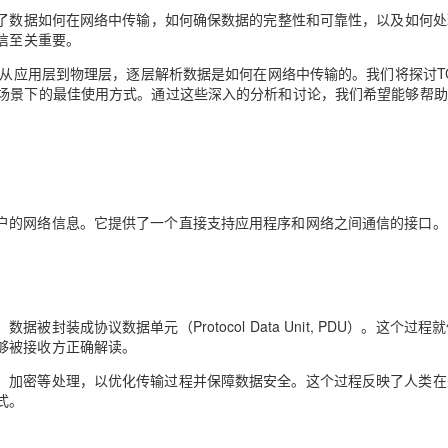
定了数据如何在网络中传输，如何确保数据的完整性和可靠性，以及如何
通信至关重要。
AI 应用
10分钟微调：让0.6B模型媲美235B模
多模态数据信
，从应用层到物理层，逐层解析数据是如何在网络中传输的。我们将探讨T
型
依托云原生高可用架构,实现Dify私有化部署
用场景下的最佳使用方式。通过这些深入的分析和讨论，我们希望能够帮
用1%尺寸在特定领域达到大模型90%以上效果
一个 AI 助手
超强辅助，Bol
即刻拥有 DeepSeek-R1 满血版
在企业官网、通讯软件中为客户提供 AI 客服
多种方案随心选，轻松解锁专属 DeepSeek
户的网络信息。它提供了一个直接支持应用程序和网络之间通信的接口。
装成协议数据单元（Protocol Data Unit, PDU）。这个过程
够被接收方正确解读。
、加密等处理，以优化传输过程并保障数据安全。这个过程反映了人类在
式。