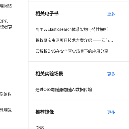
处理网络
相关电子书
更多
息提取
与 AI 智能体进行实时音视频通话
CP和
从文本、图片、视频中提取结构化的属性信息
构建支持视频理解的 AI 音视频实时通话应用
助读者更
阿里云Elasticsearch体系架构与特性解析
t.diy 一步搞定创意建站
构建大模型应用的安全防护体系
蚂蚁聚宝虫洞项目技术方案介绍 ——云与端之间数据传输的桥梁
通过自然语言交互简化开发流程,全栈开发支持
通过阿里云安全产品对 AI 应用进行安全防护
云解析DNS在安全容灾场景下的应用分享
相关实验场景
更多
通过OSS加速器加速AI数据传输
就像给数
处理复
推荐镜像
更多
DNS