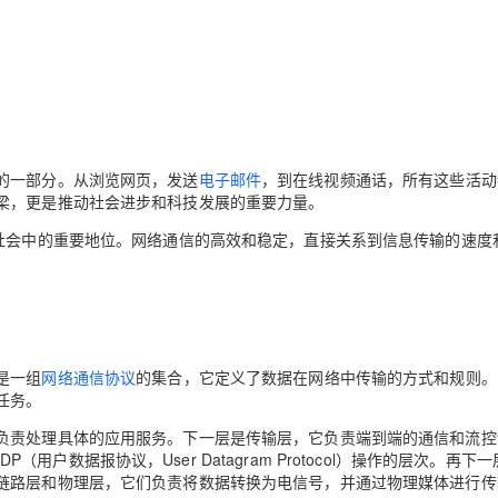
Deepseek-v4-pro
HappyHors
同享
万小智 AI 建站低至 15元/月
Qoder CN
AI 短剧/漫剧
云原生数据库 
快递物流查询
WordPress
成为服务伙
高校合作
点，立即开启云上创新
覆盖公网/内网、递归/权威、移动APP等全场景解析服务
送.CN域名，送备案服务码
基于千问大模型等，支持代码智能生成、研发智能问答
AI助力短剧
态智能体模型
旗舰 MoE 大模型，百万上下文与顶尖推理能力
图生视频，流
Ubuntu
服务生态伙伴
云工开物
企业应用
Works
Night Plan 支持 Qwen 3.8-Max
云原生大数据计算服务 MaxCompute
AI 办公
容器服务 Kub
NEW
GLM-5.2
Wan2.7-T
Red Hat
30+ 款产品免费体验
Data Agent 驱动的一站式 Data+AI 开发治理平台
夜间 5 折，Qwen/Meoo/TokenPlan 客户专享
面向分析的企业级SaaS模式云数据仓库
AI智能应用
提供一站式管
科研合作
视觉 Coding、空间感知、多模态思考等全面升级
1M上下文，专为长程任务能力而生
ERP
堂（旗舰版）
SUSE
智能客服
CRM
的一部分。从浏览网页，发送
防护产品
2个月
电子邮件
，到在线视频通话，所有这些活动
自动承接线索
梁，更是推动社会进步和科技发展的重要力量。
建站小程序
OA 办公系统
AI 应用构建
大模型原生
代社会中的重要地位。网络通信的高效和稳定，直接关系到信息传输的速度
力提升
财税管理
模板建站
Qoder
大模型服务平台百炼-应用模版
HOT
NEW
面向真实软件
个人版上线、团队版降价；千问3.8-Max首发发尝鲜
丰富多元化的应用模版和解决方案
400电话
定制建站
万有无界
大模型服务平台百炼-智能体
方案
广告营销
模板小程序
的模型效果
灵活可视化地构建企业级 Agent
定制小程序
是一组
网络通信协议
的集合，它定义了数据在网络中传输的方式和规则。
秒悟
任务。
人工智能平台 PAI
APP 开发
云端极速 AI 
新一代 AI 视频生成模型，深度适配广告营销等场景
AI Native 的算法工程平台，一站式完成建模、训练、推理服务部署
负责处理具体的应用服务。下一层是传输层，它负责端到端的通信和流控
建站系统
l）和UDP（用户数据报协议，User Datagram Protocol）操作的层次。再下
链路层和物理层，它们负责将数据转换为电信号，并通过物理媒体进行传