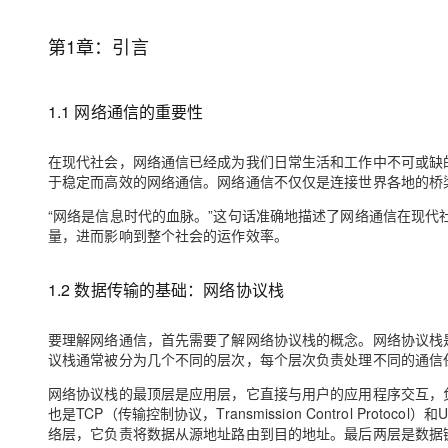
存储
天池大赛
Qwen3.7-Plus
云解析DNS
解决方案免费试用 新老
电子合同
最高领取价值200元试用
能看、能想、能动手的多模
安全
网络与CDN
第1章：引言
AI 算法大赛
畅捷通
大数据开发治理平台 Data
AI 产品 免费试用
网络
安全
云开发大赛
Qwen3-VL-Plus
Tableau 订阅
1亿+ 大模型 tokens 和 
1.1 网络通信的重要性
可观测
入门学习赛
中间件
AI空中课堂在线直播课
云防火墙
140+云产品 免费试用
上云与迁云
在现代社会，网络通信已经成为我们日常生活和工作中不可或缺
云原生的云上边界网络安全
产品新客免费试用，最长1
数据库
于稳定而高效的网络通信。网络通信不仅仅是连接世界各地的桥
生态解决方案
大模型服务
企业出海
大模型ACA认证体验
大数据计算
“网络是信息时代的血脉。”这句话准确地描述了网络通信在现
助力企业全员 AI 认知与能
行业生态解决方案
量，进而影响到整个社会的运作效率。
千问AI平台-Token Plan
政企业务
媒体服务
开发者生态解决方案
企业服务与云通信
1.2 数据传输的基础：网络协议栈
千问AI平台-模型体验
AI 开发和 AI 应用解决
在线体验全尺寸、多种模态
域名与网站
要理解网络通信，首先需要了解网络协议栈的概念。网络协议栈
议栈通常被分为几个不同的层次，每个层次负责处理不同的通信
Happy 系列大模型
终端用户计算
网络协议栈的最顶层是应用层，它直接与用户的应用程序交互，
Serverless
也是TCP（传输控制协议，Transmission Control Protoco
络层，它负责将数据从源地址路由到目的地址。最后两层是数据
开发工具