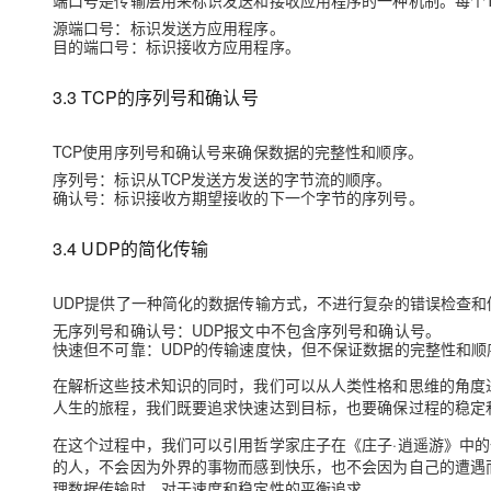
端口号是传输层用来标识发送和接收应用程序的一种机制。每个T
源端口号
：标识发送方应用程序。
目的端口号
：标识接收方应用程序。
3.3 TCP的序列号和确认号
TCP使用序列号和确认号来确保数据的完整性和顺序。
序列号
：标识从TCP发送方发送的字节流的顺序。
确认号
：标识接收方期望接收的下一个字节的序列号。
3.4 UDP的简化传输
UDP提供了一种简化的数据传输方式，不进行复杂的错误检查和
无序列号和确认号
：UDP报文中不包含序列号和确认号。
快速但不可靠
：UDP的传输速度快，但不保证数据的完整性和顺
在解析这些技术知识的同时，我们可以从人类性格和思维的角度
人生的旅程，我们既要追求快速达到目标，也要确保过程的稳定
在这个过程中，我们可以引用哲学家庄子在《庄子·逍遥游》中的
的人，不会因为外界的事物而感到快乐，也不会因为自己的遭遇
理数据传输时，对于速度和稳定性的平衡追求。