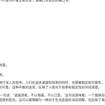
CP或UDP报文都包含了源端口号和目的端口号。
修复。
序。
进行深入的思考。人们在追求速度和效率的同时，也需要稳定和可靠性。
和可靠。这种平衡的追求，反映了人类对于效率和稳定性的共同渴望。
一句话：“逍遥游者，不以物喜，不以己悲。”这句话意味着，一个能够
而感到悲伤。这可以被理解为一种对于生活态度的深刻洞察，也反映了我