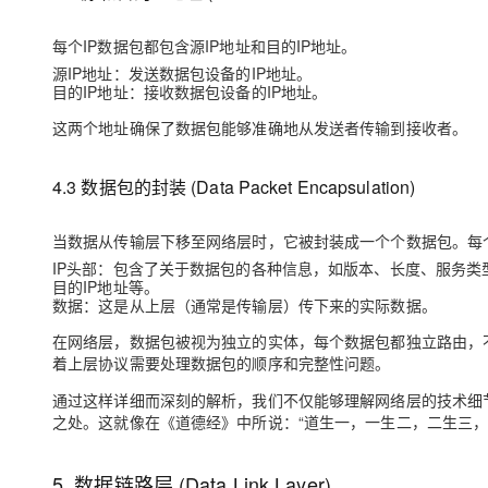
每个IP数据包都包含源IP地址和目的IP地址。
源IP地址
：发送数据包设备的IP地址。
目的IP地址
：接收数据包设备的IP地址。
这两个地址确保了数据包能够准确地从发送者传输到接收者。
4.3 数据包的封装 (Data Packet Encapsulation)
当数据从传输层下移至网络层时，它被封装成一个个数据包。每
IP头部
：包含了关于数据包的各种信息，如版本、长度、服务类
目的IP地址等。
数据
：这是从上层（通常是传输层）传下来的实际数据。
在网络层，数据包被视为独立的实体，每个数据包都独立路由，
着上层协议需要处理数据包的顺序和完整性问题。
通过这样详细而深刻的解析，我们不仅能够理解网络层的技术细
之处。这就像在《道德经》中所说：“道生一，一生二，二生三
5. 数据链路层 (Data Link Layer)