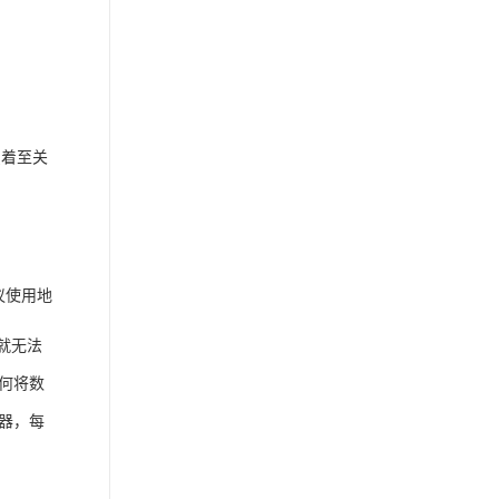
演着至关
议使用地
就无法
何将数
器，每