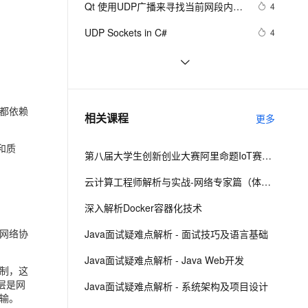
安全
Qt 使用UDP广播来寻找当前网段内在
我要投诉
e-1.1-I2V
Cosyvoice-V3-Flash
4
PolarDB
上云场景组合购
Milvus 弹性伸缩功能新增节
伴
线设备
漫剧创作，剧本、分镜、视频高效生成
100%兼容MySQL、PostgreSQL，兼容Oracle，支持集中和分布式
覆盖90%+业务场景，专享组合折扣价
点支持范围
畅自然，细节丰富
高表现力语音合成大模型，语音克隆听感自然
VPN
UDP Sockets in C#
4
ernetes 版 ACK
云聚AI 严选权益
AI 原生数据库服务发布
SSL 证书
什么是协议栈？ 用户态协议栈设计
5
2V
Fun-ASR
，一键激活高效办公新体验
理容器应用的 K8s 服务
精选AI产品，从模型到应用全链提效
Agent 数据网关
(udp协议栈)
文戏情感细腻自然，动作戏激烈拳拳到肉，实现更强表演能力
支持中英文自由切换，具备更强的噪声鲁棒性
堡垒机
TCP 和 UDP 可以使用同一个端口
14
AI 用量加速计划
云原生数据库 PolarDB
吗？
防火墙
都依赖
、识别商机，让客服更高效、服务更出色。
什么是udp攻击，为什么udp攻击这
新老同享，达量后返
Agentic Database 发布
13
相关课程
更多
难防御
主机安全
应用
和质
第八届大学生创新创业大赛阿里命题IoT赛题解析
千问办公
NEW
AI 应用及服务市场
的智能体编程平台
一站式AI生产力平台
云计算工程师解析与实战-网络专家篇（体验版）
AI 应用
伶鹊
深入解析Docker容器化技术
企业级人与Agent协作平台，接入和调度多个数字员工
智能客服平台，对话机器人、对话分析、智能外呼
大模型
网络协
Java面试疑难点解析 - 面试技巧及语言基础
大模型服务平台百炼 - 全妙
自然语言处理
Java面试疑难点解析 - Java Web开发
应用创作平台
多模态内容创作工具，已接入 DeepSeek
制，这
数据标注
一层是网
Java面试疑难点解析 - 系统架构及项目设计
输。
机器学习